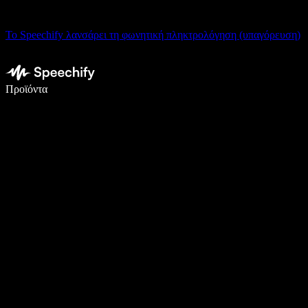
Το Speechify λανσάρει τη φωνητική πληκτρολόγηση (υπαγόρευση)
Γράψτε 5× πιο γρήγορα με φωνητική πληκτρολόγηση
Προϊόντα
Μάθετε περισσότερα