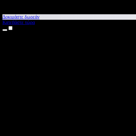
Δοκιμάστε δωρεάν
Κατεβάστε τώρα
Προϊόντα
Κείμενο σε Ομιλία
Εφαρμογές για iPhone & iPad
Εφαρμογή για Android
Επέκταση για Chrome
Επέκταση για Edge
Web εφαρμογή
Εφαρμογή για Mac
Εφαρμογή για Windows