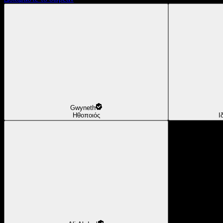
Gwyneth
Ηθοποιός
Ι