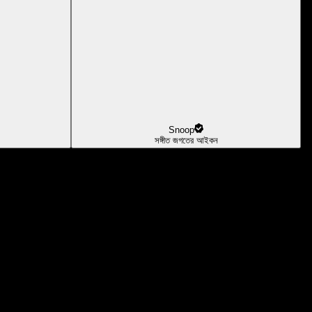
Snoop
সঙ্গীত জগতের আইকন