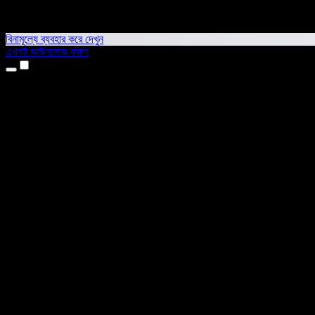
বিনামূল্যে ব্যবহার করে দেখুন
এখনই ডাউনলোড করুন
প্রোডাক্ট
টেক্সট টু স্পিচ
আইফোন ও আইপ্যাড অ্যাপ
অ্যান্ড্রয়েড অ্যাপ
ক্রোম এক্সটেনশন
এজ এক্সটেনশন
ওয়েব অ্যাপ
ম্যাক অ্যাপ
উইন্ডোজ অ্যাপ
এআই ভয়েস জেনারেটর