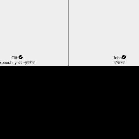
Cliff
John
Speechify-এর প্রতিষ্ঠাতা
অভিনেতা