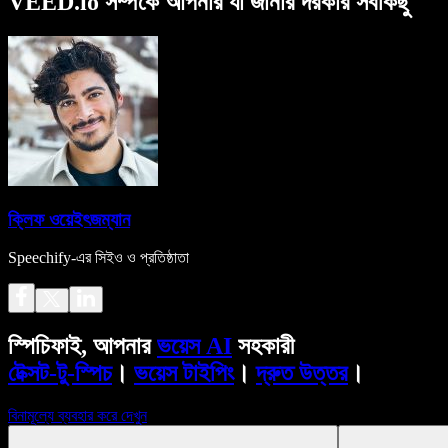
VEED.io সম্পর্কে আপনার যা জানার দরকার সবকিছু
ক্লিফ ওয়েইৎজম্যান
Speechify-এর সিইও ও প্রতিষ্ঠাতা
স্পিচিফাই, আপনার
ভয়েস AI
সহকারী
টেক্সট-টু-স্পিচ
।
ভয়েস টাইপিং
।
দ্রুত উত্তর
।
বিনামূল্যে ব্যবহার করে দেখুন