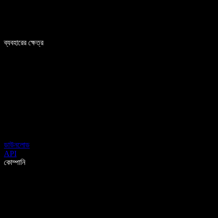
ব্যবহারের ক্ষেত্র
ডাউনলোড
API
কোম্পানি