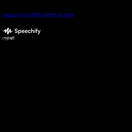
Speechify ভয়েস টাইপিং ডিকটেশন চালু করেছে
ভয়েস টাইপিং দিয়ে ৫ গুণ দ্রুত লিখুন
প্রোডাক্ট
আরও জানুন