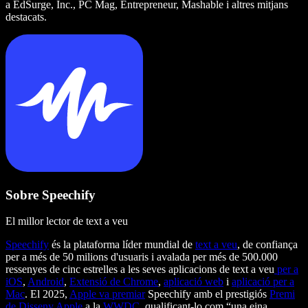
a EdSurge, Inc., PC Mag, Entrepreneur, Mashable i altres mitjans
destacats.
Sobre Speechify
El millor lector de text a veu
Speechify
és la plataforma líder mundial de
text a veu
, de confiança
per a més de 50 milions d'usuaris i avalada per més de 500.000
ressenyes de cinc estrelles a les seves aplicacions de text a veu
per a
iOS
,
Android
,
Extensió de Chrome
,
aplicació web
i
aplicació per a
Mac
. El 2025,
Apple va premiar
Speechify amb el prestigiós
Premi
de Disseny Apple
a la
WWDC
, qualificant-lo com “una eina