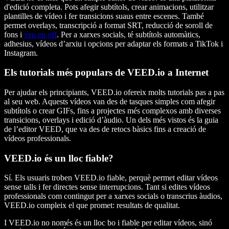
d'edició completa. Pots afegir subtítols, crear animacions, utilitzar
plantilles de vídeo i fer transicions suaus entre escenes. També
permet overlays, transcripció a format SRT, reducció de soroll de
fons i
veu en off
. Per a xarxes socials, té subtítols automàtics,
adhesius, vídeos d’arxiu i opcions per adaptar els formats a TikTok i
Instagram.
Els tutorials més populars de VEED.io a Internet
Per ajudar els principiants, VEED.io ofereix molts tutorials pas a pas
al seu web. Aquests vídeos van des de tasques simples com afegir
subtítols o crear GIFs, fins a projectes més complexos amb diverses
transicions, overlays i edició d’àudio. Un dels més vistos és la guia
de l’editor VEED, que va des de retocs bàsics fins a creació de
vídeos professionals.
VEED.io és un lloc fiable?
Sí. Els usuaris troben VEED.io fiable, perquè permet editar vídeos
sense talls i fer directes sense interrupcions. Tant si edites vídeos
professionals com contingut per a xarxes socials o transcrius àudios,
VEED.io compleix el que promet: resultats de qualitat.
I VEED.io no només és un lloc bo i fiable per editar vídeos, sinó