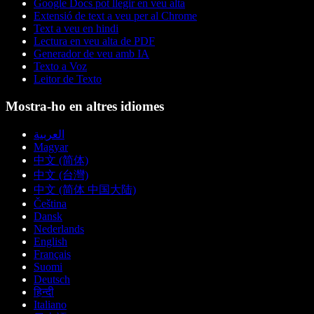
Google Docs pot llegir en veu alta
Extensió de text a veu per al Chrome
Text a veu en hindi
Lectura en veu alta de PDF
Generador de veu amb IA
Texto a Voz
Leitor de Texto
Mostra-ho en altres idiomes
العربية
Magyar
中文 (简体)
中文 (台灣)
中文 (简体 中国大陆)
Čeština
Dansk
Nederlands
English
Français
Suomi
Deutsch
हिन्दी
Italiano