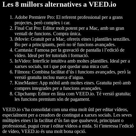
Les 8 millors alternatives a VEED.io
Adobe Premiere Pro
: El referent professional per a grans
projectes, però complex i car.
Final Cut Pro
: Editor molt potent per a Mac, amb un gran
ventall de funcions. Compra única.
iMovie
: Gratuït per a Mac, ofereix eines i plantilles senzilles.
Bo per a principiants, però no té funcions avançades.
Camtasia
: Famosa per la gravació de pantalla i l’edició de
vídeo. Ideal per fer tutorials i formació.
InVideo
: Interfície intuïtiva amb moltes plantilles. Ideal per a
xarxes socials, tot i que pot quedar una mica curt.
Filmora
: Combina facilitat d’ús i funcions avançades, però la
versió gratuïta inclou marca d’aigua.
KineMaster
: App mòbil amb moltes eines. Gratuïta però amb
compres integrades per a funcions avançades.
Clipchamp
: Editor en línia com VEED.io. Té versió gratuïta;
les funcions premium són de pagament.
VEED.io s’ha consolidat com una eina molt útil per editar vídeos,
especialment per a creadors de contingut a xarxes socials. Les seves
múltiples eines i la facilitat d’ús fan que qualsevol, principiant o
professional, pugui crear i editar vídeos a mida. Si t’interessa l’edició
de vídeo, VEED.io és una molt bona opció.