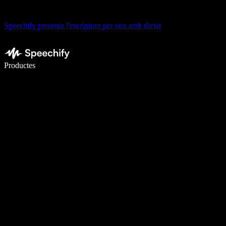
Speechify presenta l'escriptura per veu amb dictat
Escriu 5× més ràpid amb la veu
Productes
Més informació