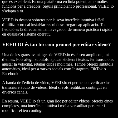
que és excel·lent. És una plataforma en línia potent, amb moltes
funcions per a creadors. Siguis principiant o professional, VEED.io
s’adapta a tu.
VEED.io destaca sobretot per la seva interfície intuïtiva i fàcil
d’utilitzar: no cal instal·lar res ni descarregar cap aplicació. Tota
l’edició es fa directament al navegador, de manera pràctica i ràpida
en qualsevol sistema operatiu.
VEED IO és tan bo com promet per editar vídeos?
Una de les grans avantatges de VEED.io és el seu ampli conjunt
d’eines. Pots afegir subtítols, aplicar stickers i textos, fer transicions,
ajustar la velocitat, retallar clips i molt més. També ofereix subtítols
automàtics, ideal per a xarxes socials com Instagram, TikTok o
Facebook.
A banda de l'edició de vídeo, VEED.io et permet convertir arxius i
transcriure àudio de vídeos. Ideal si vols reutilitzar contingut en
diversos canals.
En resum, VEED.io és un gran lloc per editar vídeos: ofereix eines
completes, una interfície intuïtiva i molta versatilitat per crear i
modificar el teu contingut.