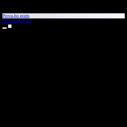
Prova-ho gratis
Descarrega'l ara
Productes
Text a veu
Aplicacions per a iPhone i iPad
Aplicació per a Android
Extensió per al Chrome
Extensió per a l'Edge
Aplicació web
Aplicació per al Mac
Aplicació per al Windows