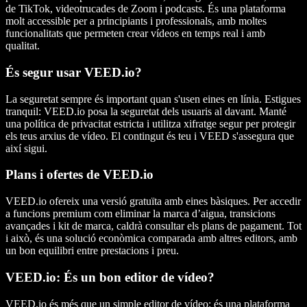
de TikTok, videotrucades de Zoom i podcasts. És una plataforma
molt accessible per a principiants i professionals, amb moltes
funcionalitats que permeten crear vídeos en temps real i amb
qualitat.
És segur usar VEED.io?
La seguretat sempre és important quan s'usen eines en línia. Estigues
tranquil: VEED.io posa la seguretat dels usuaris al davant. Manté
una política de privacitat estricta i utilitza xifratge segur per protegir
els teus arxius de vídeo. El contingut és teu i VEED s'assegura que
així sigui.
Plans i ofertes de VEED.io
VEED.io ofereix una versió gratuïta amb eines bàsiques. Per accedir
a funcions premium com eliminar la marca d’aigua, transicions
avançades i kit de marca, caldrà consultar els plans de pagament. Tot
i això, és una solució econòmica comparada amb altres editors, amb
un bon equilibri entre prestacions i preu.
VEED.io: És un bon editor de vídeo?
VEED.io és més que un simple editor de vídeo: és una plataforma