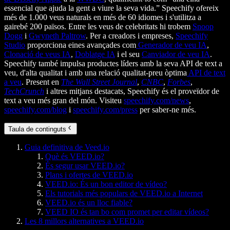
essencial que ajuda la gent a viure la seva vida.” Speechify ofereix
més de 1.000 veus naturals en més de 60 idiomes i s'utilitza a
gairebé 200 països. Entre les veus de celebritats hi trobem
Snoop
Dogg
i
Gwyneth Paltrow
. Per a creadors i empreses,
Speechify
Studio
proporciona eines avançades com
Generador de veu IA
,
Clonació de veus IA
,
Doblatge IA
i el seu
Canviador de veu IA
.
Speechify també impulsa productes líders amb la seva API de text a
veu, d'alta qualitat i amb una relació qualitat-preu òptima
API de text
a veu
. Present en
The Wall Street Journal
,
CNBC
,
Forbes
,
TechCrunch
i altres mitjans destacats, Speechify és el proveïdor de
text a veu més gran del món. Visiteu
speechify.com/news
,
speechify.com/blog
i
speechify.com/press
per saber-ne més.
Taula de continguts
Guia definitiva de Veed.io
Què és VEED.io?
És segur usar VEED.io?
Plans i ofertes de VEED.io
VEED.io: És un bon editor de vídeo?
Els tutorials més populars de VEED.io a Internet
VEED.io és un lloc fiable?
VEED IO és tan bo com promet per editar vídeos?
Les 8 millors alternatives a VEED.io