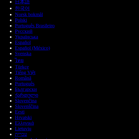
日本語
한국어
Norsk bokmål
Polski
Português Brasileiro
Русский
Українська
Español
Español (México)
Svenska
ไทย
Türkçe
Tiếng Việt
Română
Português
Български
ქართული
Slovenčina
Slovenščina
Eesti
Hrvatski
Ελληνικά
Lietuvių
עברית