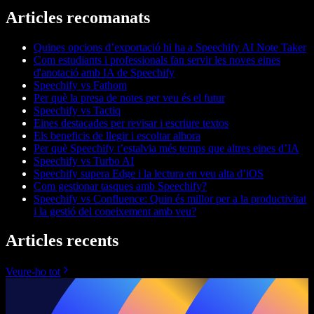
Articles recomanats
Quines opcions d’exportació hi ha a Speechify AI Note Taker
Com estudiants i professionals fan servir les noves eines
d'anotació amb IA de Speechify
Speechify vs Fathom
Per què la presa de notes per veu és el futur
Speechify vs Tactiq
Eines destacades per revisar i escriure textos
Els beneficis de llegir i escoltar alhora
Per què Speechify t’estalvia més temps que altres eines d’IA
Speechify vs Turbo AI
Speechify supera Edge i la lectura en veu alta d’iOS
Com gestionar tasques amb Speechify?
Speechify vs Confluence: Quin és millor per a la productivitat
i la gestió del coneixement amb veu?
Articles recents
Veure-ho tot