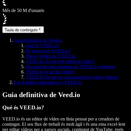
Més de 50 M d'usuaris
Taula de continguts
Guia definitiva de Veed.io
Què és VEED.io?
És segur usar VEED.io?
Plans i ofertes de VEED.io
VEED.io: És un bon editor de vídeo?
Els tutorials més populars de VEED.io a Internet
VEED.io és un lloc fiable?
VEED IO és tan bo com promet per editar vídeos?
Les 8 millors alternatives a VEED.io
Guia definitiva de Veed.io
Què és VEED.io?
VEED.io és un editor de vídeo en línia pensat per a creadors de
contingut. El seu flux de treball és molt àgil i és una eina excel·lent
per editar vídeos per a xarxes socials, contingut de YouTube, reels