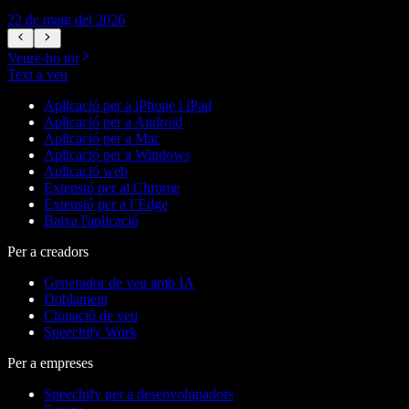
22 de maig del 2026
1
Veure-ho tot
Text a veu
Aplicació per a iPhone i iPad
Aplicació per a Android
Aplicació per a Mac
Aplicació per a Windows
Aplicació web
Extensió per al Chrome
Extensió per a l’Edge
Baixa l'aplicació
Per a creadors
Generador de veu amb IA
Doblament
Clonació de veu
Speechify Work
Per a empreses
Speechify per a desenvolupadors