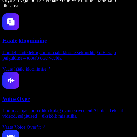
Olgu sul vaja tööriista endale või tervele tiimile – kõik käib
lihtsamalt.
Hääle kloonimine
Loo tehisintellektiga inimhääle kloone sekunditega. Ei vaja
paigaldust – töötab otse veebis.
Vaata hääle kloonimist
Voice Over
Loo reaalajas loomuliku kõlaga voice-over’eid AI abil. Tekstid,
videod, selgitused – ükskõik mis stiilis.
Vaata Voice Over’it