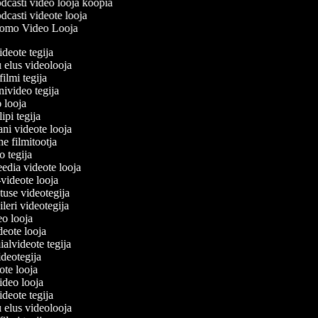
casti video looja koopia
casti videote looja
omo Video Looja
ideote tegija
u elus videolooja
filmi tegija
onivideo tegija
o looja
lipi tegija
ani videote looja
ne filmitootja
deo tegija
meedia videote looja
e-videote looja
etuse videotegija
reileri videotegija
deo looja
ideote looja
ialvideote tegija
videotegija
eote looja
video looja
ideote tegija
u elus videolooja