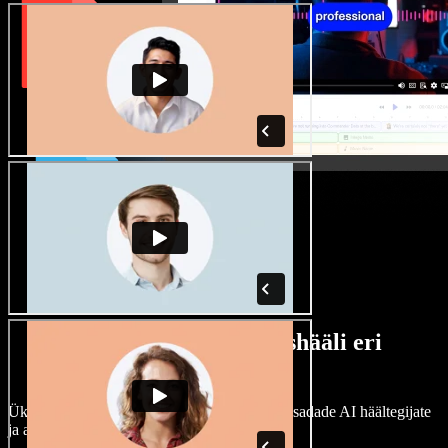
Lai valik mees- ja naishääli eri
aktsentidega
Ükski projekt ei pea kõlama ühtemoodi. Vali sadade AI häältegijate
ja aktsentide hulgast ning kohanda neid.