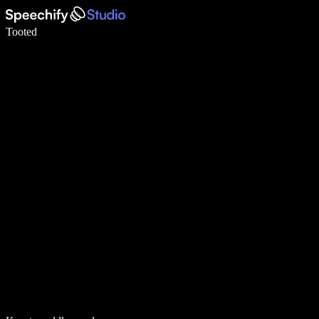
Kirjuta häälega 5× kiiremini
Tooted
Loe lähemalt