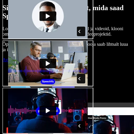
Siin on vaid väike osa sellest, mida saad
Speechify Studioga teha.
Loo voice-over’eid, kasuta tasuta pilte, helisid ja videoid, klooni
oma häält ja pane kokku terviklikud audio-videoprojektid.
Õppimiskõver puudub, kõik töötab veebis – looja saab lihtsalt luua
ja ideed kiiresti ellu viia.
Ava Studio