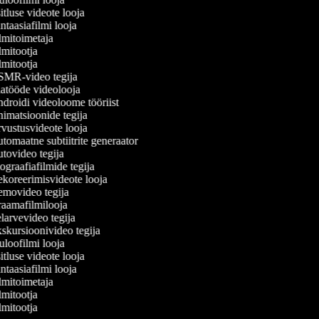
tluse videote looja
taasiafilmi looja
mitoimetaja
mitootja
mitootja
MR-video tegija
atööde videolooja
roidi videoloome tööriist
matsioonide tegija
ustusvideote looja
omaatne subtiitrite generaator
ovideo tegija
graafiafilmide tegija
koreerimisvideote looja
movideo tegija
aamafilmilooja
arvevideo tegija
kursioonivideo tegija
loofilmi looja
tluse videote looja
taasiafilmi looja
mitoimetaja
mitootja
mitootja