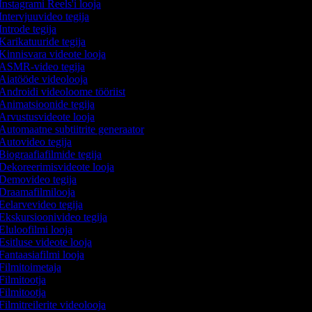
Instagrami Reels'i looja
Intervjuuvideo tegija
Introde tegija
Karikatuuride tegija
Kinnisvara videote looja
ASMR-video tegija
Aiatööde videolooja
Androidi videoloome tööriist
Animatsioonide tegija
Arvustusvideote looja
Automaatne subtiitrite generaator
Autovideo tegija
Biograafiafilmide tegija
Dekoreerimisvideote looja
Demovideo tegija
Draamafilmilooja
Eelarvevideo tegija
Ekskursioonivideo tegija
Eluloofilmi looja
Esitluse videote looja
Fantaasiafilmi looja
Filmitoimetaja
Filmitootja
Filmitootja
Filmitreilerite videolooja