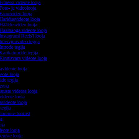
Fitnessi videote looja
Foto- ja videolooja
Fännivideo looja
Haridusvideote looja
Hääldusvideo looja
Häälnäoga videote looja
Instagrami Reels'i looja
Intervjuuvideo tegija
Introde tegija
Karikatuuride tegija
Kinnisvara videote looja
avideote looja
eote looja
ide tegija
tegija
stuste videote looja
videote looja
videote looja
 tegija
 loomise tööriist
oja
ooja
ideote looja
etuste looja