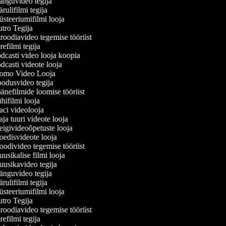
nguvideo tegija
ulifilmi tegija
teeriumifilmi looja
tro Tegija
oodiavideo tegemise tööriist
efilmi tegija
casti video looja koopia
casti videote looja
omo Video Looja
odusvideo tegija
nefilmide loomise tööriist
ifilmi looja
ci videolooja
a tuuri videote looja
igivideoõpetuste looja
edisvideote looja
divideo tegemise tööriist
sikalise filmi looja
usikavideo tegija
nguvideo tegija
ulifilmi tegija
teeriumifilmi looja
tro Tegija
oodiavideo tegemise tööriist
efilmi tegija