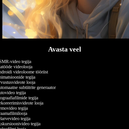
Avasta veel
MR-video tegija
atööde videolooja
roidi videoloome tööriist
matsioonide tegija
ustusvideote looja
omaatne subtiitrite generaator
ovideo tegija
graafiafilmide tegija
koreerimisvideote looja
movideo tegija
aamafilmilooja
arvevideo tegija
kursioonivideo tegija
loofilmi looja