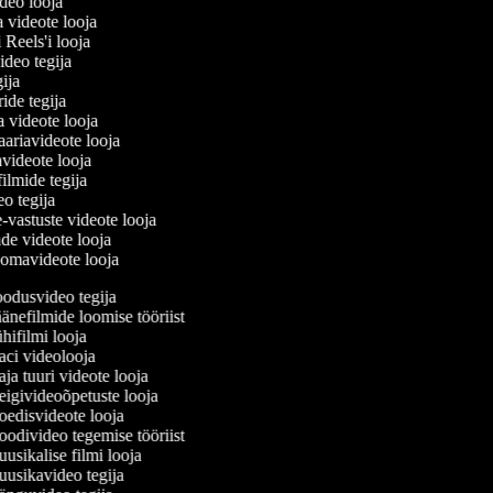
ideo looja
a videote looja
i Reels'i looja
video tegija
egija
ride tegija
ra videote looja
ariavideote looja
videote looja
filmide tegija
eo tegija
e-vastuste videote looja
ade videote looja
oomavideote looja
odusvideo tegija
nefilmide loomise tööriist
ifilmi looja
ci videolooja
a tuuri videote looja
igivideoõpetuste looja
edisvideote looja
divideo tegemise tööriist
sikalise filmi looja
usikavideo tegija