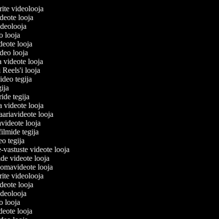
lerite videolooja
videote looja
videolooja
eo looja
ideote looja
ideo looja
a videote looja
i Reels'i looja
video tegija
egija
ride tegija
ra videote looja
ariavideote looja
videote looja
filmide tegija
eo tegija
e-vastuste videote looja
ade videote looja
oomavideote looja
lerite videolooja
videote looja
videolooja
eo looja
ideote looja