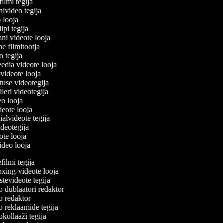
filmi tegija
onivideo tegija
o looja
lipi tegija
ani videote looja
ne filmitootja
deo tegija
meedia videote looja
e-videote looja
etuse videotegija
reileri videotegija
deo looja
ideote looja
ialvideote tegija
videotegija
eote looja
video looja
ilmi tegija
ing-videote looja
tevideote tegija
 dublaatori redaktor
 redaktor
 reklaamide tegija
ollaaži tegija