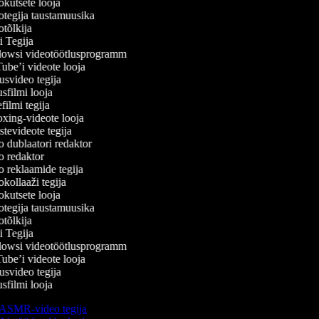
kutsete looja
tegija taustamuusika
tõlkija
 Tegija
wsi videotöötlusprogramm
be’i videote looja
svideo tegija
filmi looja
ilmi tegija
ing-videote looja
tevideote tegija
 dublaatori redaktor
 redaktor
 reklaamide tegija
ollaaži tegija
kutsete looja
tegija taustamuusika
tõlkija
 Tegija
wsi videotöötlusprogramm
be’i videote looja
svideo tegija
filmi looja
ASMR-video tegija