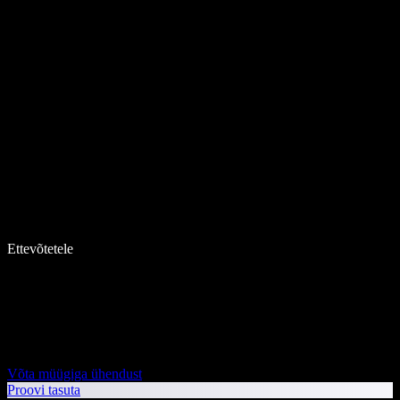
Ettevõtetele
Võta müügiga ühendust
Proovi tasuta