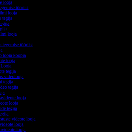
te looja
egemise tööriist
filmi looja
o tegija
tegija
egija
ilmi looja
o tegemise tööriist
ija
eo looja koopia
eote looja
o Looja
ote tegija
us videolooja
mi tegija
ideo tegija
ooja
avideote looja
eote looja
ide tegija
tegija
stuste videote looja
videote looja
videote looja