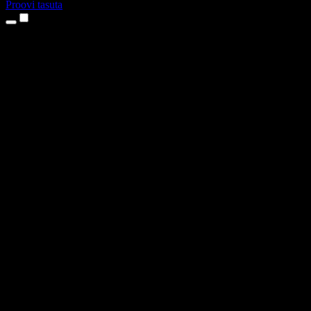
Proovi tasuta
Tooted
Tekst kõneks
iPhone’i ja iPadi rakendused
Androidi rakendus
Chrome’i laiendus
Edge’i laiendus
Veebirakendus
Maci rakendus
Windowsi rakendus
AI häältegeneraator
Pealelugemine
Dublaaž
Hääle kloonimine