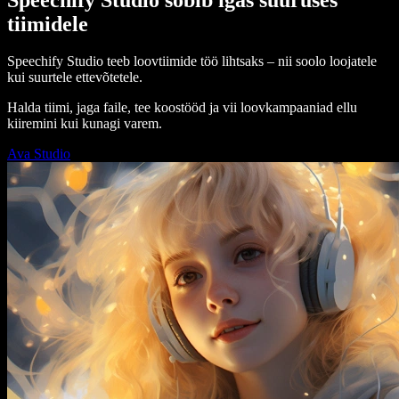
tiimidele
Speechify Studio teeb loovtiimide töö lihtsaks – nii soolo loojatele
kui suurtele ettevõtetele.
Halda tiimi, jaga faile, tee koostööd ja vii loovkampaaniad ellu
kiiremini kui kunagi varem.
Ava Studio