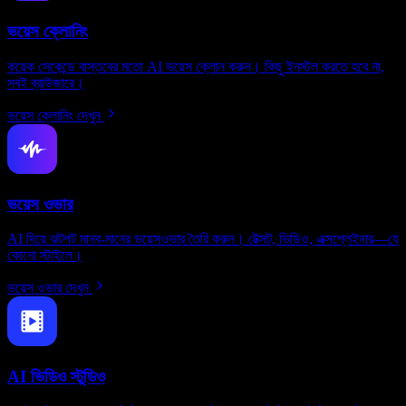
ভয়েস ক্লোনিং
কয়েক সেকেন্ডে বাস্তবের মতো AI ভয়েস ক্লোন করুন। কিছু ইনস্টল করতে হবে না,
সবই ব্রাউজারে।
ভয়েস ক্লোনিং দেখুন
ভয়েস ওভার
AI দিয়ে ঝটপট মানব-মানের ভয়েসওভার তৈরি করুন। টেক্সট, ভিডিও, এক্সপ্লেইনার—যে
কোনো স্টাইলে।
ভয়েস ওভার দেখুন
AI ভিডিও স্টুডিও