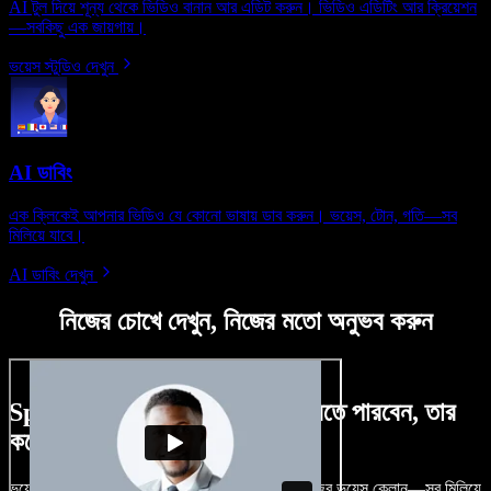
AI টুল দিয়ে শূন্য থেকে ভিডিও বানান আর এডিট করুন। ভিডিও এডিটিং আর ক্রিয়েশন
—সবকিছু এক জায়গায়।
ভয়েস স্টুডিও দেখুন
AI ডাবিং
এক ক্লিকেই আপনার ভিডিও যে কোনো ভাষায় ডাব করুন। ভয়েস, টোন, গতি—সব
মিলিয়ে যাবে।
AI ডাবিং দেখুন
নিজের চোখে দেখুন, নিজের মতো অনুভব করুন
Speechify Studio দিয়ে কী কী করতে পারবেন, তার
কয়েকটা উদাহরণ দেখুন
ভয়েসওভার, রয়্যালটি-ফ্রি ছবি, অডিও, ভিডিও যোগ, নিজের ভয়েস ক্লোন—সব মিলিয়ে