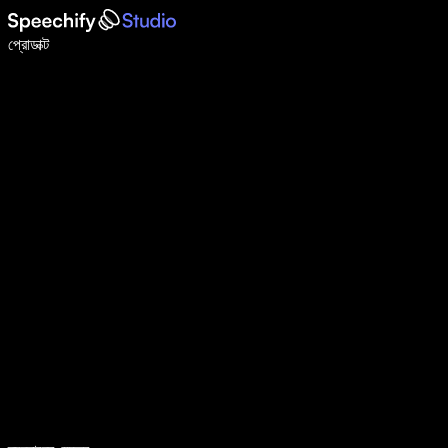
ভয়েস টাইপিং দিয়ে ৫ গুণ দ্রুত লিখুন
প্রোডাক্ট
আরও জানুন