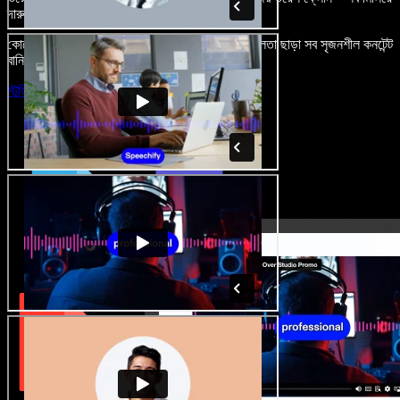
দারুণ মনে রাখার মতো অডিও-ভিডিও প্রজেক্ট বানান।
কোনো শেখার ঝামেলা নেই, শুধু ব্রাউজারে খুলুন—আর দুর্বলতা ছাড়া সব সৃজনশীল কনটেন্ট
বানিয়ে ফেলুন।
স্টুডিও চালু করুন