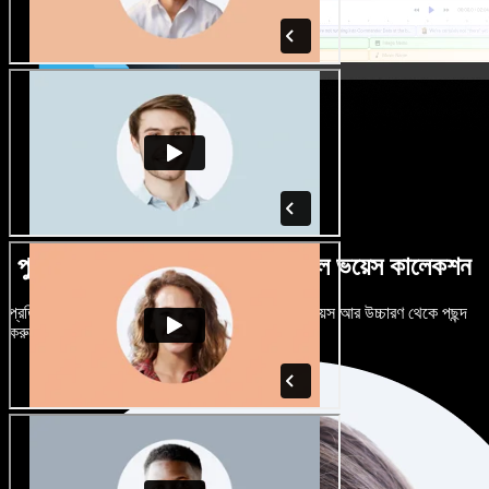
পুরুষ-নারী ভেদে নানান উচ্চারণে বিশাল ভয়েস কালেকশন
প্রতিটি প্রজেক্টকে আলাদা শোনাতে দিন। শত শত AI ভয়েস আর উচ্চারণ থেকে পছন্দ
করুন, নিজের মতো টিউন করুন।