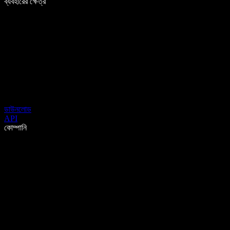
ব্যবহারের ক্ষেত্র
ডাউনলোড
API
কোম্পানি