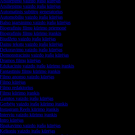
Atsiliepimų vaizdo įrašų kūrėjas
Atsiliepimų vaizdo įrašų kūrėjas
Automatinis subtitrų generatorius
Automobilių vaizdo įrašų kūrėjas
Balso įgarsinimo vaizdo įrašų kūrėjas
Biografinių filmų kūrimo priemonė
Biografinių filmų kūrimo įrankis
Biudžeto vaizdo įrašų kūrėjas
Dainų tekstų vaizdo įrašų kūrėjas
Dekoravimo vaizdo įrašų kūrėjas
Demonstracinių vaizdo įrašų kūrėjas
Dramos filmų kūrėjas
Edukacinių vaizdo įrašų kūrimo įrankis
Fantastinių filmų kūrimo įrankis
Filmo anonso vaizdo kūrėjas
Filmo kūrėjas
Filmo redaktorius
Filmų kūrimo įrankis
Gamtos vaizdo įrašų kūrėjas
Gerbėjų vaizdo įrašų kūrimo įrankis
Instagram Reels kūrimo įrankis
Interviu vaizdo kūrimo įrankis
Intro kūrėjas
Išpakavimo vaizdo įrašų kūrėjas
Kelionių vaizdo įrašų kūrėjas