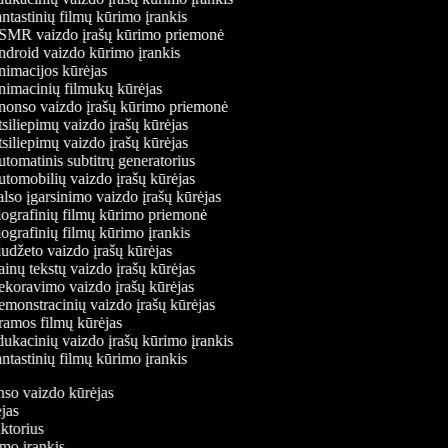
ntastinių filmų kūrimo įrankis
MR vaizdo įrašų kūrimo priemonė
droid vaizdo kūrimo įrankis
imacijos kūrėjas
imacinių filmukų kūrėjas
onso vaizdo įrašų kūrimo priemonė
siliepimų vaizdo įrašų kūrėjas
siliepimų vaizdo įrašų kūrėjas
tomatinis subtitrų generatorius
tomobilių vaizdo įrašų kūrėjas
lso įgarsinimo vaizdo įrašų kūrėjas
ografinių filmų kūrimo priemonė
ografinių filmų kūrimo įrankis
udžeto vaizdo įrašų kūrėjas
inų tekstų vaizdo įrašų kūrėjas
koravimo vaizdo įrašų kūrėjas
monstracinių vaizdo įrašų kūrėjas
amos filmų kūrėjas
ukacinių vaizdo įrašų kūrimo įrankis
ntastinių filmų kūrimo įrankis
onso vaizdo kūrėjas
ėjas
aktorius
imo įrankis