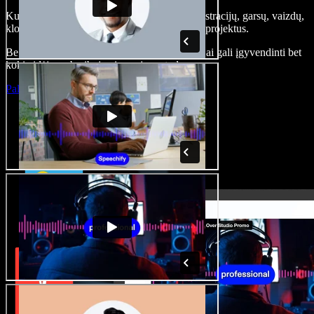
Kurkite įgarsinimus, pridėkite nemokamų iliustracijų, garsų, vaizdų,
klonuokite balsą – kurkite pilnus, įspūdingus projektus.
Be jokių mokymų ir viskas naršyklėje – kūrėjai gali įgyvendinti bet
kokią idėją, neberibojami senųjų metodų.
Paleisti studiją