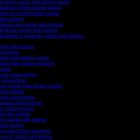
Gerbėjų vaizdo įrašų kūrimo įrankis
Instagram Reels kūrimo įrankis
Interviu vaizdo kūrimo įrankis
Intro kūrėjas
Išpakavimo vaizdo įrašų kūrėjas
Kelionių vaizdo įrašų kūrėjas
Klausimų ir atsakymų vaizdo įrašų kūrėjas
izdo įrašų kūrėjas
mų kūrėjas
izdo įrašų kūrimo įrankis
vaizdo įrašų kūrimo priemonė
ūrėjas
aizdo įrašų kūrėjas
 įrašų kūrėjas
kų vaizdo įrašų kūrimo įrankis
įrašų kūrėjas
zdo įrašų kūrėjas
tastikos filmų kūrėjas
lmų kūrimo įrankis
do klipų kūrėjas
nų vaizdo įrašų kūrėjas
izdo kūrėjas
zdo įrašų kūrimo priemonė
o turto vaizdo įrašų kūrėjas