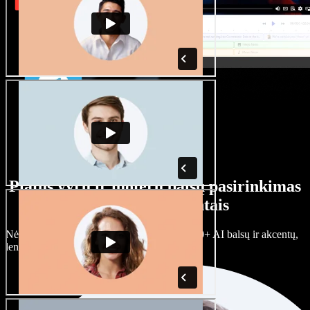
Platus vyrų ir moterų balsų pasirinkimas
su įvairiais akcentais
Nėra dviejų vienodų projektų. Rinkitės iš 100+ AI balsų ir akcentų,
lengvai juos prisitaikykite.