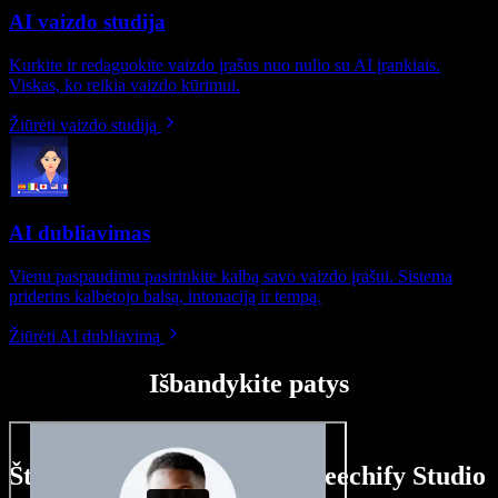
AI vaizdo studija
Kurkite ir redaguokite vaizdo įrašus nuo nulio su AI įrankiais.
Viskas, ko reikia vaizdo kūrimui.
Žiūrėti vaizdo studiją
AI dubliavimas
Vienu paspaudimu pasirinkite kalbą savo vaizdo įrašui. Sistema
priderins kalbėtojo balsą, intonaciją ir tempą.
Žiūrėti AI dubliavimą
Išbandykite patys
Štai ką galite nuveikti su Speechify Studio