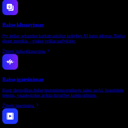
Balso klonavimas
Per kelias sekundes kurkite aukštos kokybės AI balso klonus. Nieko
diegti nereikia – viskas veikia naršyklėje.
Žiūrėti balso klonavimą
Balso įgarsinimas
Kurti tikroviškus balso įgarsinimus realiuoju laiku su AI. Įgarsinkite
tekstus, vaizdo įrašus ar kitą turinį bet kokiu stiliumi.
Žiūrėti įgarsinimą