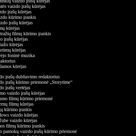
ų tinklų vaizdo įrašų kūrėjas
stės vaizdo įrašų kūrėjas
izdo įrašų kūrėjas
izdo kūrimo įrankis
izdo įrašų kūrėjas
ilmų kūrėjas
tražių filmų kūrimo įrankis
do įrašų kūrėjas
liažo kūrėjas
ietimų kūrėjas
ūrėjo foninė muzika
daktorius
eklamos kūrėjas
o įrašų dubliavimo redaktorius
o įrašų kūrimo priemonė „Storytime“
o įrašų vertėjas
o vaizdo įrašų kūrėjas
mo filmų kūrimo priemonė
rnų filmų kūrėjas
 kūrimo įrankis
ws vaizdo kūrėjas
be vaizdo kūrėjas
s filmų kūrimo įrankis
 pamokų vaizdo įrašų kūrimo priemonė