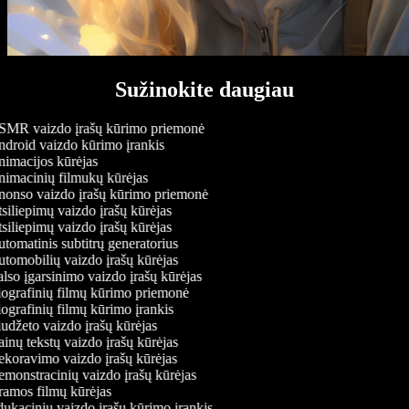
Sužinokite daugiau
MR vaizdo įrašų kūrimo priemonė
droid vaizdo kūrimo įrankis
imacijos kūrėjas
imacinių filmukų kūrėjas
onso vaizdo įrašų kūrimo priemonė
siliepimų vaizdo įrašų kūrėjas
siliepimų vaizdo įrašų kūrėjas
tomatinis subtitrų generatorius
tomobilių vaizdo įrašų kūrėjas
lso įgarsinimo vaizdo įrašų kūrėjas
ografinių filmų kūrimo priemonė
ografinių filmų kūrimo įrankis
udžeto vaizdo įrašų kūrėjas
inų tekstų vaizdo įrašų kūrėjas
koravimo vaizdo įrašų kūrėjas
monstracinių vaizdo įrašų kūrėjas
amos filmų kūrėjas
ukacinių vaizdo įrašų kūrimo įrankis