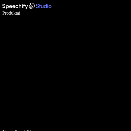
Rašykite 5× greičiau naudodami diktavimą balsu
Produktai
Sužinokite daugiau