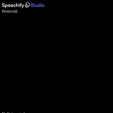
Pišite 5× brže uz glasovno diktiranje
Proizvodi
Saznajte više