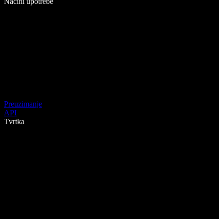
Načini upotrebe
Preuzimanje
API
Tvrtka