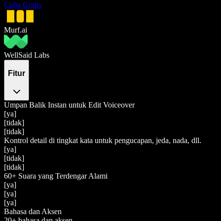
Coba Gratis
Murf.ai
WellSaid Labs
Fitur
Umpan Balik Instan untuk Edit Voiceover
[ya]
[tidak]
[tidak]
Kontrol detail di tingkat kata untuk pengucapan, jeda, nada, dll.
[ya]
[tidak]
[tidak]
60+ Suara yang Terdengar Alami
[ya]
[ya]
[ya]
Bahasa dan Aksen
20+ bahasa dan aksen