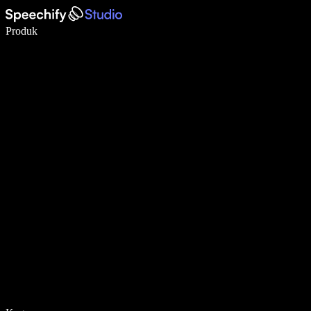
Menulis 5× lebih cepat dengan dikte suara
Produk
Pelajari lebih lanjut