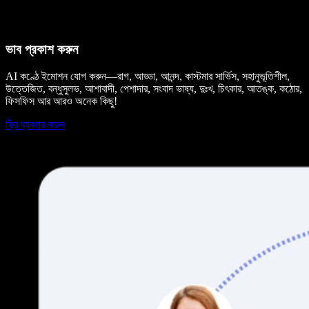
ভাব প্রকাশ করুন
AI কণ্ঠে ইমোশন যোগ করুন—রাগ, আড্ডা, আনন্দ, কাস্টমার সার্ভিস, সহানুভূতিশীল,
উত্তেজিত, বন্ধুসুলভ, আশাবাদী, পেশাদার, সংবাদ ভাষ্য, দুঃখ, চিৎকার, আতঙ্ক, কঠোর,
ফিসফিস আর আরও অনেক কিছু!
ফ্রি ব্যবহার করুন