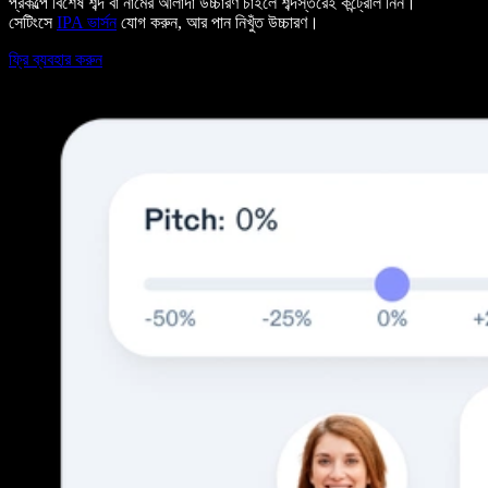
প্রকল্পে বিশেষ শব্দ বা নামের আলাদা উচ্চারণ চাইলে শব্দস্তরেই কন্ট্রোল নিন।
সেটিংসে
IPA ভার্সন
যোগ করুন, আর পান নিখুঁত উচ্চারণ।
ফ্রি ব্যবহার করুন