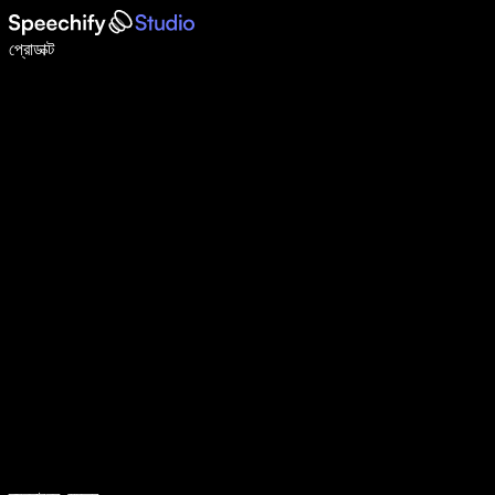
ভয়েস টাইপিং দিয়ে ৫ গুণ দ্রুত লিখুন
প্রোডাক্ট
আরও জানুন