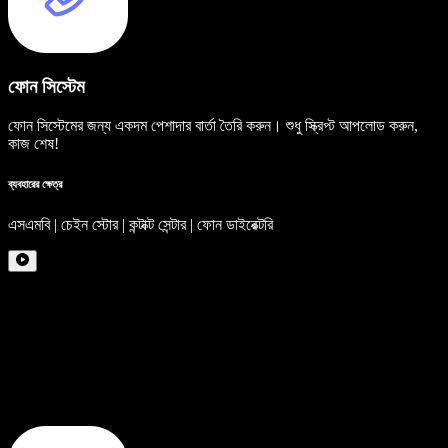
ফোন সিস্টেম
ফোন সিস্টেমের জন্য একদম পেশাদার বার্তা তৈরি করুন। শুধু স্ক্রিপ্ট আপলোড করুন,
কাজ শেষ!
ব্যবহারের ক্ষেত্র
এসএমবি | চেইন স্টোর | কন্টাক্ট সেন্টার | ফোন ডাইরেক্টরি