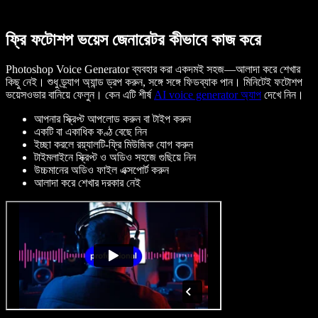
ফ্রি ফটোশপ ভয়েস জেনারেটর কীভাবে কাজ করে
Photoshop Voice Generator ব্যবহার করা একদমই সহজ—আলাদা করে শেখার
কিছু নেই। শুধু ড্র্যাগ অ্যান্ড ড্রপ করুন, সঙ্গে সঙ্গে ফিডব্যাক পান। মিনিটেই ফটোশপ
ভয়েসওভার বানিয়ে ফেলুন। কেন এটি শীর্ষ
AI voice generator অ্যাপ
দেখে নিন।
আপনার স্ক্রিপ্ট আপলোড করুন বা টাইপ করুন
একটি বা একাধিক কণ্ঠ বেছে নিন
ইচ্ছা করলে রয়্যালটি-ফ্রি মিউজিক যোগ করুন
টাইমলাইনে স্ক্রিপ্ট ও অডিও সহজে গুছিয়ে নিন
উচ্চমানের অডিও ফাইল এক্সপোর্ট করুন
আলাদা করে শেখার দরকার নেই