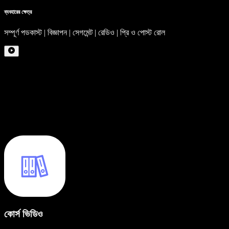
ব্যবহারের ক্ষেত্র
সম্পূর্ণ পডকাস্ট | বিজ্ঞাপন | সেগমেন্ট | রেডিও | প্রি ও পোস্ট রোল
কোর্স ভিডিও