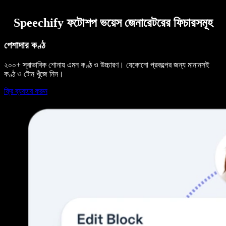
Speechify ফটোশপ ভয়েস জেনারেটরের ফিচারসমূহ
পেশাদার কণ্ঠ
২০০+ স্বাভাবিক শোনায় এমন কণ্ঠ ও উচ্চারণ। যেকোনো প্রকল্পের জন্য মানানসই
কণ্ঠ ও টোন খুঁজে নিন।
ফ্রি ব্যবহার করুন