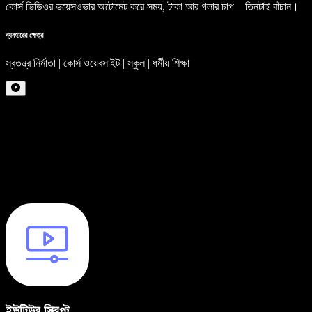
কোর্স ভিডিওর ভয়েসওভার অটোমেট করে সময়, টাকা আর গলার চাপ—তিনটাই বাঁচান।
ব্যবহারের ক্ষেত্র
স্বতন্ত্র নির্মাতা | কোর্স ওয়েবসাইট | স্কুল | ধর্মীয় শিক্ষা
ইউটিউব স্ক্রিপ্ট