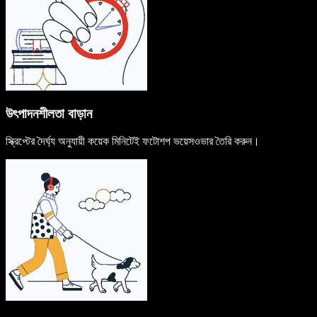
উৎপাদনশীলতা বাড়ান
স্ক্রিপ্টের দৈর্ঘ্য অনুযায়ী কয়েক মিনিটেই ফটোশপ ভয়েসওভার তৈরি করুন।