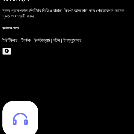
দ্রুত প্রফেশনাল ইউটিউব ভিডিও বানান! স্ক্রিপ্ট আপলোড করে প্রোডাকশন অনেক
দ্রুত ও সাশ্রয়ী করুন।
ব্যবহারের ক্ষেত্র
ইউটিউবার | টিকটক | ইনস্টাগ্রাম | শর্টস | ইনফ্লুয়েন্সার