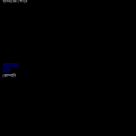
ব্যবহারের ক্ষেত্র
ডাউনলোড
API
কোম্পানি