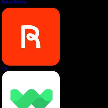
Rytr vs Descript
VS