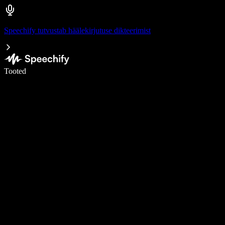
Speechify tutvustab häälekirjutuse dikteerimist
Kirjuta häälega 5× kiiremini
Tooted
Loe lähemalt