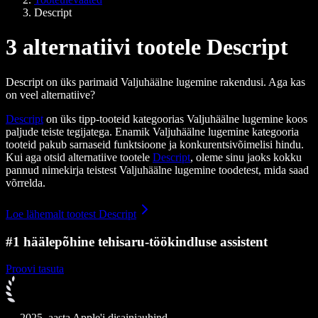
Descript
3 alternatiivi tootele Descript
Descript on üks parimaid Valjuhäälne lugemine rakendusi. Aga kas
on veel alternatiive?
Descript
on üks tipp-tooteid kategoorias Valjuhäälne lugemine koos
paljude teiste tegijatega. Enamik Valjuhäälne lugemine kategooria
tooteid pakub sarnaseid funktsioone ja konkurentsivõimelisi hindu.
Kui aga otsid alternatiive tootele
Descript
, oleme sinu jaoks kokku
pannud nimekirja teistest Valjuhäälne lugemine toodetest, mida saad
võrrelda.
Loe lähemalt tootest Descript
#1 häälepõhine tehisaru-töökindluse assistent
Proovi tasuta
2025. aasta Apple'i disainiauhind