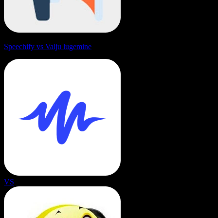
Speechify vs Valju lugemine
VS