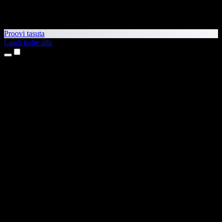
Proovi tasuta
Laadi kohe alla
Tooted
Tekst kõneks
iPhone’i ja iPadi rakendused
Androidi rakendus
Chrome’i laiendus
Edge’i laiendus
Veebirakendus
Maci rakendus
Windowsi rakendus