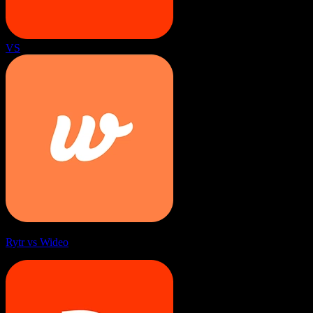
VS
Rytr vs Wideo