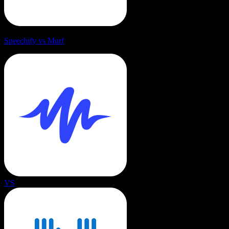
Speechify vs Murf
VS