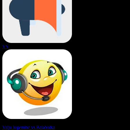
VS
Valju lugemine vs Balabolka