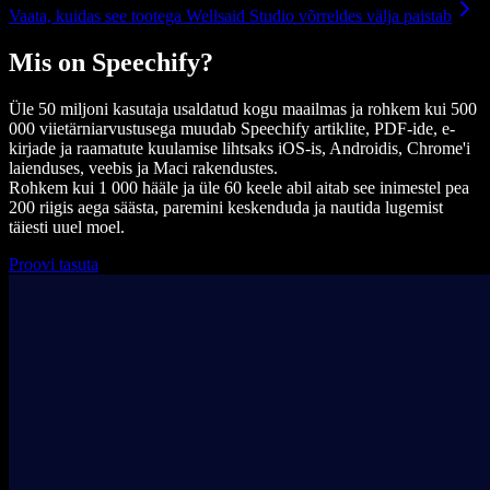
Vaata, kuidas see tootega Wellsaid Studio võrreldes välja paistab
Mis on Speechify?
Üle 50 miljoni kasutaja usaldatud kogu maailmas ja rohkem kui 500
000 viietärniarvustusega muudab Speechify artiklite, PDF-ide, e-
kirjade ja raamatute kuulamise lihtsaks iOS-is, Androidis, Chrome'i
laienduses, veebis ja Maci rakendustes.
Rohkem kui 1 000 hääle ja üle 60 keele abil aitab see inimestel pea
200 riigis aega säästa, paremini keskenduda ja nautida lugemist
täiesti uuel moel.
Proovi tasuta