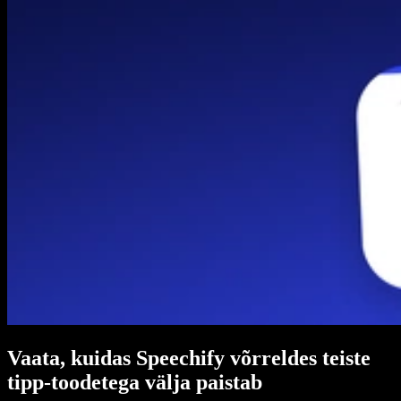
Vaata, kuidas Speechify võrreldes teiste
tipp-toodetega välja paistab