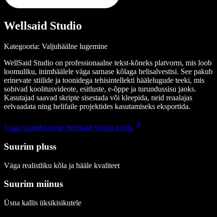
Wellsaid Studio
Kategooria: Valjuhäälne lugemine
WellSaid Studio on professionaalne tekst-kõneks platvorm, mis loob
loomuliku, inimhäälele väga sarnase kõlaga helisalvestisi. See pakub
erinevate stiilide ja toonidega tehisintellekti häälelugude teeki, mis
sobivad koolitusvideote, esitluste, e-õppe ja turundussisu jaoks.
Kasutajad saavad skripte sisestada või kleepida, neid reaalajas
eelvaadata ning helifaile projektides kasutamiseks eksportida.
Vaata lisainfot toote Wellsaid Studio kohta
Suurim pluss
Väga realistliku kõla ja hääle kvaliteet
Suurim miinus
Üsna kallis üksikisikutele