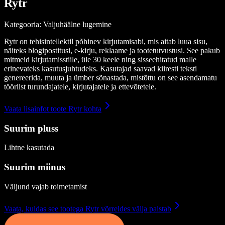
Rytr
Kategooria: Valjuhäälne lugemine
Rytr on tehisintellektil põhinev kirjutamisabi, mis aitab luua sisu,
näiteks blogipostitusi, e-kirju, reklaame ja tootetutvustusi. See pakub
mitmeid kirjutamisstiile, üle 30 keele ning sisseehitatud malle
erinevateks kasutusjuhtudeks. Kasutajad saavad kiiresti teksti
genereerida, muuta ja ümber sõnastada, mistõttu on see asendamatu
tööriist turundajatele, kirjutajatele ja ettevõtetele.
Vaata lisainfot toote Rytr kohta
Suurim pluss
Lihtne kasutada
Suurim miinus
Väljund vajab toimetamist
Vaata, kuidas see tootega Rytr võrreldes välja paistab