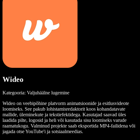
Wideo
Kategooria: Valjuhäälne lugemine
Wideo on veebipõhine platvorm animatsioonide ja esitlusvideote
loomiseks. See pakub lohistamisredaktorit koos kohandatavate
mallide, üleminekute ja tekstiefektidega. Kasutajad saavad üles
laadida pilte, logosid ja heli või kasutada sisu loomiseks varude
raamatukogu. Valminud projekte saab eksportida MP4-failidena või
jagada otse YouTube'i ja sotsiaalmeedias.