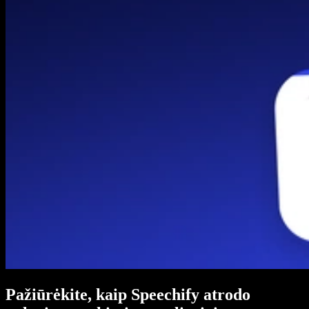
Pažiūrėkite, kaip Speechify atrodo