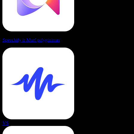
Speechify ir Murf palyginimas
VS