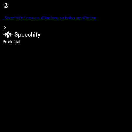
„Speechify“ pristato diktofoną su balso atpažinimu
Rašykite 5× greičiau naudodami diktavimą balsu
Produktai
Sužinokite daugiau