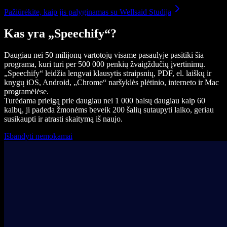
Pažiūrėkite, kaip jis palyginamas su Wellsaid Studija
Kas yra „Speechify“?
Daugiau nei 50 milijonų vartotojų visame pasaulyje pasitiki šia
programa, kuri turi per 500 000 penkių žvaigždučių įvertinimų.
„Speechify“ leidžia lengvai klausytis straipsnių, PDF, el. laiškų ir
knygų iOS, Android, „Chrome“ naršyklės plėtinio, interneto ir Mac
programėlėse.
Turėdama prieigą prie daugiau nei 1 000 balsų daugiau kaip 60
kalbų, ji padeda žmonėms beveik 200 šalių sutaupyti laiko, geriau
susikaupti ir atrasti skaitymą iš naujo.
Išbandyti nemokamai