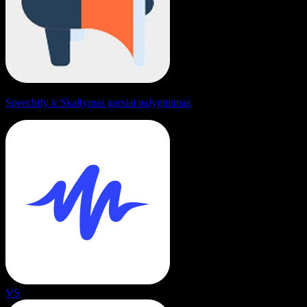
Speechify ir Skaitymas garsiai palyginimas
VS