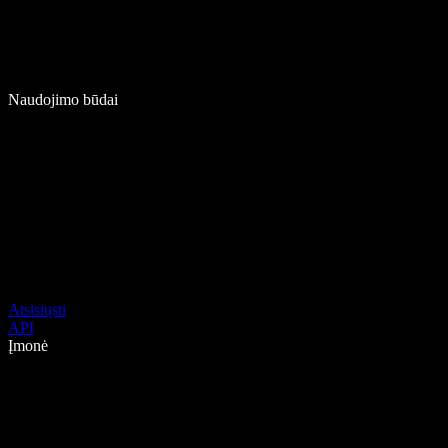
Naudojimo būdai
Atsisiųsti
API
Įmonė