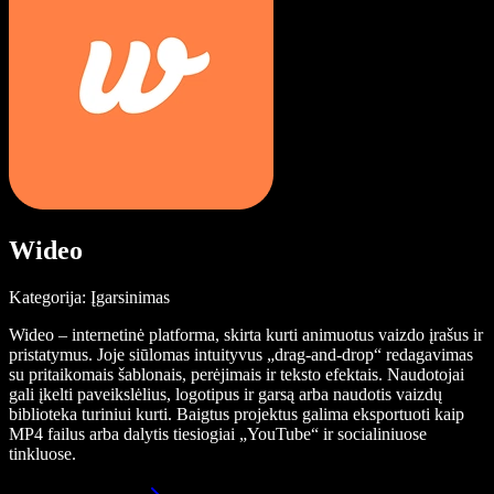
Wideo
Kategorija: Įgarsinimas
Wideo – internetinė platforma, skirta kurti animuotus vaizdo įrašus ir
pristatymus. Joje siūlomas intuityvus „drag-and-drop“ redagavimas
su pritaikomais šablonais, perėjimais ir teksto efektais. Naudotojai
gali įkelti paveikslėlius, logotipus ir garsą arba naudotis vaizdų
biblioteka turiniui kurti. Baigtus projektus galima eksportuoti kaip
MP4 failus arba dalytis tiesiogiai „YouTube“ ir socialiniuose
tinkluose.