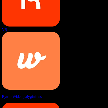
VS
Rytr ir Wideo palyginimas