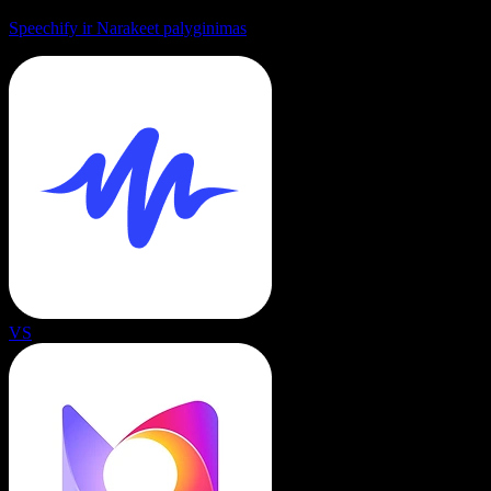
Speechify ir Narakeet palyginimas
VS