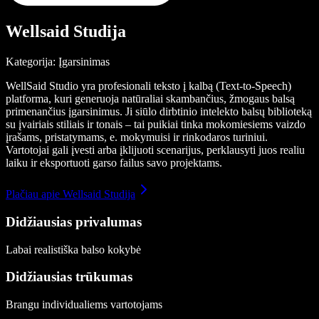
Wellsaid Studija
Kategorija: Įgarsinimas
WellSaid Studio yra profesionali teksto į kalbą (Text-to-Speech)
platforma, kuri generuoja natūraliai skambančius, žmogaus balsą
primenančius įgarsinimus. Ji siūlo dirbtinio intelekto balsų biblioteką
su įvairiais stiliais ir tonais – tai puikiai tinka mokomiesiems vaizdo
įrašams, pristatymams, e. mokymuisi ir rinkodaros turiniui.
Vartotojai gali įvesti arba įklijuoti scenarijus, perklausyti juos realiu
laiku ir eksportuoti garso failus savo projektams.
Plačiau apie Wellsaid Studija
Didžiausias privalumas
Labai realistiška balso kokybė
Didžiausias trūkumas
Brangu individualiems vartotojams