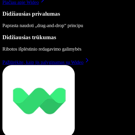
Plačiau apie Wideo
Didžiausias privalumas
Paprasta naudoti „drag-and-drop“ principu
Didžiausias trūkumas
Ribotos išplėstinio redagavimo galimybės
Pažiūrėkite, kaip jis palyginamas su Wideo