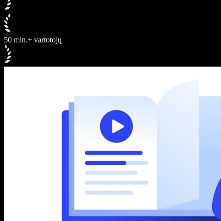
50 mln.+ vartotojų