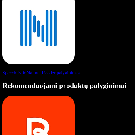
Speechify ir Natural Reader palyginimas
Rekomenduojami produktų palyginimai