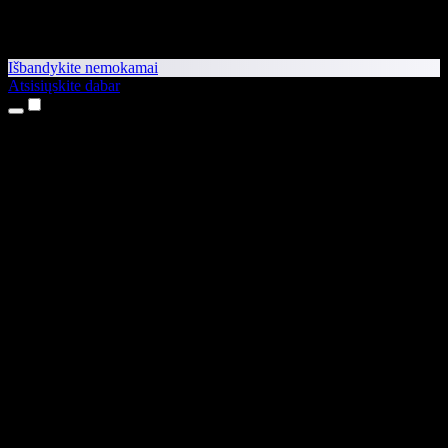
Išbandykite nemokamai
Atsisiųskite dabar
Produktai
Teksto skaitymas balsu
iPhone ir iPad programėlės
Android programėlė
Chrome plėtinys
Edge plėtinys
Interneto programėlė
Mac programėlė
Windows programėlė