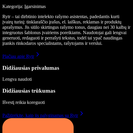
Kategorija: Įgarsinimas
Rytr – tai dirbtinio intelekto rašymo asistentas, padedantis kurti
įvairų turinį: tinklaraščio įrašus, el. laiškus, reklamas ir produktų
aprašymus. Jis siūlo skirtingus rašymo tonus, daugiau nei 30 kalbų ir
integruotus šablonus įvairiems poreikiams. Naudotojai gali lengvai
generuoti, redaguoti ir perrašyti tekstus, todėl tai ypač naudingas
įrankis rinkodaros specialistams, rašytojams ir verslui.
Plačiau apie Rytr
Didžiausias privalumas
Lengva naudoti
Didžiausias trūkumas
Išvestį reikia koreguoti
Pažiūrėkite, kaip jis palyginamas su Rytr