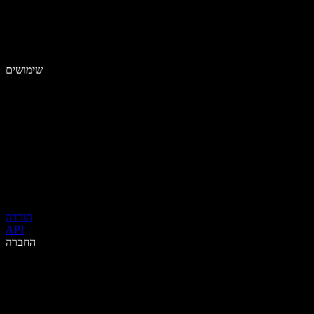
שימושים
הורדה
API
החברה