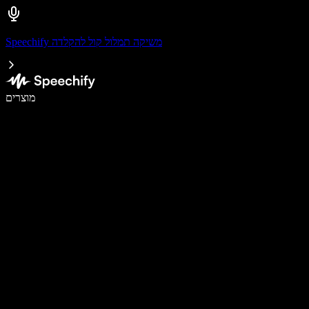
Speechify משיקה תמלול קול להקלדה
לכתוב פי 5 מהר יותר עם הכתבה קולית
מוצרים
למידע נוסף