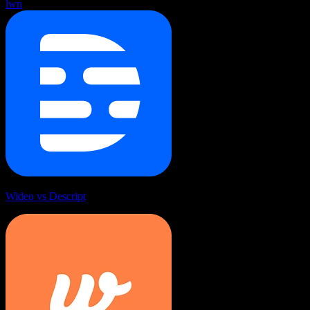
lwn
Wideo vs Descript