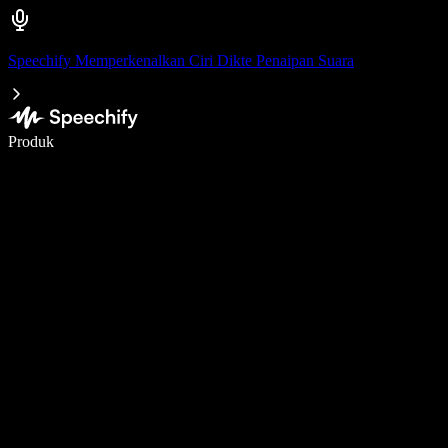
Speechify Memperkenalkan Ciri Dikte Penaipan Suara
Tulis 5× lebih pantas dengan menaip menggunakan suara
Produk
Ketahui Lebih Lanjut