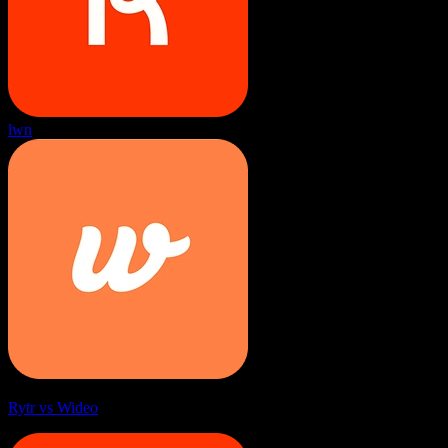
lwn
Rytr vs Wideo