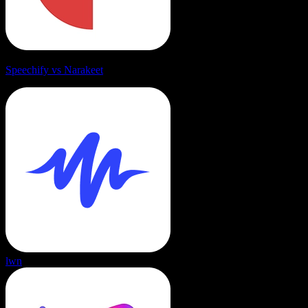
Speechify vs Narakeet
lwn