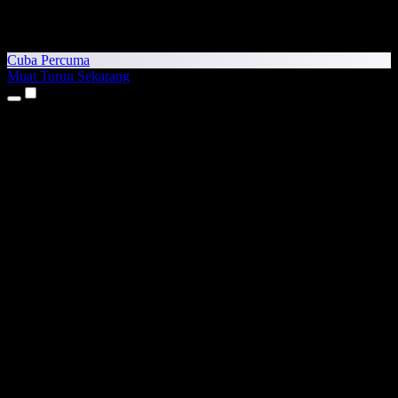
Cuba Percuma
Muat Turun Sekarang
Produk
Teks kepada Pertuturan
Aplikasi iPhone & iPad
Aplikasi Android
Sambungan Chrome
Sambungan Edge
Aplikasi Web
Aplikasi Mac
Aplikasi Windows