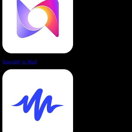
Speechify vs Murf