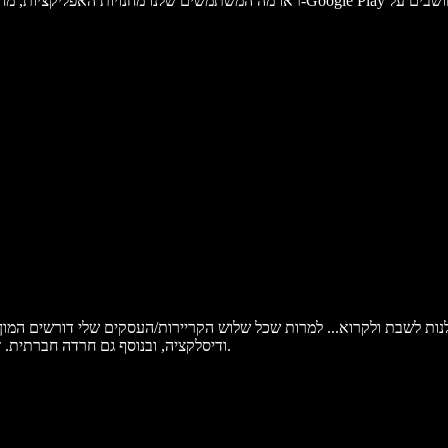
בלנות לשבת ולקרוא... למרות שכל שלוש הקריירות/העסקים שלי דורשים המון
וריכוז/היפראקטיביות (ADD/ADHD) ודיסלקציה, ובנוסף גם חרדה חברתית. זה כלי מטורף בשבילם.