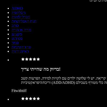
ADHD
דיסלקסיה
הבדלי למידה
חנות האפליקציות
כותב
מורה או הורה
מקצוען
סטודנט
סניור
פרודוקטיביות
ראייה ירודה
בדיוק מה שהייתי צריך!
 קריאה. יש לי שלושה ילדים עם לקויות למידה, הפרעות קשב
Fitwithtiff