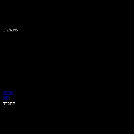
שימושים
הורדה
API
החברה