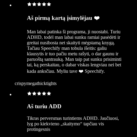
Aš pirmą kartą įsimylėjau ❤️
Man labai patinka ši programa, ji nuostabi. Turiu
ADHD, todėl man labai sunku ramiai pasėdėti ir
greitai nusibosta net skaityti mėgstamą knygą.
Tačiau Speechify man tobula išeitis: galiu
klausytis ir tuo pačiu metu rašyti, o dar gaunu ir
paruoštą santrauką. Man taip pat sunku prisiminti
tai, ką perskaitau, o dabar viskas lengviau nei bet
kada anksčiau. Myliu tave ❤️ Speechify.
crispymegathicktights
Aš turiu ADD
Tikras perversmas turintiems ADHD. Jaučiuosi,
lyg po kiekvieno „skaitymo“ tapčiau vis
protingesnis