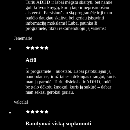
Turiu ADHD ir labai mėgstu skaityti, bet namie
guli krūvos knygų, kurių taip ir neprisiruošiau
atsiversti. Parsisiunčiau šią programėlę ir ji man
padėjo daugiau skaityti bei geriau įsisavinti
informaciją mokslams! Labai patinka ši
programėlė, tikrai rekomenduoju ją visiems!
Jenemarie
Ačiū
Ši programėlė – nuostabi. Labai patobulėjau ją
naudodamas, ir už tai esu dėkingas draugui, kuris
man ją parodė. Turiu disleksiją ir ADHD, todėl
be galo dėkoju žmogui, kuris ją sukūrė – dabar
man sekasi gerokai geriau.
valcalal
Bandymai viską suplanuoti