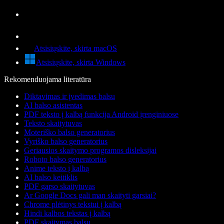
Atsisiųskite, skirta macOS
Atsisiųskite, skirta Windows
Rekomenduojama literatūra
Diktavimas ir įvedimas balsu
AI balso asistentas
PDF teksto į kalbą funkcija Android įrenginiuose
Teksto skaitytuvas
Moteriško balso generatorius
Vyriško balso generatorius
Geriausios skaitymo programos disleksijai
Roboto balso generatorius
Anime teksto į kalbą
AI balso keitiklis
PDF garso skaitytuvas
Ar Google Docs gali man skaityti garsiai?
Chrome plėtinys tekstui į kalbą
Hindi kalbos tekstas į kalbą
PDF skaitymas balsu