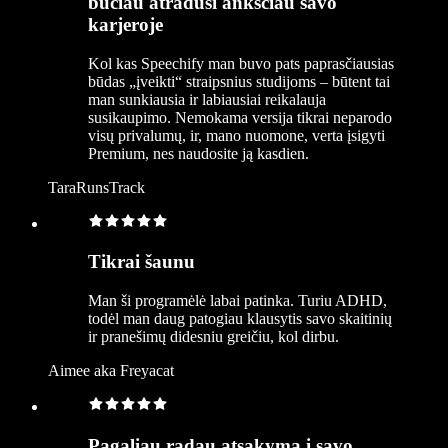
būčiau atradusi anksčiau savo
karjeroje
Kol kas Speechify man buvo pats paprasčiausias
būdas „įveikti“ straipsnius studijoms – būtent tai
man sunkiausia ir labiausiai reikalauja
susikaupimo. Nemokama versija tikrai neparodo
visų privalumų, ir, mano nuomone, verta įsigyti
Premium, nes naudosite ją kasdien.
TaraRunsTrack
Tikrai šaunu
Man ši programėlė labai patinka. Turiu ADHD,
todėl man daug patogiau klausytis savo skaitinių
ir pranešimų didesniu greičiu, kol dirbu.
Aimee aka Freyacat
Pagaliau radau atsakymą į savo