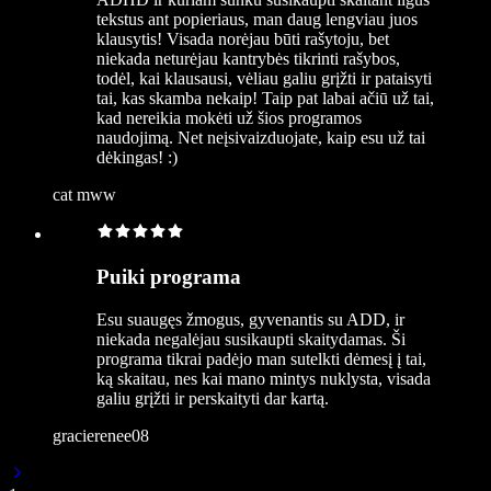
tekstus ant popieriaus, man daug lengviau juos
klausytis! Visada norėjau būti rašytoju, bet
niekada neturėjau kantrybės tikrinti rašybos,
todėl, kai klausausi, vėliau galiu grįžti ir pataisyti
tai, kas skamba nekaip! Taip pat labai ačiū už tai,
kad nereikia mokėti už šios programos
naudojimą. Net neįsivaizduojate, kaip esu už tai
dėkingas! :)
cat mww
Puiki programa
Esu suaugęs žmogus, gyvenantis su ADD, ir
niekada negalėjau susikaupti skaitydamas. Ši
programa tikrai padėjo man sutelkti dėmesį į tai,
ką skaitau, nes kai mano mintys nuklysta, visada
galiu grįžti ir perskaityti dar kartą.
gracierenee08