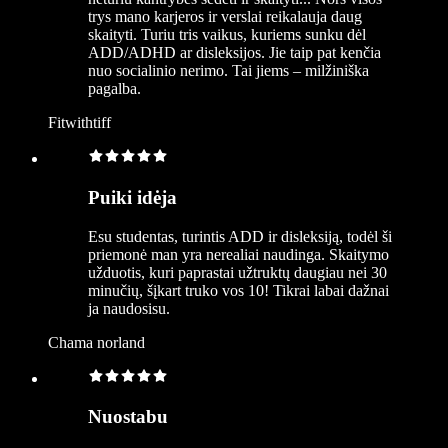
trys mano karjeros ir verslai reikalauja daug
skaityti. Turiu tris vaikus, kuriems sunku dėl
ADD/ADHD ar disleksijos. Jie taip pat kenčia
nuo socialinio nerimo. Tai jiems – milžiniška
pagalba.
Fitwithtiff
Puiki idėja
Esu studentas, turintis ADD ir disleksiją, todėl ši
priemonė man yra nerealiai naudinga. Skaitymo
užduotis, kuri paprastai užtruktų daugiau nei 30
minučių, šįkart truko vos 10! Tikrai labai dažnai
ja naudosisu.
Chama norland
Nuostabu