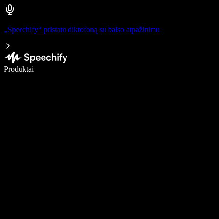
„Speechify“ pristato diktofoną su balso atpažinimu
Rašykite 5× greičiau naudodami diktavimą balsu
Produktai
Sužinokite daugiau