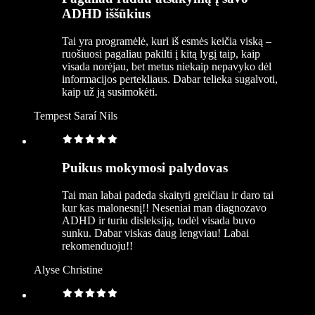
ADHD iššūkius
Tai yra programėlė, kuri iš esmės keičia viską –
ruošiuosi pagaliau pakilti į kitą lygį taip, kaip
visada norėjau, bet metus niekaip nepavyko dėl
informacijos pertekliaus. Dabar telieka sugalvoti,
kaip už ją susimokėti.
Tempest Saraí Nils
Puikus mokymosi palydovas
Tai man labai padeda skaityti greičiau ir daro tai
kur kas malonesnį!! Neseniai man diagnozavo
ADHD ir turiu disleksiją, todėl visada buvo
sunku. Dabar viskas daug lengviau! Labai
rekomenduoju!!
Alyse Christine