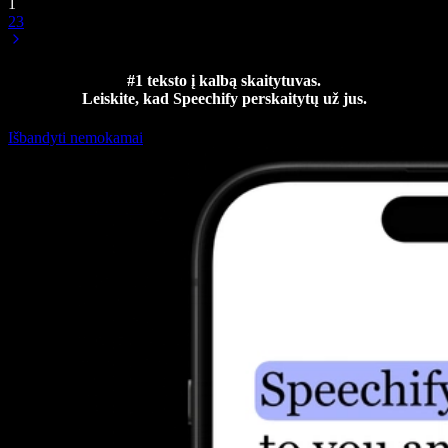
1
2
3
#1 teksto į kalbą skaitytuvas.
Leiskite, kad Speechify perskaitytų už jus.
Išbandyti nemokamai