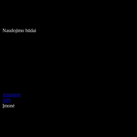
Naudojimo būdai
Atsisiųsti
API
Įmonė