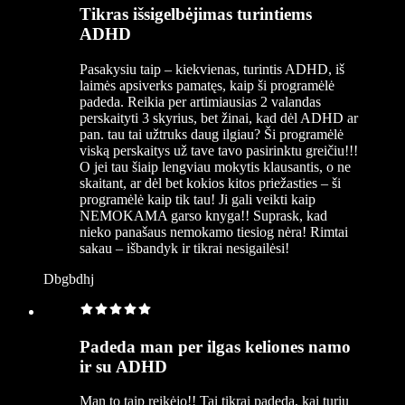
Tikras išsigelbėjimas turintiems
ADHD
Pasakysiu taip – kiekvienas, turintis ADHD, iš
laimės apsiverks pamatęs, kaip ši programėlė
padeda. Reikia per artimiausias 2 valandas
perskaityti 3 skyrius, bet žinai, kad dėl ADHD ar
pan. tau tai užtruks daug ilgiau? Ši programėlė
viską perskaitys už tave tavo pasirinktu greičiu!!!
O jei tau šiaip lengviau mokytis klausantis, o ne
skaitant, ar dėl bet kokios kitos priežasties – ši
programėlė kaip tik tau! Ji gali veikti kaip
NEMOKAMA garso knyga!! Suprask, kad
nieko panašaus nemokamo tiesiog nėra! Rimtai
sakau – išbandyk ir tikrai nesigailėsi!
Dbgbdhj
Padeda man per ilgas keliones namo
ir su ADHD
Man to taip reikėjo!! Tai tikrai padeda, kai turiu