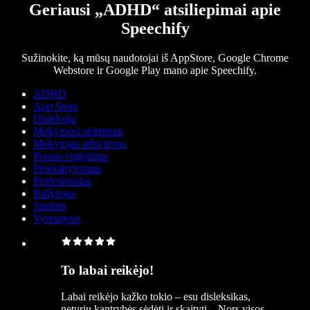
Geriausi „ADHD“ atsiliepimai apie
Speechify
Sužinokite, ką mūsų naudotojai iš AppStore, Google Chrome
Webstore ir Google Play mano apie Speechify.
ADHD
App Store
Disleksija
Mokymosi skirtumai
Mokytojas arba tėvas
Prastas regėjimas
Produktyvumas
Profesionalas
Rašytojas
Student
Vyresnysis
To labai reikėjo!
Labai reikėjo kažko tokio – esu disleksikas,
neturiu kantrybės sėdėti ir skaityti... Nors visos