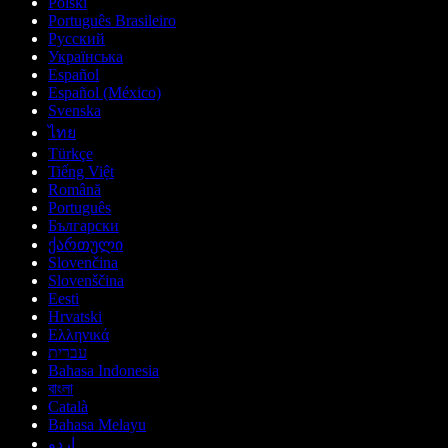
Polski
Português Brasileiro
Русский
Українська
Español
Español (México)
Svenska
ไทย
Türkçe
Tiếng Việt
Română
Português
Български
ქართული
Slovenčina
Slovenščina
Eesti
Hrvatski
Ελληνικά
עברית
Bahasa Indonesia
বাংলা
Català
Bahasa Melayu
اردو