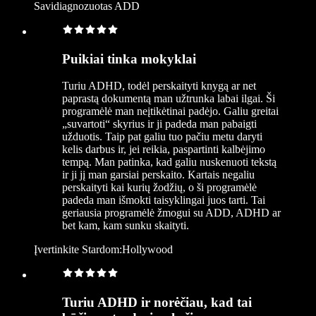
Savidiagnozuotas ADD
Puikiai tinka mokyklai
Turiu ADHD, todėl perskaityti knygą ar net
paprastą dokumentą man užtrunka labai ilgai. Ši
programėlė man neįtikėtinai padėjo. Galiu greitai
„suvartoti“ skyrius ir ji padeda man pabaigti
užduotis. Taip pat galiu tuo pačiu metu daryti
kelis darbus ir, jei reikia, paspartinti kalbėjimo
tempą. Man patinka, kad galiu nuskenuoti tekstą
ir ji jį man garsiai perskaito. Kartais negaliu
perskaityti kai kurių žodžių, o ši programėlė
padeda man išmokti taisyklingai juos tarti. Tai
geriausia programėlė žmogui su ADD, ADHD ar
bet kam, kam sunku skaityti.
Įvertinkite Stardom:Hollywood
Turiu ADHD ir norėčiau, kad tai