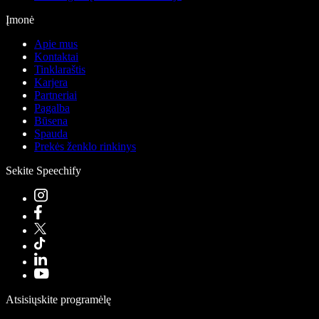
Įmonė
Apie mus
Kontaktai
Tinklaraštis
Karjera
Partneriai
Pagalba
Būsena
Spauda
Prekės ženklo rinkinys
Sekite Speechify
Atsisiųskite programėlę