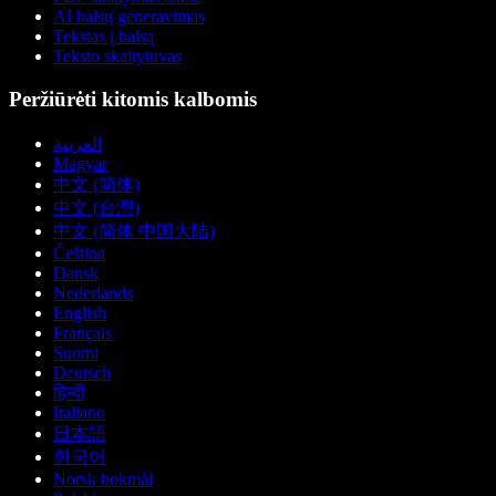
AI balsų generavimas
Tekstas į balsą
Teksto skaitytuvas
Peržiūrėti kitomis kalbomis
العربية
Magyar
中文 (简体)
中文 (台灣)
中文 (简体 中国大陆)
Čeština
Dansk
Nederlands
English
Français
Suomi
Deutsch
हिन्दी
Italiano
日本語
한국어
Norsk bokmål