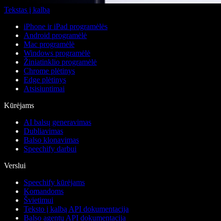
Tekstas į kalbą
iPhone ir iPad programėlės
Android programėlė
Mac programėlė
Windows programėlė
Žiniatinklio programėlė
Chrome plėtinys
Edge plėtinys
Atsisiuntimai
Kūrėjams
AI balsų generavimas
Dubliavimas
Balso klonavimas
Speechify darbui
Verslui
Speechify kūrėjams
Komandoms
Švietimui
Teksto į kalbą API dokumentacija
Balso agentų API dokumentacija