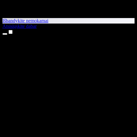
Išbandykite nemokamai
Atsisiųskite dabar
Produktai
Teksto skaitymas balsu
iPhone ir iPad programėlės
Android programėlė
Chrome plėtinys
Edge plėtinys
Interneto programėlė
Mac programėlė
Windows programėlė