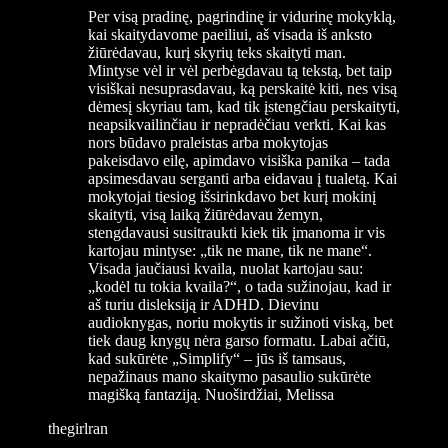
Per visą pradinę, pagrindinę ir vidurinę mokyklą,
kai skaitydavome paeiliui, aš visada iš anksto
žiūrėdavau, kurį skyrių teks skaityti man.
Mintyse vėl ir vėl perbėgdavau tą tekstą, bet taip
visiškai nesuprasdavau, ką perskaitė kiti, nes visą
dėmesį skyriau tam, kad tik įstengčiau perskaityti,
neapsikvailinčiau ir nepradėčiau verkti. Kai kas
nors būdavo praleistas arba mokytojas
pakeisdavo eilę, apimdavo visiška panika – tada
apsimesdavau serganti arba eidavau į tualetą. Kai
mokytojai tiesiog išsirinkdavo bet kurį mokinį
skaityti, visą laiką žiūrėdavau žemyn,
stengdavausi susitraukti kiek tik įmanoma ir vis
kartojau mintyse: „tik ne mane, tik ne mane“.
Visada jaučiausi kvaila, nuolat kartojau sau:
„kodėl tu tokia kvaila?“, o tada sužinojau, kad ir
aš turiu disleksiją ir ADHD. Dievinu
audioknygas, noriu mokytis ir sužinoti viską, bet
tiek daug knygų nėra garso formatu. Labai ačiū,
kad sukūrėte „Simplify“ – jūs iš tamsaus,
nepažinaus mano skaitymo pasaulio sukūrėte
magišką fantaziją. Nuoširdžiai, Melissa
thegirlran