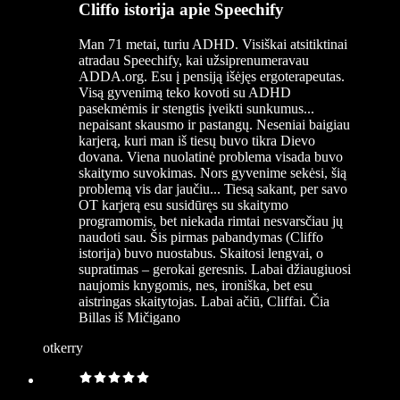
Cliffo istorija apie Speechify
Man 71 metai, turiu ADHD. Visiškai atsitiktinai
atradau Speechify, kai užsiprenumeravau
ADDA.org. Esu į pensiją išėjęs ergoterapeutas.
Visą gyvenimą teko kovoti su ADHD
pasekmėmis ir stengtis įveikti sunkumus...
nepaisant skausmo ir pastangų. Neseniai baigiau
karjerą, kuri man iš tiesų buvo tikra Dievo
dovana. Viena nuolatinė problema visada buvo
skaitymo suvokimas. Nors gyvenime sekėsi, šią
problemą vis dar jaučiu... Tiesą sakant, per savo
OT karjerą esu susidūręs su skaitymo
programomis, bet niekada rimtai nesvarsčiau jų
naudoti sau. Šis pirmas pabandymas (Cliffo
istorija) buvo nuostabus. Skaitosi lengvai, o
supratimas – gerokai geresnis. Labai džiaugiuosi
naujomis knygomis, nes, ironiška, bet esu
aistringas skaitytojas. Labai ačiū, Cliffai. Čia
Billas iš Mičigano
otkerry