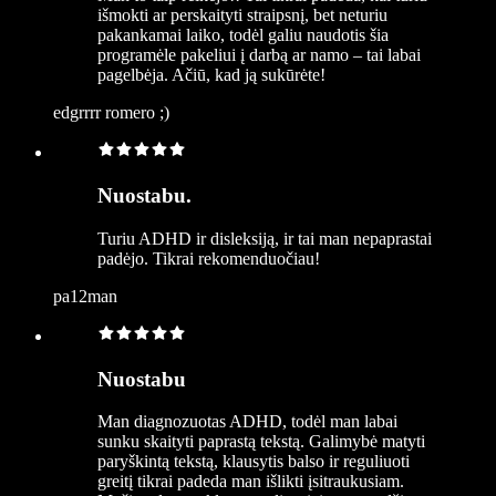
išmokti ar perskaityti straipsnį, bet neturiu
pakankamai laiko, todėl galiu naudotis šia
programėle pakeliui į darbą ar namo – tai labai
pagelbėja. Ačiū, kad ją sukūrėte!
edgrrrr romero ;)
Nuostabu.
Turiu ADHD ir disleksiją, ir tai man nepaprastai
padėjo. Tikrai rekomenduočiau!
pa12man
Nuostabu
Man diagnozuotas ADHD, todėl man labai
sunku skaityti paprastą tekstą. Galimybė matyti
paryškintą tekstą, klausytis balso ir reguliuoti
greitį tikrai padeda man išlikti įsitraukusiam.