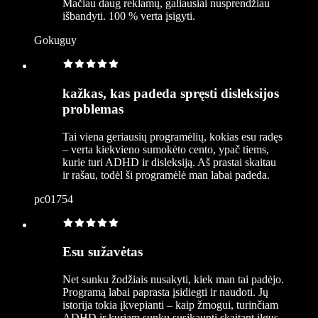
Mačiau daug reklamų, galiausiai nusprendžiau
išbandyti. 100 % verta įsigyti.
Gokuguy
kažkas, kas padeda spręsti disleksijos
problemas
Tai viena geriausių programėlių, kokias esu radęs
– verta kiekvieno sumokėto cento, ypač tiems,
kurie turi ADHD ir disleksiją. Aš prastai skaitau
ir rašau, todėl ši programėlė man labai padeda.
pc01754
Esu sužavėtas
Net sunku žodžiais nusakyti, kiek man tai padėjo.
Programą labai paprasta įsidiegti ir naudoti. Jų
istorija tokia įkvepianti – kaip žmogui, turinčiam
ADHD ir kuriam sunku susikaupti skaitant ilgus