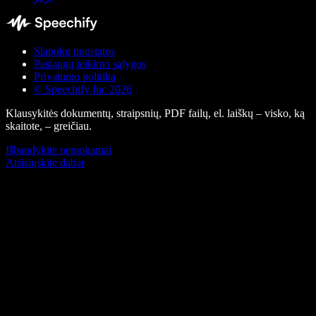
Slapukų nuostatos
Paslaugų teikimo sąlygos
Privatumo politika
© Speechify Inc 2026
Klausykitės dokumentų, straipsnių, PDF failų, el. laiškų – visko, ką
skaitote, – greičiau.
Išbandykite nemokamai
Atsisiųskite dabar