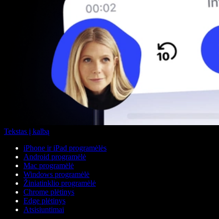
Tekstas į kalbą
iPhone ir iPad programėlės
Android programėlė
Mac programėlė
Windows programėlė
Žiniatinklio programėlė
Chrome plėtinys
Edge plėtinys
Atsisiuntimai