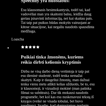
Speechify yra nuostabus!
Esu klausomasis besimokantysis, todėl tai, kad
vadovėliai man yra skaitomi balsu, leidžia daug
geriau įsisavinti informaciją, nei kai skaitau pats.
Tai taip pat puikus būdas mokytis vairuojant ar
kitose situacijose, kai negaliu naudotis spausdinta
medžiaga.
Loascha
Puikiai tinka žmonėms, kuriems
reikia dirbti keliomis kryptimis
Dirbu ne visą darbo dieną vertintoja ir taip pat
esu dieninė studentė, todėl tenka nemažai
skaityti. Kaip ir daugeliui žmonių, man dažnai
tenka vienu metu atlikti kelias užduotis, be to, esu
ir klausomoji, ir vizualioji mokinė (man patinka
filmai su subtitrais). Dar tik mokausi naudotis
programėle, bet kol kas esu nuskenavusi tekstą iš
knygos (veikė ne visada tobulai, bet buvo
naudinga). Svarbu, kad skenuojamas puslapis