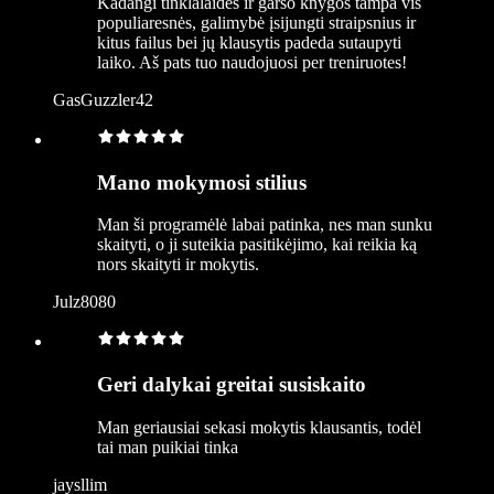
Kadangi tinklalaidės ir garso knygos tampa vis
populiaresnės, galimybė įsijungti straipsnius ir
kitus failus bei jų klausytis padeda sutaupyti
laiko. Aš pats tuo naudojuosi per treniruotes!
GasGuzzler42
Mano mokymosi stilius
Man ši programėlė labai patinka, nes man sunku
skaityti, o ji suteikia pasitikėjimo, kai reikia ką
nors skaityti ir mokytis.
Julz8080
Geri dalykai greitai susiskaito
Man geriausiai sekasi mokytis klausantis, todėl
tai man puikiai tinka
jaysllim