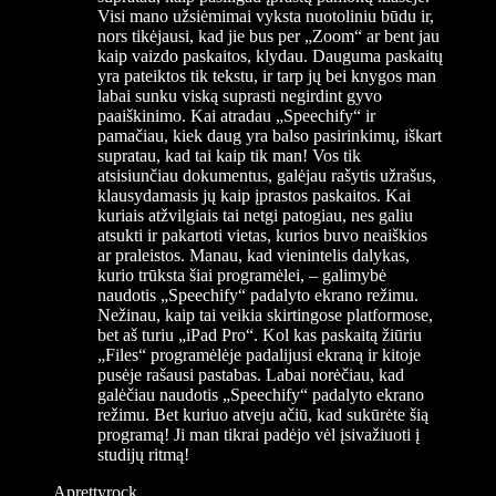
Visi mano užsiėmimai vyksta nuotoliniu būdu ir,
nors tikėjausi, kad jie bus per „Zoom“ ar bent jau
kaip vaizdo paskaitos, klydau. Dauguma paskaitų
yra pateiktos tik tekstu, ir tarp jų bei knygos man
labai sunku viską suprasti negirdint gyvo
paaiškinimo. Kai atradau „Speechify“ ir
pamačiau, kiek daug yra balso pasirinkimų, iškart
supratau, kad tai kaip tik man! Vos tik
atsisiunčiau dokumentus, galėjau rašytis užrašus,
klausydamasis jų kaip įprastos paskaitos. Kai
kuriais atžvilgiais tai netgi patogiau, nes galiu
atsukti ir pakartoti vietas, kurios buvo neaiškios
ar praleistos. Manau, kad vienintelis dalykas,
kurio trūksta šiai programėlei, – galimybė
naudotis „Speechify“ padalyto ekrano režimu.
Nežinau, kaip tai veikia skirtingose platformose,
bet aš turiu „iPad Pro“. Kol kas paskaitą žiūriu
„Files“ programėlėje padalijusi ekraną ir kitoje
pusėje rašausi pastabas. Labai norėčiau, kad
galėčiau naudotis „Speechify“ padalyto ekrano
režimu. Bet kuriuo atveju ačiū, kad sukūrėte šią
programą! Ji man tikrai padėjo vėl įsivažiuoti į
studijų ritmą!
Aprettyrock