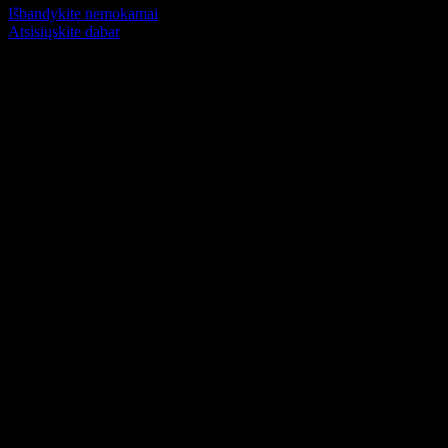
Išbandykite nemokamai
Atsisiųskite dabar