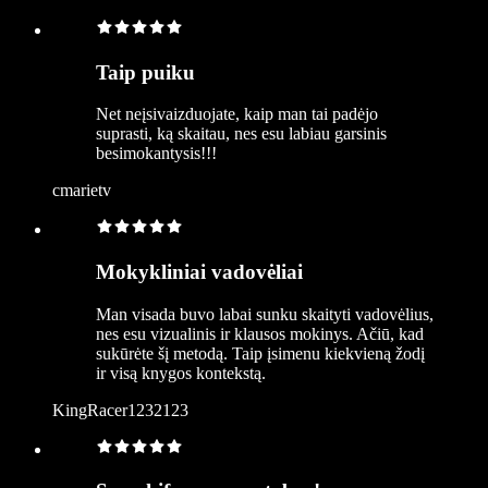
Taip puiku
Net neįsivaizduojate, kaip man tai padėjo
suprasti, ką skaitau, nes esu labiau garsinis
besimokantysis!!!
cmarietv
Mokykliniai vadovėliai
Man visada buvo labai sunku skaityti vadovėlius,
nes esu vizualinis ir klausos mokinys. Ačiū, kad
sukūrėte šį metodą. Taip įsimenu kiekvieną žodį
ir visą knygos kontekstą.
KingRacer1232123