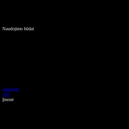
Naudojimo būdai
Atsisiųsti
API
Įmonė