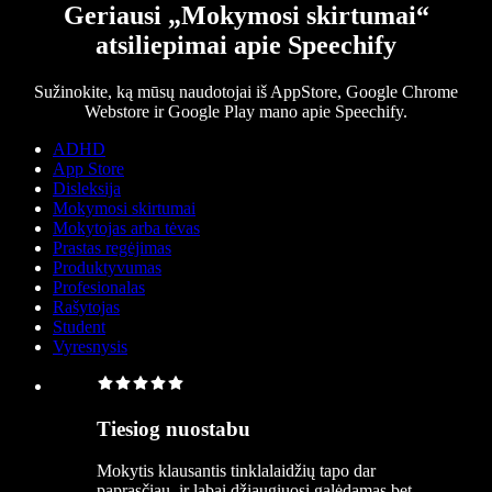
Geriausi „Mokymosi skirtumai“
atsiliepimai apie Speechify
Sužinokite, ką mūsų naudotojai iš AppStore, Google Chrome
Webstore ir Google Play mano apie Speechify.
ADHD
App Store
Disleksija
Mokymosi skirtumai
Mokytojas arba tėvas
Prastas regėjimas
Produktyvumas
Profesionalas
Rašytojas
Student
Vyresnysis
Tiesiog nuostabu
Mokytis klausantis tinklalaidžių tapo dar
paprasčiau, ir labai džiaugiuosi galėdamas bet