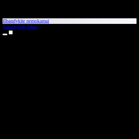
Išbandykite nemokamai
Atsisiųskite dabar
Produktai
Teksto skaitymas balsu
iPhone ir iPad programėlės
Android programėlė
Chrome plėtinys
Edge plėtinys
Interneto programėlė
Mac programėlė
Windows programėlė