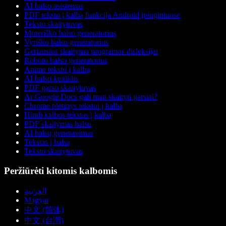
AI balso asistentas
PDF teksto į kalbą funkcija Android įrenginiuose
Teksto skaitytuvas
Moteriško balso generatorius
Vyriško balso generatorius
Geriausios skaitymo programos disleksijai
Roboto balso generatorius
Anime teksto į kalbą
AI balso keitiklis
PDF garso skaitytuvas
Ar Google Docs gali man skaityti garsiai?
Chrome plėtinys tekstui į kalbą
Hindi kalbos tekstas į kalbą
PDF skaitymas balsu
AI balsų generavimas
Tekstas į balsą
Teksto skaitytuvas
Peržiūrėti kitomis kalbomis
العربية
Magyar
中文 (简体)
中文 (台灣)