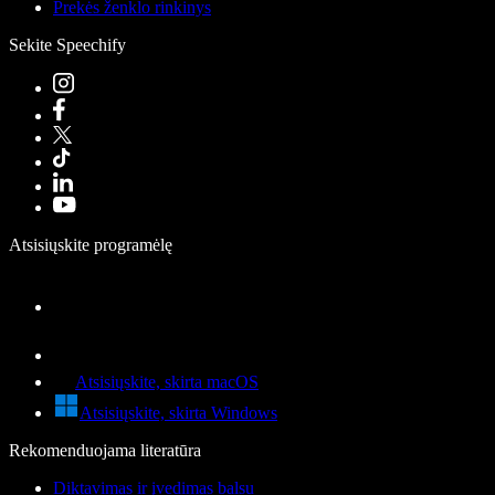
Prekės ženklo rinkinys
Sekite Speechify
Atsisiųskite programėlę
Atsisiųskite, skirta macOS
Atsisiųskite, skirta Windows
Rekomenduojama literatūra
Diktavimas ir įvedimas balsu