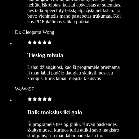
nebūtų iškreiptas, keistai apšviestas ar sulenktas,
nes tada Speechify tekstą atpažįsta netiksliai. Tai
buvo vienintelis mano pastebėtas trūkumas. Kol
kas PDF įkėlimas veikia puikiai.
Dr. Cleopatra Wong
Tiesiog tobula
Labai džiaugiuosi, kad ši programėlė prieinama –
ji man labai padėjo daugiau skaityti, nes esu
žmogus, kuris labiau mėgsta klausytis
WoW497
Baik mokslus iki galo
Ši programėlė tiesiog puiki. Buvau paskendęs
skaitymuose, kuriuos turiu atlikti savo magistro
studijoms, ir ji man labai padeda su tuo