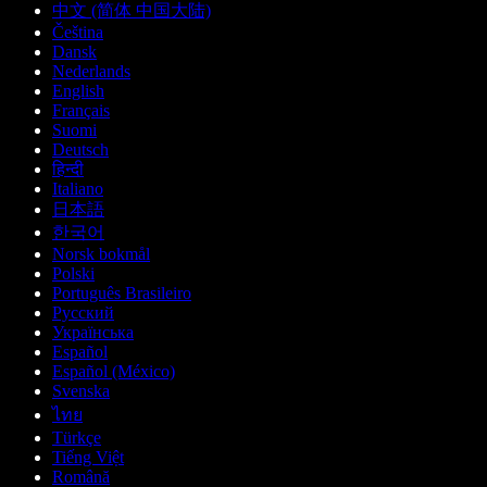
中文 (简体 中国大陆)
Čeština
Dansk
Nederlands
English
Français
Suomi
Deutsch
हिन्दी
Italiano
日本語
한국어
Norsk bokmål
Polski
Português Brasileiro
Русский
Українська
Español
Español (México)
Svenska
ไทย
Türkçe
Tiếng Việt
Română