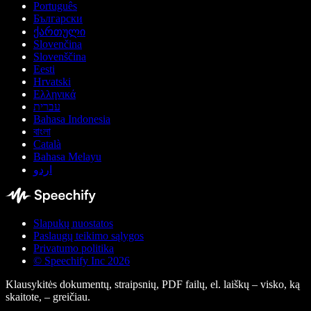
Português
Български
ქართული
Slovenčina
Slovenščina
Eesti
Hrvatski
Ελληνικά
עברית
Bahasa Indonesia
বাংলা
Català
Bahasa Melayu
اردو
Slapukų nuostatos
Paslaugų teikimo sąlygos
Privatumo politika
© Speechify Inc 2026
Klausykitės dokumentų, straipsnių, PDF failų, el. laiškų – visko, ką
skaitote, – greičiau.