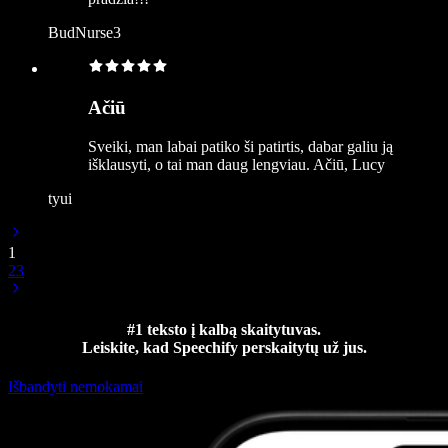
BudNurse3
Ačiū
Sveiki, man labai patiko ši patirtis, dabar galiu ją
išklausyti, o tai man daug lengviau. Ačiū, Lucy
tyui
1
2
3
#1 teksto į kalbą skaitytuvas.
Leiskite, kad Speechify perskaitytų už jus.
Išbandyti nemokamai