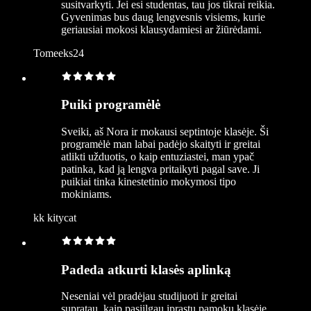
susitvarkyti. Jei esi studentas, tau jos tikrai reikia.
Gyvenimas bus daug lengvesnis visiems, kurie
geriausiai mokosi klausydamiesi ar žiūrėdami.
Tomeeks24
Puiki programėlė
Sveiki, aš Nora ir mokausi septintoje klasėje. Ši
programėlė man labai padėjo skaityti ir greitai
atlikti užduotis, o kaip entuziastei, man ypač
patinka, kad ją lengva pritaikyti pagal save. Ji
puikiai tinka kinestetinio mokymosi tipo
mokiniams.
kk kitycat
Padeda atkurti klasės aplinką
Neseniai vėl pradėjau studijuoti ir greitai
supratau, kaip pasiilgau įprastų pamokų klasėje.