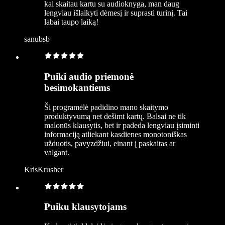
kai skaitau kartu su audioknyga, man daug
lengviau išlaikyti dėmesį ir suprasti turinį. Tai
labai taupo laiką!
sanubsb
Puiki audio priemonė
besimokantiems
Ši programėlė padidino mano skaitymo
produktyvumą net dešimt kartų. Balsai ne tik
malonūs klausytis, bet ir padeda lengviau įsiminti
informaciją atliekant kasdienes monotoniškas
užduotis, pavyzdžiui, einant į paskaitas ar
valgant.
KrisKrusher
Puiku klausytojams