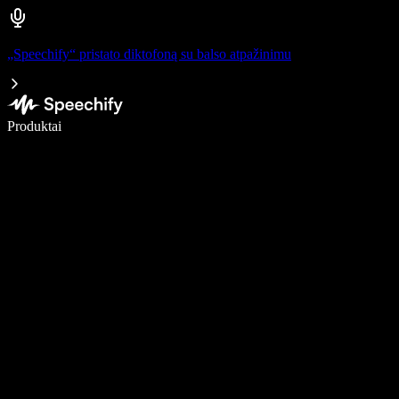
„Speechify“ pristato diktofoną su balso atpažinimu
Rašykite 5× greičiau naudodami diktavimą balsu
Produktai
Sužinokite daugiau