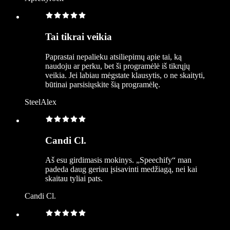
Tai tikrai veikia
Paprastai nepalieku atsiliepimų apie tai, ką
naudoju ar perku, bet ši programėlė iš tikrųjų
veikia. Jei labiau mėgstate klausytis, o ne skaityti,
būtinai parsisiųskite šią programėlę.
SteelAlex
Candi Cl.
Aš esu girdimasis mokinys. „Speechify“ man
padeda daug geriau įsisavinti medžiagą, nei kai
skaitau tyliai pats.
Candi Cl.