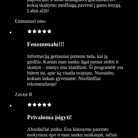
kokią skaitymo medžiagą paversti į garso knygą.
Labai ačiū!
Emmanuel nino
Fenomenalu!!!
Informaciją geriausiai įsimenu tada, kai ją
girdžiu. Kartais man sunku ilgai ramiai sėdėti ir
skaityti – mintys ima klaidžioti. Ši programėlė yra
būtent tai, apie ką visada svajojau. Nuostabu,
kokiais laikais gyvename. Nuoširdžiai
rekomenduoju!
Zavior R
Privaloma įsigyti!
Absoliučiai puiku. Esu klausymu paremto
mokymosi tipo ir man sunku susikaupti, tačiau