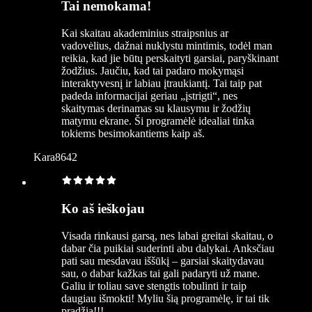
Tai nemokama!
Kai skaitau akademinius straipsnius ar
vadovėlius, dažnai nuklystu mintimis, todėl man
reikia, kad jie būtų perskaityti garsiai, paryškinant
žodžius. Jaučiu, kad tai padaro mokymąsi
interaktyvesnį ir labiau įtraukiantį. Tai taip pat
padeda informacijai geriau „įstrigti“, nes
skaitymas derinamas su klausymu ir žodžių
matymu ekrane. Ši programėlė idealiai tinka
tokiems besimokantiems kaip aš.
Kara8642
Ko aš ieškojau
Visada rinkausi garsą, nes labai greitai skaitau, o
dabar čia puikiai suderinti abu dalykai. Anksčiau
pati sau mesdavau iššūkį – garsiai skaitydavau
sau, o dabar kažkas tai gali padaryti už mane.
Galiu ir toliau save stengtis tobulinti ir taip
daugiau išmokti! Myliu šią programėlę, ir tai tik
pradžia!!!