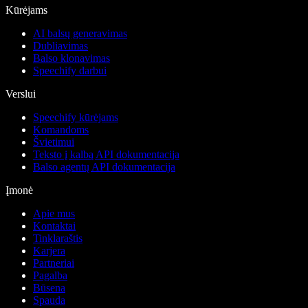
Kūrėjams
AI balsų generavimas
Dubliavimas
Balso klonavimas
Speechify darbui
Verslui
Speechify kūrėjams
Komandoms
Švietimui
Teksto į kalbą API dokumentacija
Balso agentų API dokumentacija
Įmonė
Apie mus
Kontaktai
Tinklaraštis
Karjera
Partneriai
Pagalba
Būsena
Spauda