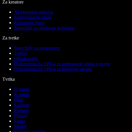
Za kreatore
AI generator glasova
Sinkronizacija glasa
Kloniranje glasa
Speechify za poslovne korisnike
Za tvrtke
Speechify za programere
Timovi
Obrazovanje
Dokumentacija API-ja za pretvaranje teksta u govor
Dokumentacija API-ja za glasovne agente
Tvrtka
O nama
Kontakt
Blog
Karijere
Partneri
Pomoć
Status
Mediji
Vizualni identitet