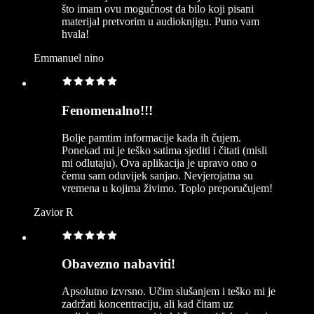
što imam ovu mogućnost da bilo koji pisani
materijal pretvorim u audioknjigu. Puno vam
hvala!
Emmanuel nino
Fenomenalno!!!
Bolje pamtim informacije kada ih čujem.
Ponekad mi je teško satima sjediti i čitati (misli
mi odlutaju). Ova aplikacija je upravo ono o
čemu sam oduvijek sanjao. Nevjerojatna su
vremena u kojima živimo. Toplo preporučujem!
Zavior R
Obavezno nabaviti!
Apsolutno izvrsno. Učim slušanjem i teško mi je
zadržati koncentraciju, ali kad čitam uz