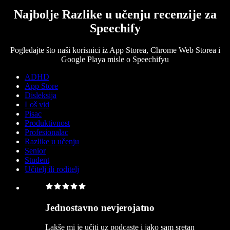
Najbolje Razlike u učenju recenzije za
Speechify
Pogledajte što naši korisnici iz App Storea, Chrome Web Storea i
Google Playa misle o Speechifyu
ADHD
App Store
Disleksija
Loš vid
Pisac
Produktivnost
Profesionalac
Razlike u učenju
Senior
Student
Učitelj ili roditelj
Jednostavno nevjerojatno
Lakše mi je učiti uz podcaste i jako sam sretan