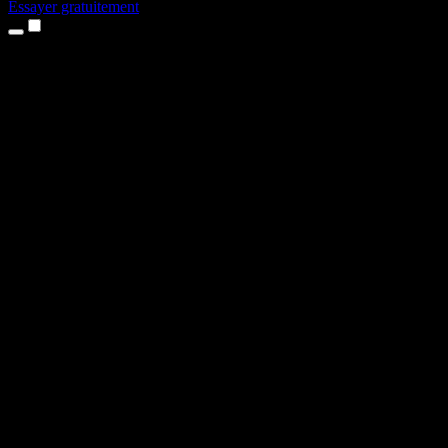
Essayer gratuitement
Produits
Synthèse vocale
Apps iPhone et iPad
App Android
Extension Chrome
Extension Edge
Application web
App Mac
App Windows
Générateur de voix IA
Voix off
Doublage
Clonage vocal