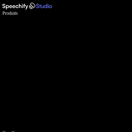
Écrivez 5× plus vite grâce à la dictée vocale
Produits
En savoir plus