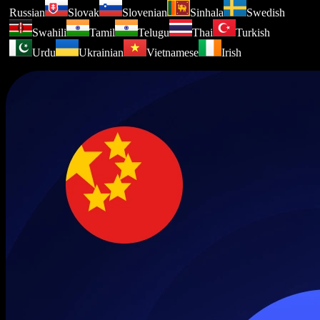
Russian
Slovak
Slovenian
Sinhala
Swedish
Swahili
Tamil
Telugu
Thai
Turkish
Urdu
Ukrainian
Vietnamese
Irish