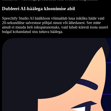
Dubleeri AI-häälega kloonimise abil
Speechify Studio AI häälkloon võimaldab luua isikliku hääle vaid
20-sekundilise salvestuse põhjal sinust või lähedasest. See mitte
ainult ei muuda heli isikupärasemaks, vaid lubab kiiresti toota suurel
hulgal kohandatud sisu tuttava häälega.