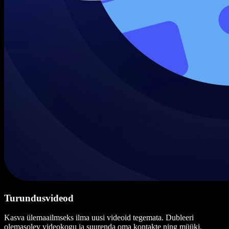
Turundusvideod
Kasva ülemaailmseks ilma uusi videoid tegemata. Dubleeri
olemasolev videokogu ja suurenda oma kontakte ning müüki.