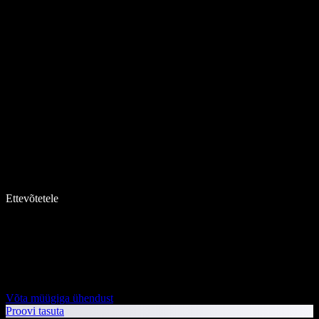
Ettevõtetele
Võta müügiga ühendust
Proovi tasuta