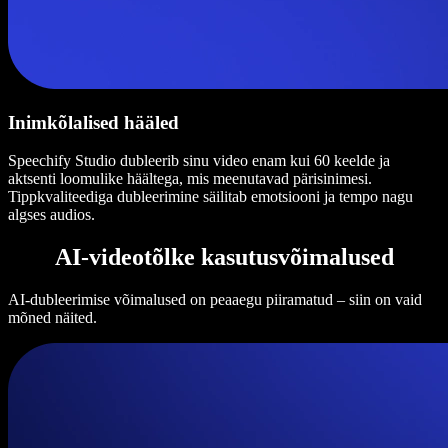
Inimkõlalised hääled
Speechify Studio dubleerib sinu video enam kui 60 keelde ja
aktsenti loomulike häältega, mis meenutavad pärisinimesi.
Tippkvaliteediga dubleerimine säilitab emotsiooni ja tempo nagu
algses audios.
AI-videotõlke kasutusvõimalused
AI-dubleerimise võimalused on peaaegu piiramatud – siin on vaid
mõned näited.