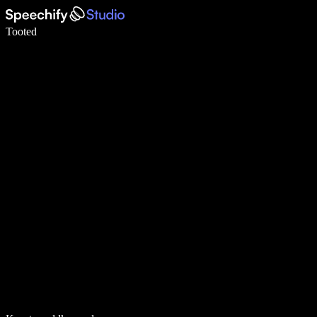
Kirjuta häälega 5× kiiremini
Tooted
Loe lähemalt