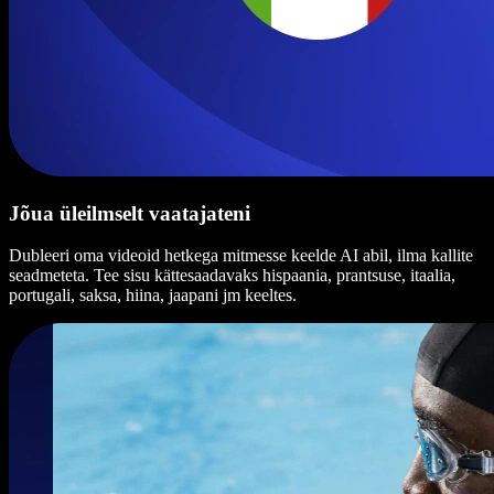
Jõua üleilmselt vaatajateni
Dubleeri oma videoid hetkega mitmesse keelde AI abil, ilma kallite
seadmeteta. Tee sisu kättesaadavaks hispaania, prantsuse, itaalia,
portugali, saksa, hiina, jaapani jm keeltes.