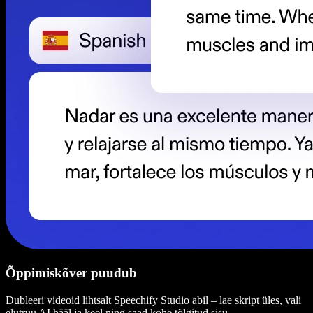
Õppimiskõver puudub
Dubleeri videoid lihtsalt Speechify Studio abil – lae skript üles, vali
elutruu AI hääl ja keel ning saad kohe tõlgitud sisu.