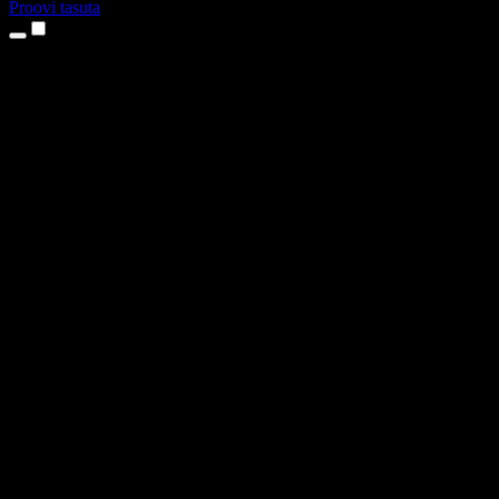
Proovi tasuta
Tooted
Tekst kõneks
iPhone’i ja iPadi rakendused
Androidi rakendus
Chrome’i laiendus
Edge’i laiendus
Veebirakendus
Maci rakendus
Windowsi rakendus
AI häältegeneraator
Pealelugemine
Dublaaž
Hääle kloonimine