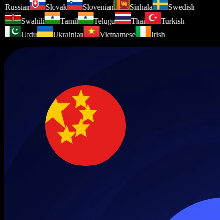
Russian
Slovak
Slovenian
Sinhala
Swedish
Swahili
Tamil
Telugu
Thai
Turkish
Urdu
Ukrainian
Vietnamese
Irish