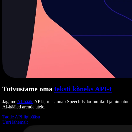
Tutvustame oma
teksti kõneks API-t
Jagame
AI-hääle
API-t, mis annab Speechify loomulikud ja hinnatud
AI-hääled arendajatele.
Taotle API ligipääsu
Uuri lähemalt