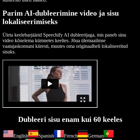
Parim AI-dubleerimine video ja sisu
lokaliseerimiseks
Ületa keelebarjäärid Speechify AI dubleerijaga, mis paneb sinu
video kõnelema kümnetes keeltes. Jõua ülemaailmse
vaatajaskonnani kiiresti, muutes oma originaalheli lokaliseeritud
sisuks.
Dubleeri sisu enam kui 60 keeles
English
Spanish
French
German