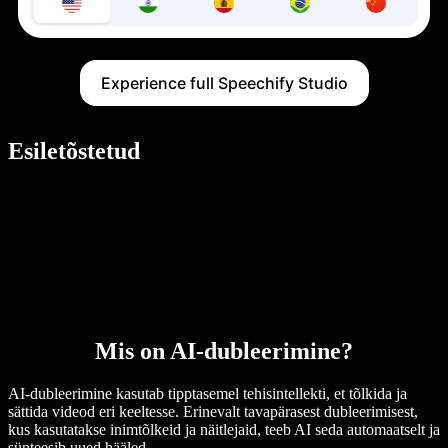
Experience full Speechify Studio
Esiletõstetud
Mis on AI-dubleerimine?
AI-dubleerimine kasutab tipptasemel tehisintellekti, et tõlkida ja
sättida videod eri keeltesse. Erinevalt tavapärasest dubleerimisest,
kus kasutatakse inimtõlkeid ja näitlejaid, teeb AI seda automaatselt ja
sünteesib uued hääled.