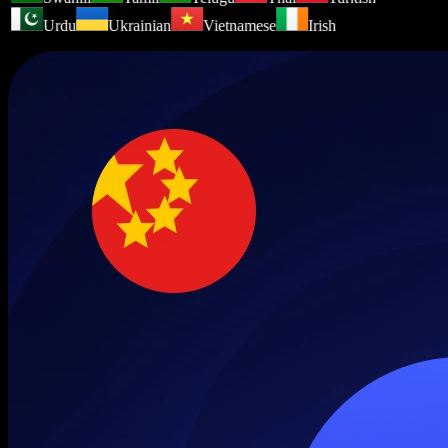
Urdu
Ukrainian
Vietnamese
Irish