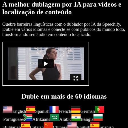
A melhor dublagem por IA para vídeos e
localização de conteúdo
Quebre barreiras linguísticas com o dublador por IA da Speechify.
Duble em vários idiomas e conecte-se com públicos do mundo todo,
transformando seu áudio em conteúdo localizado.
Duble em mais de 60 idiomas
English
Spanish
French
German
Portuguese
Afrikaans
Arabic
Bangla
Bulgarian
Catalan
Chinese
English
Spanish