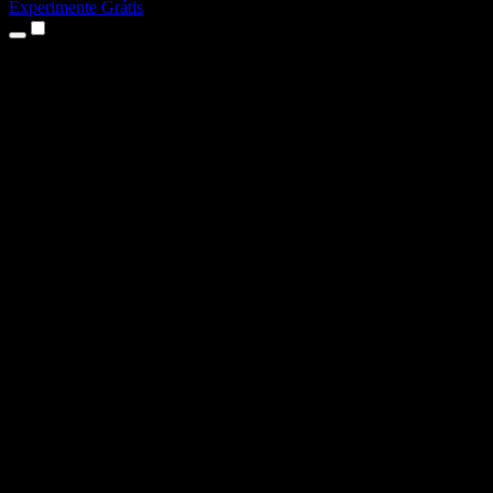
Experimente Grátis
Produtos
Texto para Fala
Apps para iPhone e iPad
App para Android
Extensão para Chrome
Extensão para Edge
App Web
App para Mac
App para Windows
Gerador de Voz com IA
Dublagem de Voz
Dublagem