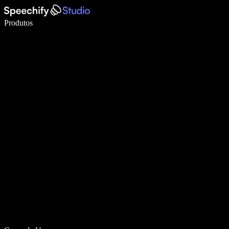
Escreva 5× mais rápido com digitação por voz
Produtos
Saiba mais