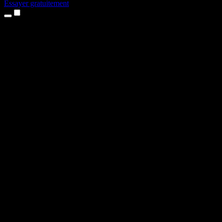
Essayer gratuitement
Produits
Synthèse vocale
Apps iPhone et iPad
App Android
Extension Chrome
Extension Edge
Application web
App Mac
App Windows
Générateur de voix IA
Voix off
Doublage
Clonage vocal