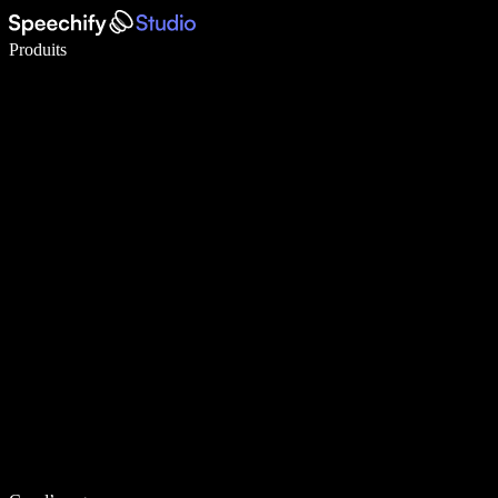
Écrivez 5× plus vite grâce à la dictée vocale
Produits
En savoir plus