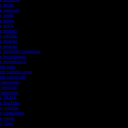
e lletres
de mascotes
 de moda
de natura
de neteja
de notícies
de paròdia
de podcast
de podcast
de preguntes i respostes
de pressupostos
de pronunciació
amb fotos
amb pantalla verda
amb veu en off
'entrevistes
d'exercicis
 d'unboxing
 de TikTok
 de YouTube
 de comèdia
de contacontes
de cotxes
de cuina