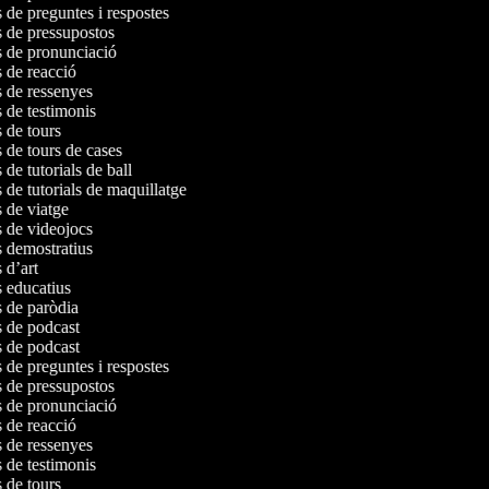
s de preguntes i respostes
os de pressupostos
os de pronunciació
s de reacció
os de ressenyes
s de testimonis
s de tours
s de tours de cases
 de tutorials de ball
s de tutorials de maquillatge
s de viatge
os de videojocs
os demostratius
s d’art
s educatius
os de paròdia
os de podcast
os de podcast
s de preguntes i respostes
os de pressupostos
os de pronunciació
s de reacció
os de ressenyes
s de testimonis
s de tours