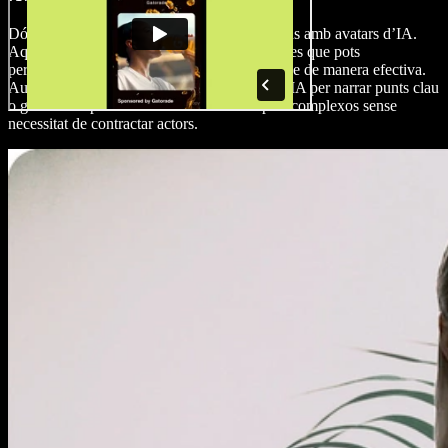
Dóna un toc personal a les teves presentacions amb avatars d’IA.
Aquesta funció et permet crear avatars realistes que pots
personalitzar perquè transmetin el teu missatge de manera efectiva.
Augmenta la implicació fent servir avatars d’IA per narrar punts clau
o guiar els espectadors a través de conceptes complexos sense
necessitat de contractar actors.