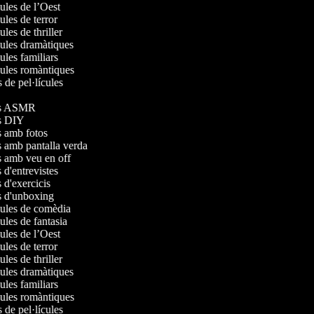
ícules de l’Oest
cules de terror
cules de thriller
ícules dramàtiques
cules familiars
ícules romàntiques
rs de pel·lícules
s
eos ASMR
eos DIY
os amb fotos
os amb pantalla verda
os amb veu en off
s d'entrevistes
s d'exercicis
os d'unboxing
ícules de comèdia
cules de fantasia
ícules de l’Oest
cules de terror
cules de thriller
ícules dramàtiques
cules familiars
ícules romàntiques
rs de pel·lícules