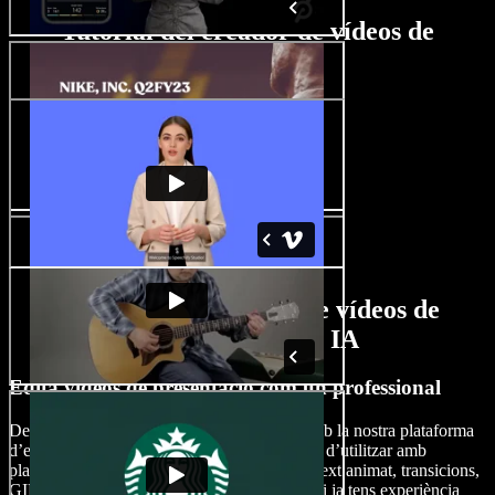
Tutorial del creador de vídeos de
presentació
Funcions del creador de vídeos de
presentació amb IA
Edita vídeos de presentació com un professional
Descobreix totes les possibilitats creatives amb la nostra plataforma
d’edició de vídeo, que ofereix un entorn fàcil d’utilitzar amb
plantilles, adhesius, tipus de lletra, subtítols, text animat, transicions,
GIFs i molt més. Tant si ets principiant com si ja tens experiència