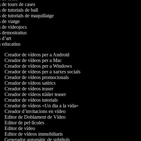
s de tours de cases
 de tutorials de ball
s de tutorials de maquillatge
s de viatge
os de videojocs
os demostratius
s d’art
s educatius
Creador de vídeos per a Android
Creador de vídeos per a Mac
Creador de vídeos per a Windows
Creador de vídeos per a xarxes socials
Creador de vídeos promocionals
Creador de vídeos satírics
Creador de vídeos teaser
Creador de vídeos tràiler teaser
Creador de vídeos tutorials
Creador de vídeos «Un dia a la vida»
Creador d’invitacions en vídeo
Editor de Doblament de Vídeo
Editor de pel·lícules
Editor de vídeo
Editor de vídeos immobiliaris
Generador automàtic de subtítols