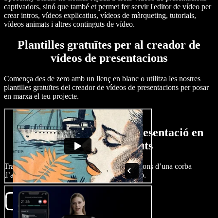
captivadors, sinó que també et permet fer servir l'editor de vídeo per
crear intros, vídeos explicatius, vídeos de màrqueting, tutorials,
vídeos animats i altres continguts de vídeo.
Plantilles gratuïtes per al creador de
vídeos de presentacions
Comença des de zero amb un llenç en blanc o utilitza les nostres
plantilles gratuïtes del creador de vídeos de presentacions per posar
en marxa el teu projecte.
Com crear un vídeo de presentació en
qüestió de minuts
Transmet el teu missatge sense les complicacions d’una corba
d’aprenentatge elevada amb Speechify Studio.