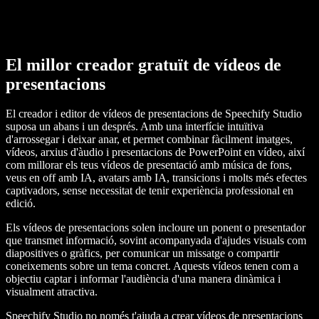
El millor creador gratuït de vídeos de
presentacions
El creador i editor de vídeos de presentacions de Speechify Studio
suposa un abans i un després. Amb una interfície intuïtiva
d'arrossegar i deixar anar, et permet combinar fàcilment imatges,
vídeos, arxius d'àudio i presentacions de PowerPoint en vídeo, així
com millorar els teus vídeos de presentació amb música de fons,
veus en off amb IA, avatars amb IA, transicions i molts més efectes
captivadors, sense necessitat de tenir experiència professional en
edició.
Els vídeos de presentacions solen incloure un ponent o presentador
que transmet informació, sovint acompanyada d'ajudes visuals com
diapositives o gràfics, per comunicar un missatge o compartir
coneixements sobre un tema concret. Aquests vídeos tenen com a
objectiu captar i informar l'audiència d'una manera dinàmica i
visualment atractiva.
Speechify Studio no només t'ajuda a crear vídeos de presentacions