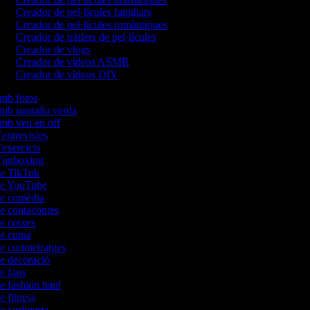
Creador de pel·lícules familiars
Creador de pel·lícules romàntiques
Creador de tràilers de pel·lícules
Creador de vlogs
Creador de vídeos ASMR
Creador de vídeos DIY
amb fotos
amb pantalla verda
amb veu en off
'entrevistes
d'exercicis
 d'unboxing
 de TikTok
 de YouTube
 de comèdia
de contacontes
de cotxes
de cuina
de curtmetratges
de decoració
de fans
de fashion haul
e fitness
e jardineria