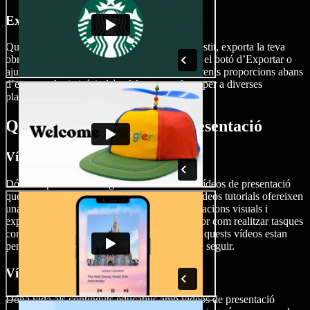
Exporta el teu vídeo
Quan tinguis el teu vídeo de presentació enllestit, exporta la teva
obra mestra fàcilment. Només cal que premis el botó d’Exportar o
ajustis la mida del teu collage de vídeo a diferents proporcions abans
d’exportar-lo, i així tindràs el format perfecte per a diverses
plataformes d’e-learning o xarxes socials.
Quan utilitzar vídeos de presentació
Vídeos tutorials
Dóna un plus als continguts de tutorial amb vídeos de presentació
que simplifiquin conceptes complexos. Els vídeos tutorials ofereixen
una guia pas a pas, sovint mitjançant demostracions visuals i
explicacions clares, per ensenyar a l'espectador com realitzar tasques
concretes o dominar habilitats específiques. Aquests vídeos estan
pensats per ser instructius, concisos i fàcils de seguir.
Vídeos d’e-learning
Dóna vida als continguts educatius amb vídeos de presentació