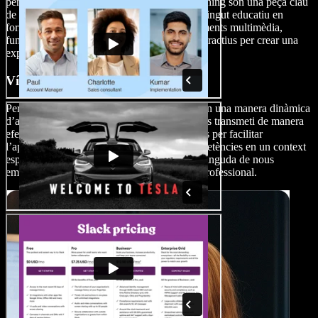
pensats per a l’e-learning. Els vídeos d’e-learning són una peça clau
de l’educació en línia, ja que transmeten contingut educatiu en
format digital. Aquests vídeos combinen elements multimèdia,
funcionalitats interactives i recursos visuals atractius per crear una
experiència d’aprenentatge immersiva.
Vídeos educatius
Per als empleats, els vídeos de presentació són una manera dinàmica
d’assegurar que la informació d'onboarding es transmeti de manera
efectiva. Els vídeos de formació estan pensats per facilitar
l’aprenentatge i el desenvolupament de competències en un context
específic, ja sigui formació corporativa, benvinguda de nous
empleats o programes de desenvolupament professional.