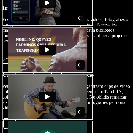
Importa el teu vídeo
Fes clic a Imatges/Vídeos per importar els teus vídeos, fotografies o
enregistraments de la càmera web o de la pantalla. Necessites
material d'arxiu? Cap problema. Explora la nostra biblioteca
multimèdia, plena de contingut que pots utilitzar tant per a projectes
personals com comercials.
Construeix el teu vídeo de presentació
Personalitza els teus vídeos de presentació organitzant clips de vídeo
i afegint efectes, transicions, àudio, imatges, veus en off amb IA,
colors de marca, vídeos de fons o animacions. No oblidis remarcar
els punts clau amb la funció de zoom i inclou infografies per donar
vida al teu vídeo.