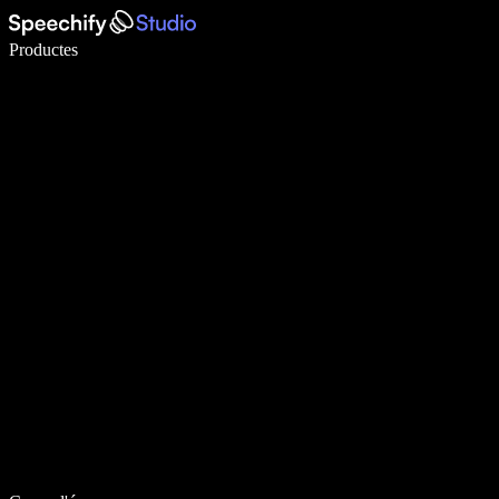
Escriu 5× més ràpid amb la veu
Productes
Més informació