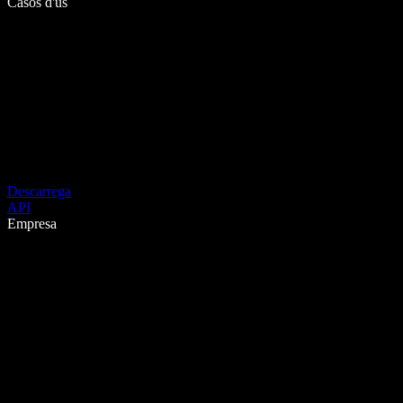
Casos d'ús
Descarrega
API
Empresa