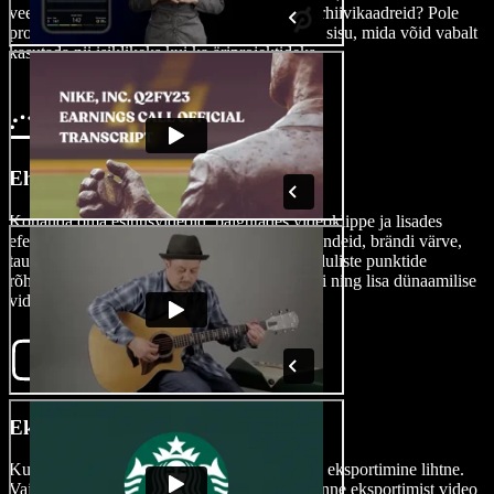
veebikaamera ja ekraani salvestused. Vajad arhiivikaadreid? Pole
probleemi. Sirvi meie meediakogu, kust leiad sisu, mida võid vabalt
kasutada nii isiklikeks kui ka äriprojektideks.
Ehita oma esitluse video
Kohanda oma esitlusvideoid, paigutades videoklippe ja lisades
efekte, üleminekuid, heli, pilte, AI hääleülekandeid, brändi värve,
taustavideoid või animatsioone. Ära unusta oluliste punktide
rõhutamiseks kasutada suumimise funktsiooni ning lisa dünaamilise
video loomiseks infograafikat.
Ekspordi oma video
Kui sinu esitlusvideo on viimistletud, on selle eksportimine lihtne.
Vajuta lihtsalt Ekspordi nuppu või kohanda enne eksportimist video