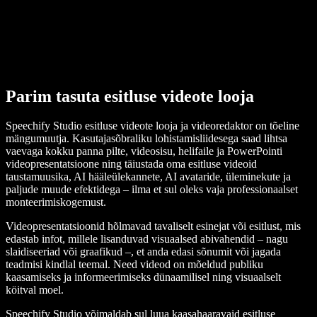
Parim tasuta esitluse videote looja
Speechify Studio esitluse videote looja ja videoredaktor on tõeline
mängumuutja. Kasutajasõbraliku lohistamisliidesega saad lihtsa
vaevaga kokku panna pilte, videosisu, helifaile ja PowerPointi
videopresentatsioone ning täiustada oma esitluse videoid
taustamuusika, AI hääleülekannete, AI avataride, üleminekute ja
paljude muude efektidega – ilma et sul oleks vaja professionaalset
monteerimiskogemust.
Videopresentatsioonid hõlmavad tavaliselt esinejat või esitlust, mis
edastab infot, millele lisanduvad visuaalsed abivahendid – nagu
slaidiseeriad või graafikud –, et anda edasi sõnumit või jagada
teadmisi kindlal teemal. Need videod on mõeldud publiku
kaasamiseks ja informeerimiseks dünaamilisel ning visuaalselt
köitval moel.
Speechify Studio võimaldab sul luua kaasahaaravaid esitluse