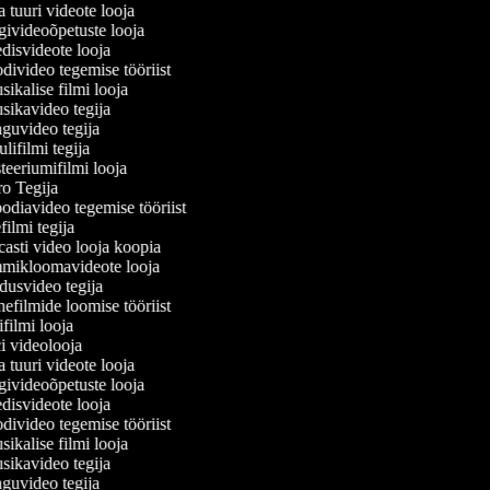
tuuri videote looja
ivideoõpetuste looja
isvideote looja
ivideo tegemise tööriist
kalise filmi looja
ikavideo tegija
uvideo tegija
ifilmi tegija
eeriumifilmi looja
o Tegija
odiavideo tegemise tööriist
ilmi tegija
asti video looja koopia
ikloomavideote looja
usvideo tegija
efilmide loomise tööriist
ilmi looja
 videolooja
tuuri videote looja
ivideoõpetuste looja
isvideote looja
ivideo tegemise tööriist
kalise filmi looja
ikavideo tegija
uvideo tegija