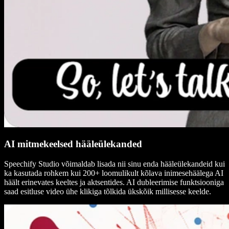
AI mitmekeelsed hääleülekanded
Speechify Studio võimaldab lisada nii sinu enda hääleülekandeid kui
ka kasutada rohkem kui 200+ loomulikult kõlava inimesehäälega AI
häält erinevates keeltes ja aktsentides. AI dubleerimise funktsiooniga
saad esitluse video ühe klikiga tõlkida ükskõik millisesse keelde.