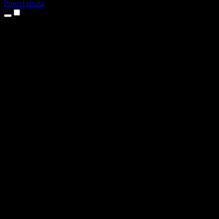
Proovi tasuta
Tooted
Tekst kõneks
iPhone’i ja iPadi rakendused
Androidi rakendus
Chrome’i laiendus
Edge’i laiendus
Veebirakendus
Maci rakendus
Windowsi rakendus
AI häältegeneraator
Pealelugemine
Dublaaž
Hääle kloonimine