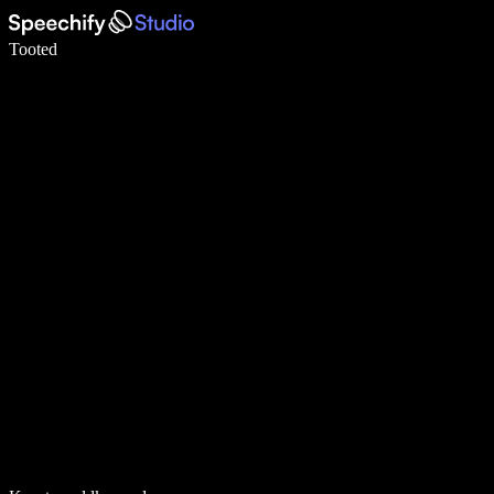
Kirjuta häälega 5× kiiremini
Tooted
Loe lähemalt