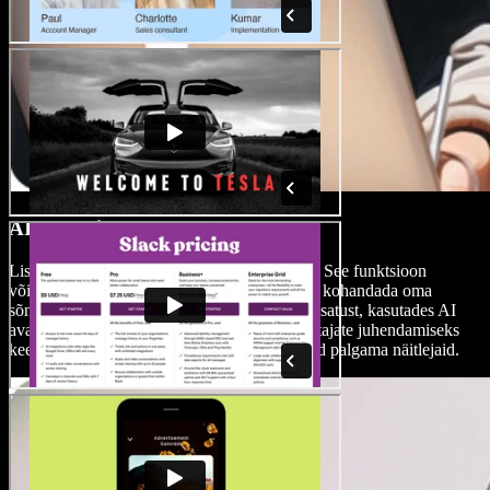
AI avatarid
Lisa oma esitlustele isikupära AI avataridega. See funktsioon
võimaldab luua elutruusid avatare, mida saad kohandada oma
sõnumi tõhusaks edastamiseks. Suurenda kaasatust, kasutades AI
avatari võtmekohtade esiletõstmiseks või vaatajate juhendamiseks
keerukate teemade mõistmisel, ilma et peaksid palgama näitlejaid.