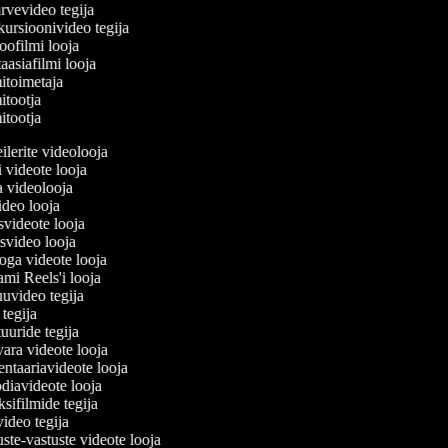
rvevideo tegija
ursioonivideo tegija
ofilmi looja
asiafilmi looja
itoimetaja
tootja
tootja
reilerite videolooja
si videote looja
ja videolooja
video looja
usvideote looja
usvideo looja
äoga videote looja
rami Reels'i looja
juuvideo tegija
e tegija
tuuride tegija
vara videote looja
ntaariavideote looja
diavideote looja
ksifilmide tegija
video tegija
uste-vastuste videote looja