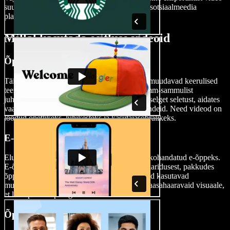
suurus nii, et see sobiks erinevate e-õppe või sotsiaalmeedia
platvormidega.
Millal kasutada esitluse videoid
Õppevideod
Täienda õppevideoid esitluse videotega, mis muudavad keerulised
teemad lihtsamaks. Õppevideod pakuvad samm-sammulist
juhendamist, kasutades visuaalseid näiteid ja selget seletust, aidates
vaatajatel õppida spetsiifilisi oskusi või ülesandeid. Need videod on
loodud õpetlikeks, lühikesteks ja kasutajasõbralikeks.
E-õppe videod
Elusta haridussisu esitluse videotega, mis on kohandatud e-õppeks.
E-õppe videod on oluline osa veebipõhisest haridusest, pakkudes
õppematerjale digitaalses vormis. Need videod kasutavad
multimeedia elemente, interaktiivseid osi ja kaasahaaravaid visuaale,
et luua põnev õpikogemus.
Õppevideod töötajatele