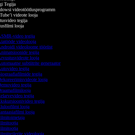
i Tegija
owsi videotöötlusprogramm
ube’i videote looja
usvideo tegija
sfilmi looja
SMR-video tegija
iatööde videolooja
ndroidi videoloome tööriist
nimatsioonide tegija
rvustusvideote looja
utomaatne subtiitrite generaator
utovideo tegija
iograafiafilmide tegija
ekoreerimisvideote looja
emovideo tegija
raamafilmilooja
elarvevideo tegija
kskursioonivideo tegija
luloofilmi looja
antaasiafilmi looja
ilmitoimetaja
ilmitootja
ilmitootja
ilmitreilerite videolooja