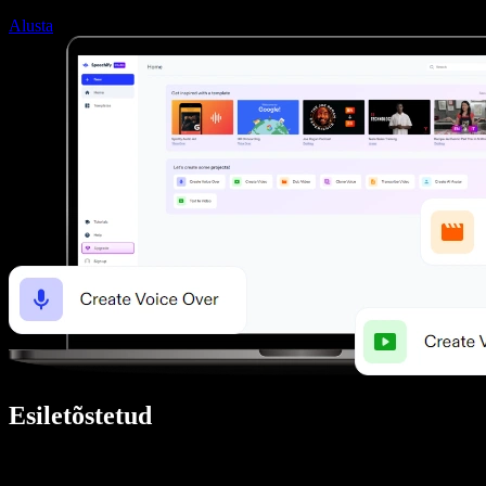
Alusta
Esiletõstetud