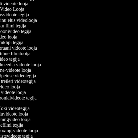
ti videote looja
 Video Looja
usvideote tegija
minu elus videolooja
ku filmi tegija
ioonivideo tegija
ideo looja
mklipi tegija
kraani videote looja
iline filmitootja
ivideo tegija
almeedia videote looja
ime-videote looja
uõpetuse videotegija
i treileri videotegija
rvideo looja
e videote looja
oonialvideote tegija
oki videotegija
uvideote looja
ningvideo looja
filmi tegija
xing-videote looja
stevideote tegija