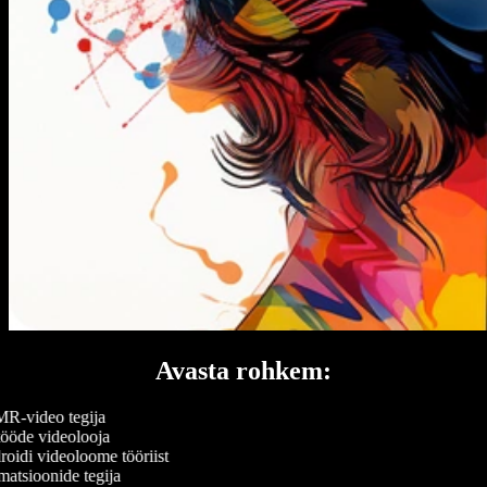
Avasta rohkem:
-video tegija
ööde videolooja
oidi videoloome tööriist
atsioonide tegija