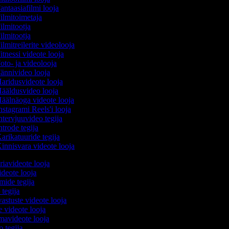
antaasiafilmi looja
ilmitoimetaja
ilmitootja
ilmitootja
ilmitreilerite videolooja
itnessi videote looja
oto- ja videolooja
ännivideo looja
aridusvideote looja
ääldusvideo looja
äälnäoga videote looja
nstagrami Reels'i looja
ntervjuuvideo tegija
ntrode tegija
arikatuuride tegija
innisvara videote looja
iavideote looja
deote looja
lmide tegija
 tegija
vastuste videote looja
e videote looja
mavideote looja
o tegija