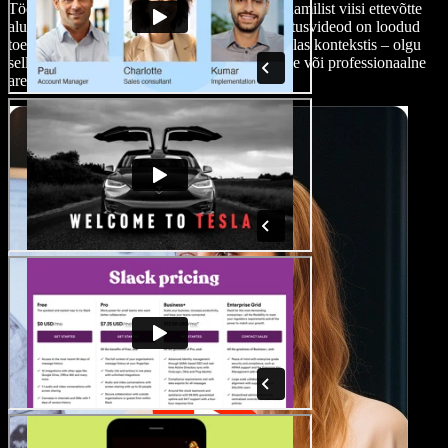
Töötajate jaoks pakuvad esitluse videod dünaamilist viisi ettevõtte
alusteadmiste tõhusaks tutvustamiseks. Koolitusvideod on loodud
toetama õppimist ja oskuste omandamist kindlas kontekstis – olgu
selleks ettevõttekoolitus, töötajate sisseelamine või professionaalne
areng.