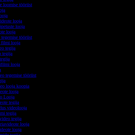
e loomise tööriist
ooja
looja
videote looja
õpetuste looja
ote looja
 tegemise tööriist
 filmi looja
eo tegija
 tegija
 tegija
ifilmi looja
ja
eo tegemise tööriist
egija
deo looja koopia
deote looja
eo Looja
eote tegija
elus videolooja
lmi tegija
video tegija
iavideote looja
deote looja
lmide tegija