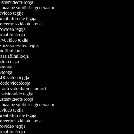
stusvideote looja
maatne subtiitrite generaator
video tegija
aafiafilmide tegija
reerimisvideote looja
video tegija
mafilmilooja
rvevideo tegija
ursioonivideo tegija
ofilmi looja
asiafilmi looja
itoimetaja
tootja
tootja
-video tegija
ööde videolooja
oidi videoloome tööriist
atsioonide tegija
stusvideote looja
maatne subtiitrite generaator
video tegija
aafiafilmide tegija
reerimisvideote looja
video tegija
mafilmilooja