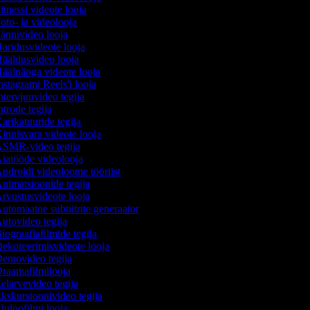
itnessi videote looja
oto- ja videolooja
ännivideo looja
aridusvideote looja
ääldusvideo looja
äälnäoga videote looja
nstagrami Reels'i looja
ntervjuuvideo tegija
ntrode tegija
arikatuuride tegija
innisvara videote looja
SMR-video tegija
iatööde videolooja
ndroidi videoloome tööriist
nimatsioonide tegija
rvustusvideote looja
utomaatne subtiitrite generaator
utovideo tegija
iograafiafilmide tegija
ekoreerimisvideote looja
emovideo tegija
raamafilmilooja
elarvevideo tegija
kskursioonivideo tegija
luloofilmi looja