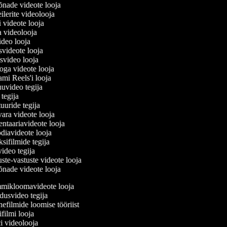
sõnade videote looja
reilerite videolooja
si videote looja
ja videolooja
video looja
usvideote looja
usvideo looja
äoga videote looja
rami Reels'i looja
juuvideo tegija
e tegija
tuuride tegija
vara videote looja
ntaariavideote looja
diavideote looja
ksifilmide tegija
video tegija
uste-vastuste videote looja
sõnade videote looja
ikloomavideote looja
usvideo tegija
efilmide loomise tööriist
ilmi looja
 videolooja