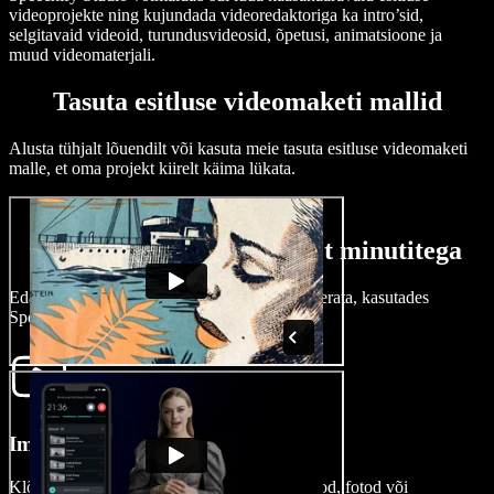
videoprojekte ning kujundada videoredaktoriga ka intro’sid,
selgitavaid videoid, turundusvideosid, õpetusi, animatsioone ja
muud videomaterjali.
Tasuta esitluse videomaketi mallid
Alusta tühjalt lõuendilt või kasuta meie tasuta esitluse videomaketi
malle, et oma projekt kiirelt käima lükata.
Kuidas teha esitluse videot minutitega
Edasta oma sõnum ilma keeruka õppimiskõverata, kasutades
Speechify Studiot.
Impordi oma video
Klõpsa Pildid/Videod, et importida oma videod, fotod või