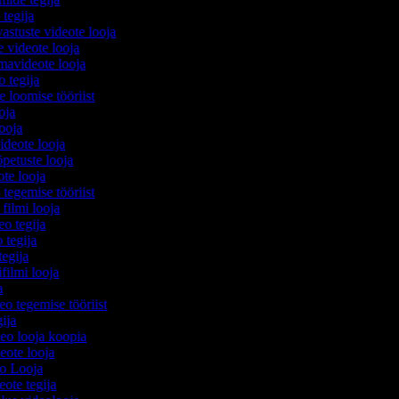
 tegija
vastuste videote looja
e videote looja
mavideote looja
o tegija
e loomise tööriist
ooja
looja
videote looja
õpetuste looja
ote looja
 tegemise tööriist
 filmi looja
eo tegija
 tegija
 tegija
ifilmi looja
ja
eo tegemise tööriist
egija
deo looja koopia
deote looja
eo Looja
eote tegija