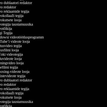
o dublaatori redaktor
o redaktor
o reklaamide tegija
kollaaži tegija
okutsete looja
otegija taustamuusika
otõlkija
i Tegija
owsi videotöötlusprogramm
ube’i videote looja
usvideo tegija
sfilmi looja
oki videotegija
uvideote looja
ningvideo looja
filmi tegija
xing-videote looja
stevideote tegija
o dublaatori redaktor
o redaktor
o reklaamide tegija
kollaaži tegija
okutsete looja
otegija taustamuusika
otõlkija