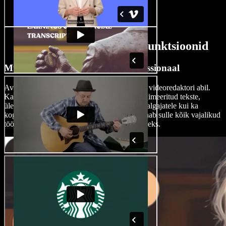
AI esitluse videote looja funktsioonid
Muuda esitluse videoid nagu professionaal
Avasta loomingulised võimalused meie lihtsa videoredaktori abil.
Kasuta malle, kleebiseid, fonte, subtiitreid, animeeritud tekste,
üleminekuid, GIF-e ja palju muud. Sobib nii algajatele kui ka
kogenud sisuloojatele – Speechify Studio annab sulle kõik vajalikud
tööriistad silmapaistvate esitlusvideote loomiseks.