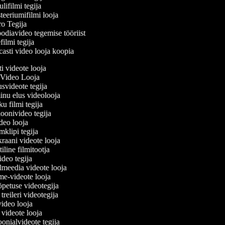
ifilmi tegija
eeriumifilmi looja
o Tegija
odiavideo tegemise tööriist
ilmi tegija
asti video looja koopia
ti videote looja
 Video Looja
usvideote tegija
minu elus videolooja
ku filmi tegija
ioonivideo tegija
ideo looja
mklipi tegija
kraani videote looja
iline filmitootja
ivideo tegija
almeedia videote looja
ime-videote looja
uõpetuse videotegija
i treileri videotegija
rvideo looja
e videote looja
oonialvideote tegija