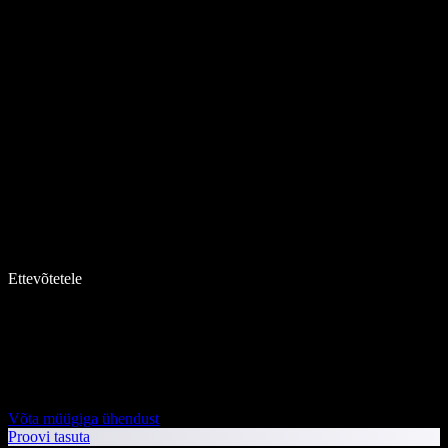
Ettevõtetele
Võta müügiga ühendust
Proovi tasuta