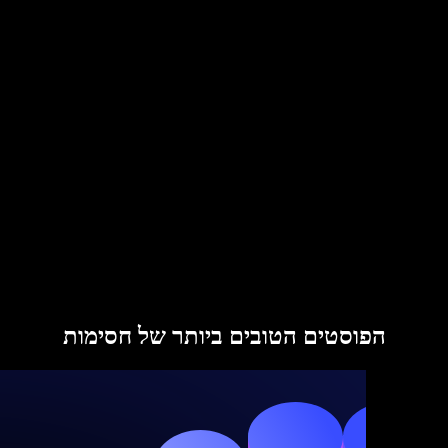
הפוסטים הטובים ביותר של חסימות