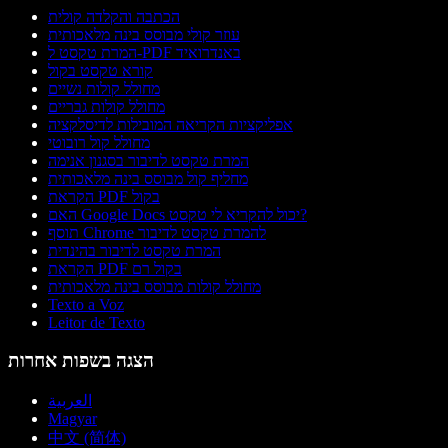
הכתבה והקלדה קולית
עוזר קולי מבוסס בינה מלאכותית
המרת טקסט ל-PDF באנדרואיד
קורא טקסט בקול
מחולל קולות נשיים
מחולל קולות גבריים
אפליקציות הקריאה המובילות לדיסלקציה
מחולל קול רובוטי
המרת טקסט לדיבור בסגנון אנימה
מחליף קול מבוסס בינה מלאכותית
הקראת PDF בקול
האם Google Docs יכול להקריא לי טקסט?
תוסף Chrome להמרת טקסט לדיבור
המרת טקסט לדיבור בהינדית
הקראת PDF בקול רם
מחולל קולות מבוסס בינה מלאכותית
Texto a Voz
Leitor de Texto
הצגה בשפות אחרות
العربية
Magyar
中文 (简体)