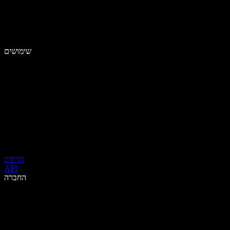
שימושים
הורדה
API
החברה