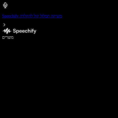
Speechify משיקה תמלול קול להקלדה
לכתוב פי 5 מהר יותר עם הכתבה קולית
מוצרים
למידע נוסף