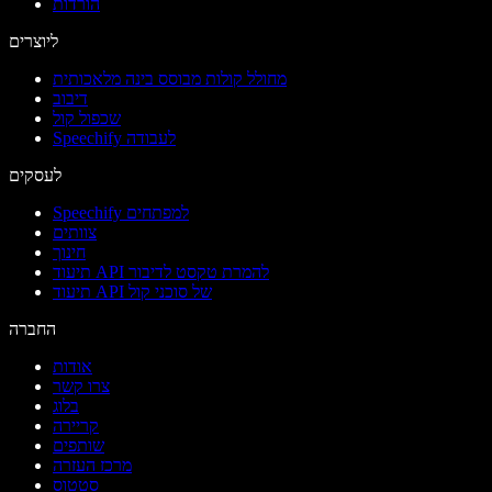
הורדות
ליוצרים
מחולל קולות מבוסס בינה מלאכותית
דיבוב
שכפול קול
Speechify לעבודה
לעסקים
Speechify למפתחים
צוותים
חינוך
תיעוד API להמרת טקסט לדיבור
תיעוד API של סוכני קול
החברה
אודות
צרו קשר
בלוג
קריירה
שותפים
מרכז העזרה
סטטוס