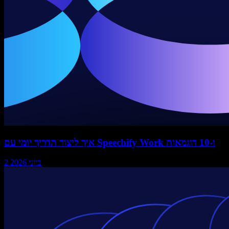
איך ליצור תדריך יומי עם Speechify Work ו-10 דוגמאות
2 ביוני 2026