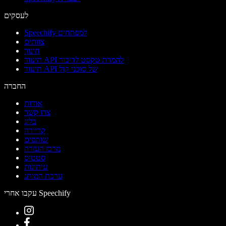
לעסקים
Speechify למפתחים
צוותים
חינוך
תיעוד API להמרת טקסט לדיבור
תיעוד API של סוכני קול
החברה
אודות
צרו קשר
בלוג
קריירה
שותפים
מרכז העזרה
סטטוס
עיתונות
ערכת המותג
עקבו אחרי Speechify