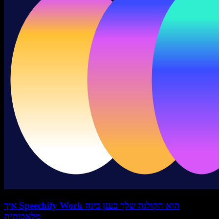
איך Speechify Work הוא הקולגה שלך בענן בינה
מלאכותית