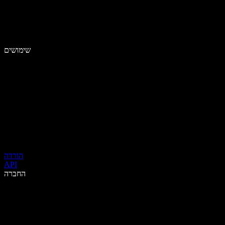
שימושים
הורדה
API
החברה