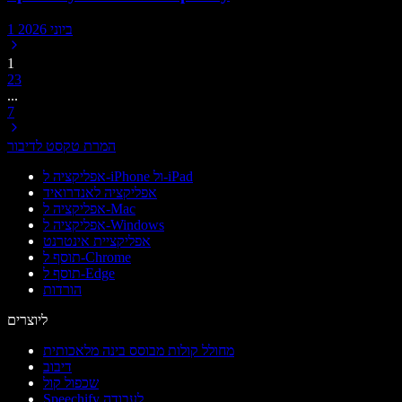
1 ביוני 2026
1
2
3
...
7
המרת טקסט לדיבור
אפליקציה ל-iPhone ול-iPad
אפליקציה לאנדרואיד
אפליקציה ל-Mac
אפליקציה ל-Windows
אפליקציית אינטרנט
תוסף ל-Chrome
תוסף ל-Edge
הורדות
ליוצרים
מחולל קולות מבוסס בינה מלאכותית
דיבוב
שכפול קול
Speechify לעבודה