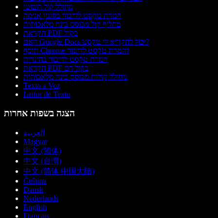
מחולל קול רובוטי
המרת טקסט לדיבור בסגנון אנימה
מחליף קול מבוסס בינה מלאכותית
הקראת PDF בקול
האם Google Docs יכול להקריא לי טקסט?
תוסף Chrome להמרת טקסט לדיבור
המרת טקסט לדיבור בהינדית
הקראת PDF בקול רם
מחולל קולות מבוסס בינה מלאכותית
Texto a Voz
Leitor de Texto
הצגה בשפות אחרות
العربية
Magyar
中文 (简体)
中文 (台灣)
中文 (简体 中国大陆)
Čeština
Dansk
Nederlands
English
Français