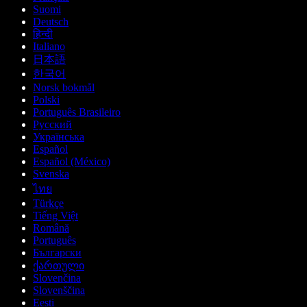
Suomi
Deutsch
हिन्दी
Italiano
日本語
한국어
Norsk bokmål
Polski
Português Brasileiro
Русский
Українська
Español
Español (México)
Svenska
ไทย
Türkçe
Tiếng Việt
Română
Português
Български
ქართული
Slovenčina
Slovenščina
Eesti