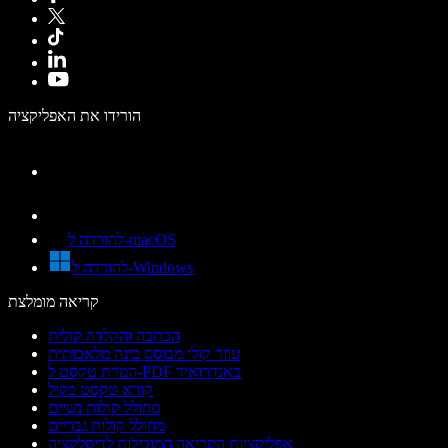
הורידו את האפליקציה
להורדה ל-macOS
להורדה ל-Windows
קריאה מומלצת
הכתבה והקלדה קולית
עוזר קולי מבוסס בינה מלאכותית
המרת טקסט ל-PDF באנדרואיד
קורא טקסט בקול
מחולל קולות נשיים
מחולל קולות גבריים
אפליקציות הקריאה המובילות לדיסלקציה