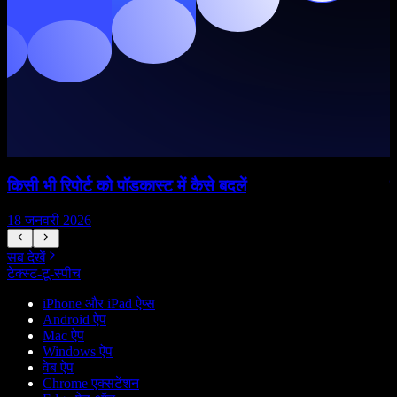
किसी भी रिपोर्ट को पॉडकास्ट में कैसे बदलें
क
18 जनवरी 2026
1
सब देखें
टेक्स्ट-टू-स्पीच
iPhone और iPad ऐप्स
Android ऐप
Mac ऐप
Windows ऐप
वेब ऐप
Chrome एक्सटेंशन