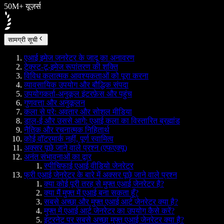
50M+ यूज़र्स
सामग्री सूची
एआई इमेज जनरेटर के जादू का अनावरण
टेक्स्ट-टू-इमेज रूपांतरण की शक्ति
विविध कलात्मक आवश्यकताओं को पूरा करना
व्यावसायिक उपयोग और बौद्धिक संपदा
उपयोगकर्ता-अनुकूल इंटरफ़ेस और पहुंच
गुणवत्ता और अनुकूलन
कला से परे: अवतार और सोशल मीडिया
डाल-ई और उससे आगे: एआई कला का विस्तारित ब्रह्मांड
नैतिक और रचनात्मक निहितार्थ
कोई वॉटरमार्क नहीं, पूर्ण स्वामित्व
अक्सर पूछे जाने वाले प्रश्न (एफएक्यू)
अनंत संभावनाओं का द्वार
स्पीचिफाई एआई वीडियो जेनरेटर
फ्री एआई जेनरेटर के बारे में अक्सर पूछे जाने वाले प्रश्न
क्या कोई पूरी तरह से मुफ्त एआई जेनरेटर है?
क्या मैं मुफ्त में एआई बना सकता हूँ?
सबसे अच्छा और मुफ्त एआई आर्ट जेनरेटर क्या है?
मुफ्त में एआई आर्ट जेनरेटर का उपयोग कैसे करें?
इंटरनेट पर सबसे अच्छा मुफ्त एआई जेनरेटर क्या है?