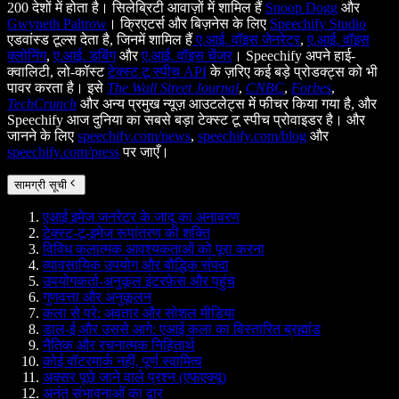
200 देशों में होता है। सिलेब्रिटी आवाज़ों में शामिल हैं
Snoop Dogg
और
Gwyneth Paltrow
। क्रिएटर्स और बिज़नेस के लिए
Speechify Studio
एडवांस्ड टूल्स देता है, जिनमें शामिल हैं
ए.आई. वॉइस जेनरेटर
,
ए.आई. वॉइस
क्लोनिंग
,
ए.आई. डबिंग
और
ए.आई. वॉइस चेंजर
। Speechify अपने हाई-
क्वालिटी, लो-कॉस्ट
टेक्स्ट टू स्पीच API
के ज़रिए कई बड़े प्रोडक्ट्स को भी
पावर करता है। इसे
The Wall Street Journal
,
CNBC
,
Forbes
,
TechCrunch
और अन्य प्रमुख न्यूज़ आउटलेट्स में फीचर किया गया है, और
Speechify आज दुनिया का सबसे बड़ा टेक्स्ट टू स्पीच प्रोवाइडर है। और
जानने के लिए
speechify.com/news
,
speechify.com/blog
और
speechify.com/press
पर जाएँ।
सामग्री सूची
एआई इमेज जनरेटर के जादू का अनावरण
टेक्स्ट-टू-इमेज रूपांतरण की शक्ति
विविध कलात्मक आवश्यकताओं को पूरा करना
व्यावसायिक उपयोग और बौद्धिक संपदा
उपयोगकर्ता-अनुकूल इंटरफ़ेस और पहुंच
गुणवत्ता और अनुकूलन
कला से परे: अवतार और सोशल मीडिया
डाल-ई और उससे आगे: एआई कला का विस्तारित ब्रह्मांड
नैतिक और रचनात्मक निहितार्थ
कोई वॉटरमार्क नहीं, पूर्ण स्वामित्व
अक्सर पूछे जाने वाले प्रश्न (एफएक्यू)
अनंत संभावनाओं का द्वार