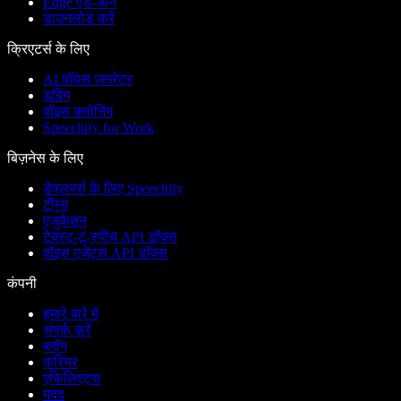
Edge ऐड-ऑन
डाउनलोड करें
क्रिएटर्स के लिए
AI वॉयस जनरेटर
डबिंग
वॉइस क्लोनिंग
Speechify for Work
बिज़नेस के लिए
डेवलपर्स के लिए Speechify
टीम्स
एजुकेशन
टेक्स्ट-टू-स्पीच API डॉक्स
वॉइस एजेंट्स API डॉक्स
कंपनी
हमारे बारे में
संपर्क करें
ब्लॉग
करियर
एफिलिएट्स
मदद