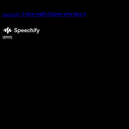
Speechify ने वॉयस टाइपिंग डिक्टेशन लॉन्च किया है
वॉइस टाइपिंग के साथ 5× तेज़ी से लिखें
उत्पाद
और जानें