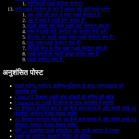
स्पीचिफाई एआई वीडियो जेनरेटर
फ्री एआई जेनरेटर के बारे में अक्सर पूछे जाने वाले प्रश्न
क्या कोई पूरी तरह से मुफ्त एआई जेनरेटर है?
क्या मैं मुफ्त में एआई बना सकता हूँ?
सबसे अच्छा और मुफ्त एआई आर्ट जेनरेटर क्या है?
मुफ्त में एआई आर्ट जेनरेटर का उपयोग कैसे करें?
इंटरनेट पर सबसे अच्छा मुफ्त एआई जेनरेटर क्या है?
कुछ मुफ्त एआई जेनरेटर क्या हैं?
वीडियो गेम्स के लिए मुफ्त एआई जेनरेटर क्या है?
एआई बनाने का सबसे अच्छा तरीका क्या है?
एआई जेनरेटर क्या है?
अनुशंसित पोस्ट
एआई प्रॉम्प्ट जनरेटर: कृत्रिम बुद्धिमत्ता के साथ रचनात्मकता को
अनलॉक करें
ChatGPT विकल्प: एआई भाषा मॉडलों की दुनिया की खोज
Character.AI: एआई चैटबॉट्स के साथ बातचीत में क्रांति
AI कैरेक्टर जनरेटर क्या है, यह कैसे काम करता है, और सबसे अच्छे AI
कैरेक्टर जनरेटर में क्या देखना चाहिए
AI कैरेक्टर जनरेटर क्या है, यह कैसे काम करता है, और सबसे अच्छे AI
कैरेक्टर जनरेटर में क्या देखना चाहिए
शीर्ष 25 सर्वश्रेष्ठ एआई सॉफ़्टवेयर और उनके व्यापार में प्रभाव
एआई वर्ड जनरेटर: सामग्री निर्माण का भविष्य