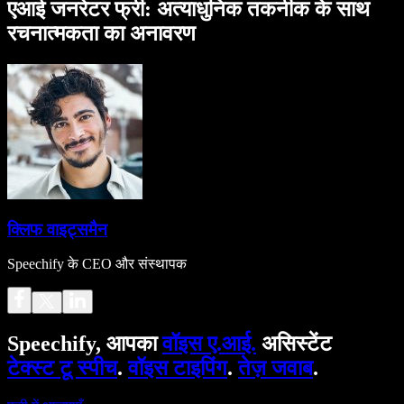
एआई जनरेटर फ्री: अत्याधुनिक तकनीक के साथ
रचनात्मकता का अनावरण
क्लिफ वाइट्समैन
Speechify के CEO और संस्थापक
Speechify, आपका
वॉइस ए.आई.
असिस्टेंट
टेक्स्ट टू स्पीच
.
वॉइस टाइपिंग
.
तेज़ जवाब
.