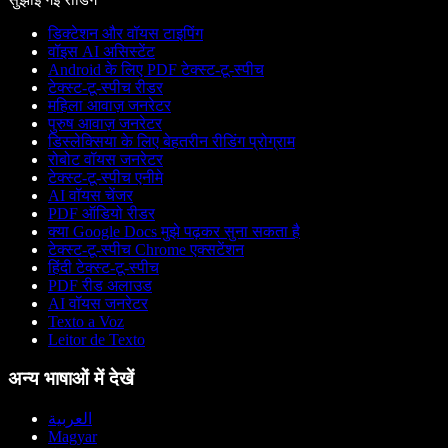
डिक्टेशन और वॉयस टाइपिंग
वॉइस AI असिस्टेंट
Android के लिए PDF टेक्स्ट-टू-स्पीच
टेक्स्ट-टू-स्पीच रीडर
महिला आवाज़ जनरेटर
पुरुष आवाज़ जनरेटर
डिस्लेक्सिया के लिए बेहतरीन रीडिंग प्रोग्राम
रोबोट वॉयस जनरेटर
टेक्स्ट-टू-स्पीच एनीमे
AI वॉयस चेंजर
PDF ऑडियो रीडर
क्या Google Docs मुझे पढ़कर सुना सकता है
टेक्स्ट-टू-स्पीच Chrome एक्सटेंशन
हिंदी टेक्स्ट-टू-स्पीच
PDF रीड अलाउड
AI वॉयस जनरेटर
Texto a Voz
Leitor de Texto
अन्य भाषाओं में देखें
العربية
Magyar