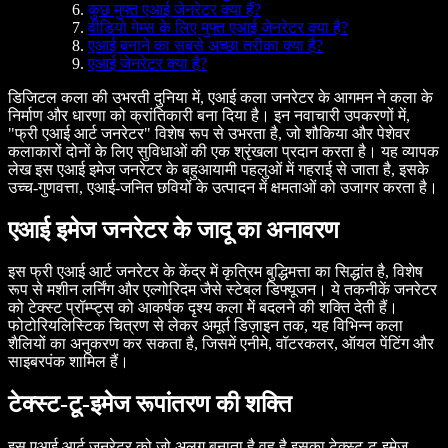
कुछ मुफ्त एआई जेनरेटर क्या हैं?
वीडियो गेम्स के लिए मुफ्त एआई जेनरेटर क्या है?
एआई बनाने का सबसे अच्छा तरीका क्या है?
एआई जेनरेटर क्या है?
डिजिटल कला की उभरती दुनिया में, एआई कला जनरेटर के आगमन ने कला के
निर्माण और धारणा को क्रांतिकारी बना दिया है। इन नवाचारी उपकरणों में,
"फ्री एआई आर्ट जनरेटर" विशेष रूप से उभरता है, जो शौकिया और पेशेवर
कलाकारों दोनों के लिए सुविधाओं की एक श्रृंखला प्रदान करता है। यह व्यापक
लेख इस एआई इमेज जनरेटर के बहुआयामी पहलुओं में गहराई से जाता है, इसके
उच्च-गुणवत्ता, एआई-जनित छवियों के उत्पादन में क्षमताओं को उजागर करता है।
एआई इमेज जनरेटर के जादू का अनावरण
इस फ्री एआई आर्ट जनरेटर के केंद्र में कृत्रिम बुद्धिमत्ता का सिद्धांत है, विशेष
रूप से मशीन लर्निंग और एल्गोरिदम जैसे स्टेबल डिफ्यूजन। ये तकनीकें जनरेटर
को टेक्स्ट प्रॉम्प्ट्स को आकर्षक दृश्य कला में बदलने की शक्ति देती हैं।
फोटोरियलिस्टिक चित्रण से लेकर अमूर्त डिज़ाइन तक, यह विभिन्न कला
शैलियों का अनुकरण कर सकता है, जिसमें एनीमे, वॉटरकलर, ऑयल पेंटिंग और
साइबरपंक शामिल हैं।
टेक्स्ट-टू-इमेज रूपांतरण की शक्ति
इस एआई आर्ट जनरेटर को जो अलग बनाता है वह है इसका टेक्स्ट-टू-इमेज