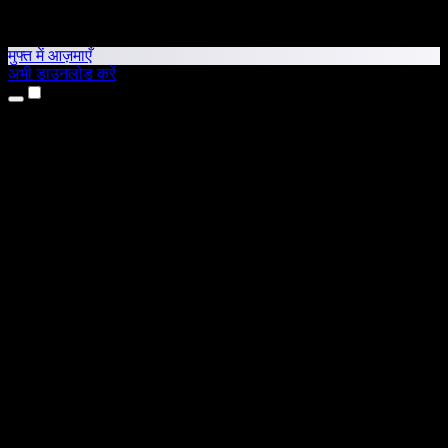
मुफ्त में आज़माएँ
अभी डाउनलोड करें
उत्पाद
टेक्स्ट टू स्पीच
iPhone और iPad ऐप्स
Android ऐप
Chrome एक्सटेंशन
Edge एक्सटेंशन
वेब ऐप
Mac ऐप
Windows ऐप
AI वॉयस जनरेटर