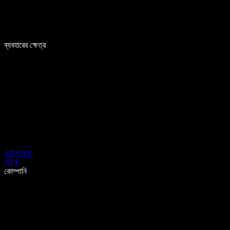
ব্যবহারের ক্ষেত্র
ডাউনলোড
API
কোম্পানি