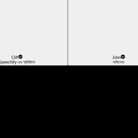
Cliff
John
Speechify-এর প্রতিষ্ঠাতা
অভিনেতা