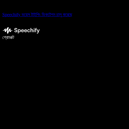
Speechify ভয়েস টাইপিং ডিকটেশন চালু করেছে
ভয়েস টাইপিং দিয়ে ৫ গুণ দ্রুত লিখুন
প্রোডাক্ট
আরও জানুন