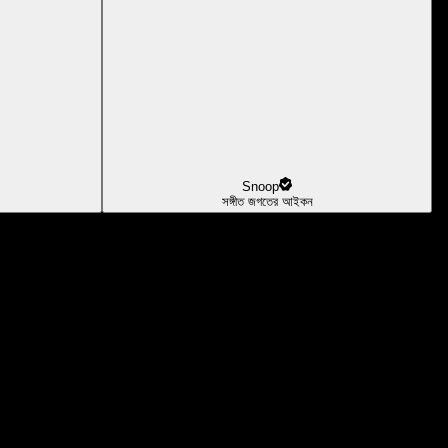
Snoop
সঙ্গীত জগতের আইকন