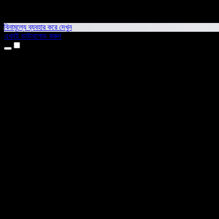
বিনামূল্যে ব্যবহার করে দেখুন
এখনই ডাউনলোড করুন
প্রোডাক্ট
টেক্সট টু স্পিচ
আইফোন ও আইপ্যাড অ্যাপ
অ্যান্ড্রয়েড অ্যাপ
ক্রোম এক্সটেনশন
এজ এক্সটেনশন
ওয়েব অ্যাপ
ম্যাক অ্যাপ
উইন্ডোজ অ্যাপ
এআই ভয়েস জেনারেটর