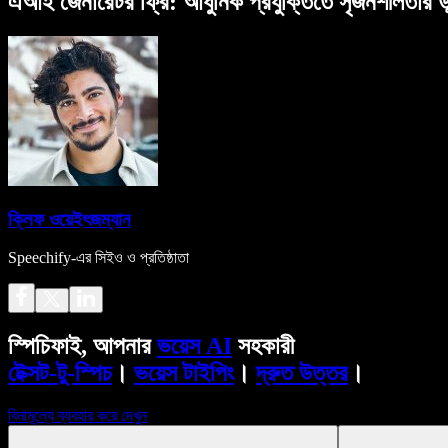
এআই জেনারেটর ফ্রি: আধুনিক প্রযুক্তিতে সৃজনশীলতার উ
ক্লিফ ওয়েইৎজম্যান
Speechify-এর সিইও ও প্রতিষ্ঠাতা
স্পিচিফাই, আপনার
ভয়েস AI
সহকারী
টেক্সট-টু-স্পিচ
।
ভয়েস টাইপিং
।
দ্রুত উত্তর
।
বিনামূল্যে ব্যবহার করে দেখুন