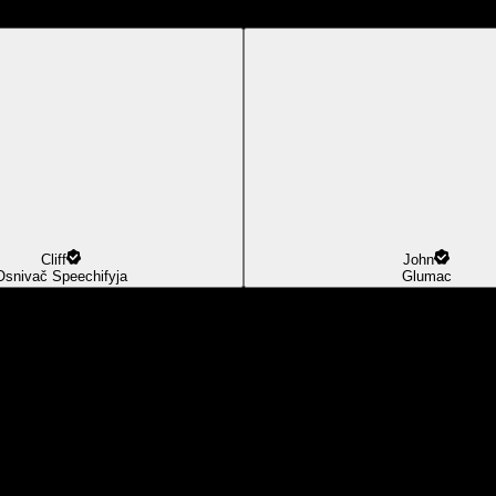
Cliff
John
Osnivač Speechifyja
Glumac