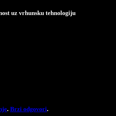
nost uz vrhunsku tehnologiju
nje
.
Brzi odgovori
.