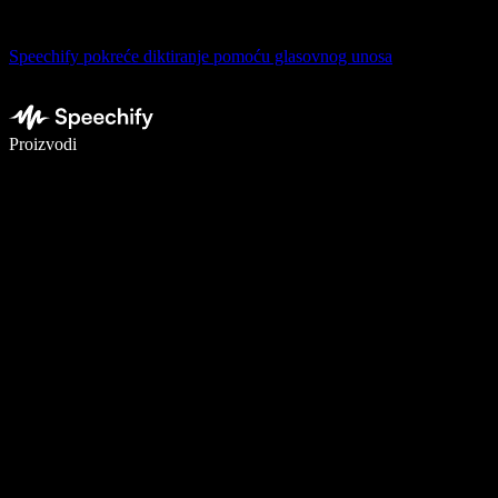
Speechify pokreće diktiranje pomoću glasovnog unosa
Pišite 5× brže uz glasovno diktiranje
Proizvodi
Saznajte više