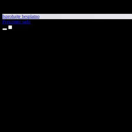
Isprobajte besplatno
Preuzmite sada
Proizvodi
Pretvaranje teksta u govor
Aplikacije za iPhone i iPad
Aplikacija za Android
Proširenje za Chrome
Proširenje za Edge
Web-aplikacija
Aplikacija za Mac
Aplikacija za Windows