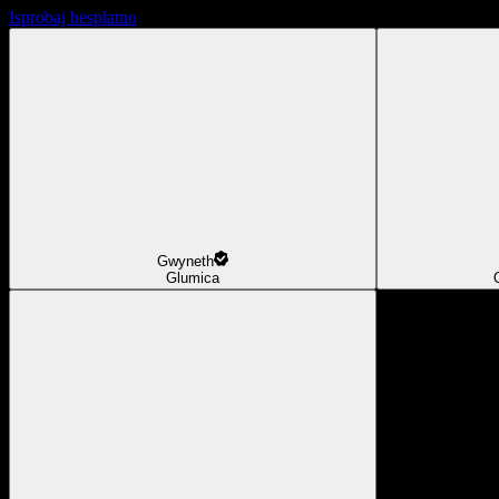
Isprobaj besplatno
Gwyneth
Glumica