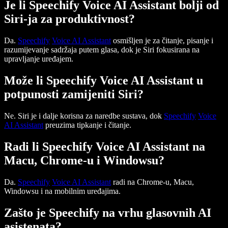
Je li Speechify Voice AI Assistant bolji od
Siri-ja za produktivnost?
Da.
Speechify
Voice AI Assistant
osmišljen je za čitanje, pisanje i
razumijevanje sadržaja putem glasa, dok je Siri fokusirana na
upravljanje uređajem.
Može li Speechify Voice AI Assistant u
potpunosti zamijeniti Siri?
Ne. Siri je i dalje korisna za naredbe sustava, dok
Speechify
Voice
AI Assistant
preuzima tipkanje i čitanje.
Radi li Speechify Voice AI Assistant na
Macu, Chrome-u i Windowsu?
Da.
Speechify
Voice AI Assistant
radi na Chrome-u, Macu,
Windowsu i na mobilnim uređajima.
Zašto je Speechify na vrhu glasovnih AI
asistenata?