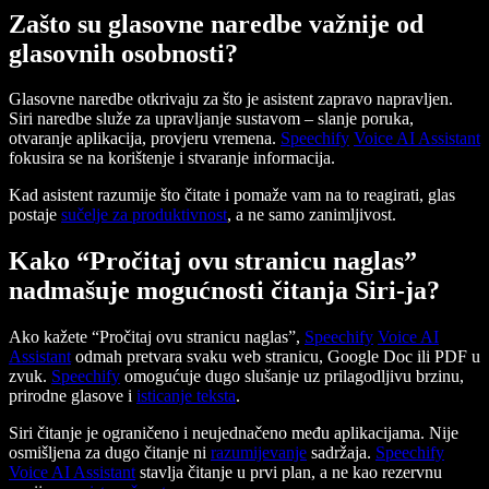
Zašto su glasovne naredbe važnije od
glasovnih osobnosti?
Glasovne naredbe otkrivaju za što je asistent zapravo napravljen.
Siri naredbe služe za upravljanje sustavom – slanje poruka,
otvaranje aplikacija, provjeru vremena.
Speechify
Voice AI Assistant
fokusira se na korištenje i stvaranje informacija.
Kad asistent razumije što čitate i pomaže vam na to reagirati, glas
postaje
sučelje za produktivnost
, a ne samo zanimljivost.
Kako “Pročitaj ovu stranicu naglas”
nadmašuje mogućnosti čitanja Siri-ja?
Ako kažete “Pročitaj ovu stranicu naglas”,
Speechify
Voice AI
Assistant
odmah pretvara svaku web stranicu, Google Doc ili PDF u
zvuk.
Speechify
omogućuje dugo slušanje uz prilagodljivu brzinu,
prirodne glasove i
isticanje teksta
.
Siri čitanje je ograničeno i neujednačeno među aplikacijama. Nije
osmišljena za dugo čitanje ni
razumijevanje
sadržaja.
Speechify
Voice AI Assistant
stavlja čitanje u prvi plan, a ne kao rezervnu