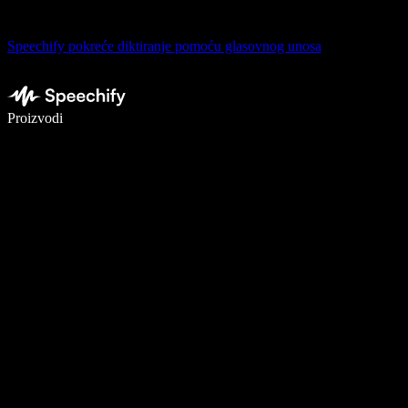
Speechify pokreće diktiranje pomoću glasovnog unosa
Pišite 5× brže uz glasovno diktiranje
Proizvodi
Saznajte više