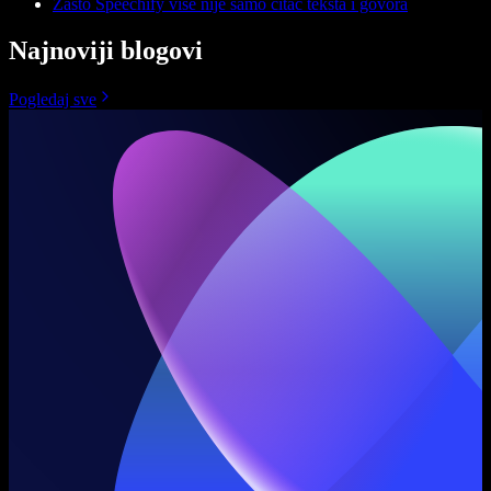
Zašto Speechify više nije samo čitač teksta i govora
Najnoviji blogovi
Pogledaj sve