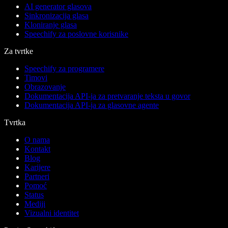
AI generator glasova
Sinkronizacija glasa
Kloniranje glasa
Speechify za poslovne korisnike
Za tvrtke
Speechify za programere
Timovi
Obrazovanje
Dokumentacija API-ja za pretvaranje teksta u govor
Dokumentacija API-ja za glasovne agente
Tvrtka
O nama
Kontakt
Blog
Karijere
Partneri
Pomoć
Status
Mediji
Vizualni identitet