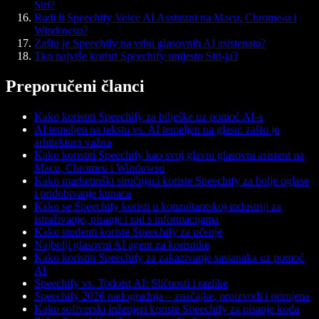
Siri?
Radi li Speechify Voice AI Assistant na Macu, Chrome-u i
Windowsu?
Zašto je Speechify na vrhu glasovnih AI asistenata?
Tko najviše koristi Speechify umjesto Siri-ja?
Preporučeni članci
Kako koristiti Speechify za bilješke uz pomoć AI-a
AI temeljen na tekstu vs. AI temeljen na glasu: zašto je
arhitektura važna
Kako koristiti Speechify kao svoj glavni glasovni asistent na
Macu, Chromeu i Windowsu
Kako marketinški stručnjaci koriste Speechify za bolje oglase
i pridobivanje kupaca
Kako se Speechify koristi u konzultantskoj industriji za
istraživanje, pisanje i rad s informacijama
Kako studenti koriste Speechify za učenje
Najbolji glasovni AI agent za korisnike
Kako koristiti Speechify za zakazivanje sastanaka uz pomoć
AI
Speechify vs. Todoist AI: Sličnosti i razlike
Speechify 2026 nadogradnja – značajke, proizvodi i primjena
Kako softverski inženjeri koriste Speechify za pisanje koda