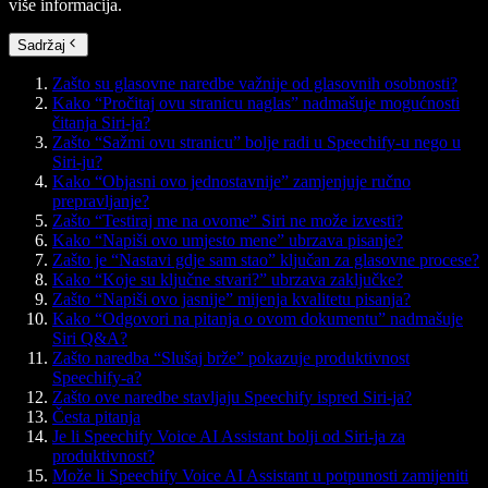
više informacija.
Sadržaj
Zašto su glasovne naredbe važnije od glasovnih osobnosti?
Kako “Pročitaj ovu stranicu naglas” nadmašuje mogućnosti
čitanja Siri-ja?
Zašto “Sažmi ovu stranicu” bolje radi u Speechify-u nego u
Siri-ju?
Kako “Objasni ovo jednostavnije” zamjenjuje ručno
prepravljanje?
Zašto “Testiraj me na ovome” Siri ne može izvesti?
Kako “Napiši ovo umjesto mene” ubrzava pisanje?
Zašto je “Nastavi gdje sam stao” ključan za glasovne procese?
Kako “Koje su ključne stvari?” ubrzava zaključke?
Zašto “Napiši ovo jasnije” mijenja kvalitetu pisanja?
Kako “Odgovori na pitanja o ovom dokumentu” nadmašuje
Siri Q&A?
Zašto naredba “Slušaj brže” pokazuje produktivnost
Speechify-a?
Zašto ove naredbe stavljaju Speechify ispred Siri-ja?
Česta pitanja
Je li Speechify Voice AI Assistant bolji od Siri-ja za
produktivnost?
Može li Speechify Voice AI Assistant u potpunosti zamijeniti