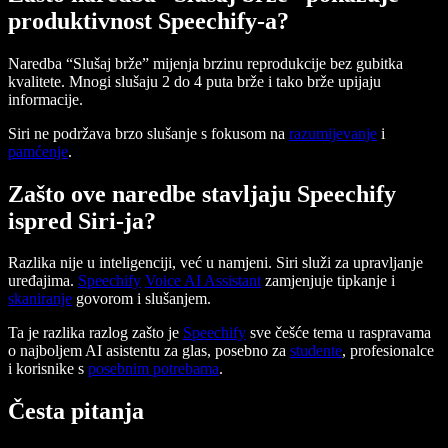
produktivnost Speechify-a?
Naredba “Slušaj brže” mijenja brzinu reprodukcije bez gubitka
kvalitete. Mnogi slušaju 2 do 4 puta brže i tako brže upijaju
informacije.
Siri ne podržava brzo slušanje s fokusom na
razumijevanje
i
pamćenje
.
Zašto ove naredbe stavljaju Speechify
ispred Siri-ja?
Razlika nije u inteligenciji, već u namjeni. Siri služi za upravljanje
uređajima.
Speechify
Voice AI Assistant
zamjenjuje tipkanje i
skaniranje
govorom i slušanjem.
Ta je razlika razlog zašto je
Speechify
sve češće tema u raspravama
o najboljem AI asistentu za glas, posebno za
studente
, profesionalce
i korisnike s
posebnim potrebama
.
Česta pitanja