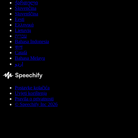
ქართული
Slovenčina
Slovenščina
Eesti
Ελληνικά
Lietuvių
עברית
Bahasa Indonesia
বাংলা
Català
Bahasa Melayu
اردو
Postavke kolačića
Uvjeti korištenja
Pravila o privatnosti
© Speechify Inc 2026