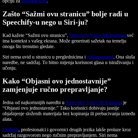
opciju za
pristupačnost
.
Zašto “Sažmi ovu stranicu” bolje radi u
Speechify-u nego u Siri-ju?
Kad kažete “Sažmi ovu stranicu”,
Speechify
Voice AI Assistant
već
ima kontekst s vašeg ekrana. Može generirati sažetak na temelju
onoga što trenutno gledate.
Siri nema uvid u stranicu u preglednicima i
dokumentima
. Ona sluša
naredbe, ne sadržaj. To bitno mijenja korisnost glasa u istraživanju i
učenju.
Kako “Objasni ovo jednostavnije”
zamjenjuje ručno prepravljanje?
Jedna od najkorisnijih naredbi u
Speechify
Voice AI Assistant
je
“Objasni ovo jednostavnije.” Tako korisnici dobivaju jasnije
objašnjenje složenih materijala bez kopiranja ili prebacivanja između
alata.
Studenti
, profesionalci i govornici drugih jezika lakše prolaze kroz
sadržaj razgovorom nego ručnim prepravljanjem. Siri nema