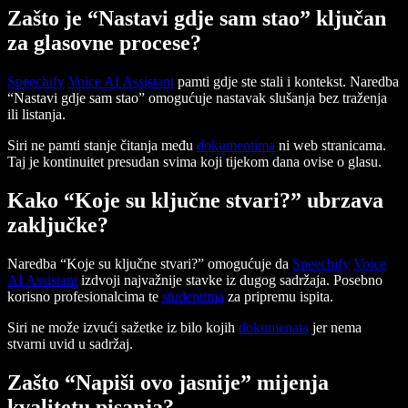
Zašto je “Nastavi gdje sam stao” ključan
za glasovne procese?
Speechify
Voice AI Assistant
pamti gdje ste stali i kontekst. Naredba
“Nastavi gdje sam stao” omogućuje nastavak slušanja bez traženja
ili listanja.
Siri ne pamti stanje čitanja među
dokumentima
ni web stranicama.
Taj je kontinuitet presudan svima koji tijekom dana ovise o glasu.
Kako “Koje su ključne stvari?” ubrzava
zaključke?
Naredba “Koje su ključne stvari?” omogućuje da
Speechify
Voice
AI Assistant
izdvoji najvažnije stavke iz dugog sadržaja. Posebno
korisno profesionalcima te
studentima
za pripremu ispita.
Siri ne može izvući sažetke iz bilo kojih
dokumenata
jer nema
stvarni uvid u sadržaj.
Zašto “Napiši ovo jasnije” mijenja
kvalitetu pisanja?