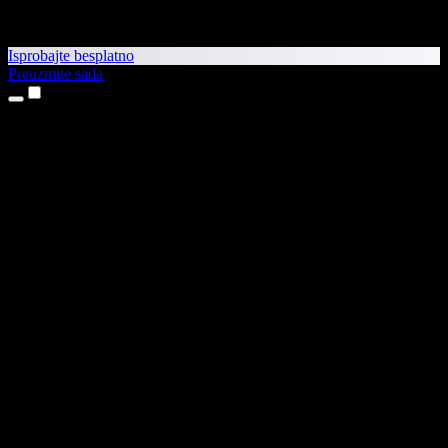
Isprobajte besplatno
Preuzmite sada
Proizvodi
Pretvaranje teksta u govor
Aplikacije za iPhone i iPad
Aplikacija za Android
Proširenje za Chrome
Proširenje za Edge
Web-aplikacija
Aplikacija za Mac
Aplikacija za Windows