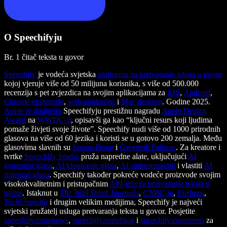
O Speechifyju
Br. 1 čitač teksta u govor
Speechify
je vodeća svjetska
platforma za pretvaranje teksta u govor
kojoj vjeruje više od 50 milijuna korisnika, s više od 500.000
recenzija s pet zvjezdica na svojim aplikacijama za
iOS
,
Android
,
Chrome ekstenziju
,
web-aplikaciju
i
Mac desktop
. Godine 2025.
Apple je dodijelio
Speechifyju prestižnu nagradu
Apple Design
Award
na
WWDC-u
, opisavši ga kao “ključni resurs koji ljudima
pomaže živjeti svoje živote”. Speechify nudi više od 1000 prirodnih
glasova na više od 60 jezika i koristi se u gotovo 200 zemalja. Među
glasovima slavnih su
Snoop Dogg
i
Gwyneth Paltrow
. Za kreatore i
tvrtke
Speechify Studio
pruža napredne alate, uključujući
AI
generator glasa
,
AI kloniranje glasa
,
AI sinkronizaciju
i vlastiti
AI
mijenjač glasa
. Speechify također pokreće vodeće proizvode svojim
visokokvalitetnim i pristupačnim
API-jem za pretvaranje teksta u
govor
. Istaknut u
The Wall Street Journalu
,
CNBC-ju
,
Forbesu
,
TechCrunchu
i drugim velikim medijima, Speechify je najveći
svjetski pružatelj usluga pretvaranja teksta u govor. Posjetite
speechify.com/news
,
speechify.com/blog
i
speechify.com/press
za