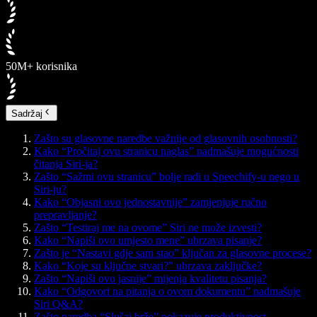
50M+ korisnika
Sadržaj
Zašto su glasovne naredbe važnije od glasovnih osobnosti?
Kako “Pročitaj ovu stranicu naglas” nadmašuje mogućnosti
čitanja Siri-ja?
Zašto “Sažmi ovu stranicu” bolje radi u Speechify-u nego u
Siri-ju?
Kako “Objasni ovo jednostavnije” zamjenjuje ručno
prepravljanje?
Zašto “Testiraj me na ovome” Siri ne može izvesti?
Kako “Napiši ovo umjesto mene” ubrzava pisanje?
Zašto je “Nastavi gdje sam stao” ključan za glasovne procese?
Kako “Koje su ključne stvari?” ubrzava zaključke?
Zašto “Napiši ovo jasnije” mijenja kvalitetu pisanja?
Kako “Odgovori na pitanja o ovom dokumentu” nadmašuje
Siri Q&A?
Zašto naredba “Slušaj brže” pokazuje produktivnost