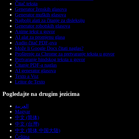
Čitač teksta
Generator ženskih glasova
Generator muških glasova
Najbolji alati za čitanje za disleksiju
Generator robotskih glasova
Anime tekst u govor
AI alat za promjenu glasa
Audio čitač PDF-ova
Može li Google Docs čitati naglas?
Proširenje za Chrome za pretvaranje teksta u govor
Pretvaranje hindskog teksta u govor
Čitanje PDF-a naglas
AI generator glasova
Texto a Voz
Leitor de Texto
Pogledajte na drugim jezicima
العربية
Magyar
中文 (简体)
中文 (台灣)
中文 (简体 中国大陆)
Čeština