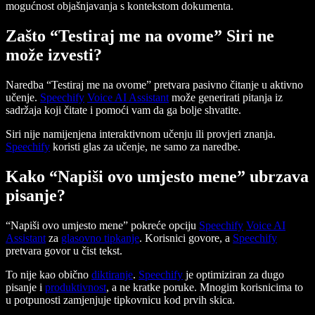
mogućnost objašnjavanja s kontekstom dokumenta.
Zašto “Testiraj me na ovome” Siri ne
može izvesti?
Naredba “Testiraj me na ovome” pretvara pasivno čitanje u aktivno
učenje.
Speechify
Voice AI Assistant
može generirati pitanja iz
sadržaja koji čitate i pomoći vam da ga bolje shvatite.
Siri nije namijenjena interaktivnom učenju ili provjeri znanja.
Speechify
koristi glas za učenje, ne samo za naredbe.
Kako “Napiši ovo umjesto mene” ubrzava
pisanje?
“Napiši ovo umjesto mene” pokreće opciju
Speechify
Voice AI
Assistant
za
glasovno tipkanje
. Korisnici govore, a
Speechify
pretvara govor u čist tekst.
To nije kao obično
diktiranje
.
Speechify
je optimiziran za dugo
pisanje i
produktivnost
, a ne kratke poruke. Mnogim korisnicima to
u potpunosti zamjenjuje tipkovnicu kod prvih skica.