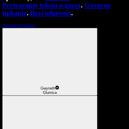
Pretvaranje teksta u govor
.
Govorno
tipkanje
.
Brzi odgovori
.
Isprobaj besplatno
Gwyneth
Glumica