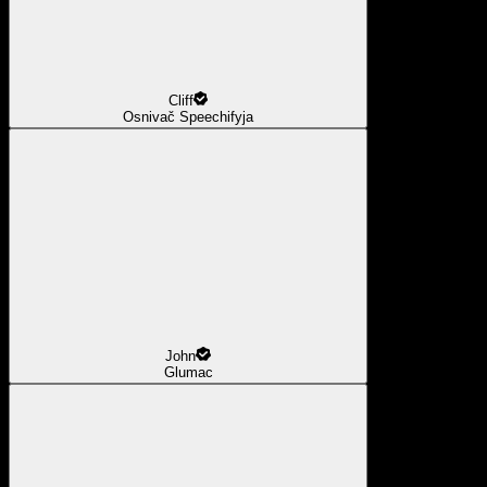
Cliff
Osnivač Speechifyja
John
Glumac