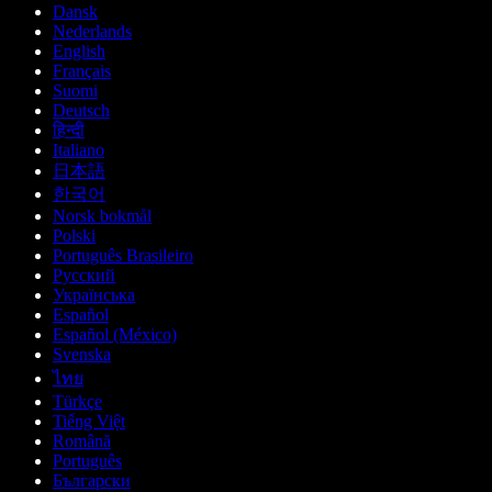
Dansk
Nederlands
English
Français
Suomi
Deutsch
हिन्दी
Italiano
日本語
한국어
Norsk bokmål
Polski
Português Brasileiro
Русский
Українська
Español
Español (México)
Svenska
ไทย
Türkçe
Tiếng Việt
Română
Português
Български