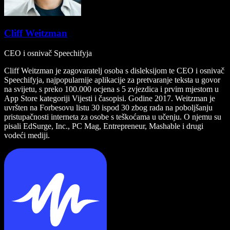
Cliff Weitzman
CEO i osnivač Speechifyja
Cliff Weitzman je zagovaratelj osoba s disleksijom te CEO i osnivač
Speechifyja, najpopularnije aplikacije za pretvaranje teksta u govor
na svijetu, s preko 100.000 ocjena s 5 zvjezdica i prvim mjestom u
App Store kategoriji Vijesti i časopisi. Godine 2017. Weitzman je
uvršten na Forbesovu listu 30 ispod 30 zbog rada na poboljšanju
pristupačnosti interneta za osobe s teškoćama u učenju. O njemu su
pisali EdSurge, Inc., PC Mag, Entrepreneur, Mashable i drugi
vodeći mediji.