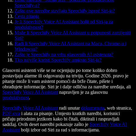
Speechify-a?
Zašto ove naredbe stavljaju Speechify ispred Siri-ja?
Česta pitanja
Je li Speechify Voice AI Assistant bolji od Siri-ja za
produktivnost?
Može li Speechify Voice AI Assistant u potpunosti zamijeniti
Siri?
Radi li Speechify Voice AI Assistant na Macu, Chrome-u i
Windowsu?
Zašto je Speechify na vrhu glasovnih AI asistenata?
Tko najviše koristi Speechify umjesto Siri-ja?
Glasovni asistenti više se ne ocjenjuju po tome koliko dobro
postavljaju alarme ili odgovaraju na triviju. Godine 2026. pravo je
pitanje može li vam asistent pomoći da brže čitate, pišete i
obrađujete informacije. Siri je i dalje odlična za naredbe uređaja, ali
Speechify
Voice AI Assistant
napravljen je za glasovnu
produktivnost
.
Speechify
Voice AI Assistant
radi unutar
dokumenata
, web stranica,
PDF-ova
i alata za pisanje. Umjesto kratkih naredbi, korisnici
pričaju prirodnim jezikom kako bi čitali, diktirali i raspravljali
sadržaj. Ovih deset naredbi pokazuje zašto je
Speechify
Voice AI
Assistant
bolji izbor od Siri za rad s informacijama.