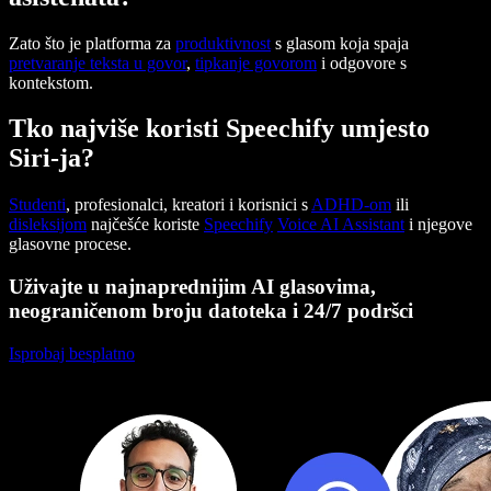
Zato što je platforma za
produktivnost
s glasom koja spaja
pretvaranje teksta u govor
,
tipkanje govorom
i odgovore s
kontekstom.
Tko najviše koristi Speechify umjesto
Siri-ja?
Studenti
, profesionalci, kreatori i korisnici s
ADHD-om
ili
disleksijom
najčešće koriste
Speechify
Voice AI Assistant
i njegove
glasovne procese.
Uživajte u najnaprednijim AI glasovima,
neograničenom broju datoteka i 24/7 podršci
Isprobaj besplatno