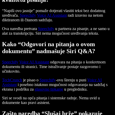
“Napiši ovo jasnije” pomaže dotjerati vlastiti tekst bez dodatnog
uređivača.
Speechify
Voice AI Assistant
radi izravno na netom
diktiranom ili čitanom sadržaju.
Ova naredba pretvara
Speechify
u partnera za pisanje, a ne samo u
alat za transkripciju. Siri nema mogućnost uređivanja teksta.
Kako “Odgovori na pitanja o ovom
dokumentu” nadmašuje Siri Q&A?
Speechify
Voice AI Assistant
odgovara na pitanja o konkretnom
dokumentu ili stranici. Time istraživanje postaje razgovorno i
učinkovito.
TechCrunch
je pisao o
Speechify
-ovu širenju u puni
Voice AI
Assistant
i posebno istaknuo mogućnost odgovaranja na sadržaj s
ekrana i podršku za
glasovno tipkanje
u pregledniku.
Siri se svodi na opća pitanja i sistemske radnje. Nema uvid u
dokumente kao pravi asistent.
Zašto naredba “Slušaj brže” pokazuje