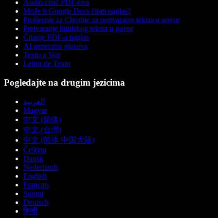
Audio čitač PDF-ova
Može li Google Docs čitati naglas?
Proširenje za Chrome za pretvaranje teksta u govor
Pretvaranje hindskog teksta u govor
Čitanje PDF-a naglas
AI generator glasova
Texto a Voz
Leitor de Texto
Pogledajte na drugim jezicima
العربية
Magyar
中文 (简体)
中文 (台灣)
中文 (简体 中国大陆)
Čeština
Dansk
Nederlands
English
Français
Suomi
Deutsch
हिन्दी