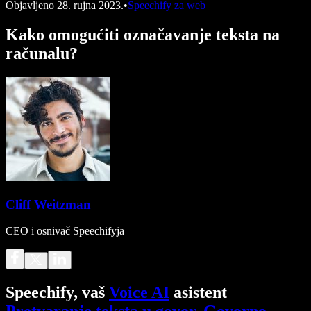
Objavljeno
28. rujna 2023.
•
Speechify za web
Kako omogućiti označavanje teksta na
računalu?
Cliff Weitzman
CEO i osnivač Speechifyja
Speechify, vaš
Voice AI
asistent