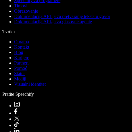
Speechify za programere
Timovi
Obrazovanje
Dokumentacija API-ja za pretvaranje teksta u govor
Dokumentacija API-ja za glasovne agente
Tvrtka
O nama
Kontakt
Blog
Karijere
Partneri
Pomoć
Status
Mediji
Vizualni identitet
Pratite Speechify