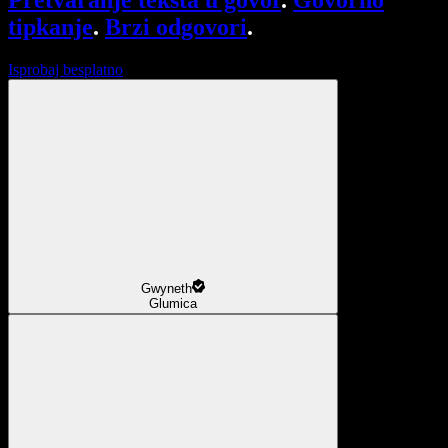
Pretvaranje teksta u govor
.
Govorno
tipkanje
.
Brzi odgovori
.
Isprobaj besplatno
Gwyneth
Glumica