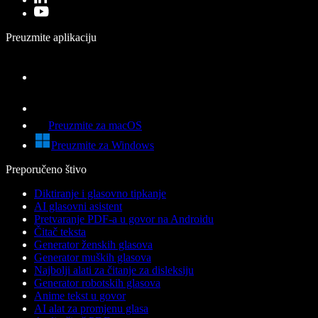
Preuzmite aplikaciju
Preuzmite za macOS
Preuzmite za Windows
Preporučeno štivo
Diktiranje i glasovno tipkanje
AI glasovni asistent
Pretvaranje PDF-a u govor na Androidu
Čitač teksta
Generator ženskih glasova
Generator muških glasova
Najbolji alati za čitanje za disleksiju
Generator robotskih glasova
Anime tekst u govor
AI alat za promjenu glasa