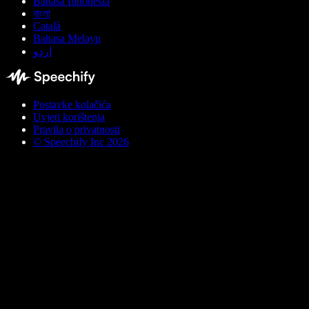
Bahasa Indonesia
বাংলা
Català
Bahasa Melayu
اردو
Postavke kolačića
Uvjeti korištenja
Pravila o privatnosti
© Speechify Inc 2026