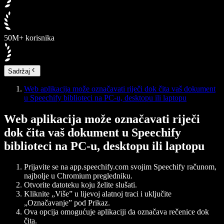
50M+ korisnika
Sadržaj
Web aplikacija može označavati riječi dok čita vaš dokument
u Speechify biblioteci na PC-u, desktopu ili laptopu
Web aplikacija može označavati riječi
dok čita vaš dokument u Speechify
biblioteci na PC-u, desktopu ili laptopu
Prijavite se na app.speechify.com svojim Speechify računom,
najbolje u Chromium pregledniku.
Otvorite datoteku koju želite slušati.
Kliknite „Više” u lijevoj alatnoj traci i uključite
„Označavanje” pod Prikaz.
Ova opcija omogućuje aplikaciji da označava rečenice dok
čita.