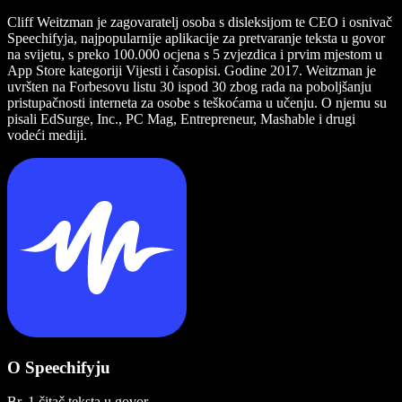
Cliff Weitzman je zagovaratelj osoba s disleksijom te CEO i osnivač
Speechifyja, najpopularnije aplikacije za pretvaranje teksta u govor
na svijetu, s preko 100.000 ocjena s 5 zvjezdica i prvim mjestom u
App Store kategoriji Vijesti i časopisi. Godine 2017. Weitzman je
uvršten na Forbesovu listu 30 ispod 30 zbog rada na poboljšanju
pristupačnosti interneta za osobe s teškoćama u učenju. O njemu su
pisali EdSurge, Inc., PC Mag, Entrepreneur, Mashable i drugi
vodeći mediji.
O Speechifyju
Br. 1 čitač teksta u govor