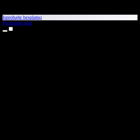
Isprobajte besplatno
Preuzmite sada
Proizvodi
Pretvaranje teksta u govor
Aplikacije za iPhone i iPad
Aplikacija za Android
Proširenje za Chrome
Proširenje za Edge
Web-aplikacija
Aplikacija za Mac
Aplikacija za Windows