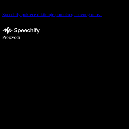
Speechify pokreće diktiranje pomoću glasovnog unosa
Pišite 5× brže uz glasovno diktiranje
Proizvodi
Saznajte više