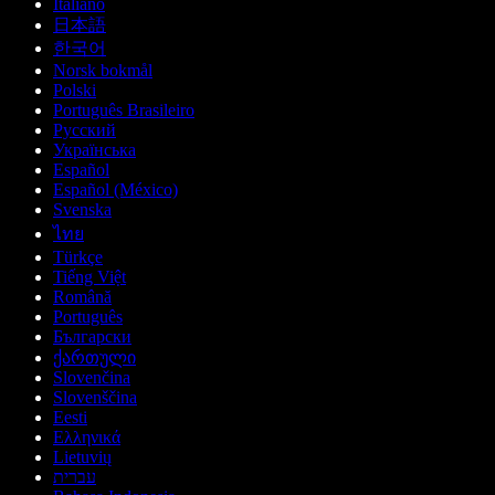
Italiano
日本語
한국어
Norsk bokmål
Polski
Português Brasileiro
Русский
Українська
Español
Español (México)
Svenska
ไทย
Türkçe
Tiếng Việt
Română
Português
Български
ქართული
Slovenčina
Slovenščina
Eesti
Ελληνικά
Lietuvių
עברית