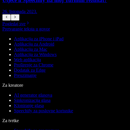
Utječe li Speechify na moj Turnitin rezultat?
26. listopada 2023.
2
Pogledaj sve
Pretvaranje teksta u govor
Aplikacija za iPhone i iPad
Aplikacija za Android
Aplikacija za Mac
Aplikacija za Windows
Web aplikacija
Proširenje za Chrome
Dodatak za Edge
Preuzimanje
Za kreatore
AI generator glasova
Sinkronizacija glasa
Kloniranje glasa
Speechify za poslovne korisnike
Za tvrtke