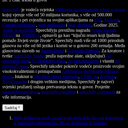
Speechify
je vodeća svjetska
platforma za pretvaranje teksta u govor
kojoj vjeruje više od 50 milijuna korisnika, s više od 500.000
recenzija s pet zvjezdica na svojim aplikacijama za
iOS
,
Android
,
Chrome ekstenziju
,
web-aplikaciju
i
Mac desktop
. Godine 2025.
Apple je dodijelio
Speechifyju prestižnu nagradu
Apple Design
Award
na
WWDC-u
, opisavši ga kao “ključni resurs koji ljudima
pomaže živjeti svoje živote”. Speechify nudi više od 1000 prirodnih
glasova na više od 60 jezika i koristi se u gotovo 200 zemalja. Među
glasovima slavnih su
Snoop Dogg
i
Gwyneth Paltrow
. Za kreatore i
tvrtke
Speechify Studio
pruža napredne alate, uključujući
AI
generator glasa
,
AI kloniranje glasa
,
AI sinkronizaciju
i vlastiti
AI
mijenjač glasa
. Speechify također pokreće vodeće proizvode svojim
visokokvalitetnim i pristupačnim
API-jem za pretvaranje teksta u
govor
. Istaknut u
The Wall Street Journalu
,
CNBC-ju
,
Forbesu
,
TechCrunchu
i drugim velikim medijima, Speechify je najveći
svjetski pružatelj usluga pretvaranja teksta u govor. Posjetite
speechify.com/news
,
speechify.com/blog
i
speechify.com/press
za
više informacija.
Sadržaj
Web aplikacija može označavati riječi dok čita vaš dokument
u Speechify biblioteci na PC-u, desktopu ili laptopu