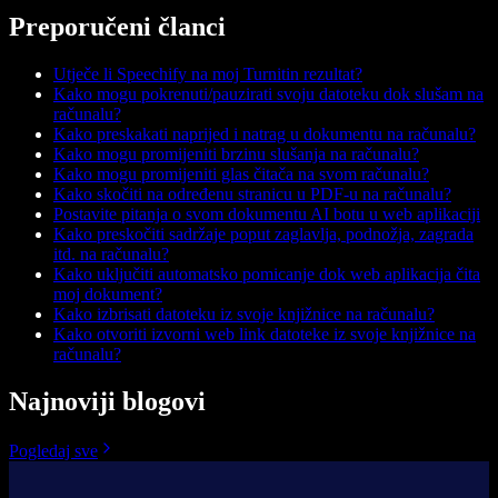
Preporučeni članci
Utječe li Speechify na moj Turnitin rezultat?
Kako mogu pokrenuti/pauzirati svoju datoteku dok slušam na
računalu?
Kako preskakati naprijed i natrag u dokumentu na računalu?
Kako mogu promijeniti brzinu slušanja na računalu?
Kako mogu promijeniti glas čitača na svom računalu?
Kako skočiti na određenu stranicu u PDF-u na računalu?
Postavite pitanja o svom dokumentu AI botu u web aplikaciji
Kako preskočiti sadržaje poput zaglavlja, podnožja, zagrada
itd. na računalu?
Kako uključiti automatsko pomicanje dok web aplikacija čita
moj dokument?
Kako izbrisati datoteku iz svoje knjižnice na računalu?
Kako otvoriti izvorni web link datoteke iz svoje knjižnice na
računalu?
Najnoviji blogovi
Pogledaj sve