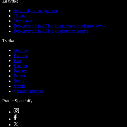
Za tvrtke
Speechify za programere
Timovi
Obrazovanje
Dokumentacija API-ja za pretvaranje teksta u govor
Dokumentacija API-ja za glasovne agente
Tvrtka
O nama
Kontakt
Blog
Karijere
Partneri
Pomoć
Status
Mediji
Vizualni identitet
Pratite Speechify