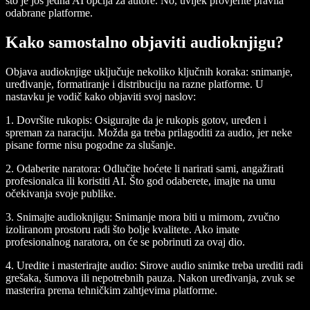
što je još jedna AI opcija za autore. No, uvijek provjerite pravila
odabrane platforme.
Kako samostalno objaviti audioknjigu?
Objava audioknjige uključuje nekoliko ključnih koraka: snimanje,
uređivanje, formatiranje i distribuciju na razne platforme. U
nastavku je vodič kako objaviti svoj naslov:
1. Dovršite rukopis:
Osigurajte da je rukopis gotov, uređen i
spreman za naraciju. Možda ga treba prilagoditi za audio, jer neke
pisane forme nisu pogodne za slušanje.
2. Odaberite naratora:
Odlučite hoćete li narirati sami, angažirati
profesionalca ili koristiti AI. Što god odaberete, imajte na umu
očekivanja svoje publike.
3. Snimajte audioknjigu:
Snimanje mora biti u mirnom, zvučno
izoliranom prostoru radi što bolje kvalitete. Ako imate
profesionalnog naratora, on će se pobrinuti za ovaj dio.
4. Uredite i masterirajte audio:
Sirove audio snimke treba urediti radi
grešaka, šumova ili nepotrebnih pauza. Nakon uređivanja, zvuk se
masterira prema tehničkim zahtjevima platforme.