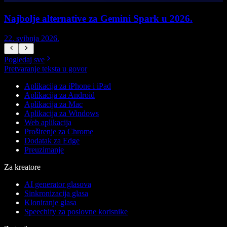
Najbolje alternative za Gemini Spark u 2026.
22. svibnja 2026.
1
Pogledaj sve
Pretvaranje teksta u govor
Aplikacija za iPhone i iPad
Aplikacija za Android
Aplikacija za Mac
Aplikacija za Windows
Web aplikacija
Proširenje za Chrome
Dodatak za Edge
Preuzimanje
Za kreatore
AI generator glasova
Sinkronizacija glasa
Kloniranje glasa
Speechify za poslovne korisnike