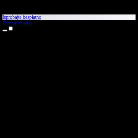
Isprobajte besplatno
Preuzmite sada
Proizvodi
Pretvaranje teksta u govor
Aplikacije za iPhone i iPad
Aplikacija za Android
Proširenje za Chrome
Proširenje za Edge
Web-aplikacija
Aplikacija za Mac
Aplikacija za Windows