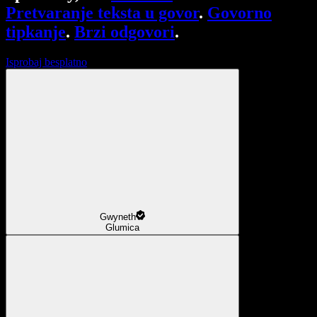
Pretvaranje teksta u govor
.
Govorno
tipkanje
.
Brzi odgovori
.
Isprobaj besplatno
Gwyneth
Glumica