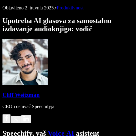
Objavljeno
2. travnja 2025.
•
Produktivnost
Upotreba AI glasova za samostalno
izdavanje audioknjiga: vodič
Cliff Weitzman
CEO i osnivač Speechifyja
Speechify, vaš
Voice AI
asistent