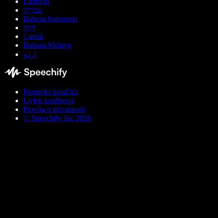
Lietuvių
עברית
Bahasa Indonesia
বাংলা
Català
Bahasa Melayu
اردو
Postavke kolačića
Uvjeti korištenja
Pravila o privatnosti
© Speechify Inc 2026