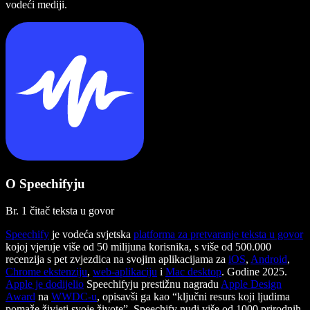
vodeći mediji.
O Speechifyju
Br. 1 čitač teksta u govor
Speechify
je vodeća svjetska
platforma za pretvaranje teksta u govor
kojoj vjeruje više od 50 milijuna korisnika, s više od 500.000
recenzija s pet zvjezdica na svojim aplikacijama za
iOS
,
Android
,
Chrome ekstenziju
,
web-aplikaciju
i
Mac desktop
. Godine 2025.
Apple je dodijelio
Speechifyju prestižnu nagradu
Apple Design
Award
na
WWDC-u
, opisavši ga kao “ključni resurs koji ljudima
pomaže živjeti svoje živote”. Speechify nudi više od 1000 prirodnih