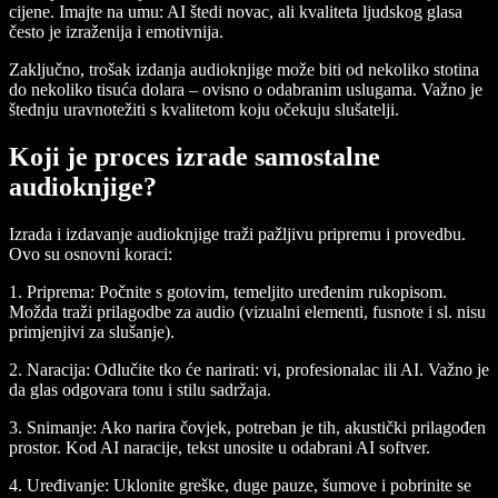
cijene. Imajte na umu: AI štedi novac, ali kvaliteta ljudskog glasa
često je izraženija i emotivnija.
Zaključno, trošak izdanja audioknjige može biti od nekoliko stotina
do nekoliko tisuća dolara – ovisno o odabranim uslugama. Važno je
štednju uravnotežiti s kvalitetom koju očekuju slušatelji.
Koji je proces izrade samostalne
audioknjige?
Izrada i izdavanje audioknjige traži pažljivu pripremu i provedbu.
Ovo su osnovni koraci:
1. Priprema:
Počnite s gotovim, temeljito uređenim rukopisom.
Možda traži prilagodbe za audio (vizualni elementi, fusnote i sl. nisu
primjenjivi za slušanje).
2. Naracija:
Odlučite tko će narirati: vi, profesionalac ili AI. Važno je
da glas odgovara tonu i stilu sadržaja.
3. Snimanje:
Ako narira čovjek, potreban je tih, akustički prilagođen
prostor. Kod AI naracije, tekst unosite u odabrani AI softver.
4. Uređivanje:
Uklonite greške, duge pauze, šumove i pobrinite se