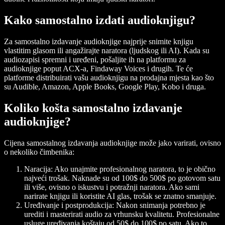
Kako samostalno izdati audioknjigu?
Za samostalno izdavanje audioknjige najprije snimite knjigu
vlastitim glasom ili angažirajte naratora (ljudskog ili AI). Kada su
audiozapisi spremni i uređeni, pošaljite ih na platformu za
audioknjige poput ACX-a, Findaway Voices i drugih. Te će
platforme distribuirati vašu audioknjigu na prodajna mjesta kao što
su Audible, Amazon, Apple Books, Google Play, Kobo i druga.
Koliko košta samostalno izdavanje
audioknjige?
Cijena samostalnog izdavanja audioknjige može jako varirati, ovisno
o nekoliko čimbenika:
Naracija:
Ako unajmite profesionalnog naratora, to je obično
najveći trošak. Naknade su od 100$ do 500$ po gotovom satu
ili više, ovisno o iskustvu i potražnji naratora. Ako sami
narirate knjigu ili koristite AI glas, trošak se znatno smanjuje.
Uređivanje i postprodukcija:
Nakon snimanja potrebno je
urediti i masterirati audio za vrhunsku kvalitetu. Profesionalne
usluge uređivanja koštaju od 50$ do 100$ po satu. Ako to