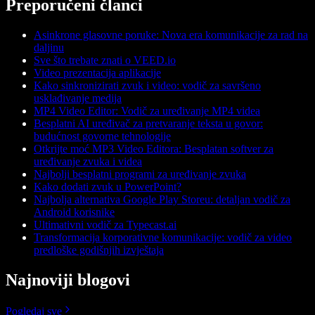
Preporučeni članci
Asinkrone glasovne poruke: Nova era komunikacije za rad na
daljinu
Sve što trebate znati o VEED.io
Video prezentacija aplikacije
Kako sinkronizirati zvuk i video: vodič za savršeno
usklađivanje medija
MP4 Video Editor: Vodič za uređivanje MP4 videa
Besplatni AI uređivač za pretvaranje teksta u govor:
budućnost govorne tehnologije
Otkrijte moć MP3 Video Editora: Besplatan softver za
uređivanje zvuka i videa
Najbolji besplatni programi za uređivanje zvuka
Kako dodati zvuk u PowerPoint?
Najbolja alternativa Google Play Storeu: detaljan vodič za
Android korisnike
Ultimativni vodič za Typecast.ai
Transformacija korporativne komunikacije: vodič za video
predloške godišnjih izvještaja
Najnoviji blogovi
Pogledaj sve