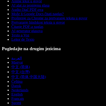
Anime tekst u govor
AI alat za promjenu glasa
Audio čitač PDF-ova
Može li Google Docs čitati naglas?
Proširenje za Chrome za pretvaranje teksta u govor
Pretvaranje hindskog teksta u govor
Čitanje PDF-a naglas
AI generator glasova
Texto a Voz
Leitor de Texto
Pogledajte na drugim jezicima
العربية
Magyar
中文 (简体)
中文 (台灣)
中文 (简体 中国大陆)
Čeština
Dansk
Nederlands
English
Français
Suomi