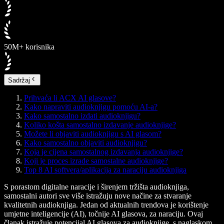
50M+ korisnika
Sadržaj
Prihvaća li ACX AI glasove?
Kako napraviti audioknjigu pomoću AI-a?
Kako samostalno izdati audioknjigu?
Koliko košta samostalno izdavanje audioknjige?
Možete li objaviti audioknjigu s AI glasom?
Kako samostalno objaviti audioknjigu?
Koja je cijena samostalnog izdavanja audioknjige?
Koji je proces izrade samostalne audioknjige?
Top 8 AI softvera/aplikacija za naraciju audioknjiga
S porastom digitalne naracije i širenjem tržišta audioknjiga,
samostalni autori sve više istražuju nove načine za stvaranje
kvalitetnih audioknjiga. Jedan od aktualnih trendova je korištenje
umjetne inteligencije (AI), točnije AI glasova, za naraciju. Ovaj
članak istražuje potencijal AI glasova za audioknjige, s naglaskom