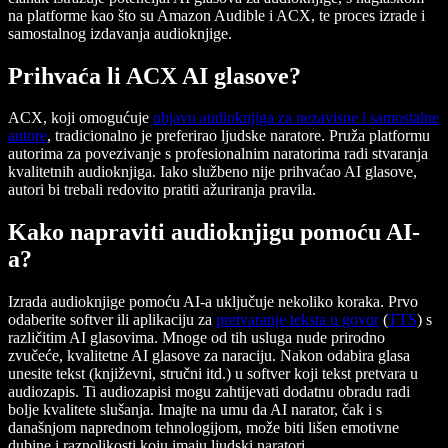
na platforme kao što su Amazon Audible i ACX, te proces izrade i
samostalnog izdavanja audioknjige.
Prihvaća li ACX AI glasove?
ACX, koji omogućuje
objavu audioknjiga za nezavisne i samostalne
autore
, tradicionalno je preferirao ljudske naratore. Pruža platformu
autorima za povezivanje s profesionalnim naratorima radi stvaranja
kvalitetnih audioknjiga. Iako službeno nije prihvaćao AI glasove,
autori bi trebali redovito pratiti ažuriranja pravila.
Kako napraviti audioknjigu pomoću AI-
a?
Izrada audioknjige pomoću AI-a uključuje nekoliko koraka. Prvo
odaberite softver ili aplikaciju za
pretvaranje teksta u govor
(
TTS
) s
različitim AI glasovima. Mnoge od tih usluga nude prirodno
zvučeće, kvalitetne AI glasove za naraciju. Nakon odabira glasa
unesite tekst (književni, stručni itd.) u softver koji tekst pretvara u
audiozapis. Ti audiozapisi mogu zahtijevati dodatnu obradu radi
bolje kvalitete slušanja. Imajte na umu da AI narator, čak i s
današnjom naprednom tehnologijom, može biti lišen emotivne
dubine i raznolikosti koju imaju ljudski naratori.