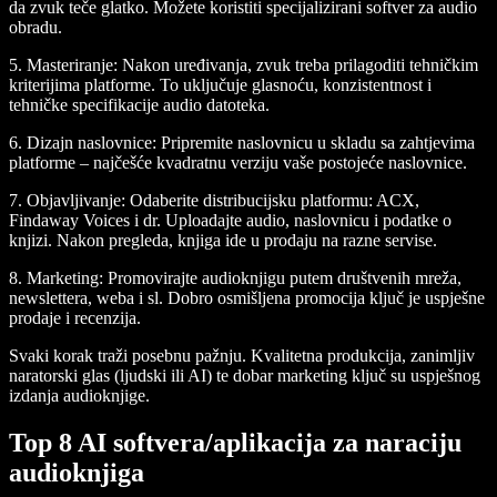
da zvuk teče glatko. Možete koristiti specijalizirani softver za audio
obradu.
5. Masteriranje:
Nakon uređivanja, zvuk treba prilagoditi tehničkim
kriterijima platforme. To uključuje glasnoću, konzistentnost i
tehničke specifikacije audio datoteka.
6. Dizajn naslovnice:
Pripremite naslovnicu u skladu sa zahtjevima
platforme – najčešće kvadratnu verziju vaše postojeće naslovnice.
7. Objavljivanje:
Odaberite distribucijsku platformu: ACX,
Findaway Voices i dr. Uploadajte audio, naslovnicu i podatke o
knjizi. Nakon pregleda, knjiga ide u prodaju na razne servise.
8. Marketing:
Promovirajte audioknjigu putem društvenih mreža,
newslettera, weba i sl. Dobro osmišljena promocija ključ je uspješne
prodaje i recenzija.
Svaki korak traži posebnu pažnju. Kvalitetna produkcija, zanimljiv
naratorski glas (ljudski ili AI) te dobar marketing ključ su uspješnog
izdanja audioknjige.
Top 8 AI softvera/aplikacija za naraciju
audioknjiga