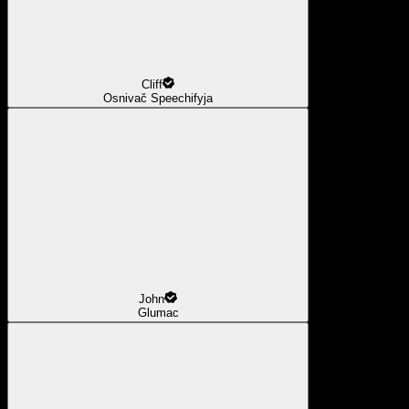
Cliff
Osnivač Speechifyja
John
Glumac