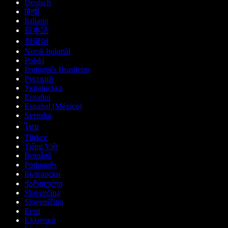
Deutsch
हिन्दी
Italiano
日本語
한국어
Norsk bokmål
Polski
Português Brasileiro
Русский
Українська
Español
Español (México)
Svenska
ไทย
Türkçe
Tiếng Việt
Română
Português
Български
ქართული
Slovenčina
Slovenščina
Eesti
Ελληνικά