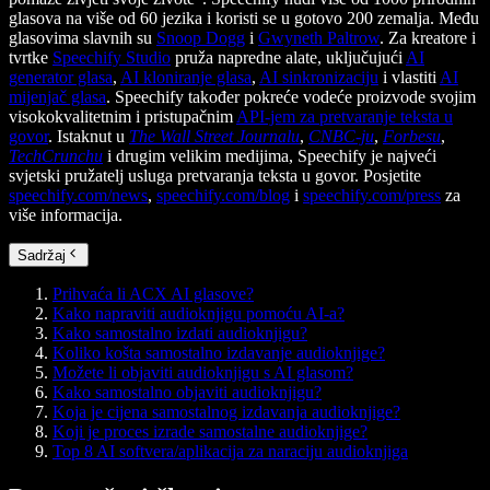
glasova na više od 60 jezika i koristi se u gotovo 200 zemalja. Među
glasovima slavnih su
Snoop Dogg
i
Gwyneth Paltrow
. Za kreatore i
tvrtke
Speechify Studio
pruža napredne alate, uključujući
AI
generator glasa
,
AI kloniranje glasa
,
AI sinkronizaciju
i vlastiti
AI
mijenjač glasa
. Speechify također pokreće vodeće proizvode svojim
visokokvalitetnim i pristupačnim
API-jem za pretvaranje teksta u
govor
. Istaknut u
The Wall Street Journalu
,
CNBC-ju
,
Forbesu
,
TechCrunchu
i drugim velikim medijima, Speechify je najveći
svjetski pružatelj usluga pretvaranja teksta u govor. Posjetite
speechify.com/news
,
speechify.com/blog
i
speechify.com/press
za
više informacija.
Sadržaj
Prihvaća li ACX AI glasove?
Kako napraviti audioknjigu pomoću AI-a?
Kako samostalno izdati audioknjigu?
Koliko košta samostalno izdavanje audioknjige?
Možete li objaviti audioknjigu s AI glasom?
Kako samostalno objaviti audioknjigu?
Koja je cijena samostalnog izdavanja audioknjige?
Koji je proces izrade samostalne audioknjige?
Top 8 AI softvera/aplikacija za naraciju audioknjiga