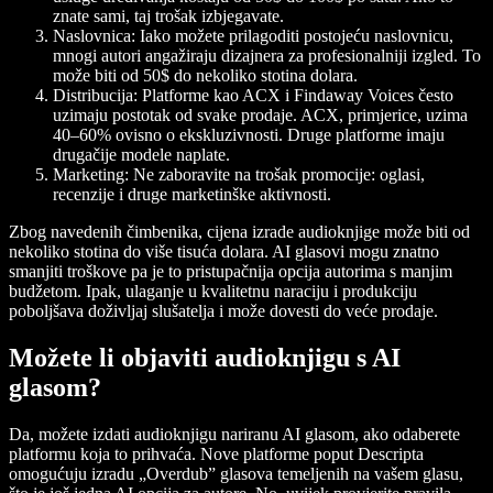
znate sami, taj trošak izbjegavate.
Naslovnica: Iako možete prilagoditi postojeću naslovnicu,
mnogi autori angažiraju dizajnera za profesionalniji izgled. To
može biti od 50$ do nekoliko stotina dolara.
Distribucija:
Platforme kao ACX i Findaway Voices često
uzimaju postotak od svake prodaje. ACX, primjerice, uzima
40–60% ovisno o ekskluzivnosti. Druge platforme imaju
drugačije modele naplate.
Marketing:
Ne zaboravite na trošak promocije: oglasi,
recenzije i druge marketinške aktivnosti.
Zbog navedenih čimbenika, cijena izrade audioknjige može biti od
nekoliko stotina do više tisuća dolara. AI glasovi mogu znatno
smanjiti troškove pa je to pristupačnija opcija autorima s manjim
budžetom. Ipak, ulaganje u kvalitetnu naraciju i produkciju
poboljšava doživljaj slušatelja i može dovesti do veće prodaje.
Možete li objaviti audioknjigu s AI
glasom?
Da, možete izdati audioknjigu nariranu AI glasom, ako odaberete
platformu koja to prihvaća. Nove platforme poput Descripta
omogućuju izradu „Overdub” glasova temeljenih na vašem glasu,