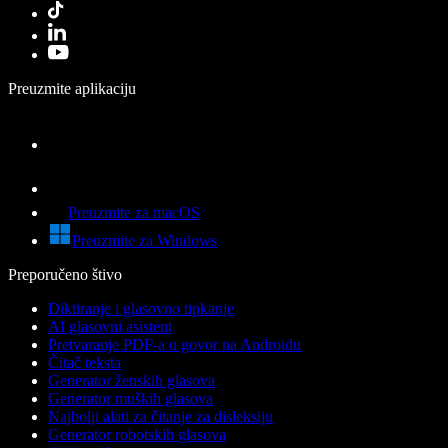
Preuzmite aplikaciju
Preuzmite za macOS
Preuzmite za Windows
Preporučeno štivo
Diktiranje i glasovno tipkanje
AI glasovni asistent
Pretvaranje PDF-a u govor na Androidu
Čitač teksta
Generator ženskih glasova
Generator muških glasova
Najbolji alati za čitanje za disleksiju
Generator robotskih glasova