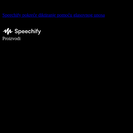
Speechify pokreće diktiranje pomoću glasovnog unosa
Pišite 5× brže uz glasovno diktiranje
Proizvodi
Saznajte više