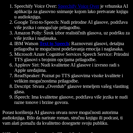
Speechify Voice Over
:
Speechify Voice Over
je vrhunska AI
aplikacija za glasovno snimanje kojom lako pretvarate knjigu
u audioknjigu.
Google Text-to-Speech:
Nudi prirodne AI glasove, podržava
više jezika i omogućuje prilagodbu.
Amazon Polly:
Širok izbor realističnih glasova, uz podršku za
više jezika i naglasaka.
IBM Watson
Text to Speech
:
Raznovrsni glasovi, detaljna
prilagodba te mogućnost podešavanja emocija i naglasaka.
Microsoft Azure Cognitive Services Speech Service:
Prirodni
TTS glasovi s brojnim opcijama prilagodbe.
Appleov Siri:
Nudi kvalitetne AI glasove i izvrsno radi s
Apple uređajima.
ReadSpeaker:
Poznat po TTS glasovima visoke kvalitete i
velikim mogućnostima prilagodbe.
Descript:
Stvara „Overdub” glasove temeljem vašeg vlastitog
glasa.
iSpeech:
Ima kvalitetne glasove, podržava više jezika te nudi
razne tonove i brzine govora.
Porast korištenja AI glasova otvara nove mogućnosti autorima
audioknjiga. Bilo da narirate roman, stručnu knjigu ili podcast, ti
vam alati pomažu da kvalitetno dosegnete svoju publiku.