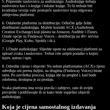
5. Pripremite naslovnicu za audioknjigu:
Audioknjige trebaju
naslovnicu kao i e-knjige i tiskane knjige. To bi trebala biti
kvadratna verzija vaše postojeće naslovnice koja odgovara
zahtjevima platformi.
6. Odaberite platformu za distribuciju:
Odlučite gdje želite
distribuirati audioknjigu. Možete koristiti ACX (Audiobook
Creation Exchange) koji plasira na Amazon, Audible i iTunes.
Ostale opcije su Findaway Voices – distribucija na 40+ servisa
(Google Play, Kobo, Spotify i dr.).
7. Učitajte audioknjigu:
Slijedite upute na odabranoj platformi za
upload zvuka i naslovnice. Trebat ćete unijeti podatke o knjizi:
naziv, autora i opis.
8. Odredite cijenu i objavite:
Na nekim platformama (ACX) cijenu
određuju oni prema duljini, na drugima (Findaway Voices) birate
sami. Po završetku procesa, knjiga ide na pregled i, kad bude
odobrena, dostupna je za prodaju.
Svaka platforma ima svoja pravila i zahtjeve, zato ih uvijek
provjerite i pridržavajte ih se kako biste uspješno objavili
audioknjigu.
Koja je cijena samostalnog izdavanja