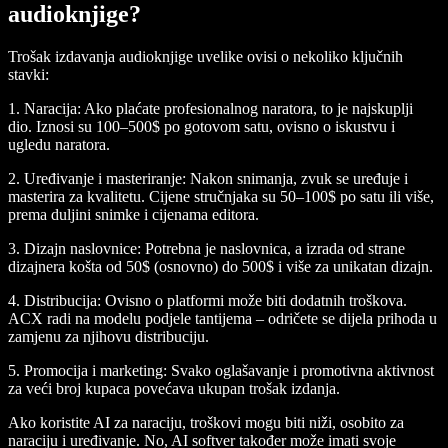
audioknjige?
Trošak izdavanja audioknjige uvelike ovisi o nekoliko ključnih
stavki:
1. Naracija
: Ako plaćate profesionalnog naratora, to je najskuplji
dio. Iznosi su 100–500$ po gotovom satu, ovisno o iskustvu i
ugledu naratora.
2. Uređivanje i masteriranje
: Nakon snimanja, zvuk se uređuje i
masterira za kvalitetu. Cijene stručnjaka su 50–100$ po satu ili više,
prema duljini snimke i cijenama editora.
3. Dizajn naslovnice
: Potrebna je naslovnica, a izrada od strane
dizajnera košta od 50$ (osnovno) do 500$ i više za unikatan dizajn.
4. Distribucija
: Ovisno o platformi može biti dodatnih troškova.
ACX radi na modelu podjele tantijema – odričete se dijela prihoda u
zamjenu za njihovu distribuciju.
5. Promocija i marketing
: Svako oglašavanje i promotivna aktivnost
za veći broj kupaca povećava ukupan trošak izdanja.
Ako koristite AI za naraciju, troškovi mogu biti niži, osobito za
naraciju i uređivanje. No, AI softver također može imati svoje