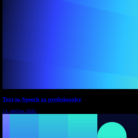
Text-to-Speech za profesionalce
13. siječnja 2026.