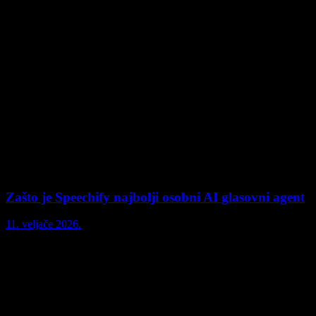
Zašto je Speechify najbolji osobni AI glasovni agent
11. veljače 2026.