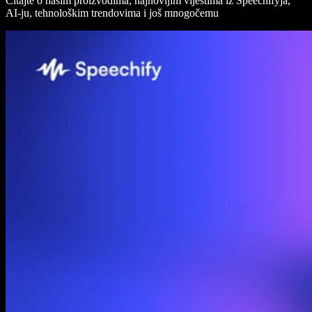
Čitajte o našim proizvodima, najnovijim vijestima iz Speechifyja,
AI-ju, tehnološkim trendovima i još mnogočemu