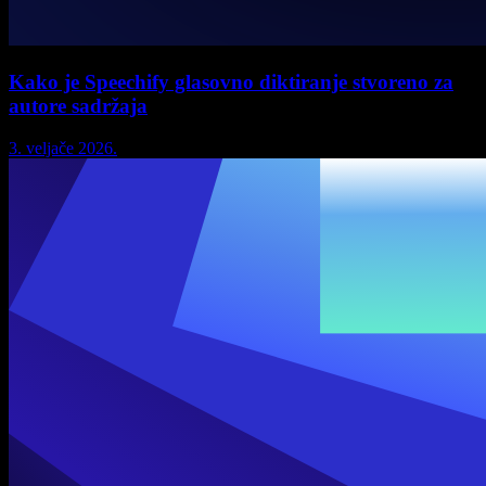
Kako je Speechify glasovno diktiranje stvoreno za
autore sadržaja
3. veljače 2026.