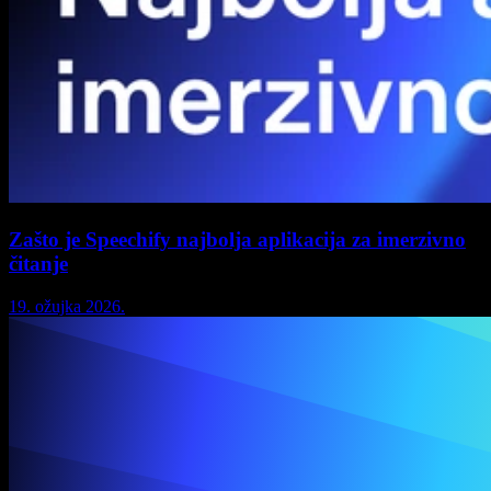
Zašto je Speechify najbolja aplikacija za imerzivno
čitanje
19. ožujka 2026.