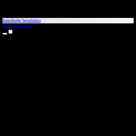
Isprobajte besplatno
Preuzmite sada
Proizvodi
Pretvaranje teksta u govor
Aplikacije za iPhone i iPad
Aplikacija za Android
Proširenje za Chrome
Proširenje za Edge
Web-aplikacija
Aplikacija za Mac
Aplikacija za Windows