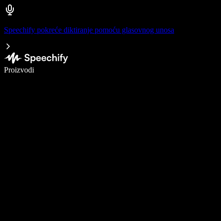
Speechify pokreće diktiranje pomoću glasovnog unosa
Pišite 5× brže uz glasovno diktiranje
Proizvodi
Saznajte više