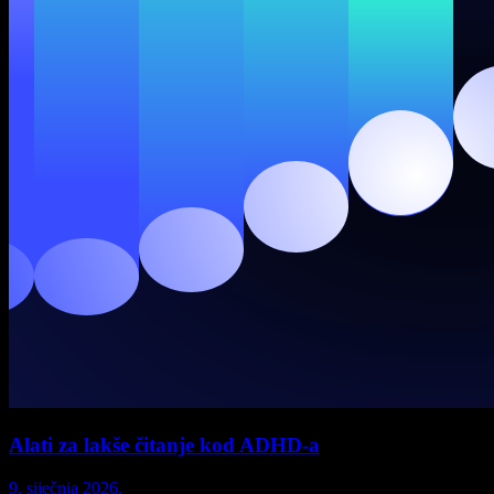
Alati za lakše čitanje kod ADHD-a
9. siječnja 2026.