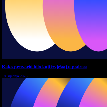
Kako pretvoriti bilo koji izvještaj u podcast
18. siječnja 2026.