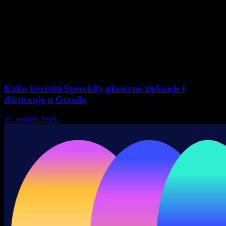
Kako koristiti Speechify glasovno tipkanje i
diktiranje u Gmailu
15. veljače 2026.