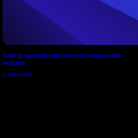
Zašto je Speechify bolji izbor od tradicionalnih
podcasta
2. veljače 2026.