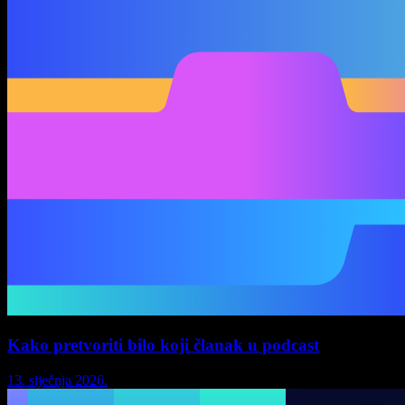
Kako pretvoriti bilo koji članak u podcast
13. siječnja 2026.