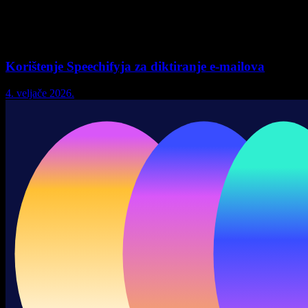
Korištenje Speechifyja za diktiranje e-mailova
4. veljače 2026.