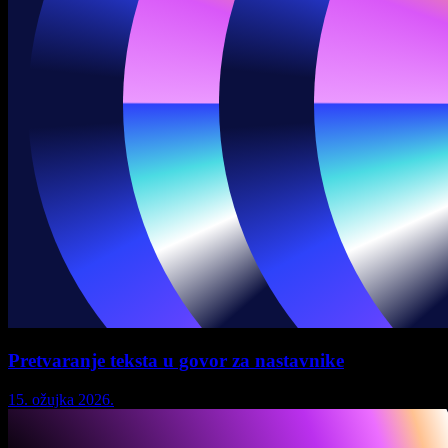
Pretvaranje teksta u govor za nastavnike
15. ožujka 2026.