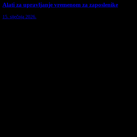
Alati za upravljanje vremenom za zaposlenike
15. siječnja 2026.