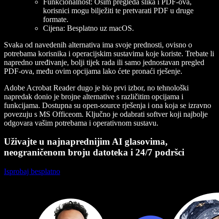
Funkcionalnost
: Osim pregleda slika i PDF-ova,
korisnici mogu bilježiti te pretvarati PDF u druge
formate.
Cijena
: Besplatno uz macOS.
Svaka od navedenih alternativa ima svoje prednosti, ovisno o
potrebama korisnika i operacijskim sustavima koje koriste. Trebate li
napredno uređivanje, bolji tijek rada ili samo jednostavan pregled
PDF-ova, među ovim opcijama lako ćete pronaći rješenje.
Adobe Acrobat Reader dugo je bio prvi izbor, no tehnološki
napredak donio je brojne alternative s različitim opcijama i
funkcijama. Dostupna su open-source rješenja i ona koja se izravno
povezuju s MS Officeom. Ključno je odabrati softver koji najbolje
odgovara vašim potrebama i operativnom sustavu.
Uživajte u najnaprednijim AI glasovima,
neograničenom broju datoteka i 24/7 podršci
Isprobaj besplatno