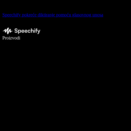
Speechify pokreće diktiranje pomoću glasovnog unosa
Pišite 5× brže uz glasovno diktiranje
Proizvodi
Saznajte više