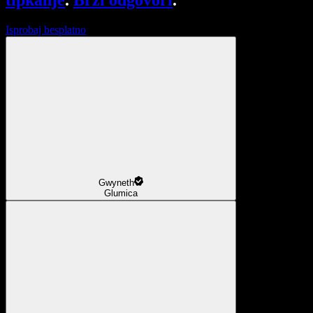
tipkanje
.
Brzi odgovori
.
Isprobaj besplatno
Gwyneth
Glumica