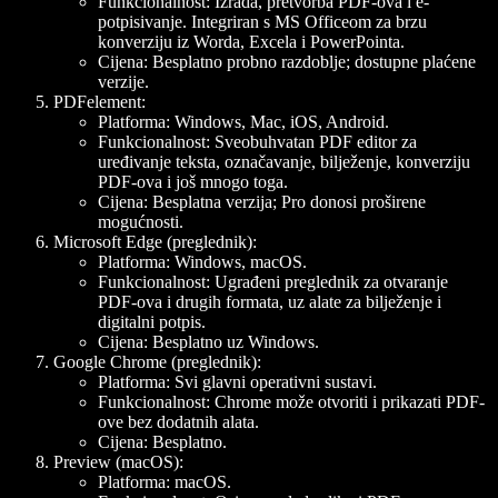
Funkcionalnost
: Izrada, pretvorba PDF-ova i e-
potpisivanje. Integriran s MS Officeom za brzu
konverziju iz Worda, Excela i PowerPointa.
Cijena
: Besplatno probno razdoblje; dostupne plaćene
verzije.
PDFelement
:
Platforma
: Windows, Mac, iOS, Android.
Funkcionalnost
: Sveobuhvatan PDF editor za
uređivanje teksta, označavanje, bilježenje, konverziju
PDF-ova i još mnogo toga.
Cijena
: Besplatna verzija; Pro donosi proširene
mogućnosti.
Microsoft Edge (preglednik)
:
Platforma
: Windows, macOS.
Funkcionalnost
: Ugrađeni preglednik za otvaranje
PDF-ova i drugih formata, uz alate za bilježenje i
digitalni potpis.
Cijena
: Besplatno uz Windows.
Google Chrome (preglednik)
:
Platforma
: Svi glavni operativni sustavi.
Funkcionalnost
: Chrome može otvoriti i prikazati PDF-
ove bez dodatnih alata.
Cijena
: Besplatno.
Preview (macOS)
:
Platforma
: macOS.