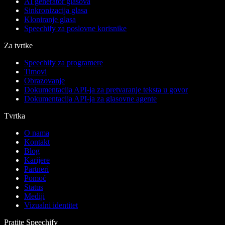
AI generator glasova
Sinkronizacija glasa
Kloniranje glasa
Speechify za poslovne korisnike
Za tvrtke
Speechify za programere
Timovi
Obrazovanje
Dokumentacija API-ja za pretvaranje teksta u govor
Dokumentacija API-ja za glasovne agente
Tvrtka
O nama
Kontakt
Blog
Karijere
Partneri
Pomoć
Status
Mediji
Vizualni identitet
Pratite Speechify