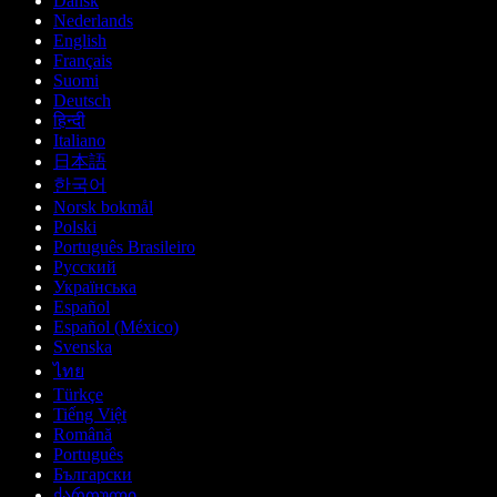
Dansk
Nederlands
English
Français
Suomi
Deutsch
हिन्दी
Italiano
日本語
한국어
Norsk bokmål
Polski
Português Brasileiro
Русский
Українська
Español
Español (México)
Svenska
ไทย
Türkçe
Tiếng Việt
Română
Português
Български
ქართული