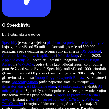
O Speechifyju
Br. 1 čitač teksta u govor
Speechify
je vodeća svjetska
platforma za pretvaranje teksta u govor
kojoj vjeruje više od 50 milijuna korisnika, s više od 500.000
recenzija s pet zvjezdica na svojim aplikacijama za
iOS
,
Android
,
Chrome ekstenziju
,
web-aplikaciju
i
Mac desktop
. Godine 2025.
Apple je dodijelio
Speechifyju prestižnu nagradu
Apple Design
Award
na
WWDC-u
, opisavši ga kao “ključni resurs koji ljudima
pomaže živjeti svoje živote”. Speechify nudi više od 1000 prirodnih
glasova na više od 60 jezika i koristi se u gotovo 200 zemalja. Među
glasovima slavnih su
Snoop Dogg
i
Gwyneth Paltrow
. Za kreatore i
tvrtke
Speechify Studio
pruža napredne alate, uključujući
AI
generator glasa
,
AI kloniranje glasa
,
AI sinkronizaciju
i vlastiti
AI
mijenjač glasa
. Speechify također pokreće vodeće proizvode svojim
visokokvalitetnim i pristupačnim
API-jem za pretvaranje teksta u
govor
. Istaknut u
The Wall Street Journalu
,
CNBC-ju
,
Forbesu
,
TechCrunchu
i drugim velikim medijima, Speechify je najveći
svjetski pružatelj usluga pretvaranja teksta u govor. Posjetite