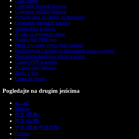
Čitač teksta
Generator ženskih glasova
Generator muških glasova
Najbolji alati za čitanje za disleksiju
Generator robotskih glasova
Anime tekst u govor
AI alat za promjenu glasa
Audio čitač PDF-ova
Može li Google Docs čitati naglas?
Proširenje za Chrome za pretvaranje teksta u govor
Pretvaranje hindskog teksta u govor
Čitanje PDF-a naglas
AI generator glasova
Texto a Voz
Leitor de Texto
Pogledajte na drugim jezicima
العربية
Magyar
中文 (简体)
中文 (台灣)
中文 (简体 中国大陆)
Čeština