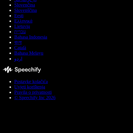
Slovenčina
Slovenščina
Eesti
Ελληνικά
Lietuvių
עברית
Bahasa Indonesia
বাংলা
Català
Bahasa Melayu
اردو
Postavke kolačića
Uvjeti korištenja
Pravila o privatnosti
© Speechify Inc 2026