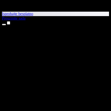
Isprobajte besplatno
Preuzmite sada
Proizvodi
Pretvaranje teksta u govor
Aplikacije za iPhone i iPad
Aplikacija za Android
Proširenje za Chrome
Proširenje za Edge
Web-aplikacija
Aplikacija za Mac
Aplikacija za Windows