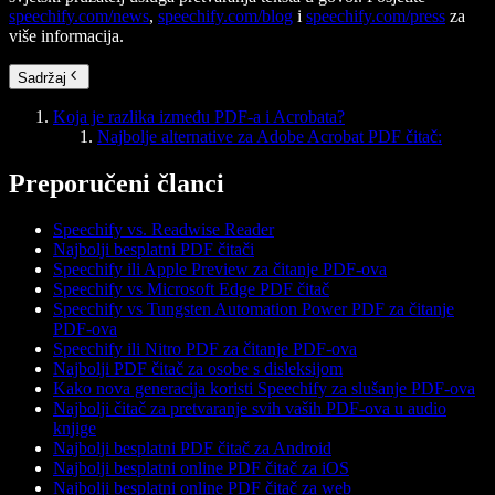
speechify.com/news
,
speechify.com/blog
i
speechify.com/press
za
više informacija.
Sadržaj
Koja je razlika između PDF-a i Acrobata?
Najbolje alternative za Adobe Acrobat PDF čitač:
Preporučeni članci
Speechify vs. Readwise Reader
Najbolji besplatni PDF čitači
Speechify ili Apple Preview za čitanje PDF-ova
Speechify vs Microsoft Edge PDF čitač
Speechify vs Tungsten Automation Power PDF za čitanje
PDF-ova
Speechify ili Nitro PDF za čitanje PDF-ova
Najbolji PDF čitač za osobe s disleksijom
Kako nova generacija koristi Speechify za slušanje PDF-ova
Najbolji čitač za pretvaranje svih vaših PDF-ova u audio
knjige
Najbolji besplatni PDF čitač za Android
Najbolji besplatni online PDF čitač za iOS
Najbolji besplatni online PDF čitač za web