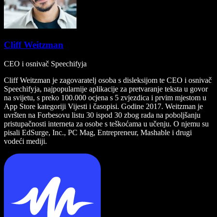
Cliff Weitzman
CEO i osnivač Speechifyja
Cliff Weitzman je zagovaratelj osoba s disleksijom te CEO i osnivač
Speechifyja, najpopularnije aplikacije za pretvaranje teksta u govor
na svijetu, s preko 100.000 ocjena s 5 zvjezdica i prvim mjestom u
App Store kategoriji Vijesti i časopisi. Godine 2017. Weitzman je
uvršten na Forbesovu listu 30 ispod 30 zbog rada na poboljšanju
pristupačnosti interneta za osobe s teškoćama u učenju. O njemu su
pisali EdSurge, Inc., PC Mag, Entrepreneur, Mashable i drugi
vodeći mediji.