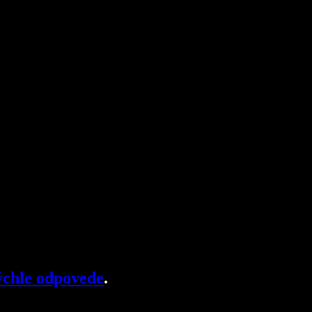
chle odpovede
.