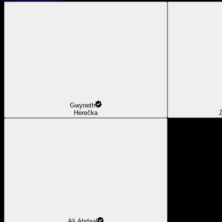
Gwyneth
Herečka
Z
Ali Abdaal