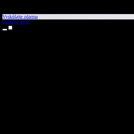
Vyskúšajte zdarma
Stiahnuť teraz
Produkty
Prevod textu na reč
Aplikácie pre iPhone a iPad
Aplikácia pre Android
Rozšírenie pre Chrome
Rozšírenie pre Edge
Webová aplikácia
Aplikácia pre Mac
Aplikácia pre Windows