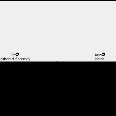
Cliff
John
akladateľ Speechify
Herec