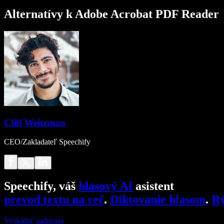
Alternatívy k Adobe Acrobat PDF Reader
Cliff Weitzman
CEO/Zakladateľ Speechify
Speechify, váš
hlasový AI
asistent
prevod textu na reč
.
Diktovanie hlasom
.
Rý
Vyskúšať zadarmo