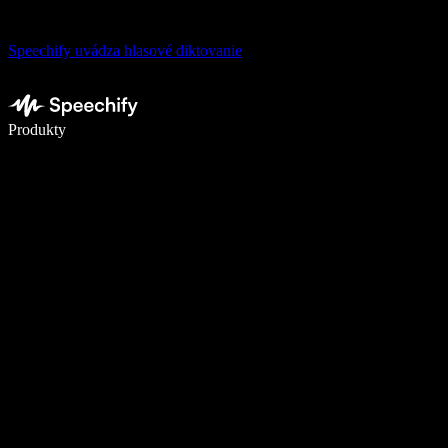
Speechify uvádza hlasové diktovanie
Píšte 5× rýchlejšie pomocou hlasového diktovania
Produkty
Zistiť viac