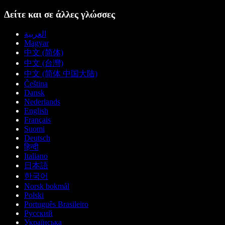
Δείτε και σε άλλες γλώσσες
العربية
Magyar
中文 (简体)
中文 (台灣)
中文 (简体 中国大陆)
Čeština
Dansk
Nederlands
English
Français
Suomi
Deutsch
हिन्दी
Italiano
日本語
한국어
Norsk bokmål
Polski
Português Brasileiro
Русский
Українська