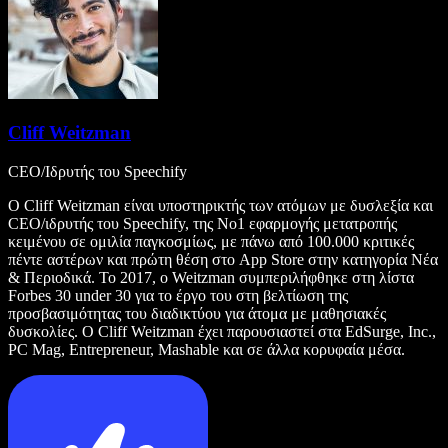
Cliff Weitzman
CEO/Ιδρυτής του Speechify
Ο Cliff Weitzman είναι υποστηρικτής των ατόμων με δυσλεξία και
CEO/ιδρυτής του Speechify, της Νο1 εφαρμογής μετατροπής
κειμένου σε ομιλία παγκοσμίως, με πάνω από 100.000 κριτικές
πέντε αστέρων και πρώτη θέση στο App Store στην κατηγορία Νέα
& Περιοδικά. Το 2017, ο Weitzman συμπεριλήφθηκε στη λίστα
Forbes 30 under 30 για το έργο του στη βελτίωση της
προσβασιμότητας του διαδικτύου για άτομα με μαθησιακές
δυσκολίες. Ο Cliff Weitzman έχει παρουσιαστεί στα EdSurge, Inc.,
PC Mag, Entrepreneur, Mashable και σε άλλα κορυφαία μέσα.