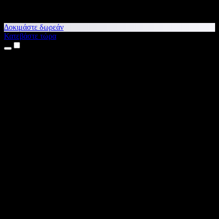
Δοκιμάστε δωρεάν
Κατεβάστε τώρα
Προϊόντα
Κείμενο σε Ομιλία
Εφαρμογές για iPhone & iPad
Εφαρμογή για Android
Επέκταση για Chrome
Επέκταση για Edge
Web εφαρμογή
Εφαρμογή για Mac
Εφαρμογή για Windows