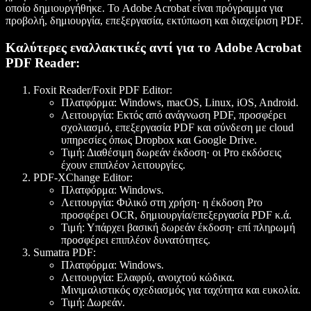
οποίο δημιουργήθηκε. Το Adobe Acrobat είναι πρόγραμμα για
προβολή, δημιουργία, επεξεργασία, εκτύπωση και διαχείριση PDF.
Καλύτερες εναλλακτικές αντί για το Adobe Acrobat
PDF Reader:
Foxit Reader/Foxit PDF Editor
:
Πλατφόρμα
: Windows, macOS, Linux, iOS, Android.
Λειτουργία
: Εκτός από ανάγνωση PDF, προσφέρει
σχολιασμό, επεξεργασία PDF και σύνδεση με cloud
υπηρεσίες όπως Dropbox και Google Drive.
Τιμή
: Διαθέσιμη δωρεάν έκδοση· οι Pro εκδόσεις
έχουν επιπλέον λειτουργίες.
PDF-XChange Editor
:
Πλατφόρμα
: Windows.
Λειτουργία
: Φιλικό στη χρήση· η έκδοση Pro
προσφέρει OCR, δημιουργία/επεξεργασία PDF κ.ά.
Τιμή
: Υπάρχει βασική δωρεάν έκδοση· επί πληρωμή
προσφέρει επιπλέον δυνατότητες.
Sumatra PDF
:
Πλατφόρμα
: Windows.
Λειτουργία
: Ελαφρύ, ανοιχτού κώδικα.
Μινιμαλιστικός σχεδιασμός για ταχύτητα και ευκολία.
Τιμή
: Δωρεάν.