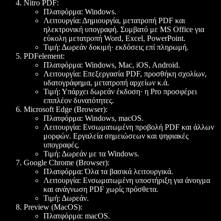
Nitro PDF
:
Πλατφόρμα
: Windows.
Λειτουργία
: Δημιουργία, μετατροπή PDF και
ηλεκτρονική υπογραφή. Συμβατό με MS Office για
εύκολη μετατροπή Word, Excel, PowerPoint.
Τιμή
: Δωρεάν δοκιμή· εκδόσεις επί πληρωμή.
PDFelement
:
Πλατφόρμα
: Windows, Mac, iOS, Android.
Λειτουργία
: Επεξεργασία PDF, προσθήκη σχολίων,
υδατογράφημα, μετατροπή αρχείων κ.ά.
Τιμή
: Υπάρχει δωρεάν έκδοση· η Pro προσφέρει
επιπλέον δυνατότητες.
Microsoft Edge (Browser)
:
Πλατφόρμα
: Windows, macOS.
Λειτουργία
: Ενσωματωμένη προβολή PDF και άλλων
μορφών. Εργαλεία σημειώσεων και ψηφιακές
υπογραφές.
Τιμή
: Δωρεάν με τα Windows.
Google Chrome (Browser)
:
Πλατφόρμα
: Όλα τα βασικά λειτουργικά.
Λειτουργία
: Ενσωματωμένη υποστήριξη για άνοιγμα
και ανάγνωση PDF χωρίς πρόσθετα.
Τιμή
: Δωρεάν.
Preview (MacOS)
:
Πλατφόρμα
: macOS.