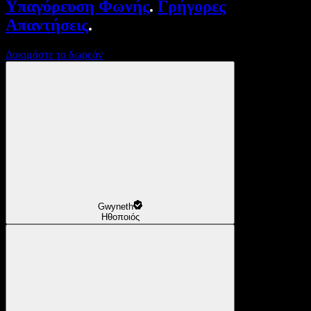
Υπαγόρευση Φωνής
.
Γρήγορες
Απαντήσεις
.
Δοκιμάστε το δωρεάν
Gwyneth
Ηθοποιός