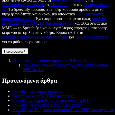
προηγμένα εργαλεία, όπως τη
Γεννήτρια Φωνής AI
, την
Κλωνοποίηση Φωνής AI
, το
AI Dubbing
και τον
Αλλαγέα Φωνής
AI
. Το Speechify τροφοδοτεί επίσης κορυφαία προϊόντα με το
υψηλής ποιότητας και οικονομικά αποδοτικό
API μετατροπής
κειμένου σε ομιλία
. Έχει παρουσιαστεί σε μέσα όπως
The Wall
Street Journal
,
CNBC
,
Forbes
,
TechCrunch
και άλλα σημαντικά
ΜΜΕ — το Speechify είναι ο μεγαλύτερος πάροχος μετατροπής
κειμένου σε ομιλία στον κόσμο. Επισκεφθείτε τα
speechify.com/news
,
speechify.com/blog
και
speechify.com/press
για να μάθετε περισσότερα.
Περιεχόμενα
Ποια είναι η διαφορά ανάμεσα σε PDF και Acrobat;
Καλύτερες εναλλακτικές αντί για το Adobe Acrobat
PDF Reader:
Προτεινόμενα άρθρα
Speechify vs. Readwise Reader
Καλύτεροι δωρεάν PDF αναγνώστες
Speechify vs Apple Preview για ανάγνωση PDF
Speechify vs Microsoft Edge PDF Reader
Speechify vs Tungsten Automation Power PDF για ανάγνωση
PDF