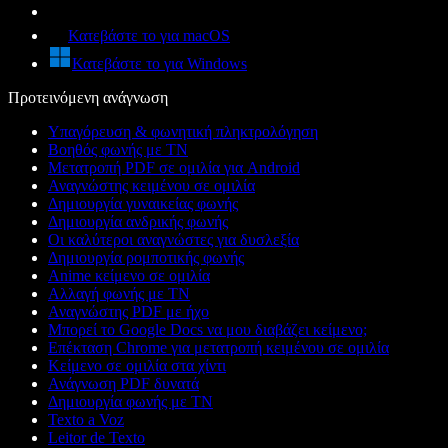
Κατεβάστε το για macOS
Κατεβάστε το για Windows
Προτεινόμενη ανάγνωση
Υπαγόρευση & φωνητική πληκτρολόγηση
Βοηθός φωνής με ΤΝ
Μετατροπή PDF σε ομιλία για Android
Αναγνώστης κειμένου σε ομιλία
Δημιουργία γυναικείας φωνής
Δημιουργία ανδρικής φωνής
Οι καλύτεροι αναγνώστες για δυσλεξία
Δημιουργία ρομποτικής φωνής
Anime κείμενο σε ομιλία
Αλλαγή φωνής με ΤΝ
Αναγνώστης PDF με ήχο
Μπορεί το Google Docs να μου διαβάζει κείμενο;
Επέκταση Chrome για μετατροπή κειμένου σε ομιλία
Κείμενο σε ομιλία στα χίντι
Ανάγνωση PDF δυνατά
Δημιουργία φωνής με ΤΝ
Texto a Voz
Leitor de Texto