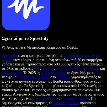
Σχετικά με το Speechify
#1 Αναγνώστης Μετατροπής Κειμένου σε Ομιλία
Speechify
είναι η κορυφαία πλατφόρμα
μετατροπής κειμένου σε
ομιλία
στον κόσμο, εμπιστευμένη από πάνω από 50 εκατομμύρια
χρήστες και με περισσότερες από 500.000 κριτικές πέντε αστέρων
σε όλες τις εκδόσεις
iOS
,
Android
,
Chrome Extension
,
web app
και
Mac desktop
. Το 2025, η
Apple βράβευσε
το Speechify με το
περίφημο
Apple Design Award
στο
WWDC
, χαρακτηρίζοντάς το
ως «ένα σημαντικό εργαλείο που βοηθά τους ανθρώπους να ζουν
τη ζωή τους». Το Speechify προσφέρει πάνω από 1.000 φωνές με
φυσικό ήχο σε 60+ γλώσσες και χρησιμοποιείται σε σχεδόν 200
χώρες. Ανάμεσα στις διασημότητες που έχουν δώσει τη φωνή τους
στο Speechify είναι οι
Snoop Dogg
και
Gwyneth Paltrow
. Για
δημιουργούς και επιχειρήσεις, το
Speechify Studio
προσφέρει