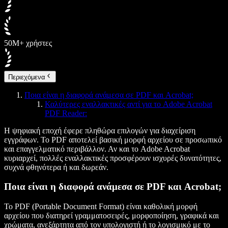
50M+ χρήστες
Περιεχόμενα
Ποια είναι η διαφορά ανάμεσα σε PDF και Acrobat;
Καλύτερες εναλλακτικές αντί για το Adobe Acrobat
PDF Reader:
Η ψηφιακή εποχή έφερε πληθώρα επιλογών για διαχείριση
εγγράφων. Το PDF αποτελεί βασική μορφή αρχείου σε προσωπικό
και επαγγελματικό περιβάλλον. Αν και το Adobe Acrobat
κυριαρχεί, πολλές εναλλακτικές προσφέρουν ισχυρές δυνατότητες,
συχνά φθηνότερα ή και δωρεάν.
Ποια είναι η διαφορά ανάμεσα σε PDF και Acrobat;
Το PDF (Portable Document Format) είναι καθολική μορφή
αρχείου που διατηρεί γραμματοσειρές, μορφοποίηση, γραφικά και
χρώματα, ανεξάρτητα από τον υπολογιστή ή το λογισμικό με το