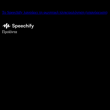
Το Speechify λανσάρει τη φωνητική πληκτρολόγηση (υπαγόρευση)
Γράψτε 5× πιο γρήγορα με φωνητική πληκτρολόγηση
Προϊόντα
Μάθετε περισσότερα