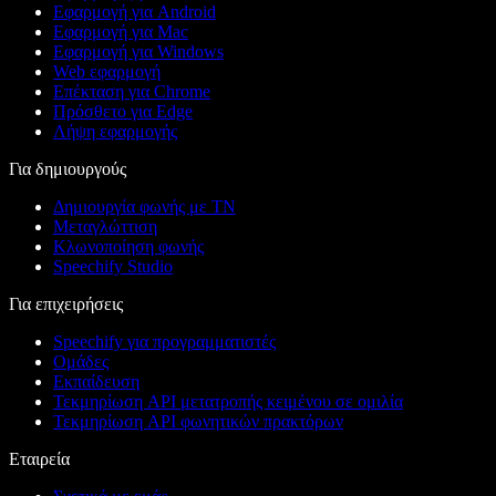
Εφαρμογή για Android
Εφαρμογή για Mac
Εφαρμογή για Windows
Web εφαρμογή
Επέκταση για Chrome
Πρόσθετο για Edge
Λήψη εφαρμογής
Για δημιουργούς
Δημιουργία φωνής με ΤΝ
Μεταγλώττιση
Κλωνοποίηση φωνής
Speechify Studio
Για επιχειρήσεις
Speechify για προγραμματιστές
Ομάδες
Εκπαίδευση
Τεκμηρίωση API μετατροπής κειμένου σε ομιλία
Τεκμηρίωση API φωνητικών πρακτόρων
Εταιρεία