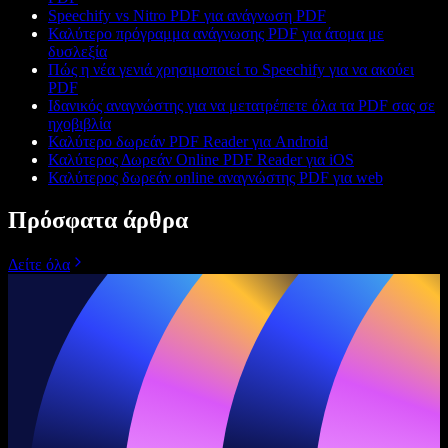
Speechify vs Nitro PDF για ανάγνωση PDF
Καλύτερο πρόγραμμα ανάγνωσης PDF για άτομα με
δυσλεξία
Πώς η νέα γενιά χρησιμοποιεί το Speechify για να ακούει
PDF
Ιδανικός αναγνώστης για να μετατρέπετε όλα τα PDF σας σε
ηχοβιβλία
Καλύτερο δωρεάν PDF Reader για Android
Καλύτερος Δωρεάν Online PDF Reader για iOS
Καλύτερος δωρεάν online αναγνώστης PDF για web
Πρόσφατα άρθρα
Δείτε όλα