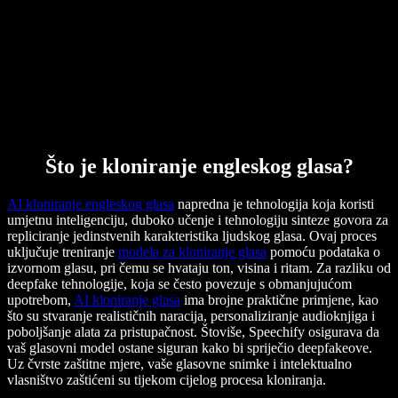
Što je kloniranje engleskog glasa?
AI kloniranje engleskog glasa
napredna je tehnologija koja koristi
umjetnu inteligenciju, duboko učenje i tehnologiju sinteze govora za
repliciranje jedinstvenih karakteristika ljudskog glasa. Ovaj proces
uključuje treniranje
modela za kloniranje glasa
pomoću podataka o
izvornom glasu, pri čemu se hvataju ton, visina i ritam. Za razliku od
deepfake tehnologije, koja se često povezuje s obmanjujućom
upotrebom,
AI kloniranje glasa
ima brojne praktične primjene, kao
što su stvaranje realističnih naracija, personaliziranje audioknjiga i
poboljšanje alata za pristupačnost. Štoviše, Speechify osigurava da
vaš glasovni model ostane siguran kako bi spriječio deepfakeove.
Uz čvrste zaštitne mjere, vaše glasovne snimke i intelektualno
vlasništvo zaštićeni su tijekom cijelog procesa kloniranja.