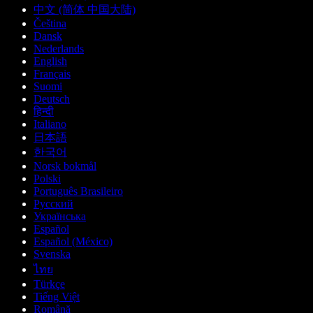
中文 (简体 中国大陆)
Čeština
Dansk
Nederlands
English
Français
Suomi
Deutsch
हिन्दी
Italiano
日本語
한국어
Norsk bokmål
Polski
Português Brasileiro
Русский
Українська
Español
Español (México)
Svenska
ไทย
Türkçe
Tiếng Việt
Română