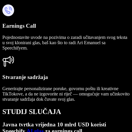
Earnings Call
Pojednostavite uvode na pozivima o zaradi učitavanjem svog teksta
u svoj klonirani glas, baš kao što to radi Ari Emanuel sa
Speechifyem.
Stvaranje sadržaja
Generirajte personalizirane poruke, govornu poštu ili kreativne
TikTokove, a da ne izgovorite ni riječ — omogućuje vam učinkovito
stvaranje sadržaja dok čuvate svoj glas.
STUDIJ SLUČAJA
Javna tvrtka vrijedna 10 mlrd USD koristi
Speechify
AI glas
za earnings call