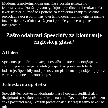
Moderna tehnologija kloniranja glasa postala je izuzetno
jednostavna za korištenje, omogućujući pojedincima i tvrtkama da
iskoriste njezinu moć bez potrebe za tehničkim znanjem. Vjerno
reproducirajući izvorni glas, ova tehnologija nudi inovativne načine
interakcije sa zvučnim sadržajem i pomiče granice umjetne
inteligencije.
Zašto odabrati Speechify za kloniranje
engleskog glasa?
AI lideri
Speechify je na čelu inovacija i osnažuje ljude da poboljšaju svoj
život uz pomoć umjetne inteligencije. Kao pouzdani lider AI
industrije, Speechify nudi jedinstvenu platformu koja objedinjuje sve
vaše AI potrebe na jednom mjestu.
Jednostavna upotreba
Speechifyjev softver za kloniranje glasa i opsežni studijski alati
dizajnirani su s lakoćom korištenja na umu. Bez potrebe za učenjem,
čak i početnici mogu kreirati profesionalan sadržaj u samo nekoliko
minuta.