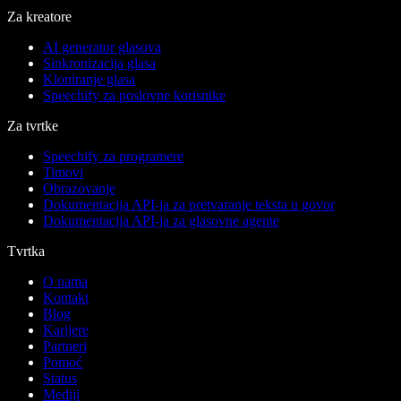
Za kreatore
AI generator glasova
Sinkronizacija glasa
Kloniranje glasa
Speechify za poslovne korisnike
Za tvrtke
Speechify za programere
Timovi
Obrazovanje
Dokumentacija API-ja za pretvaranje teksta u govor
Dokumentacija API-ja za glasovne agente
Tvrtka
O nama
Kontakt
Blog
Karijere
Partneri
Pomoć
Status
Mediji