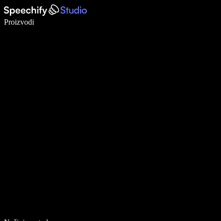
Pišite 5× brže uz glasovno diktiranje
Proizvodi
Saznajte više