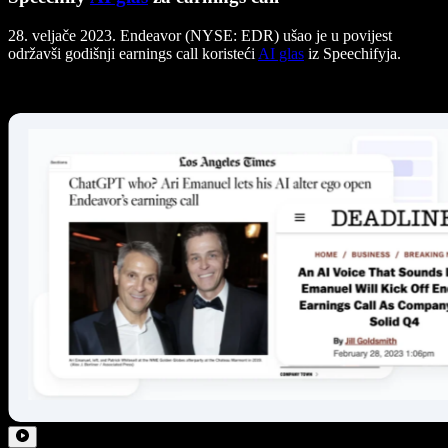
28. veljače 2023. Endeavor (NYSE: EDR) ušao je u povijest
održavši godišnji earnings call koristeći
AI glas
iz Speechifyja.