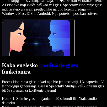
audio knjiga do stvaranja sadržaja, možete kreirati visokokvalitetne
AI klonove koji zvuče baš kao vaš glas. Speechify kloniranje glasa
radi izravno u vašem pregledniku na bilo kojem uređaju —
Windows, Mac, iOS ili Android. Nije potreban poseban softver.
Kako englesko
kloniranje glasa
funkcionira
Proces kloniranja glasa nikad nije bio jednostavniji. Uz naprednu AI
tehnologiju generiranja glasa u Speechify Studiju, vaš klonirani glas
bit će spreman za korištenje u trenu!
Korak 1: Snimite glas u trajanju od 20 sekundi ili učitajte audio
datoteku.