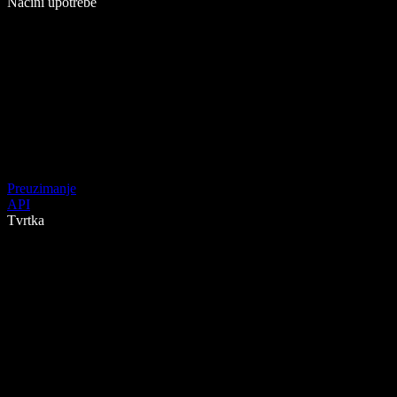
Načini upotrebe
Preuzimanje
API
Tvrtka