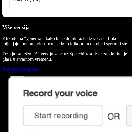
Više verzija
Kliknite na "generiraj" kako biste dobili različite verzije. Lako
mijenjajte brzinu i glasnoću. Jednim klikom preuzmite i spremni ste.
Dobijte savršenu AI verziju sebe uz Speechify softver za kloniranje
glasa u stvarnom vremenu.
Isprobajte besplatno