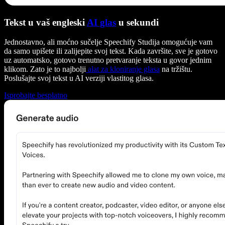
Tekst u vaš engleski
AI glas
u sekundi
Jednostavno, ali moćno sučelje Speechify Studija omogućuje vam
da samo upišete ili zalijepite svoj tekst. Kada završite, sve je gotovo
uz automatsko, gotovo trenutno pretvaranje teksta u govor jednim
klikom. Zato je to najbolji
alat za kloniranje glasa
na tržištu.
Poslušajte svoj tekst u AI verziji vlastitog glasa.
Isprobajte besplatno