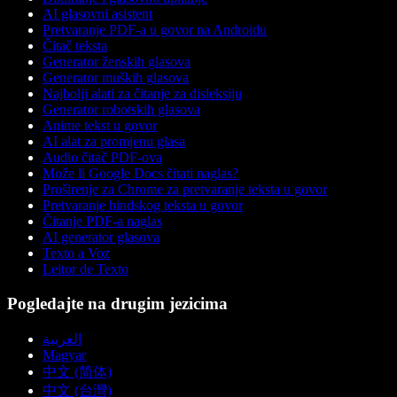
AI glasovni asistent
Pretvaranje PDF-a u govor na Androidu
Čitač teksta
Generator ženskih glasova
Generator muških glasova
Najbolji alati za čitanje za disleksiju
Generator robotskih glasova
Anime tekst u govor
AI alat za promjenu glasa
Audio čitač PDF-ova
Može li Google Docs čitati naglas?
Proširenje za Chrome za pretvaranje teksta u govor
Pretvaranje hindskog teksta u govor
Čitanje PDF-a naglas
AI generator glasova
Texto a Voz
Leitor de Texto
Pogledajte na drugim jezicima
العربية
Magyar
中文 (简体)
中文 (台灣)