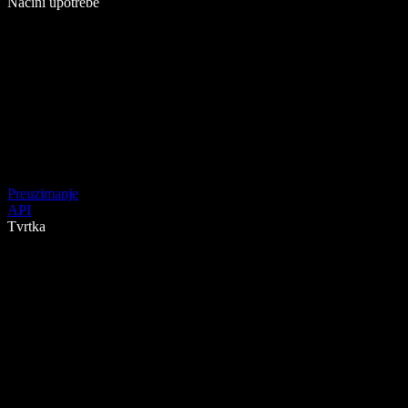
Načini upotrebe
Preuzimanje
API
Tvrtka