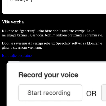
Više verzija
Kliknite na "generiraj" kako biste dobili različite verzije. Lako
mijenjajte brzinu i glasnoću. Jednim klikom preuzmite i spremni ste.
Dobijte savršenu AI verziju sebe uz Speechify softver za kloniranje
glasa u stvarnom vremenu.
Isprobajte besplatno