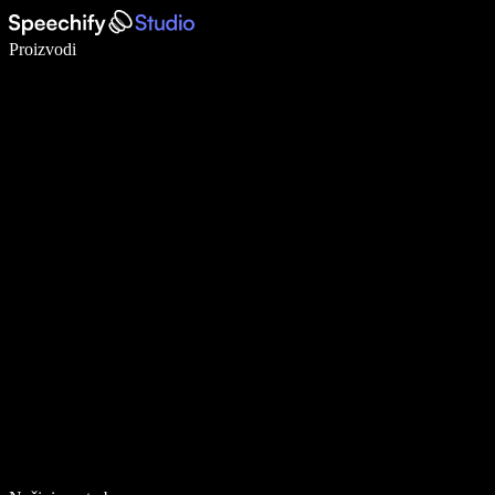
Pišite 5× brže uz glasovno diktiranje
Proizvodi
Saznajte više