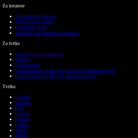
Za kreatore
AI generator glasova
Sinkronizacija glasa
Kloniranje glasa
Speechify za poslovne korisnike
Za tvrtke
Speechify za programere
Timovi
Obrazovanje
Dokumentacija API-ja za pretvaranje teksta u govor
Dokumentacija API-ja za glasovne agente
Tvrtka
O nama
Kontakt
Blog
Karijere
Partneri
Pomoć
Status
Mediji