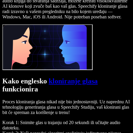
audio knjiga do stvaranja sadržaja, možete kreirati visokokvalitetne
AI klonove koji zvuče baš kao vaš glas. Speechify kloniranje glasa
radi izravno u vašem pregledniku na bilo kojem uređaju —
Windows, Mac, iOS ili Android. Nije potreban poseban softver.
Kako englesko
kloniranje glasa
funkcionira
Proces kloniranja glasa nikad nije bio jednostavniji. Uz naprednu AI
tehnologiju generiranja glasa u Speechify Studiju, vaš klonirani glas
bit će spreman za korištenje u trenu!
Korak 1: Snimite glas u trajanju od 20 sekundi ili učitajte audio
datoteku.