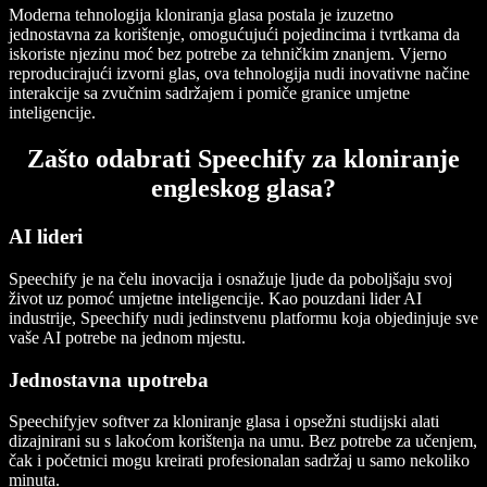
Moderna tehnologija kloniranja glasa postala je izuzetno
jednostavna za korištenje, omogućujući pojedincima i tvrtkama da
iskoriste njezinu moć bez potrebe za tehničkim znanjem. Vjerno
reproducirajući izvorni glas, ova tehnologija nudi inovativne načine
interakcije sa zvučnim sadržajem i pomiče granice umjetne
inteligencije.
Zašto odabrati Speechify za kloniranje
engleskog glasa?
AI lideri
Speechify je na čelu inovacija i osnažuje ljude da poboljšaju svoj
život uz pomoć umjetne inteligencije. Kao pouzdani lider AI
industrije, Speechify nudi jedinstvenu platformu koja objedinjuje sve
vaše AI potrebe na jednom mjestu.
Jednostavna upotreba
Speechifyjev softver za kloniranje glasa i opsežni studijski alati
dizajnirani su s lakoćom korištenja na umu. Bez potrebe za učenjem,
čak i početnici mogu kreirati profesionalan sadržaj u samo nekoliko
minuta.