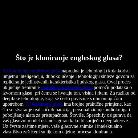
Što je kloniranje engleskog glasa?
AI kloniranje engleskog glasa
napredna je tehnologija koja koristi
umjetnu inteligenciju, duboko učenje i tehnologiju sinteze govora za
repliciranje jedinstvenih karakteristika ljudskog glasa. Ovaj proces
uključuje treniranje
modela za kloniranje glasa
pomoću podataka o
izvornom glasu, pri čemu se hvataju ton, visina i ritam. Za razliku od
deepfake tehnologije, koja se često povezuje s obmanjujućom
upotrebom,
AI kloniranje glasa
ima brojne praktične primjene, kao
što su stvaranje realističnih naracija, personaliziranje audioknjiga i
poboljšanje alata za pristupačnost. Štoviše, Speechify osigurava da
vaš glasovni model ostane siguran kako bi spriječio deepfakeove.
Uz čvrste zaštitne mjere, vaše glasovne snimke i intelektualno
vlasništvo zaštićeni su tijekom cijelog procesa kloniranja.