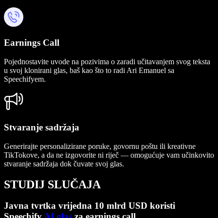
Earnings Call
Pojednostavite uvode na pozivima o zaradi učitavanjem svog teksta
u svoj klonirani glas, baš kao što to radi Ari Emanuel sa
Speechifyem.
Stvaranje sadržaja
Generirajte personalizirane poruke, govornu poštu ili kreativne
TikTokove, a da ne izgovorite ni riječ — omogućuje vam učinkovito
stvaranje sadržaja dok čuvate svoj glas.
STUDIJ SLUČAJA
Javna tvrtka vrijedna 10 mlrd USD koristi
Speechify
AI glas
za earnings call