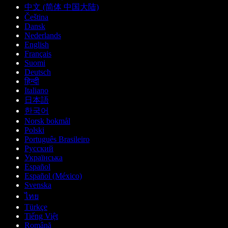
中文 (简体 中国大陆)
Čeština
Dansk
Nederlands
English
Français
Suomi
Deutsch
हिन्दी
Italiano
日本語
한국어
Norsk bokmål
Polski
Português Brasileiro
Русский
Українська
Español
Español (México)
Svenska
ไทย
Türkçe
Tiếng Việt
Română