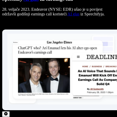
28. veljače 2023. Endeavor (NYSE: EDR) ušao je u povijest
održavši godišnji earnings call koristeći
AI glas
iz Speechifyja.