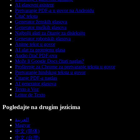
AI glasovni asistent
Pretvaranje PDF-a u govor na Androidu
Čitač teksta
Generator ženskih glasova
Generator muških glasova
Najbolji alati za čitanje za disleksiju
Generator robotskih glasova
Anime tekst u govor
AI alat za promjenu glasa
Audio čitač PDF-ova
Može li Google Docs čitati naglas?
Proširenje za Chrome za pretvaranje teksta u govor
Pretvaranje hindskog teksta u govor
Čitanje PDF-a naglas
AI generator glasova
Texto a Voz
Leitor de Texto
Pogledajte na drugim jezicima
العربية
Magyar
中文 (简体)
中文 (台灣)