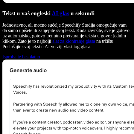
Tekst u vaš engleski
AI glas
u sekundi
Jednostavno, ali moćno sučelje Speechify Studija omogućuje vam
da samo upišete ili zalijepite svoj tekst. Kada završite, sve je gotovo
uz automatsko, gotovo trenutno pretvaranje teksta u govor jednim
klikom. Zato je to najbolji
alat za kloniranje glasa
na tržištu.
Poslušajte svoj tekst u AI verziji vlastitog glasa.
Isprobajte besplatno