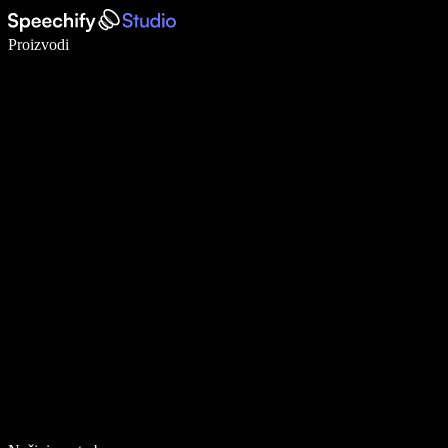
Pišite 5× brže uz glasovno diktiranje
Proizvodi
Saznajte više