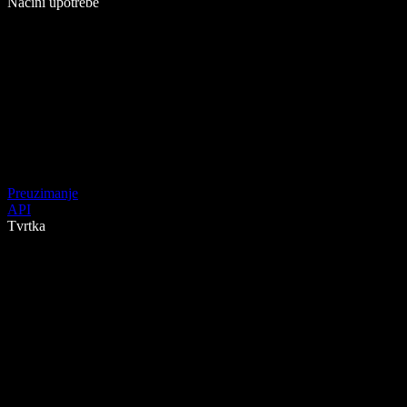
Načini upotrebe
Preuzimanje
API
Tvrtka