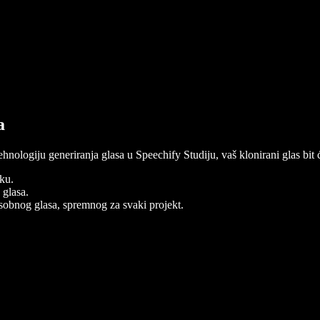
a
ehnologiju generiranja glasa u Speechify Studiju, vaš klonirani glas bit 
eku.
 glasa.
osobnog glasa, spremnog za svaki projekt.