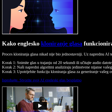
Kako englesko
kloniranje glasa
funkcionir
Proces kloniranja glasa nikad nije bio jednostavniji. Uz naprednu AI t
Korak 1: Snimite glas u trajanju od 20 sekundi ili učitajte audio datot
Korak 2: Naši napredni algoritmi analiziraju jedinstvene nijanse vašeg
Korak 3: Upotrijebite funkciju kloniranja glasa za generiranje vašeg 
Isprobajte. Stvorite svoj AI engleski glas besplatno