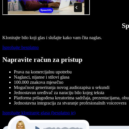
Sp
Klonirajte bilo koji glas i slušajte kako vam čita naglas.
Isprobajte besplatno
Napravite račun za pristup
Prava na komercijalnu upotrebu
Naglasci, nijanse i stilovi glasa
100.000 znakova mjesečno
Mogućnost generiranja novog audiozapisa u sekundi
Jednostavan uređivač za naraciju bilo kojeg teksta
Platforma prilagođena kreatorima sadržaja, prezentacijama, obuci
Jednostavna integracija za stvaranje profesionalnih voiceovera
Isprobajte kloniranje glasa (besplatno je)