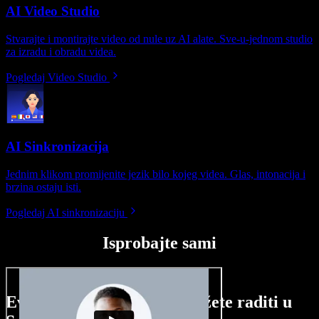
AI Video Studio
Stvarajte i montirajte video od nule uz AI alate. Sve-u-jednom studio
za izradu i obradu videa.
Pogledaj Video Studio
AI Sinkronizacija
Jednim klikom promijenite jezik bilo kojeg videa. Glas, intonacija i
brzina ostaju isti.
Pogledaj AI sinkronizaciju
Isprobajte sami
Evo malog pregleda što možete raditi u