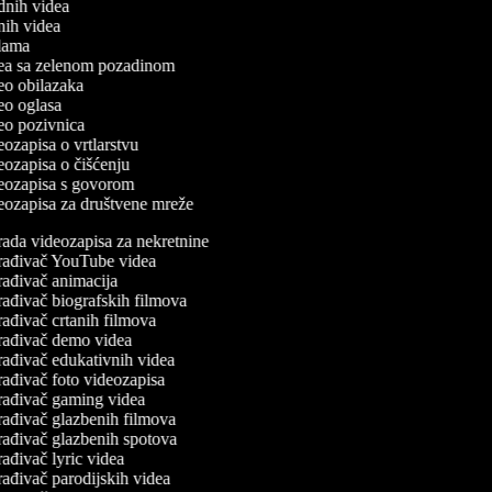
odnih videa
tnih videa
eklama
idea sa zelenom pozadinom
deo obilazaka
deo oglasa
deo pozivnica
deozapisa o vrtlarstvu
deozapisa o čišćenju
ideozapisa s govorom
ideozapisa za društvene mreže
rada videozapisa za nekretnine
rađivač YouTube videa
rađivač animacija
rađivač biografskih filmova
ađivač crtanih filmova
rađivač demo videa
rađivač edukativnih videa
ađivač foto videozapisa
rađivač gaming videa
rađivač glazbenih filmova
rađivač glazbenih spotova
ađivač lyric videa
ađivač parodijskih videa