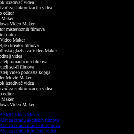
k izrađivač videa
vač za sinkronizaciju videa
 editor
 Maker
ows Video Maker
or misterioznih filmova
or outra
Video Maker
ljski kreator filmova
inska glazba za Video Maker
ditelj videa
atelj romantičnih filmova
telj sci-fi filmova
atelj video podcasta kopija
ler Movie Maker
k izrađivač videa
vač za sinkronizaciju videa
 editor
 Maker
ows Video Maker
ASMR Video Maker
Alat za izradu akcijskih filmova
Alat za izradu dramskih filmova
Alat za izradu komičnih videa