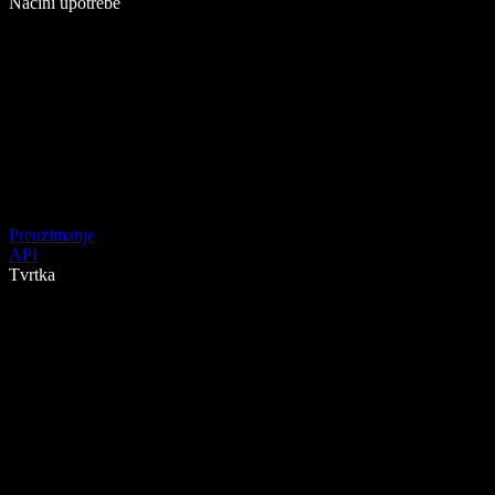
Načini upotrebe
Preuzimanje
API
Tvrtka