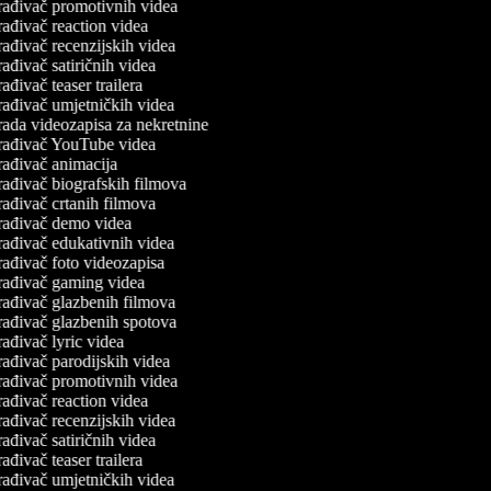
rađivač promotivnih videa
ađivač reaction videa
ađivač recenzijskih videa
ađivač satiričnih videa
ađivač teaser trailera
rađivač umjetničkih videa
rada videozapisa za nekretnine
rađivač YouTube videa
rađivač animacija
rađivač biografskih filmova
ađivač crtanih filmova
rađivač demo videa
rađivač edukativnih videa
ađivač foto videozapisa
rađivač gaming videa
rađivač glazbenih filmova
rađivač glazbenih spotova
ađivač lyric videa
ađivač parodijskih videa
rađivač promotivnih videa
ađivač reaction videa
ađivač recenzijskih videa
ađivač satiričnih videa
ađivač teaser trailera
rađivač umjetničkih videa