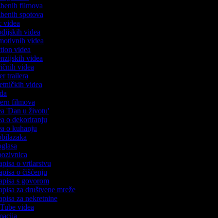
azbenih filmova
azbenih spotova
ic videa
rodijskih videa
omotivnih videa
ction videa
enzijskih videa
iričnih videa
er trailera
jetničkih videa
oda
stern filmova
ea 'Dan u životu'
dea o dekoriranju
dea o kuhanju
 obilazaka
 oglasa
 pozivnica
apisa o vrtlarstvu
zapisa o čišćenju
zapisa s govorom
zapisa za društvene mreže
zapisa za nekretnine
ouTube videa
imacija