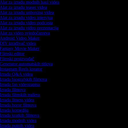
Alat za izradu modnih haul videa
Alat za izradu teaser videa
Alat za izradu unboxing videa
Alat za izradu video intervjua
Alat za izradu video podcasta
Alat za izradu video prezentacija
Alat za video svjedočanstva
Android Video Maker
DIY izrađivač videa
Fantasy Movie Maker
Filmski editor
Filmski proizvođač
Generator automatskih titlova
Instagram Reels kreator
Izrada Q&A videa
Izrada biografskih filmova
Izrada fan videozapisa
Izrada filmova
Izrada filmskih trailera
Izrada fitness videa
Izrada horor filmova
Izrada komedija
Izrada kratkih filmova
Izrada modnih videa
Izrada putnih videa