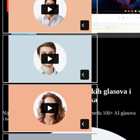
Veliki izbor muških i ženskih glasova i
raznih naglasaka
Nijedan projekt ne mora zvučati isto. Birajte među 100+ AI glasova
i naglasaka i prilagodite ih sebi.