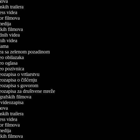
lmova
lmskih trailera
tness videa
ror filmova
omedija
atkih filmova
odnih videa
tnih videa
eklama
idea sa zelenom pozadinom
deo obilazaka
deo oglasa
deo pozivnica
deozapisa o vrtlarstvu
deozapisa o čišćenju
ideozapisa s govorom
ideozapisa za društvene mreže
ografskih filmova
n videozapisa
lmova
lmskih trailera
tness videa
ror filmova
omedija
atkih filmova