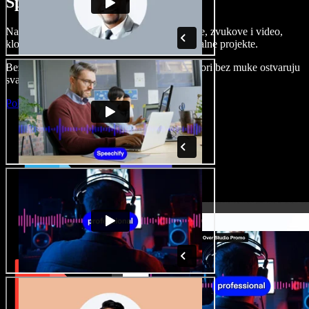
Speechify Studiju.
Napravite voice overe, dodajte besplatne slike, zvukove i video,
klonirajte svoj glas i složite sjajne audio-vizualne projekte.
Bez učenja i sve dostupno u pregledniku, autori bez muke ostvaruju
svaku kreativnu ideju.
Pokreni Studio