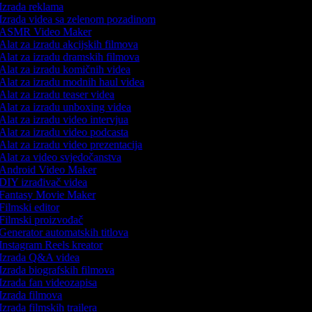
Izrada reklama
Izrada videa sa zelenom pozadinom
ASMR Video Maker
Alat za izradu akcijskih filmova
Alat za izradu dramskih filmova
Alat za izradu komičnih videa
Alat za izradu modnih haul videa
Alat za izradu teaser videa
Alat za izradu unboxing videa
Alat za izradu video intervjua
Alat za izradu video podcasta
Alat za izradu video prezentacija
Alat za video svjedočanstva
Android Video Maker
DIY izrađivač videa
Fantasy Movie Maker
Filmski editor
Filmski proizvođač
Generator automatskih titlova
Instagram Reels kreator
Izrada Q&A videa
Izrada biografskih filmova
Izrada fan videozapisa
Izrada filmova
Izrada filmskih trailera