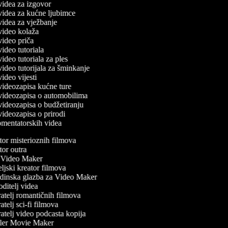
 videa za izgovor
 videa za kućne ljubimce
 videa za vježbanje
 video kolaža
 video priča
 video tutoriala
 video tutoriala za ples
 video tutorijala za šminkanje
 video vijesti
 videozapisa kućne ture
č videozapisa o automobilima
 videozapisa o budžetiranju
 videozapisa o prirodi
komentatorskih videa
or misterioznih filmova
or outra
Video Maker
ljski kreator filmova
inska glazba za Video Maker
ditelj videa
atelj romantičnih filmova
telj sci-fi filmova
atelj video podcasta kopija
ler Movie Maker