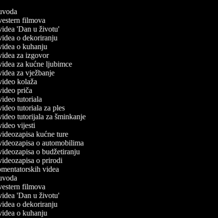
č uvoda
 vestern filmova
 videa 'Dan u životu'
 videa o dekoriranju
 videa o kuhanju
 videa za izgovor
 videa za kućne ljubimce
 videa za vježbanje
 video kolaža
 video priča
 video tutoriala
 video tutoriala za ples
 video tutorijala za šminkanje
 video vijesti
 videozapisa kućne ture
č videozapisa o automobilima
 videozapisa o budžetiranju
 videozapisa o prirodi
komentatorskih videa
č uvoda
 vestern filmova
 videa 'Dan u životu'
 videa o dekoriranju
 videa o kuhanju