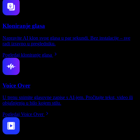
Kloniranje glasa
Napravite AI klon svog glasa u par sekundi. Bez instalacije – sve
radi izravno u pregledniku.
Pogledaj kloniranje glasa
Voice Over
U trenu snimite glasovne zapise s AI-jem. Pročitajte tekst, video ili
objašnjenja u bilo kojem stilu.
Pogledaj Voice Over