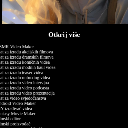
Otkrij više
MR Video Maker
t za izradu akcijskih filmova
at za izradu dramskih filmova
at za izradu komičnih videa
at za izradu modnih haul videa
t za izradu teaser videa
at za izradu unboxing videa
t za izradu video intervjua
at za izradu video podcasta
t za izradu video prezentacija
at za video svjedočanstva
droid Video Maker
Y izrađivač videa
ntasy Movie Maker
mski editor
lmski proizvođač