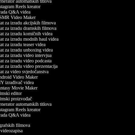
nerator automatskih titlova
stagram Reels kreator
rada Q&A videa
MR Video Maker
t za izradu akcijskih filmova
at za izradu dramskih filmova
at za izradu komičnih videa
at za izradu modnih haul videa
t za izradu teaser videa
at za izradu unboxing videa
t za izradu video intervjua
at za izradu video podcasta
t za izradu video prezentacija
at za video svjedočanstva
droid Video Maker
Y izrađivač videa
ntasy Movie Maker
mski editor
lmski proizvođač
nerator automatskih titlova
stagram Reels kreator
rada Q&A videa
ografskih filmova
n videozapisa