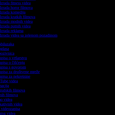
Izrada fitness videa
Izrada horor filmova
Izrada komedija
Izrada kratkih filmova
Izrada modnih videa
Izrada putnih videa
Izrada reklama
Izrada videa sa zelenom pozadinom
 obilazaka
 oglasa
 pozivnica
apisa o vrtlarstvu
zapisa o čišćenju
zapisa s govorom
zapisa za društvene mreže
zapisa za nekretnine
ouTube videa
imacija
ografskih filmova
tanih filmova
mo videa
ukativnih videa
to videozapisa
ming videa