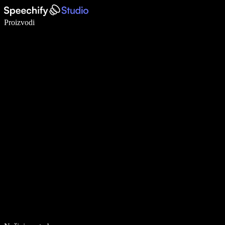
Pišite 5× brže uz glasovno diktiranje
Proizvodi
Saznajte više