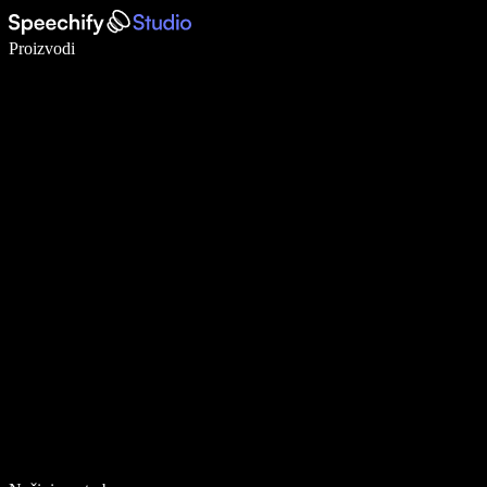
Pišite 5× brže uz glasovno diktiranje
Proizvodi
Saznajte više