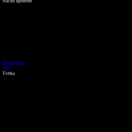
Načini upotrebe
Preuzimanje
API
Tvrtka