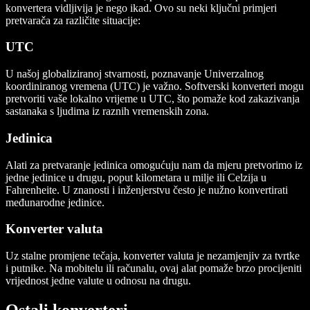
konvertera vidljivija je nego ikad. Ovo su neki ključni primjeri
pretvarača za različite situacije:
UTC
U našoj globaliziranoj stvarnosti, poznavanje Univerzalnog
koordiniranog vremena (UTC) je važno. Softverski konverteri mogu
pretvoriti vaše lokalno vrijeme u UTC, što pomaže kod zakazivanja
sastanaka s ljudima iz raznih vremenskih zona.
Jedinica
Alati za pretvaranje jedinica omogućuju nam da mjeru pretvorimo iz
jedne jedinice u drugu, poput kilometara u milje ili Celzija u
Fahrenheite. U znanosti i inženjerstvu često je nužno konvertirati
međunarodne jedinice.
Konverter valuta
Uz stalne promjene tečaja, konverter valuta je nezamjenjiv za tvrtke
i putnike. Na mobitelu ili računalu, ovaj alat pomaže brzo procijeniti
vrijednost jedne valute u odnosu na drugu.
Ostali konverteri