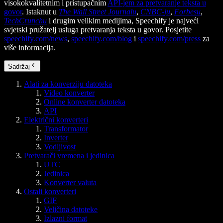
visokokvalitetnim i pristupačnim
API-jem za pretvaranje teksta u
govor
. Istaknut u
The Wall Street Journalu
,
CNBC-ju
,
Forbesu
,
TechCrunchu
i drugim velikim medijima, Speechify je najveći
svjetski pružatelj usluga pretvaranja teksta u govor. Posjetite
speechify.com/news
,
speechify.com/blog
i
speechify.com/press
za
više informacija.
Sadržaj
Alati za konverziju datoteka
Video konverter
Online konverter datoteka
API
Električni konverteri
Transformator
Inverter
Vodljivost
Pretvarači vremena i jedinica
UTC
Jedinica
Konverter valuta
Ostali konverteri
GIF
Veličina datoteke
Izlazni format