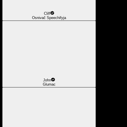
Cliff
Osnivač Speechifyja
John
Glumac