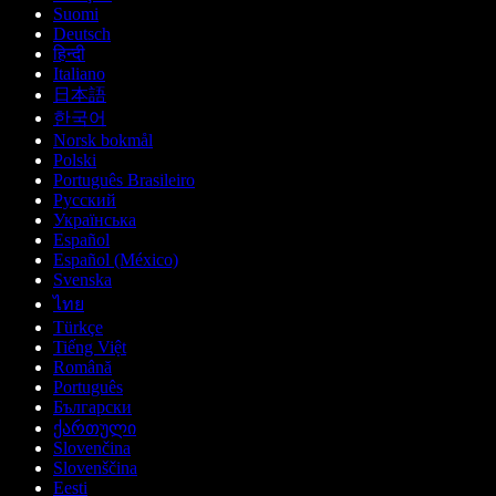
Suomi
Deutsch
हिन्दी
Italiano
日本語
한국어
Norsk bokmål
Polski
Português Brasileiro
Русский
Українська
Español
Español (México)
Svenska
ไทย
Türkçe
Tiếng Việt
Română
Português
Български
ქართული
Slovenčina
Slovenščina
Eesti