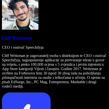
Cliff Weitzman
CEO i osnivač Speechifyja
Cliff Weitzman je zagovaratelj osoba s disleksijom te CEO i osnivač
Speechifyja, najpopularnije aplikacije za pretvaranje teksta u govor
na svijetu, s preko 100.000 ocjena s 5 zvjezdica i prvim mjestom u
App Store kategoriji Vijesti i časopisi. Godine 2017. Weitzman je
uvršten na Forbesovu listu 30 ispod 30 zbog rada na poboljšanju
pristupačnosti interneta za osobe s teškoćama u učenju. O njemu su
pisali EdSurge, Inc., PC Mag, Entrepreneur, Mashable i drugi
vodeći mediji.