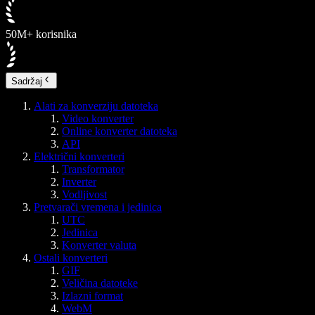
50M+ korisnika
Sadržaj
Alati za konverziju datoteka
Video konverter
Online konverter datoteka
API
Električni konverteri
Transformator
Inverter
Vodljivost
Pretvarači vremena i jedinica
UTC
Jedinica
Konverter valuta
Ostali konverteri
GIF
Veličina datoteke
Izlazni format
WebM