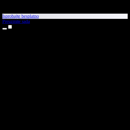
Isprobajte besplatno
Preuzmite sada
Proizvodi
Pretvaranje teksta u govor
Aplikacije za iPhone i iPad
Aplikacija za Android
Proširenje za Chrome
Proširenje za Edge
Web-aplikacija
Aplikacija za Mac
Aplikacija za Windows