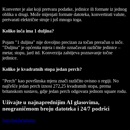
Konverter je alat koji pretvara podatke, jedinice ili formate iz jednog
oblika u drugi. Može mijenjati formate datoteka, konvertirati valute,
pretvarati električne struje i još mnogo toga.
Koliko inča ima 1 duljina?
Pojam "1 duljina" nije dovoljno precizan za točan preračun u inče.
"Duljina" je općenita mjera i može označavati različite jedinice –
metar, stopu, jard itd. Konverzija zahtijeva poznavanje točne
jedinice.
Koliko je kvadratnih stopa jedan perch?
"Perch" kao površinska mjera znači različito ovisno o regiji. No
najčešće jedan perch iznosi 272,25 kvadratnih stopa, prema
britanskom sustavu, gdje jedan perch odgovara jednom square rodu.
Uživajte u najnaprednijim AI glasovima,
neograničenom broju datoteka i 24/7 podršci
Isprobaj besplatno