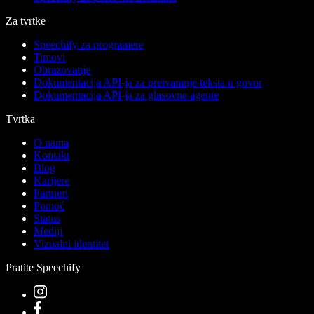
Za tvrtke
Speechify za programere
Timovi
Obrazovanje
Dokumentacija API-ja za pretvaranje teksta u govor
Dokumentacija API-ja za glasovne agente
Tvrtka
O nama
Kontakt
Blog
Karijere
Partneri
Pomoć
Status
Mediji
Vizualni identitet
Pratite Speechify