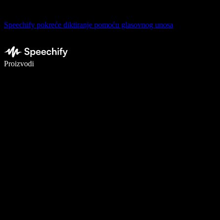
Speechify pokreće diktiranje pomoću glasovnog unosa
Pišite 5× brže uz glasovno diktiranje
Proizvodi
Saznajte više