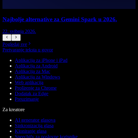
Najbolje alternative za Gemini Spark u 2026.
22. svibnja 2026.
1
Pogledaj sve
Pretvaranje teksta u govor
Aplikacija za iPhone i iPad
Aplikacija za Android
Aplikacija za Mac
Aplikacija za Windows
Web aplikacija
Proširenje za Chrome
Dodatak za Edge
Preuzimanje
Za kreatore
AI generator glasova
Sinkronizacija glasa
Kloniranje glasa
Speechify za poslovne korisnike