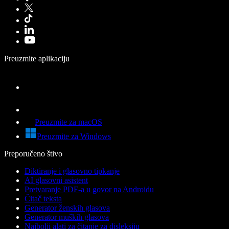
Preuzmite aplikaciju
Preuzmite za macOS
Preuzmite za Windows
Preporučeno štivo
Diktiranje i glasovno tipkanje
AI glasovni asistent
Pretvaranje PDF-a u govor na Androidu
Čitač teksta
Generator ženskih glasova
Generator muških glasova
Najbolji alati za čitanje za disleksiju