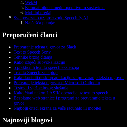
WebM
Kompatibilnost među operativnim sustavima
Mobilni uređaj
Sve povezano uz proizvode Speechify AI
Najčešća pitanja:
Preporučeni članci
Pretvaranje teksta u govor za Slack
Text to Speech Sony
Tehnike brzog čitanja
Kako izbjeći subvokalizaciju?
5 praktičnih text to speech ekstenzija
Text to Speech za laptop
Kako koristiti desktop aplikaciju za pretvaranje teksta u govor
Pretvaranje teksta u govor u Microsoft Outlooku
Testovi i vježbe brzog slušanja
Kako čitati nakon LASIK operacije uz text to speech
Besplatne web stranice i programi za pretvaranje teksta u
govor
Najbolji čitači ekrana za vaše računalo ili mobitel
Najnoviji blogovi