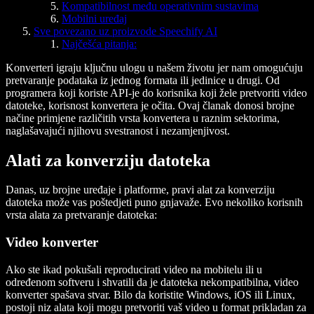
Kompatibilnost među operativnim sustavima
Mobilni uređaj
Sve povezano uz proizvode Speechify AI
Najčešća pitanja:
Konverteri igraju ključnu ulogu u našem životu jer nam omogućuju
pretvaranje podataka iz jednog formata ili jedinice u drugi. Od
programera koji koriste API-je do korisnika koji žele pretvoriti video
datoteke, korisnost konvertera je očita. Ovaj članak donosi brojne
načine primjene različitih vrsta konvertera u raznim sektorima,
naglašavajući njihovu svestranost i nezamjenjivost.
Alati za konverziju datoteka
Danas, uz brojne uređaje i platforme, pravi alat za konverziju
datoteka može vas poštedjeti puno gnjavaže. Evo nekoliko korisnih
vrsta alata za pretvaranje datoteka:
Video konverter
Ako ste ikad pokušali reproducirati video na mobitelu ili u
određenom softveru i shvatili da je datoteka nekompatibilna, video
konverter spašava stvar. Bilo da koristite Windows, iOS ili Linux,
postoji niz alata koji mogu pretvoriti vaš video u format prikladan za