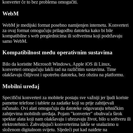
konverter će to bez problema omogućiti.
WebM
WebM je medijski format posebno namijenjen internetu. Konverteri
za ovaj format omogućuju prilagodbu datoteka kako bi bile
kompatibilne s web preglednicima ili softverima koji podržavaju
samo WebM.
Kompatibilnost među operativnim sustavima
Bilo da koristite Microsoft Windows, Apple iOS ili Linux,
konverteri omogućuju lakši rad na različitim sustavima. Time
olakšavaju čitljivost i upotrebu datoteka, bez obzira na platformu.
Mobilni uređaj
Specifični konverteri za mobitele postaju sve važniji jer ljudi koriste
pametne telefone i tablete za zadatke koji su prije zahtijevali
računalo. Ovi alati omogućuju da datoteke odgovaraju tehničkim
zahtjevima mobilnih uređaja. Pojam "konverter" obuhvaća širok
spektar alata koji nam olakšavaju i ubrzavaju život, bilo u softveru ili
elektrotehnici. Zahvaljujući konverterima lakše se snalazimo u
složenom digitalnom svijetu. Sljedeći put kad naiđete na