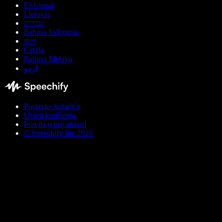
Ελληνικά
Lietuvių
עברית
Bahasa Indonesia
বাংলা
Català
Bahasa Melayu
اردو
Postavke kolačića
Uvjeti korištenja
Pravila o privatnosti
© Speechify Inc 2026