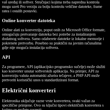
vaš uređaj ili softver. Stručnjaci kojima treba napredna kontrola
mogu uzeti Pro verziju za bolju kontrolu veličine datoteke, frame
ratea i ostalih postavki.
Online konverter datoteka
Online alati za konverziju, poput onih za Microsoft Office formate,
omogućuju pretvaranje datoteka bez potrebe za instaliranjem
dodatnog softvera. Samo odaberete datoteke iz lokalne memorije i
pokrenete pretvorbu. Posebno su praktični na javnim računalima
gdje nije moguća instalacija softvera.
API
Za programere, API (aplikacijsko programsko sučelje) može služiti
kao konverter unutar softverskih aplikacija. Na primjer, API za
konverziju valuta automatski ažurira tečajeve, a PHP API može
pretvoriti korisnički unos u standardizirani format.
Električni konverteri
Elektronika uključuje razne vrste konvertera, svaki važan za
specifične primjene. Ovo su ključni tipovi električnih konvertera s
kojima se možete susresti: