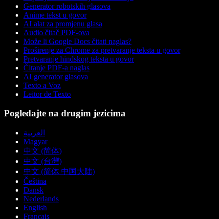
Generator robotskih glasova
Anime tekst u govor
AI alat za promjenu glasa
Audio čitač PDF-ova
Može li Google Docs čitati naglas?
Proširenje za Chrome za pretvaranje teksta u govor
Pretvaranje hindskog teksta u govor
Čitanje PDF-a naglas
AI generator glasova
Texto a Voz
Leitor de Texto
Pogledajte na drugim jezicima
العربية
Magyar
中文 (简体)
中文 (台灣)
中文 (简体 中国大陆)
Čeština
Dansk
Nederlands
English
Français