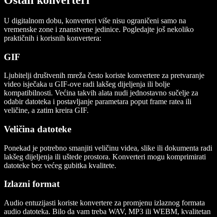
U digitalnom dobu, konverteri više nisu ograničeni samo na
vremenske zone i znanstvene jedinice. Pogledajte još nekoliko
praktičnih i korisnih konvertera:
GIF
Ljubitelji društvenih mreža često koriste konvertere za pretvaranje
video isječaka u GIF-ove radi lakšeg dijeljenja ili bolje
kompatibilnosti. Većina takvih alata nudi jednostavno sučelje za
odabir datoteka i postavljanje parametara poput frame ratea ili
veličine, a zatim kreira GIF.
Veličina datoteke
Ponekad je potrebno smanjiti veličinu videa, slike ili dokumenta radi
lakšeg dijeljenja ili uštede prostora. Konverteri mogu komprimirati
datoteke bez većeg gubitka kvalitete.
Izlazni format
Audio entuzijasti koriste konvertere za promjenu izlaznog formata
audio datoteka. Bilo da vam treba WAV, MP3 ili WEBM, kvalitetan