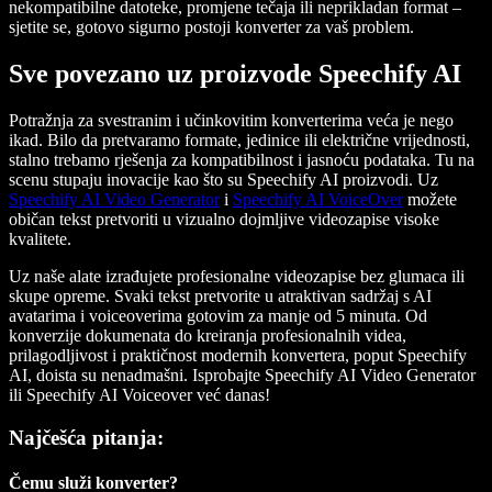
nekompatibilne datoteke, promjene tečaja ili neprikladan format –
sjetite se, gotovo sigurno postoji konverter za vaš problem.
Sve povezano uz proizvode Speechify AI
Potražnja za svestranim i učinkovitim konverterima veća je nego
ikad. Bilo da pretvaramo formate, jedinice ili električne vrijednosti,
stalno trebamo rješenja za kompatibilnost i jasnoću podataka. Tu na
scenu stupaju inovacije kao što su Speechify AI proizvodi. Uz
Speechify AI Video Generator
i
Speechify AI VoiceOver
možete
običan tekst pretvoriti u vizualno dojmljive videozapise visoke
kvalitete.
Uz naše alate izrađujete profesionalne videozapise bez glumaca ili
skupe opreme. Svaki tekst pretvorite u atraktivan sadržaj s AI
avatarima i voiceoverima gotovim za manje od 5 minuta. Od
konverzije dokumenata do kreiranja profesionalnih videa,
prilagodljivost i praktičnost modernih konvertera, poput Speechify
AI, doista su nenadmašni. Isprobajte Speechify AI Video Generator
ili Speechify AI Voiceover već danas!
Najčešća pitanja:
Čemu služi konverter?