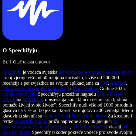
O Speechifyju
Br. 1 čitač teksta u govor
Speechify
je vodeća svjetska
platforma za pretvaranje teksta u govor
kojoj vjeruje više od 50 milijuna korisnika, s više od 500.000
recenzija s pet zvjezdica na svojim aplikacijama za
iOS
,
Android
,
Chrome ekstenziju
,
web-aplikaciju
i
Mac desktop
. Godine 2025.
Apple je dodijelio
Speechifyju prestižnu nagradu
Apple Design
Award
na
WWDC-u
, opisavši ga kao “ključni resurs koji ljudima
pomaže živjeti svoje živote”. Speechify nudi više od 1000 prirodnih
glasova na više od 60 jezika i koristi se u gotovo 200 zemalja. Među
glasovima slavnih su
Snoop Dogg
i
Gwyneth Paltrow
. Za kreatore i
tvrtke
Speechify Studio
pruža napredne alate, uključujući
AI
generator glasa
,
AI kloniranje glasa
,
AI sinkronizaciju
i vlastiti
AI
mijenjač glasa
. Speechify također pokreće vodeće proizvode svojim