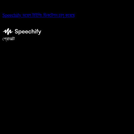
Speechify ভয়েস টাইপিং ডিকটেশন চালু করেছে
ভয়েস টাইপিং দিয়ে ৫ গুণ দ্রুত লিখুন
প্রোডাক্ট
আরও জানুন