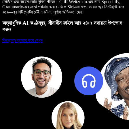
সেটিংস এবং ভয়েসওভার সুবিধা পাবেন। Cliff Weitzman-এর তৈরি Speechify,
Grammarly-এর মতো গ্রামার চেকার থেকে Siri-এর মতো ভয়েস অ্যাসিস্ট্যান্টে কাজ
করে—প্রতিটি প্ল্যাটফর্মেই একটানা, পূর্ণাঙ্গ অভিজ্ঞতা দেয়।
অত্যাধুনিক AI কণ্ঠস্বর, সীমাহীন ফাইল আর ২৪/৭ সহায়তা উপভোগ
করুন
বিনামূল্যে ব্যবহার করে দেখুন