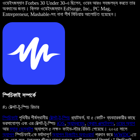
ওয়েইৎজম্যান Forbes 30 Under 30-এ ছিলেন, ওয়েব আরও সহজলভ্য করতে তার
অবদানের জন্য। ক্লিফ ওয়েইৎজম্যান EdSurge, Inc., PC Mag,
Entrepreneur, Mashable-সহ নানা শীর্ষ মিডিয়ায় আলোচিত হয়েছেন।
স্পিচিফাই সম্পর্কে
#১ টেক্সট-টু-স্পিচ রিডার
স্পিচিফাই
পৃথিবীর শীর্ষস্থানীয়
টেক্সট-টু-স্পিচ
প্ল্যাটফর্ম, যা ৫ কোটি+ ব্যবহারকারীর কাছে
ভরসাযোগ্য এবং এর টেক্সট-টু-স্পিচ
iOS
,
অ্যান্ড্রয়েড
,
ক্রোম এক্সটেনশন
,
ওয়েব অ্যাপ
আর
ম্যাক ডেস্কটপ
অ্যাপসে ৫ লক্ষ+ ফাইভ-স্টার রিভিউ পেয়েছে। ২০২৫ সালে
অ্যাপল
স্পিচিফাই-কে মর্যাদাপূর্ণ
অ্যাপল ডিজাইন অ্যাওয়ার্ড
প্রদান করে
WWDC
-তে