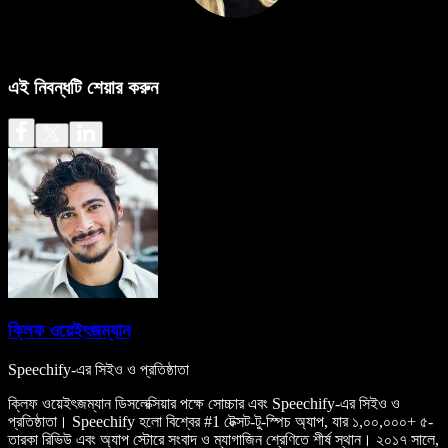
এই নিবন্ধটি শেয়ার করুন
ক্লিফ ওয়েইৎজম্যান
Speechify-এর সিইও ও প্রতিষ্ঠাতা
ক্লিফ ওয়েইৎজম্যান ডিসলেক্সিয়ার পক্ষে সোচ্চার এবং Speechify-এর সিইও ও
প্রতিষ্ঠাতা। Speechify হলো বিশ্বের #1 টেক্সট-টু-স্পিচ অ্যাপ, যার ১,০০,০০০+ ৫-
তারকা রিভিউ এবং অ্যাপ স্টোরে সংবাদ ও ম্যাগাজিন শ্রেণিতে শীর্ষ স্থান। ২০১৭ সালে,