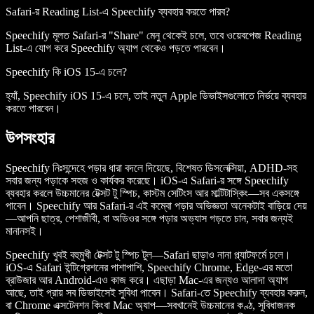
Safari-র Reading List-এ Speechify ব্যবহার করতে পারব?
Speechify মূলত Safari-র "Share" মেনু থেকেই চলে, তবে ওয়েবপেজ Reading
List-এ যোগ করে Speechify অ্যাপ থেকেও পড়তে পারবেন।
Speechify কি iOS 15-এ চলে?
হ্যাঁ, Speechify iOS 15-এ চলে, তাই নতুন Apple ডিভাইসগুলোতে নির্ভয়ে ব্যবহার
করতে পারবেন।
উপসংহার
Speechify নিঃসন্দেহে পড়ার ধারা বদলে দিয়েছে, বিশেষত ডিসলেক্সিয়া, ADHD-সহ
সবার জন্য পড়াকে সহজ ও কার্যকর করেছে। iOS-এ Safari-র সঙ্গে Speechify
ব্যবহার করলে উচ্চমানের টেক্সট টু স্পিচ, কাস্টম সেটিংস আর মাল্টিটাস্কিং—সব একসঙ্গে
পাবেন। Speechify আর Safari-র এই কম্বো পড়ার অভিজ্ঞতা অনেকটাই বাড়িয়ে দেয়
—আপনি ছাত্র, পেশাজীবী, বা অডিওর সঙ্গে পড়ার অভ্যাস গড়তে চান, সবার জন্যই
মানানসই।
Speechify খুবই বহুমুখী টেক্সট টু স্পিচ টুল—Safari ছাড়াও নানা প্ল্যাটফর্মে চলে।
iOS-এ Safari ইন্টিগ্রেশনের পাশাপাশি, Speechify Chrome, Edge-এর মতো
ব্রাউজার আর Android-এও কাজ করে। এছাড়া Mac-এর জন্যও আলাদা অ্যাপ
আছে, তাই প্রায় সব ডিভাইসেই সুবিধা পাবেন। Safari-তে Speechify ব্যবহার করুন,
বা Chrome এক্সটেনশন কিংবা Mac অ্যাপ—সবখানেই উচ্চমানের কণ্ঠ, সুবিধাজনক