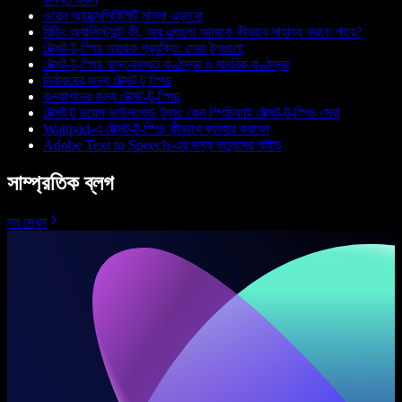
ওয়েব অ্যাক্সেসিবিলিটি মামলা এড়ানো
রিডিং অ্যাসিস্ট্যান্ট কী, আর এগুলো আমাকে কীভাবে সাহায্য করতে পারে?
টেক্সট-টু-স্পিচ সহায়ক প্রযুক্তি: সেরা টুলগুলো
টেক্সট-টু-স্পিচ বাস্তবসম্মত কণ্ঠস্বর ও মানবিক কণ্ঠস্বর
নির্বাকদের জন্য টেক্সট টু স্পিচ
কনকাশনের জন্য টেক্সট-টু-স্পিচ
টেক্সট টু ভয়েস ডাউনলোড টুলস: কেন স্পিচিফাই টেক্সট-টু-স্পিচ সেরা
Wattpad-এ টেক্সট‑টু‑স্পিচ কীভাবে ব্যবহার করবেন
Adobe Text to Speech-এর জন্য নতুনদের গাইড
সাম্প্রতিক ব্লগ
সব দেখুন