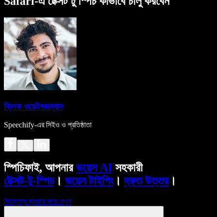
Safari-এ টেক্সট টু স্পিচ কীভাবে চালু করবেন
ক্লিফ ওয়েইৎজম্যান
Speechify-এর সিইও ও প্রতিষ্ঠাতা
স্পিচিফাই, আপনার
ভয়েস AI
সহকারী
টেক্সট-টু-স্পিচ
।
ভয়েস টাইপিং
।
দ্রুত উত্তর
।
বিনামূল্যে ব্যবহার করে দেখুন