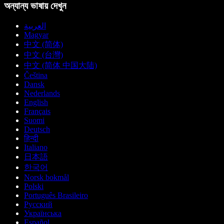
অন্যান্য ভাষায় দেখুন
العربية
Magyar
中文 (简体)
中文 (台灣)
中文 (简体 中国大陆)
Čeština
Dansk
Nederlands
English
Français
Suomi
Deutsch
हिन्दी
Italiano
日本語
한국어
Norsk bokmål
Polski
Português Brasileiro
Русский
Українська
Español