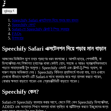
সূচিপত্র
Speechify Safari এক্সটেনশন দিয়ে পড়ার মান বাড়ান
Speechify কেন?
Safari-তে Speechify টেক্সট টু স্পিচ ব্যবহার
FAQs
উপসংহার
Speechify Safari এক্সটেনশন দিয়ে পড়ার মান বাড়ান
আজকের ডিজিটাল যুগে তথ্য গ্রহণের ধরন বদলাচ্ছে। আপনি ছাত্র, পেশাজীবী, বা
ডিসলেক্সিয়া-সহ শিক্ষাগত চ্যালেঞ্জ থাকা কেউই হোন, সহজে ও আরও অ্যাক্সেসিবলভাবে
পড়তে সাহায্যকারী টুল অমূল্য। Speechify এমনই এক টেক্সট-টু-স্পিচ অ্যাপ, যা
দারুণ পড়ার অভিজ্ঞতা দেয়। Speechify বিভিন্ন প্ল্যাটফর্মে পাওয়া যায়, তবে এখানে
দেখাবো কীভাবে আপনি এটি Safari-র সাথে ব্যবহার করে পড়া হালকা করতে পারেন,
বোঝার ক্ষমতা বাড়াতে পারেন এবং প্রোডাক্টিভিটি বাড়াতে পারেন।
Speechify কেন?
Safari-তে Speechify ব্যবহার করার আগে, জেনে নিই কেন Speechify ডিসলেক্সিয়া,
ADHD এবং অন্যান্য শিখনে সমস্যা থাকা ব্যক্তি বা মাল্টিটাস্ক করতে ইচ্ছুকদের জন্য