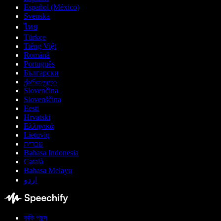
Español (México)
Svenska
ไทย
Türkçe
Tiếng Việt
Română
Português
Български
ქართული
Slovenčina
Slovenščina
Eesti
Hrvatski
Ελληνικά
Lietuvių
עברית
Bahasa Indonesia
Català
Bahasa Melayu
اردو
কুকি পছন্দ