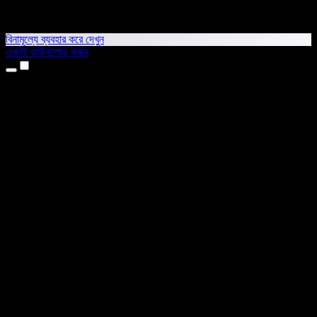
বিনামূল্যে ব্যবহার করে দেখুন
এখনই ডাউনলোড করুন
প্রোডাক্ট
টেক্সট টু স্পিচ
আইফোন ও আইপ্যাড অ্যাপ
অ্যান্ড্রয়েড অ্যাপ
ক্রোম এক্সটেনশন
এজ এক্সটেনশন
ওয়েব অ্যাপ
ম্যাক অ্যাপ
উইন্ডোজ অ্যাপ
এআই ভয়েস জেনারেটর