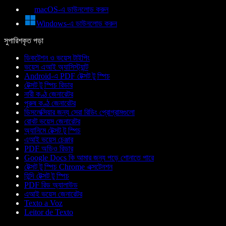
macOS-এ ডাউনলোড করুন
Windows-এ ডাউনলোড করুন
সুপারিশকৃত পড়া
ডিকটেশন ও ভয়েস টাইপিং
ভয়েস এআই অ্যাসিস্ট্যান্ট
Android-এ PDF টেক্সট টু স্পিচ
টেক্সট টু স্পিচ রিডার
নারী কণ্ঠ জেনারেটর
পুরুষ কণ্ঠ জেনারেটর
ডিসলেক্সিয়ার জন্য সেরা রিডিং প্রোগ্রামগুলো
রোবট ভয়েস জেনারেটর
অ্যানিমে টেক্সট টু স্পিচ
এআই ভয়েস চেঞ্জার
PDF অডিও রিডার
Google Docs কি আমার জন্য পড়ে শোনাতে পারে
টেক্সট টু স্পিচ Chrome এক্সটেনশন
হিন্দি টেক্সট টু স্পিচ
PDF রিড অ্যালাউড
এআই ভয়েস জেনারেটর
Texto a Voz
Leitor de Texto