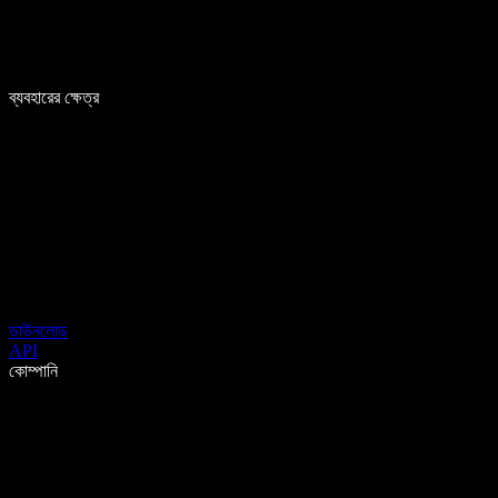
ব্যবহারের ক্ষেত্র
ডাউনলোড
API
কোম্পানি