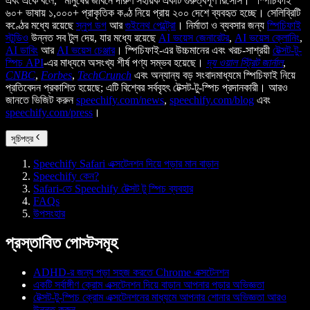
এবং একে বলে, “মানুষের জীবনে দারুণ সহায়ক একটি গুরুত্বপূর্ণ রিসোর্স।” স্পিচিফাই
৬০+ ভাষায় ১,০০০+ প্রাকৃতিক কণ্ঠ নিয়ে প্রায় ২০০ দেশে ব্যবহৃত হচ্ছে। সেলিব্রিটি
কণ্ঠের মধ্যে রয়েছে
স্নুপ ডগ
আর
গুইনেথ পেল্ট্রো
। নির্মাতা ও ব্যবসার জন্য
স্পিচিফাই
স্টুডিও
উন্নত সব টুল দেয়, যার মধ্যে রয়েছে
AI ভয়েস জেনারেটর
,
AI ভয়েস ক্লোনিং
,
AI ডাবিং
আর
AI ভয়েস চেঞ্জার
। স্পিচিফাই-এর উচ্চমানের এবং খরচ-সাশ্রয়ী
টেক্সট-টু-
স্পিচ API
-এর মাধ্যমে অসংখ্য শীর্ষ পণ্য সম্ভব হয়েছে।
দ্য ওয়াল স্ট্রিট জার্নাল
,
CNBC
,
Forbes
,
TechCrunch
এবং অন্যান্য বড় সংবাদমাধ্যমে স্পিচিফাই নিয়ে
প্রতিবেদন প্রকাশিত হয়েছে; এটি বিশ্বের সর্ববৃহৎ টেক্সট-টু-স্পিচ প্রদানকারী। আরও
জানতে ভিজিট করুন
speechify.com/news
,
speechify.com/blog
এবং
speechify.com/press
।
সূচিপত্র
Speechify Safari এক্সটেনশন দিয়ে পড়ার মান বাড়ান
Speechify কেন?
Safari-তে Speechify টেক্সট টু স্পিচ ব্যবহার
FAQs
উপসংহার
প্রস্তাবিত পোস্টসমূহ
ADHD-র জন্য পড়া সহজ করতে Chrome এক্সটেনশন
একটি সর্বাঙ্গীণ ক্রোম এক্সটেনশন দিয়ে বাড়ান আপনার পড়ার অভিজ্ঞতা
টেক্সট-টু-স্পিচ ক্রোম এক্সটেনশনের মাধ্যমে আপনার শোনার অভিজ্ঞতা আরও
উন্নত করুন