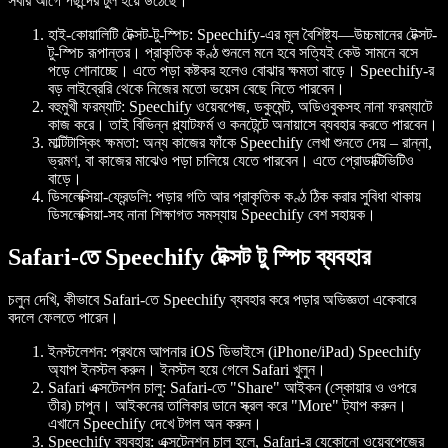
সবার আগে পছন্দের টুল হয়ে উঠেছে।
হাই-কোয়ালিটি টেক্সট-টু-স্পিচ:
Speechify-এর মূল বৈশিষ্ট্য—উচ্চমানের টেক্সট-
টু-স্পিচ রূপান্তর। প্রাকৃতিক কণ্ঠ শুনলে মনে হবে সত্যিই কেউ সামনে বসে
পড়ে শোনাচ্ছে। এতে পড়া কষ্টকর হলেও বোঝার ক্ষমতা বাড়ে। Speechify-র
বড় লাইব্রেরি থেকে নিজের মতো ভয়েস বেছে নিতে পারবেন।
বহুমুখী ফরম্যাট:
Speechify ওয়েবপেজ, ডকুমেন্ট, অডিওবুকসহ নানা ফরম্যাটে
কাজ করে। তাই বিভিন্ন প্ল্যাটফর্ম ও কনটেন্টে অনায়াসে ব্যবহার করতে পারবেন।
মাল্টিটাস্কিং ক্ষমতা:
অন্য কাজের ফাঁকে Speechify লেখা শুনতে দেয় – রান্না,
ভ্রমণ, বা কাজের মাঝেও পড়া চালিয়ে যেতে পারবেন। এতে প্রোডাক্টিভিটিও
বাড়ে।
ডিসলেক্সিয়া-ফ্রেন্ডলি:
পড়ার গতি আর প্রাকৃতিক কণ্ঠ ঠিক করার সুবিধা থাকায়
ডিসলেক্সিয়া-সহ নানা শিক্ষাগত সমস্যায় Speechify বেশ সহায়ক।
Safari-তে Speechify টেক্সট টু স্পিচ ব্যবহার
চলুন দেখি, কীভাবে Safari-তে Speechify ব্যবহার করে পড়ার অভিজ্ঞতা একেবারে
বদলে ফেলতে পারেন।
ইনস্টলেশন:
প্রথমে আপনার iOS ডিভাইসে (iPhone/iPad) Speechify
অ্যাপ ইনস্টল করুন। ইনস্টল হয়ে গেলে Safari খুলুন।
Safari এক্সটেনশন চালু:
Safari-তে "Share" আইকন (স্কোয়ার ও ওপরে
তীর) চাপুন। আইকনের তালিকার ডানে স্ক্রল করে "More" ট্যাপ করুন।
এখানে Speechify দেখে টগল অন করুন।
Speechify ব্যবহার:
এক্সটেনশন চালু হলে, Safari-র যেকোনো ওয়েবপেজের