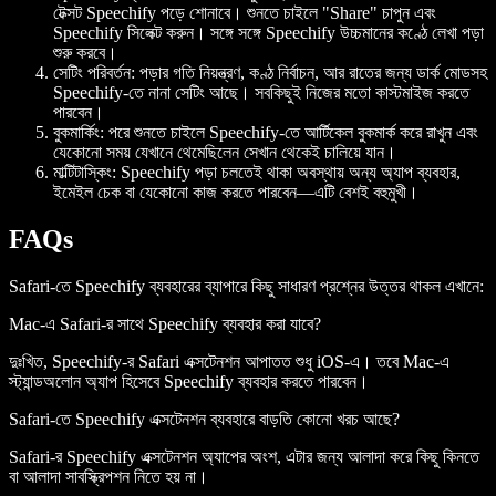
টেক্সট Speechify পড়ে শোনাবে। শুনতে চাইলে "Share" চাপুন এবং
Speechify সিলেক্ট করুন। সঙ্গে সঙ্গে Speechify উচ্চমানের কণ্ঠে লেখা পড়া
শুরু করবে।
সেটিং পরিবর্তন:
পড়ার গতি নিয়ন্ত্রণ, কণ্ঠ নির্বাচন, আর রাতের জন্য ডার্ক মোডসহ
Speechify-তে নানা সেটিং আছে। সবকিছুই নিজের মতো কাস্টমাইজ করতে
পারবেন।
বুকমার্কিং:
পরে শুনতে চাইলে Speechify-তে আর্টিকেল বুকমার্ক করে রাখুন এবং
যেকোনো সময় যেখানে থেমেছিলেন সেখান থেকেই চালিয়ে যান।
মাল্টিটাস্কিং:
Speechify পড়া চলতেই থাকা অবস্থায় অন্য অ্যাপ ব্যবহার,
ইমেইল চেক বা যেকোনো কাজ করতে পারবেন—এটি বেশই বহুমুখী।
FAQs
Safari-তে Speechify ব্যবহারের ব্যাপারে কিছু সাধারণ প্রশ্নের উত্তর থাকল এখানে:
Mac-এ Safari-র সাথে Speechify ব্যবহার করা যাবে?
দুঃখিত, Speechify-র Safari এক্সটেনশন আপাতত শুধু iOS-এ। তবে Mac-এ
স্ট্যান্ডঅলোন অ্যাপ হিসেবে Speechify ব্যবহার করতে পারবেন।
Safari-তে Speechify এক্সটেনশন ব্যবহারে বাড়তি কোনো খরচ আছে?
Safari-র Speechify এক্সটেনশন অ্যাপের অংশ, এটার জন্য আলাদা করে কিছু কিনতে
বা আলাদা সাবস্ক্রিপশন নিতে হয় না।