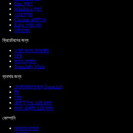
Mac অ্যাপ
Windows অ্যাপ
ওয়েব অ্যাপ
Chrome এক্সটেনশন
Edge অ্যাড-অন
ডাউনলোড
ক্রিয়েটরদের জন্য
এআই ভয়েস জেনারেটর
ডাবিং
ভয়েস ক্লোনিং
Speechify Work
ব্যবসার জন্য
ডেভেলপারদের জন্য Speechify
টিম
শিক্ষা
টেক্সট টু স্পিচ API ডকস
ভয়েস এজেন্টস API ডকস
কোম্পানি
আমাদের সম্পর্কে