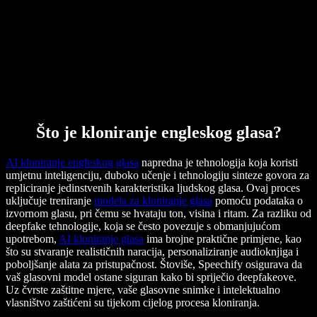
Što je kloniranje engleskog glasa?
AI kloniranje engleskog glasa
napredna je tehnologija koja koristi
umjetnu inteligenciju, duboko učenje i tehnologiju sinteze govora za
repliciranje jedinstvenih karakteristika ljudskog glasa. Ovaj proces
uključuje treniranje
modela za kloniranje glasa
pomoću podataka o
izvornom glasu, pri čemu se hvataju ton, visina i ritam. Za razliku od
deepfake tehnologije, koja se često povezuje s obmanjujućom
upotrebom,
AI kloniranje glasa
ima brojne praktične primjene, kao
što su stvaranje realističnih naracija, personaliziranje audioknjiga i
poboljšanje alata za pristupačnost. Štoviše, Speechify osigurava da
vaš glasovni model ostane siguran kako bi spriječio deepfakeove.
Uz čvrste zaštitne mjere, vaše glasovne snimke i intelektualno
vlasništvo zaštićeni su tijekom cijelog procesa kloniranja.