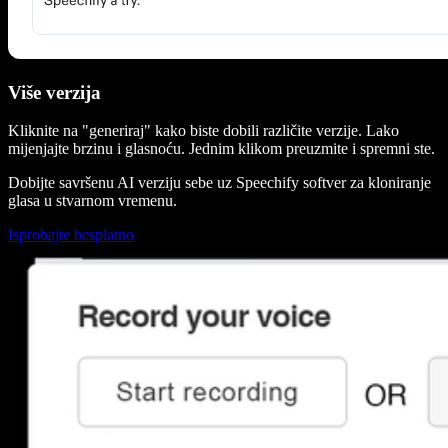
Više verzija
Kliknite na "generiraj" kako biste dobili različite verzije. Lako
mijenjajte brzinu i glasnoću. Jednim klikom preuzmite i spremni ste.
Dobijte savršenu AI verziju sebe uz Speechify softver za kloniranje
glasa u stvarnom vremenu.
Isprobajte besplatno