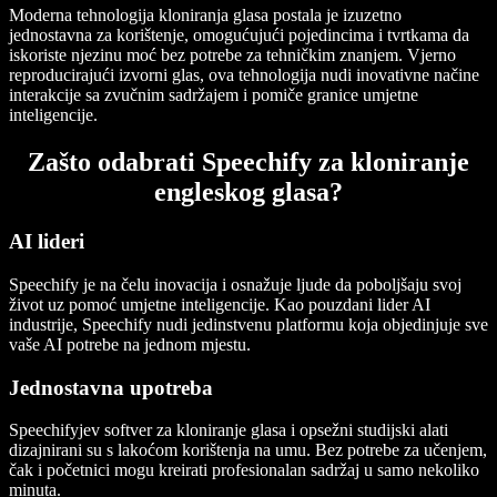
Moderna tehnologija kloniranja glasa postala je izuzetno
jednostavna za korištenje, omogućujući pojedincima i tvrtkama da
iskoriste njezinu moć bez potrebe za tehničkim znanjem. Vjerno
reproducirajući izvorni glas, ova tehnologija nudi inovativne načine
interakcije sa zvučnim sadržajem i pomiče granice umjetne
inteligencije.
Zašto odabrati Speechify za kloniranje
engleskog glasa?
AI lideri
Speechify je na čelu inovacija i osnažuje ljude da poboljšaju svoj
život uz pomoć umjetne inteligencije. Kao pouzdani lider AI
industrije, Speechify nudi jedinstvenu platformu koja objedinjuje sve
vaše AI potrebe na jednom mjestu.
Jednostavna upotreba
Speechifyjev softver za kloniranje glasa i opsežni studijski alati
dizajnirani su s lakoćom korištenja na umu. Bez potrebe za učenjem,
čak i početnici mogu kreirati profesionalan sadržaj u samo nekoliko
minuta.