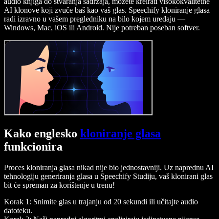
audio knjiga do stvaranja sadržaja, možete kreirati visokokvalitetne
AI klonove koji zvuče baš kao vaš glas. Speechify kloniranje glasa
radi izravno u vašem pregledniku na bilo kojem uređaju —
Windows, Mac, iOS ili Android. Nije potreban poseban softver.
Kako englesko
kloniranje glasa
funkcionira
Proces kloniranja glasa nikad nije bio jednostavniji. Uz naprednu AI
tehnologiju generiranja glasa u Speechify Studiju, vaš klonirani glas
bit će spreman za korištenje u trenu!
Korak 1: Snimite glas u trajanju od 20 sekundi ili učitajte audio
datoteku.