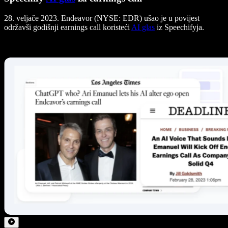
28. veljače 2023. Endeavor (NYSE: EDR) ušao je u povijest
održavši godišnji earnings call koristeći
AI glas
iz Speechifyja.