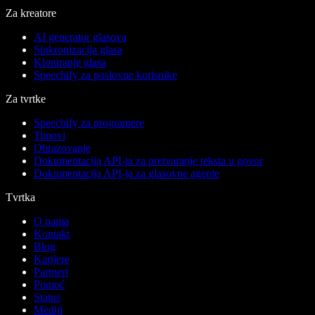
Za kreatore
AI generator glasova
Sinkronizacija glasa
Kloniranje glasa
Speechify za poslovne korisnike
Za tvrtke
Speechify za programere
Timovi
Obrazovanje
Dokumentacija API-ja za pretvaranje teksta u govor
Dokumentacija API-ja za glasovne agente
Tvrtka
O nama
Kontakt
Blog
Karijere
Partneri
Pomoć
Status
Mediji