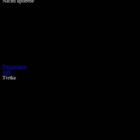
Načini upotrebe
Preuzimanje
API
Tvrtka