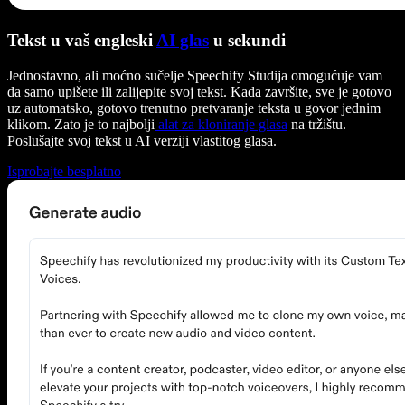
Tekst u vaš engleski
AI glas
u sekundi
Jednostavno, ali moćno sučelje Speechify Studija omogućuje vam
da samo upišete ili zalijepite svoj tekst. Kada završite, sve je gotovo
uz automatsko, gotovo trenutno pretvaranje teksta u govor jednim
klikom. Zato je to najbolji
alat za kloniranje glasa
na tržištu.
Poslušajte svoj tekst u AI verziji vlastitog glasa.
Isprobajte besplatno