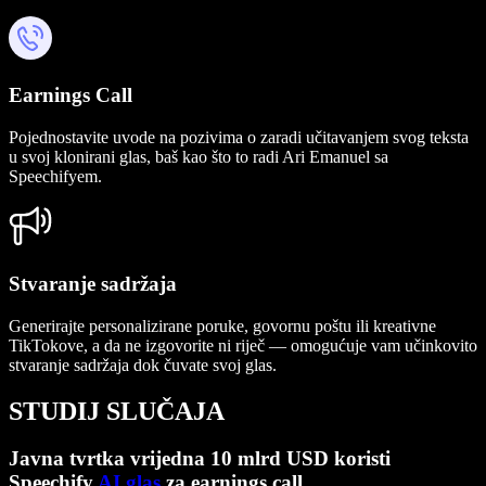
Earnings Call
Pojednostavite uvode na pozivima o zaradi učitavanjem svog teksta
u svoj klonirani glas, baš kao što to radi Ari Emanuel sa
Speechifyem.
Stvaranje sadržaja
Generirajte personalizirane poruke, govornu poštu ili kreativne
TikTokove, a da ne izgovorite ni riječ — omogućuje vam učinkovito
stvaranje sadržaja dok čuvate svoj glas.
STUDIJ SLUČAJA
Javna tvrtka vrijedna 10 mlrd USD koristi
Speechify
AI glas
za earnings call