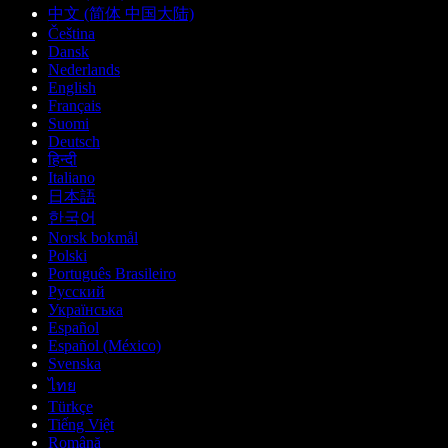
中文 (简体 中国大陆)
Čeština
Dansk
Nederlands
English
Français
Suomi
Deutsch
हिन्दी
Italiano
日本語
한국어
Norsk bokmål
Polski
Português Brasileiro
Русский
Українська
Español
Español (México)
Svenska
ไทย
Türkçe
Tiếng Việt
Română