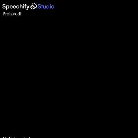
Pišite 5× brže uz glasovno diktiranje
Proizvodi
Saznajte više