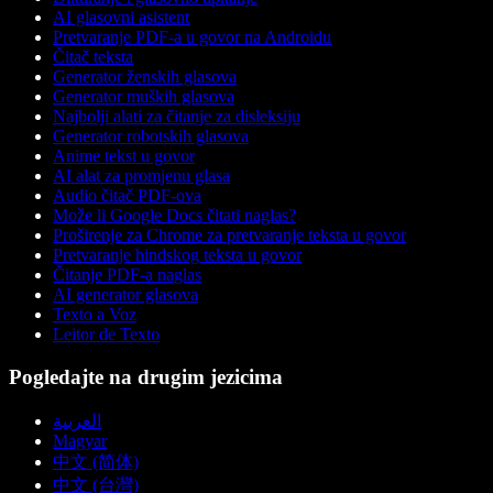
AI glasovni asistent
Pretvaranje PDF-a u govor na Androidu
Čitač teksta
Generator ženskih glasova
Generator muških glasova
Najbolji alati za čitanje za disleksiju
Generator robotskih glasova
Anime tekst u govor
AI alat za promjenu glasa
Audio čitač PDF-ova
Može li Google Docs čitati naglas?
Proširenje za Chrome za pretvaranje teksta u govor
Pretvaranje hindskog teksta u govor
Čitanje PDF-a naglas
AI generator glasova
Texto a Voz
Leitor de Texto
Pogledajte na drugim jezicima
العربية
Magyar
中文 (简体)
中文 (台灣)