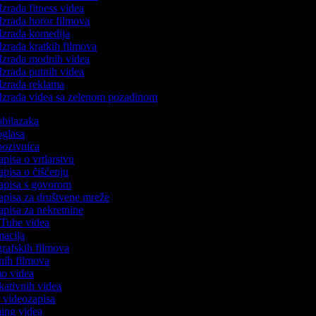
Izrada fitness videa
Izrada horor filmova
Izrada komedija
Izrada kratkih filmova
Izrada modnih videa
Izrada putnih videa
Izrada reklama
Izrada videa sa zelenom pozadinom
 obilazaka
 oglasa
 pozivnica
apisa o vrtlarstvu
zapisa o čišćenju
zapisa s govorom
zapisa za društvene mreže
zapisa za nekretnine
ouTube videa
imacija
ografskih filmova
tanih filmova
emo videa
ukativnih videa
to videozapisa
ming videa