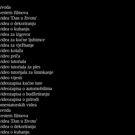
č uvoda
 vestern filmova
 videa 'Dan u životu'
 videa o dekoriranju
č videa o kuhanju
 videa za izgovor
č videa za kućne ljubimce
 videa za vježbanje
č video kolaža
 video priča
 video tutoriala
 video tutoriala za ples
 video tutorijala za šminkanje
 video vijesti
č videozapisa kućne ture
č videozapisa o automobilima
 videozapisa o budžetiranju
 videozapisa o prirodi
komentatorskih videa
č uvoda
 vestern filmova
 videa 'Dan u životu'
 videa o dekoriranju
č videa o kuhanju