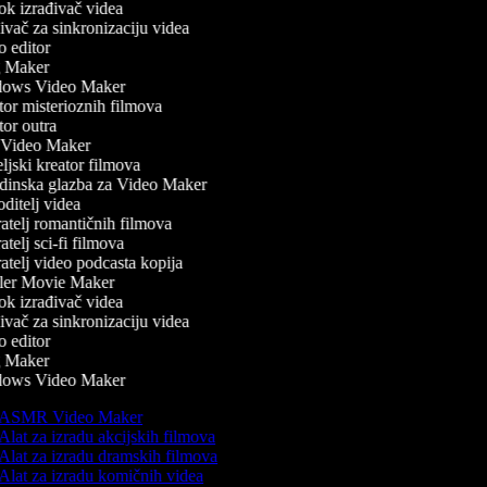
k izrađivač videa
vač za sinkronizaciju videa
 editor
 Maker
ows Video Maker
or misterioznih filmova
or outra
Video Maker
jski kreator filmova
inska glazba za Video Maker
itelj videa
atelj romantičnih filmova
telj sci-fi filmova
telj video podcasta kopija
ler Movie Maker
k izrađivač videa
vač za sinkronizaciju videa
 editor
 Maker
ows Video Maker
ASMR Video Maker
Alat za izradu akcijskih filmova
Alat za izradu dramskih filmova
Alat za izradu komičnih videa