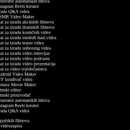
erator automatskih titlova
tagram Reels kreator
rada Q&A videa
MR Video Maker
t za izradu akcijskih filmova
t za izradu dramskih filmova
t za izradu komičnih videa
t za izradu modnih haul videa
t za izradu teaser videa
at za izradu unboxing videa
t za izradu video intervjua
t za izradu video podcasta
t za izradu video prezentacija
t za video svjedočanstva
droid Video Maker
Y izrađivač videa
ntasy Movie Maker
mski editor
lmski proizvođač
erator automatskih titlova
tagram Reels kreator
rada Q&A videa
ografskih filmova
n videozapisa