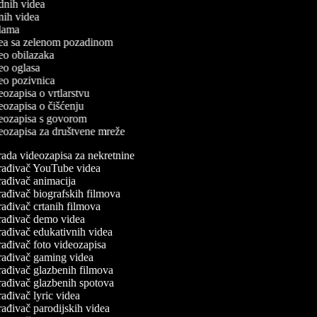
odnih videa
tnih videa
eklama
idea sa zelenom pozadinom
ideo obilazaka
deo oglasa
ideo pozivnica
deozapisa o vrtlarstvu
deozapisa o čišćenju
ideozapisa s govorom
ideozapisa za društvene mreže
ada videozapisa za nekretnine
rađivač YouTube videa
ađivač animacija
ađivač biografskih filmova
ađivač crtanih filmova
rađivač demo videa
ađivač edukativnih videa
ađivač foto videozapisa
rađivač gaming videa
ađivač glazbenih filmova
ađivač glazbenih spotova
ađivač lyric videa
ađivač parodijskih videa