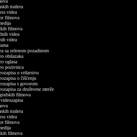
ilmova
lmskih trailera
tness videa
oror filmova
omedija
atkih filmova
odnih videa
tnih videa
eklama
idea sa zelenom pozadinom
ideo obilazaka
deo oglasa
ideo pozivnica
deozapisa o vrtlarstvu
deozapisa o čišćenju
ideozapisa s govorom
ideozapisa za društvene mreže
ografskih filmova
n videozapisa
ilmova
lmskih trailera
tness videa
oror filmova
omedija
atkih filmova