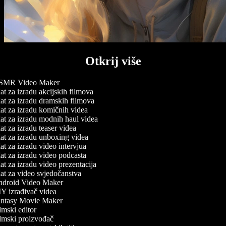
Otkrij više
MR Video Maker
t za izradu akcijskih filmova
t za izradu dramskih filmova
t za izradu komičnih videa
t za izradu modnih haul videa
t za izradu teaser videa
at za izradu unboxing videa
t za izradu video intervjua
t za izradu video podcasta
t za izradu video prezentacija
t za video svjedočanstva
droid Video Maker
Y izrađivač videa
ntasy Movie Maker
mski editor
lmski proizvođač