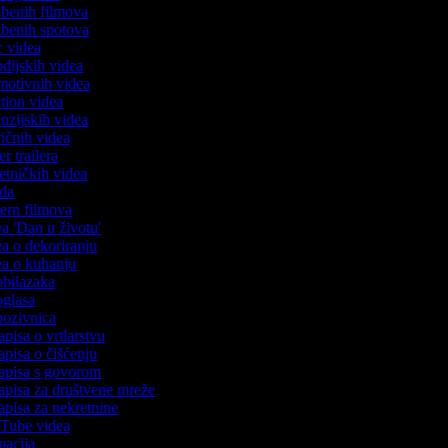
azbenih filmova
azbenih spotova
ic videa
rodijskih videa
omotivnih videa
action videa
cenzijskih videa
iričnih videa
ser trailera
jetničkih videa
oda
stern filmova
dea 'Dan u životu'
dea o dekoriranju
dea o kuhanju
 obilazaka
 oglasa
 pozivnica
apisa o vrtlarstvu
zapisa o čišćenju
zapisa s govorom
zapisa za društvene mreže
zapisa za nekretnine
ouTube videa
imacija