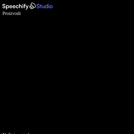
Pišite 5× brže uz glasovno diktiranje
Proizvodi
Saznajte više