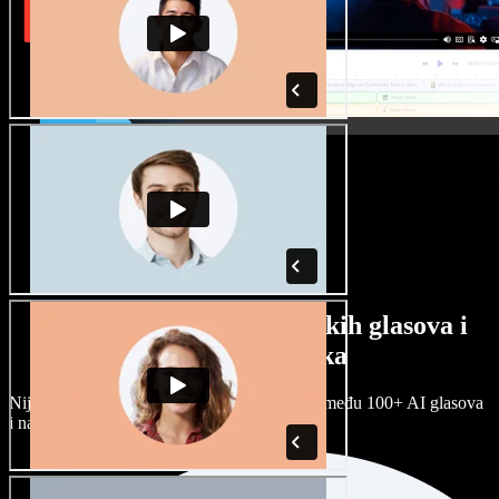
Veliki izbor muških i ženskih glasova i
raznih naglasaka
Nijedan projekt ne mora zvučati isto. Birajte među 100+ AI glasova
i naglasaka i prilagodite ih sebi.