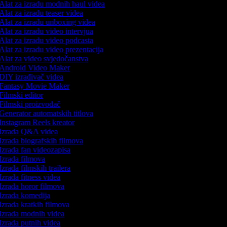
Alat za izradu modnih haul videa
Alat za izradu teaser videa
Alat za izradu unboxing videa
Alat za izradu video intervjua
Alat za izradu video podcasta
Alat za izradu video prezentacija
Alat za video svjedočanstva
Android Video Maker
DIY izrađivač videa
Fantasy Movie Maker
Filmski editor
Filmski proizvođač
Generator automatskih titlova
Instagram Reels kreator
Izrada Q&A videa
Izrada biografskih filmova
Izrada fan videozapisa
Izrada filmova
Izrada filmskih trailera
Izrada fitness videa
Izrada horor filmova
Izrada komedija
Izrada kratkih filmova
Izrada modnih videa
Izrada putnih videa