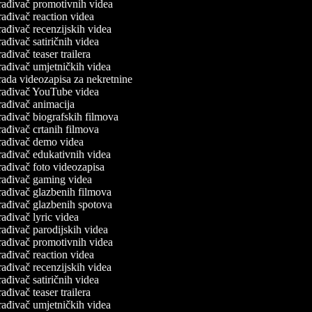
rađivač promotivnih videa
ađivač reaction videa
ađivač recenzijskih videa
ađivač satiričnih videa
ađivač teaser trailera
ađivač umjetničkih videa
ada videozapisa za nekretnine
rađivač YouTube videa
ađivač animacija
ađivač biografskih filmova
ađivač crtanih filmova
rađivač demo videa
ađivač edukativnih videa
ađivač foto videozapisa
rađivač gaming videa
ađivač glazbenih filmova
ađivač glazbenih spotova
ađivač lyric videa
ađivač parodijskih videa
rađivač promotivnih videa
ađivač reaction videa
ađivač recenzijskih videa
ađivač satiričnih videa
ađivač teaser trailera
ađivač umjetničkih videa