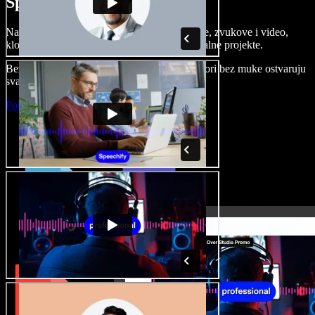
Speechify Studiju.
Napravite voice overe, dodajte besplatne slike, zvukove i video,
klonirajte svoj glas i složite sjajne audio-vizualne projekte.
Bez učenja i sve dostupno u pregledniku, autori bez muke ostvaruju
svaku kreativnu ideju.
Pokreni Studio