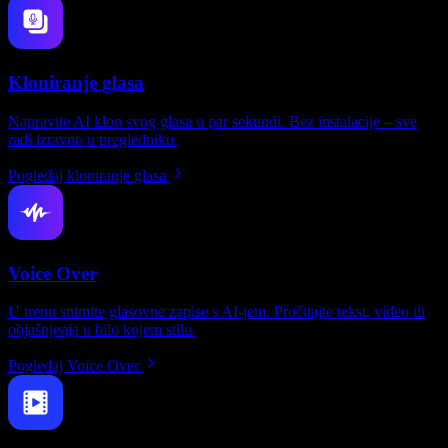
Kloniranje glasa
Napravite AI klon svog glasa u par sekundi. Bez instalacije – sve
radi izravno u pregledniku.
Pogledaj kloniranje glasa
Voice Over
U trenu snimite glasovne zapise s AI-jem. Pročitajte tekst, video ili
objašnjenja u bilo kojem stilu.
Pogledaj Voice Over