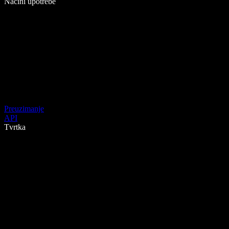
Načini upotrebe
Preuzimanje
API
Tvrtka