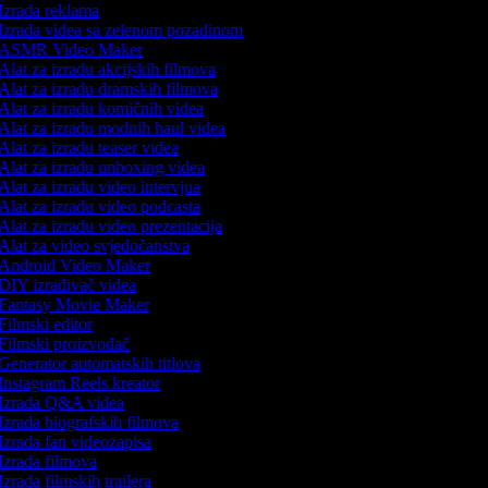
Izrada reklama
Izrada videa sa zelenom pozadinom
ASMR Video Maker
Alat za izradu akcijskih filmova
Alat za izradu dramskih filmova
Alat za izradu komičnih videa
Alat za izradu modnih haul videa
Alat za izradu teaser videa
Alat za izradu unboxing videa
Alat za izradu video intervjua
Alat za izradu video podcasta
Alat za izradu video prezentacija
Alat za video svjedočanstva
Android Video Maker
DIY izrađivač videa
Fantasy Movie Maker
Filmski editor
Filmski proizvođač
Generator automatskih titlova
Instagram Reels kreator
Izrada Q&A videa
Izrada biografskih filmova
Izrada fan videozapisa
Izrada filmova
Izrada filmskih trailera