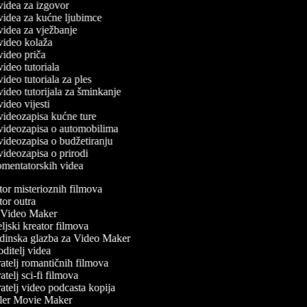
 videa za izgovor
č videa za kućne ljubimce
 videa za vježbanje
č video kolaža
 video priča
 video tutoriala
 video tutoriala za ples
 video tutorijala za šminkanje
 video vijesti
č videozapisa kućne ture
č videozapisa o automobilima
 videozapisa o budžetiranju
 videozapisa o prirodi
komentatorskih videa
or misterioznih filmova
or outra
Video Maker
jski kreator filmova
inska glazba za Video Maker
itelj videa
atelj romantičnih filmova
telj sci-fi filmova
telj video podcasta kopija
ler Movie Maker