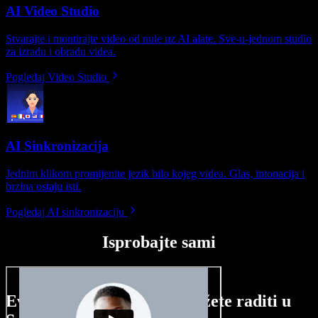
AI Video Studio
Stvarajte i montirajte video od nule uz AI alate. Sve-u-jednom studio
za izradu i obradu videa.
Pogledaj Video Studio
AI Sinkronizacija
Jednim klikom promijenite jezik bilo kojeg videa. Glas, intonacija i
brzina ostaju isti.
Pogledaj AI sinkronizaciju
Isprobajte sami
Evo malog pregleda što možete raditi u