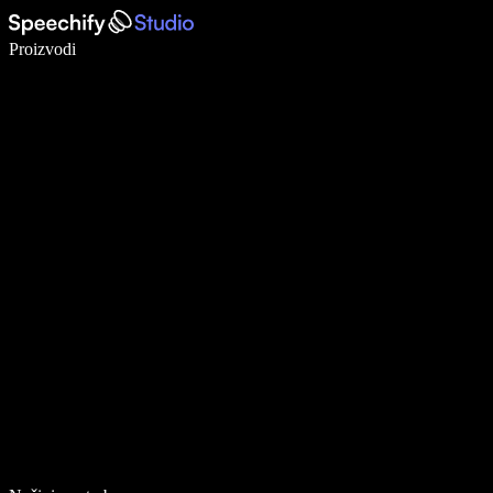
Pišite 5× brže uz glasovno diktiranje
Proizvodi
Saznajte više