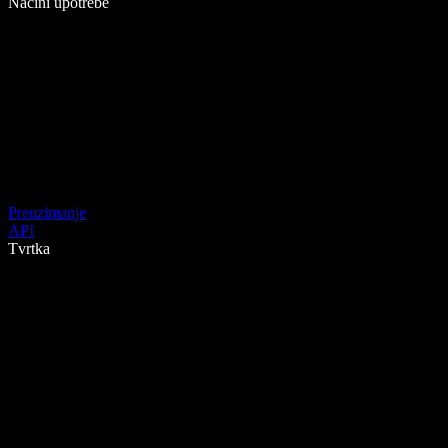
Načini upotrebe
Preuzimanje
API
Tvrtka