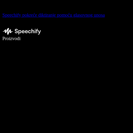
Speechify pokreće diktiranje pomoću glasovnog unosa
Pišite 5× brže uz glasovno diktiranje
Proizvodi
Saznajte više