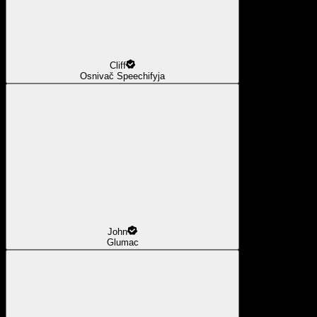
Cliff
Osnivač Speechifyja
John
Glumac