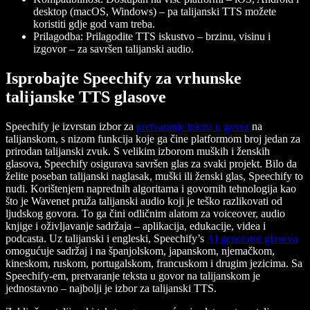
desktop (macOS, Windows) – pa talijanski TTS možete
koristiti gdje god vam treba.
Prilagodba
: Prilagodite TTS iskustvo – brzinu, visinu i
izgovor – za savršen talijanski audio.
Isprobajte Speechify za vrhunske
talijanske TTS glasove
Speechify je izvrstan izbor za
pretvaranje teksta u govor
na
talijanskom, s nizom funkcija koje ga čine platformom broj jedan za
prirodan talijanski zvuk. S velikim izborom muških i ženskih
glasova, Speechify osigurava savršen glas za svaki projekt. Bilo da
želite poseban talijanski naglasak, muški ili ženski glas, Speechify to
nudi. Korištenjem naprednih algoritama i govornih tehnologija kao
što je Wavenet pruža talijanski audio koji je teško razlikovati od
ljudskog govora. To ga čini odličnim alatom za voiceover, audio
knjige i oživljavanje sadržaja – aplikacija, edukacije, videa i
podcasta. Uz talijanski i engleski, Speechify’s
AI generator glasova
omogućuje sadržaj i na španjolskom, japanskom, njemačkom,
kineskom, ruskom, portugalskom, francuskom i drugim jezicima. Sa
Speechify-em, pretvaranje teksta u govor na talijanskom je
jednostavno – najbolji je izbor za talijanski TTS.