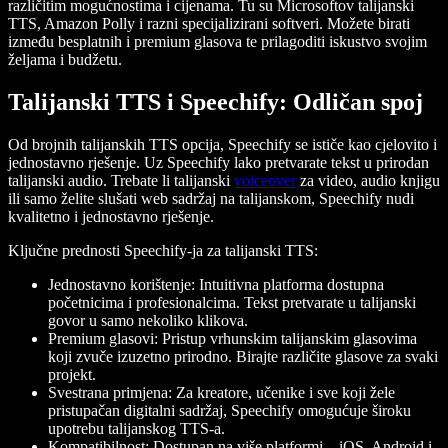
različitim mogućnostima i cijenama. Tu su Microsoftov talijanski
TTS, Amazon Polly i razni specijalizirani softveri. Možete birati
između besplatnih i premium glasova te prilagoditi iskustvo svojim
željama i budžetu.
Talijanski TTS i Speechify: Odličan spoj
Od brojnih talijanskih TTS opcija, Speechify se ističe kao cjelovito i
jednostavno rješenje. Uz Speechify lako pretvarate tekst u prirodan
talijanski audio. Trebate li talijanski
voiceover
za video, audio knjigu
ili samo želite slušati web sadržaj na talijanskom, Speechify nudi
kvalitetno i jednostavno rješenje.
Ključne prednosti Speechify-ja za talijanski TTS:
Jednostavno korištenje
: Intuitivna platforma dostupna
početnicima i profesionalcima. Tekst pretvarate u talijanski
govor u samo nekoliko klikova.
Premium glasovi
: Pristup vrhunskim talijanskim glasovima
koji zvuče izuzetno prirodno. Birajte različite glasove za svaki
projekt.
Svestrana primjena
: Za kreatore, učenike i sve koji žele
pristupačan digitalni sadržaj, Speechify omogućuje široku
upotrebu talijanskog TTS-a.
Kompatibilnost
: Dostupan na više platformi – iOS, Android i