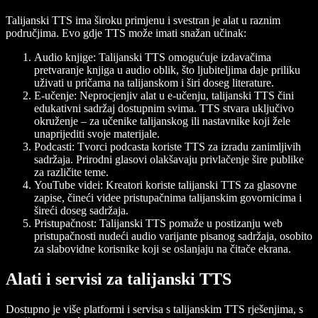
Talijanski TTS ima široku primjenu i svestran je alat u raznim
područjima. Evo gdje TTS može imati snažan učinak:
Audio knjige
: Talijanski TTS omogućuje izdavačima
pretvaranje knjiga u audio oblik, što ljubiteljima daje priliku
uživati u pričama na talijanskom i širi doseg literature.
E-učenje
: Neprocjenjiv alat u e-učenju, talijanski TTS čini
edukativni sadržaj dostupnim svima. TTS stvara uključivo
okruženje – za učenike talijanskog ili nastavnike koji žele
unaprijediti svoje materijale.
Podcasti
: Tvorci podcasta koriste TTS za izradu zanimljivih
sadržaja. Prirodni glasovi olakšavaju privlačenje šire publike
za različite teme.
YouTube videi
: Kreatori koriste talijanski TTS za glasovne
zapise, čineći videe pristupačnima talijanskim govornicima i
šireći doseg sadržaja.
Pristupačnost
: Talijanski TTS pomaže u postizanju web
pristupačnosti nudeći audio varijante pisanog sadržaja, osobito
za slabovidne korisnike koji se oslanjaju na čitače ekrana.
Alati i servisi za talijanski TTS
Dostupno je više platformi i servisa s talijanskim TTS rješenjima, s