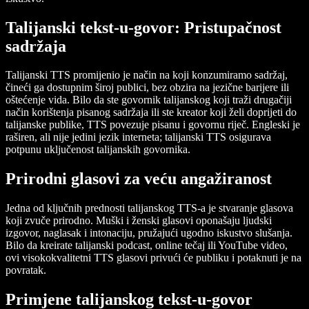
Talijanski tekst-u-govor: Pristupačnost
sadržaja
Talijanski TTS promijenio je način na koji konzumiramo sadržaj,
čineći ga dostupnim široj publici, bez obzira na jezične barijere ili
oštećenje vida. Bilo da ste govornik talijanskog koji traži drugačiji
način korištenja pisanog sadržaja ili ste kreator koji želi doprijeti do
talijanske publike, TTS povezuje pisanu i govornu riječ. Engleski je
raširen, ali nije jedini jezik interneta; talijanski TTS osigurava
potpunu uključenost talijanskih govornika.
Prirodni glasovi za veću angažiranost
Jedna od ključnih prednosti talijanskog TTS-a je stvaranje glasova
koji zvuče prirodno. Muški i ženski glasovi oponašaju ljudski
izgovor, naglasak i intonaciju, pružajući ugodno iskustvo slušanja.
Bilo da kreirate talijanski podcast, online tečaj ili YouTube video,
ovi visokokvalitetni TTS glasovi privući će publiku i potaknuti je na
povratak.
Primjene talijanskog tekst-u-govor