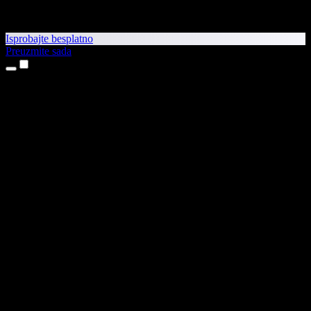
Isprobajte besplatno
Preuzmite sada
Proizvodi
Pretvaranje teksta u govor
Aplikacije za iPhone i iPad
Aplikacija za Android
Proširenje za Chrome
Proširenje za Edge
Web-aplikacija
Aplikacija za Mac
Aplikacija za Windows