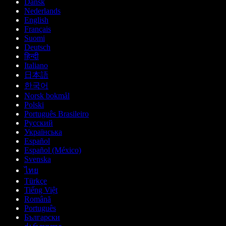
Dansk
Nederlands
English
Français
Suomi
Deutsch
हिन्दी
Italiano
日本語
한국어
Norsk bokmål
Polski
Português Brasileiro
Русский
Українська
Español
Español (México)
Svenska
ไทย
Türkçe
Tiếng Việt
Română
Português
Български