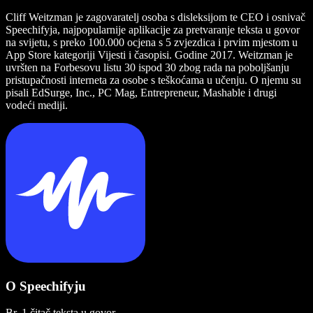
Cliff Weitzman je zagovaratelj osoba s disleksijom te CEO i osnivač
Speechifyja, najpopularnije aplikacije za pretvaranje teksta u govor
na svijetu, s preko 100.000 ocjena s 5 zvjezdica i prvim mjestom u
App Store kategoriji Vijesti i časopisi. Godine 2017. Weitzman je
uvršten na Forbesovu listu 30 ispod 30 zbog rada na poboljšanju
pristupačnosti interneta za osobe s teškoćama u učenju. O njemu su
pisali EdSurge, Inc., PC Mag, Entrepreneur, Mashable i drugi
vodeći mediji.
O Speechifyju
Br. 1 čitač teksta u govor