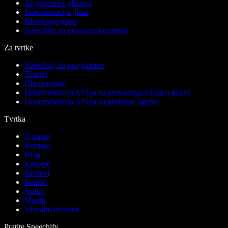
AI generator glasova
Sinkronizacija glasa
Kloniranje glasa
Speechify za poslovne korisnike
Za tvrtke
Speechify za programere
Timovi
Obrazovanje
Dokumentacija API-ja za pretvaranje teksta u govor
Dokumentacija API-ja za glasovne agente
Tvrtka
O nama
Kontakt
Blog
Karijere
Partneri
Pomoć
Status
Mediji
Vizualni identitet
Pratite Speechify