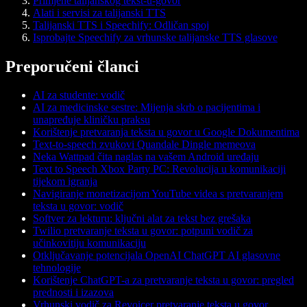
Primjene talijanskog tekst-u-govor
Alati i servisi za talijanski TTS
Talijanski TTS i Speechify: Odličan spoj
Isprobajte Speechify za vrhunske talijanske TTS glasove
Preporučeni članci
AI za studente: vodič
AI za medicinske sestre: Mijenja skrb o pacijentima i
unapređuje kliničku praksu
Korištenje pretvaranja teksta u govor u Google Dokumentima
Text-to-speech zvukovi Quandale Dingle memeova
Neka Wattpad čita naglas na vašem Android uređaju
Text to Speech Xbox Party PC: Revolucija u komunikaciji
tijekom igranja
Navigiranje monetizacijom YouTube videa s pretvaranjem
teksta u govor: vodič
Softver za lekturu: ključni alat za tekst bez grešaka
Twilio pretvaranje teksta u govor: potpuni vodič za
učinkovitiju komunikaciju
Otključavanje potencijala OpenAI ChatGPT AI glasovne
tehnologije
Korištenje ChatGPT-a za pretvaranje teksta u govor: pregled
prednosti i izazova
Vrhunski vodič za Revoicer pretvaranje teksta u govor