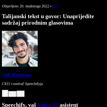
Objavljeno
20. studenoga 2022.
•
TTS
Talijanski tekst u govor: Unaprijedite
sadržaj prirodnim glasovima
Cliff Weitzman
CEO i osnivač Speechifyja
Speechify, vaš
Voice AI
asistent