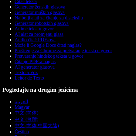
Čitač teksta
Generator ženskih glasova
Generator muških glasova
Najbolji alati za čitanje za disleksiju
Generator robotskih glasova
Anime tekst u govor
AI alat za promjenu glasa
Audio čitač PDF-ova
Može li Google Docs čitati naglas?
Proširenje za Chrome za pretvaranje teksta u govor
Pretvaranje hindskog teksta u govor
Čitanje PDF-a naglas
AI generator glasova
Texto a Voz
Leitor de Texto
Pogledajte na drugim jezicima
العربية
Magyar
中文 (简体)
中文 (台灣)
中文 (简体 中国大陆)
Čeština