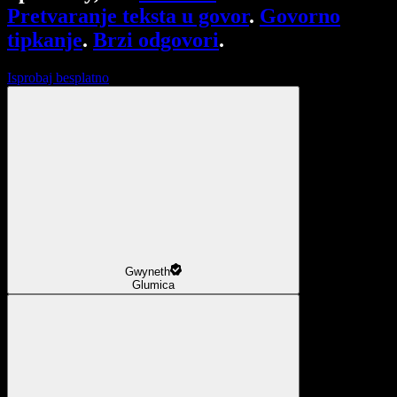
Pretvaranje teksta u govor
.
Govorno
tipkanje
.
Brzi odgovori
.
Isprobaj besplatno
Gwyneth
Glumica