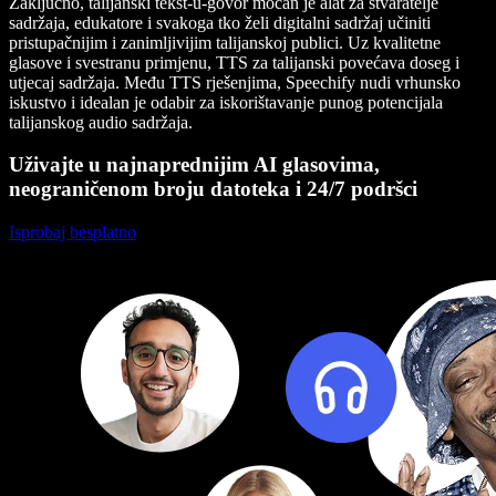
Zaključno, talijanski tekst-u-govor moćan je alat za stvaratelje
sadržaja, edukatore i svakoga tko želi digitalni sadržaj učiniti
pristupačnijim i zanimljivijim talijanskoj publici. Uz kvalitetne
glasove i svestranu primjenu, TTS za talijanski povećava doseg i
utjecaj sadržaja. Među TTS rješenjima, Speechify nudi vrhunsko
iskustvo i idealan je odabir za iskorištavanje punog potencijala
talijanskog audio sadržaja.
Uživajte u najnaprednijim AI glasovima,
neograničenom broju datoteka i 24/7 podršci
Isprobaj besplatno