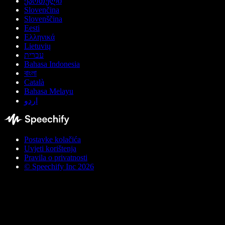
ქართული
Slovenčina
Slovenščina
Eesti
Ελληνικά
Lietuvių
עברית
Bahasa Indonesia
বাংলা
Català
Bahasa Melayu
اردو
Postavke kolačića
Uvjeti korištenja
Pravila o privatnosti
© Speechify Inc 2026