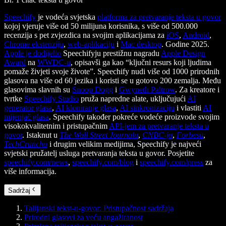
Speechify
je vodeća svjetska
platforma za pretvaranje teksta u govor
kojoj vjeruje više od 50 milijuna korisnika, s više od 500.000
recenzija s pet zvjezdica na svojim aplikacijama za
iOS
,
Android
,
Chrome ekstenziju
,
web-aplikaciju
i
Mac desktop
. Godine 2025.
Apple je dodijelio
Speechifyju prestižnu nagradu
Apple Design
Award
na
WWDC-u
, opisavši ga kao “ključni resurs koji ljudima
pomaže živjeti svoje živote”. Speechify nudi više od 1000 prirodnih
glasova na više od 60 jezika i koristi se u gotovo 200 zemalja. Među
glasovima slavnih su
Snoop Dogg
i
Gwyneth Paltrow
. Za kreatore i
tvrtke
Speechify Studio
pruža napredne alate, uključujući
AI
generator glasa
,
AI kloniranje glasa
,
AI sinkronizaciju
i vlastiti
AI
mijenjač glasa
. Speechify također pokreće vodeće proizvode svojim
visokokvalitetnim i pristupačnim
API-jem za pretvaranje teksta u
govor
. Istaknut u
The Wall Street Journalu
,
CNBC-ju
,
Forbesu
,
TechCrunchu
i drugim velikim medijima, Speechify je najveći
svjetski pružatelj usluga pretvaranja teksta u govor. Posjetite
speechify.com/news
,
speechify.com/blog
i
speechify.com/press
za
više informacija.
Sadržaj
Talijanski tekst-u-govor: Pristupačnost sadržaja
Prirodni glasovi za veću angažiranost