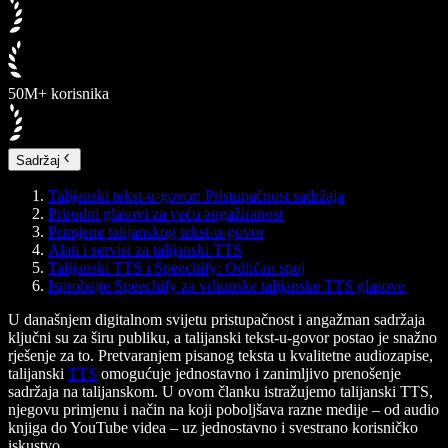
50M+ korisnika
Sadržaj
Talijanski tekst-u-govor: Pristupačnost sadržaja
Prirodni glasovi za veću angažiranost
Primjene talijanskog tekst-u-govor
Alati i servisi za talijanski TTS
Talijanski TTS i Speechify: Odličan spoj
Isprobajte Speechify za vrhunske talijanske TTS glasove
U današnjem digitalnom svijetu pristupačnost i angažman sadržaja
ključni su za širu publiku, a talijanski tekst-u-govor postao je snažno
rješenje za to. Pretvaranjem pisanog teksta u kvalitetne audiozapise,
talijanski
TTS
omogućuje jednostavno i zanimljivo prenošenje
sadržaja na talijanskom. U ovom članku istražujemo talijanski TTS,
njegovu primjenu i način na koji poboljšava razne medije – od audio
knjiga do YouTube videa – uz jednostavno i svestrano korisničko
iskustvo.