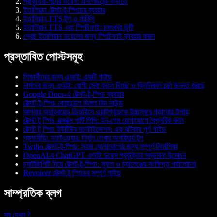
প্রাকৃতিক-শব্দের ভয়েস: এনগেজমেন্ট বাড়াতে
ইতালিয়ান টেক্সট-টু-স্পিচের ব্যবহার
ইতালিয়ান TTS টুল ও সার্ভিস
ইতালিয়ান TTS এবং স্পিচিফাই: চমৎকার জুটি
শ্রেষ্ঠ ইতালিয়ান ভয়েসের জন্য স্পিচিফাই ব্যবহার করুন
প্রস্তাবিত পোস্টসমূহ
শিক্ষার্থীদের জন্য এআই: একটি গাইড
নার্সদের জন্য এআই: রোগী সেবা বদলে দিচ্ছে ও ক্লিনিকাল চর্চা উন্নত করছে
Google Docs-এ টেক্সট-টু-স্পিচ ব্যবহার
টেক্সট-টু-স্পিচ কোয়ান্ডেল ডিঙ্গল মিম সাউন্ড
আপনার অ্যান্ড্রয়েড ডিভাইসে ওয়াটপ্যাডকে উচ্চস্বরে পড়ানোর উপায়
টেক্সট টু স্পিচ এক্সবক্স পার্টি পিসি: ইন-গেম যোগাযোগে বৈপ্লবিক বদল
টেক্সট টু স্পিচ ইউটিউব মনেটাইজেশন: এক ঝটকায় পূর্ণ গাইড
প্রুফরিডিং সফটওয়্যার: নির্ভুল লেখার অপরিহার্য টুল
Twilio টেক্সট-টু-স্পিচ: সহজ যোগাযোগের জন্য সম্পূর্ণ নির্দেশিকা
OpenAI-র ChatGPT এআই ভয়েস প্রযুক্তির সম্ভাবনা উন্মোচন
চ্যাটজিপিটি দিয়ে টেক্সট-টু-স্পিচ: সুফল ও চ্যালেঞ্জের সংক্ষিপ্ত পর্যালোচনা
Revoicer টেক্সট টু স্পিচের সম্পূর্ণ গাইড
সাম্প্রতিক ব্লগ
সব দেখুন