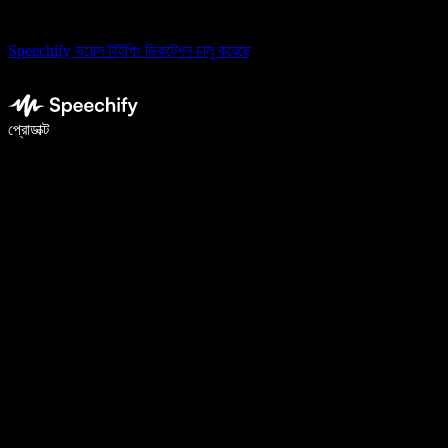
Speechify ভয়েস টাইপিং ডিকটেশন চালু করেছে
ভয়েস টাইপিং দিয়ে ৫ গুণ দ্রুত লিখুন
প্রোডাক্ট
আরও জানুন