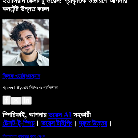
ইতালিয়ান টেক্সট টু ভয়েস: প্রাকৃতিক উচ্চারণে আপনার
কনটেন্ট উন্নত করুন
ক্লিফ ওয়েইৎজম্যান
Speechify-এর সিইও ও প্রতিষ্ঠাতা
স্পিচিফাই, আপনার
ভয়েস AI
সহকারী
টেক্সট-টু-স্পিচ
।
ভয়েস টাইপিং
।
দ্রুত উত্তর
।
বিনামূল্যে ব্যবহার করে দেখুন