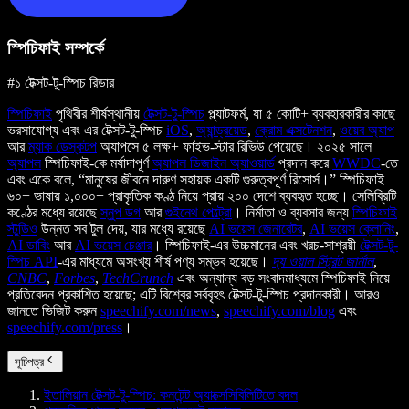
স্পিচিফাই সম্পর্কে
#১ টেক্সট-টু-স্পিচ রিডার
স্পিচিফাই
পৃথিবীর শীর্ষস্থানীয়
টেক্সট-টু-স্পিচ
প্ল্যাটফর্ম, যা ৫ কোটি+ ব্যবহারকারীর কাছে
ভরসাযোগ্য এবং এর টেক্সট-টু-স্পিচ
iOS
,
অ্যান্ড্রয়েড
,
ক্রোম এক্সটেনশন
,
ওয়েব অ্যাপ
আর
ম্যাক ডেস্কটপ
অ্যাপসে ৫ লক্ষ+ ফাইভ-স্টার রিভিউ পেয়েছে। ২০২৫ সালে
অ্যাপল
স্পিচিফাই-কে মর্যাদাপূর্ণ
অ্যাপল ডিজাইন অ্যাওয়ার্ড
প্রদান করে
WWDC
-তে
এবং একে বলে, “মানুষের জীবনে দারুণ সহায়ক একটি গুরুত্বপূর্ণ রিসোর্স।” স্পিচিফাই
৬০+ ভাষায় ১,০০০+ প্রাকৃতিক কণ্ঠ নিয়ে প্রায় ২০০ দেশে ব্যবহৃত হচ্ছে। সেলিব্রিটি
কণ্ঠের মধ্যে রয়েছে
স্নুপ ডগ
আর
গুইনেথ পেল্ট্রো
। নির্মাতা ও ব্যবসার জন্য
স্পিচিফাই
স্টুডিও
উন্নত সব টুল দেয়, যার মধ্যে রয়েছে
AI ভয়েস জেনারেটর
,
AI ভয়েস ক্লোনিং
,
AI ডাবিং
আর
AI ভয়েস চেঞ্জার
। স্পিচিফাই-এর উচ্চমানের এবং খরচ-সাশ্রয়ী
টেক্সট-টু-
স্পিচ API
-এর মাধ্যমে অসংখ্য শীর্ষ পণ্য সম্ভব হয়েছে।
দ্য ওয়াল স্ট্রিট জার্নাল
,
CNBC
,
Forbes
,
TechCrunch
এবং অন্যান্য বড় সংবাদমাধ্যমে স্পিচিফাই নিয়ে
প্রতিবেদন প্রকাশিত হয়েছে; এটি বিশ্বের সর্ববৃহৎ টেক্সট-টু-স্পিচ প্রদানকারী। আরও
জানতে ভিজিট করুন
speechify.com/news
,
speechify.com/blog
এবং
speechify.com/press
।
সূচিপত্র
ইতালিয়ান টেক্সট-টু-স্পিচ: কনটেন্ট অ্যাক্সেসিবিলিটিতে বদল