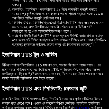
শিক্ষক—যাই হন, TTS শেখা-শেখানোকে আরও সহজ আর উপযোগী করে
তোলে।
পডকাস্টিং
: ইতালিয়ান পডকাস্টাররা TTS দিয়ে আকর্ষণীয় কনটেন্ট বানাতে
পারেন। প্রাকৃতিক-শব্দের ভয়েস ব্যবহার করলে শ্রোতা বাড়ানো সহজ হয় এবং
নানা বিষয়ে অডিও কনটেন্ট তৈরি করা যায়।
ইউটিউব ভিডিও
: ইউটিউব ক্রিয়েটররা ইতালিয়ান TTS দিয়ে ভয়েসওভার যোগ
করতে পারেন, এতে ইতালিয়ান-ভাষাভাষী দর্শকদের জন্য ভিডিও বেশি
প্রবেশযোগ্য হয় এবং আন্তর্জাতিক দর্শকও বাড়ে।
অ্যাক্সেসিবিলিটি
: ইতালিয়ান TTS ওয়েব অ্যাক্সেসিবিলিটি বজায় রাখতে সাহায্য
করে, কারণ এটি লিখিত কনটেন্টের অডিও সংস্করণ নিশ্চিত করে। যারা দৃষ্টিশক্তি-
সংক্রান্ত চ্যালেঞ্জে ভুগছেন, তাদের জন্য এটি বিশেষভাবে গুরুত্বপূর্ণ।
ইতালিয়ান TTS টুল ও সার্ভিস
বিভিন্ন প্ল্যাটফর্ম ইতালিয়ান TTS সমাধান দেয়, আলাদা ফিচার ও দামের সাথে। এর
মধ্যে আছে মাইক্রোসফট-এর ইতালিয়ান TTS, অ্যামাজন পলি, আর আরও অনেক
সফটওয়্যার। ফ্রি ও প্রিমিয়াম ভয়েস থেকে বেছে নিতে পারেন; নিজের প্রয়োজন আর
বাজেট অনুযায়ী অভিজ্ঞতা গড়ে নিতে পারবেন।
ইতালিয়ান TTS এবং স্পিচিফাই: চমৎকার জুটি
নানান ইতালিয়ান TTS অপশনের ভিড়ে স্পিচিফাই সহজ আর পূর্ণাঙ্গ সলিউশন হিসেবে
আলাদা করে চোখে পড়ে। এখানে খুব সহজেই লিখিত টেক্সটকে প্রাকৃতিক ইতালিয়ান
অডিওতে রূপান্তর করতে পারবেন। ভিডিওর জন্য ইতালিয়ান
ভয়েসওভার
, অডিওবুক,