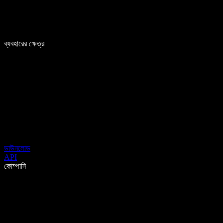
ব্যবহারের ক্ষেত্র
ডাউনলোড
API
কোম্পানি