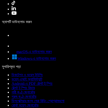
অ্যাপটি ডাউনলোড করুন
macOS-এ ডাউনলোড করুন
Windows-এ ডাউনলোড করুন
সুপারিশকৃত পড়া
ডিকটেশন ও ভয়েস টাইপিং
ভয়েস এআই অ্যাসিস্ট্যান্ট
Android-এ PDF টেক্সট টু স্পিচ
টেক্সট টু স্পিচ রিডার
নারী কণ্ঠ জেনারেটর
পুরুষ কণ্ঠ জেনারেটর
ডিসলেক্সিয়ার জন্য সেরা রিডিং প্রোগ্রামগুলো
রোবট ভয়েস জেনারেটর