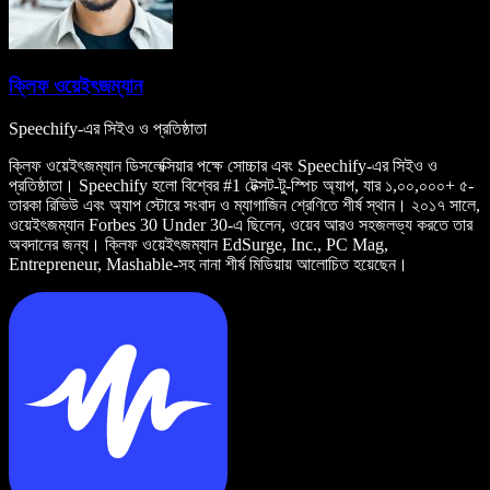
ক্লিফ ওয়েইৎজম্যান
Speechify-এর সিইও ও প্রতিষ্ঠাতা
ক্লিফ ওয়েইৎজম্যান ডিসলেক্সিয়ার পক্ষে সোচ্চার এবং Speechify-এর সিইও ও
প্রতিষ্ঠাতা। Speechify হলো বিশ্বের #1 টেক্সট-টু-স্পিচ অ্যাপ, যার ১,০০,০০০+ ৫-
তারকা রিভিউ এবং অ্যাপ স্টোরে সংবাদ ও ম্যাগাজিন শ্রেণিতে শীর্ষ স্থান। ২০১৭ সালে,
ওয়েইৎজম্যান Forbes 30 Under 30-এ ছিলেন, ওয়েব আরও সহজলভ্য করতে তার
অবদানের জন্য। ক্লিফ ওয়েইৎজম্যান EdSurge, Inc., PC Mag,
Entrepreneur, Mashable-সহ নানা শীর্ষ মিডিয়ায় আলোচিত হয়েছেন।