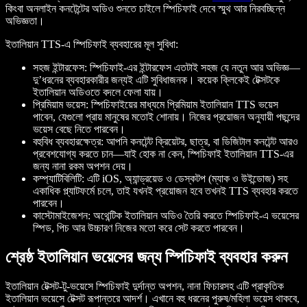
কিংবা অনলাইন কনটেন্টের অডিও শুনতে চাইলে স্পিচিফাই দেবে স্মুথ আর নিরবচ্ছিন্ন
অভিজ্ঞতা।
ইতালিয়ান TTS-এ স্পিচিফাই ব্যবহারের মূল সুবিধা:
সহজ ইন্টারফেস
: স্পিচিফাই-এর ইন্টারফেস এতটাই সহজ যে নতুন আর অভিজ্ঞ—
দু’ধরনের ব্যবহারকারীর জন্যই এটি সুবিধাজনক। কয়েক ক্লিকেই টেক্সটকে
ইতালিয়ান অডিওতে বদলে ফেলা যায়।
প্রিমিয়াম ভয়েস
: স্পিচিফাইয়ের মাধ্যমে প্রিমিয়াম ইতালিয়ান TTS ভয়েস
পাবেন, যেগুলো প্রায় মানুষের মতোই শোনায়। নিজের প্রয়োজন অনুযায়ী পছন্দের
ভয়েস বেছে নিতে পারবেন।
বহুবিধ ব্যবহারক্ষেত্র
: আপনি কনটেন্ট ক্রিয়েটর, ছাত্র, বা ডিজিটাল কনটেন্ট আরও
প্রবেশযোগ্য করতে চান—যাই হোক না কেন, স্পিচিফাই ইতালিয়ান TTS-এর
জন্য নানা রকম অপশন দেয়।
কম্প্যাটিবিলিটি
: এটি iOS, অ্যান্ড্রয়েড ও ডেস্কটপ (ম্যাক ও উইন্ডোজ) সহ
একাধিক প্ল্যাটফর্মে চলে, তাই যখনই প্রয়োজন হবে তখনই TTS ব্যবহার করতে
পারবেন।
কাস্টোমাইজেশন
: অথেন্টিক ইতালিয়ান অডিও তৈরি করতে স্পিচিফাই-এ ভয়েসের
স্পিড, পিচ আর উচ্চারণ নিজের মতো করে সেট করতে পারবেন।
শ্রেষ্ঠ ইতালিয়ান ভয়েসের জন্য স্পিচিফাই ব্যবহার করুন
ইতালিয়ান টেক্সট-টু-ভয়েসে স্পিচিফাই দুর্দান্ত অপশন, নানা ফিচারসহ এটি প্রাকৃতিক
ইতালিয়ান ভয়েসে টেক্সট রূপান্তরে আদর্শ। এখানে বহু ধরনের পুরুষ/মহিলা ভয়েস থাকবে,