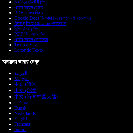
অ্যানিমে টেক্সট টু স্পিচ
এআই ভয়েস চেঞ্জার
PDF অডিও রিডার
Google Docs কি আমার জন্য পড়ে শোনাতে পারে
টেক্সট টু স্পিচ Chrome এক্সটেনশন
হিন্দি টেক্সট টু স্পিচ
PDF রিড অ্যালাউড
এআই ভয়েস জেনারেটর
Texto a Voz
Leitor de Texto
অন্যান্য ভাষায় দেখুন
العربية
Magyar
中文 (简体)
中文 (台灣)
中文 (简体 中国大陆)
Čeština
Dansk
Nederlands
English
Français
Suomi