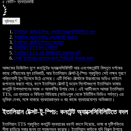
৫ কোটি+ ব্যবহারকারী
সূচিপত্র
ইতালিয়ান টেক্সট-টু-স্পিচ: কনটেন্ট অ্যাক্সেসিবিলিটিতে বদল
প্রাকৃতিক-শব্দের ভয়েস: এনগেজমেন্ট বাড়াতে
ইতালিয়ান টেক্সট-টু-স্পিচের ব্যবহার
ইতালিয়ান TTS টুল ও সার্ভিস
ইতালিয়ান TTS এবং স্পিচিফাই: চমৎকার জুটি
শ্রেষ্ঠ ইতালিয়ান ভয়েসের জন্য স্পিচিফাই ব্যবহার করুন
আজকের ডিজিটাল যুগে কনটেন্টের অ্যাক্সেসিবিলিটি আর এনগেজমেন্টই বিস্তৃত দর্শকের
কাছে পৌঁছানোর মূল চাবিকাঠি, আর ইতালিয়ান টেক্সট-টু-স্পিচ প্রযুক্তি সেই লক্ষ্য পূরণে
শক্তিশালী টুল হিসেবে উঠে এসেছে। এটি লিখিত টেক্সটকে উচ্চমানের অডিও ফাইলে
রূপান্তর করতে পারে, ফলে ইতালিয়ান টেক্সট টু ভয়েস সিস্টেমগুলো ইতালিয়ান ভাষায়
কনটেন্ট উপস্থাপনের সহজ ও আকর্ষণীয় উপায় দেয়। এই আর্টিকেলে আমরা ইতালিয়ান
TTS, এর ব্যবহার ও বিভিন্ন মিডিয়ায় (অডিওবুক থেকে ইউটিউব ভিডিও পর্যন্ত) এর
ভূমিকা দেখব, সঙ্গে থাকছে ব্যবহারবান্ধব ও বহু কাজে ব্যবহারযোগ্য অভিজ্ঞতা।
ইতালিয়ান টেক্সট-টু-স্পিচ: কনটেন্ট অ্যাক্সেসিবিলিটিতে বদল
ইতালিয়ান TTS প্রযুক্তি কনটেন্ট ব্যবহারের ধরণই বদলে দিয়েছে, ভাষা বা দৃষ্টিশক্তির
সীমা ছাড়িয়ে সবার জন্য তা সহজলভ্য করেছে। ইতালিয়ান কাউকে যদি বিকল্প উপায়ে