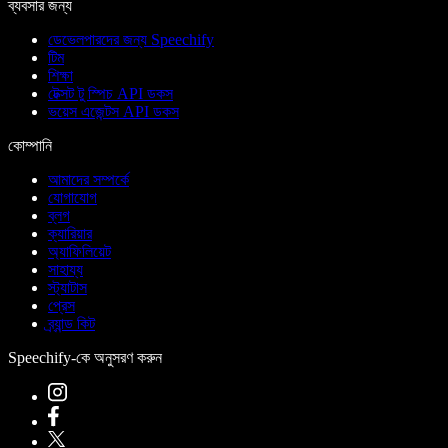
ব্যবসার জন্য
ডেভেলপারদের জন্য Speechify
টিম
শিক্ষা
টেক্সট টু স্পিচ API ডকস
ভয়েস এজেন্টস API ডকস
কোম্পানি
আমাদের সম্পর্কে
যোগাযোগ
ব্লগ
ক্যারিয়ার
অ্যাফিলিয়েট
সাহায্য
স্ট্যাটাস
প্রেস
ব্র্যান্ড কিট
Speechify-কে অনুসরণ করুন