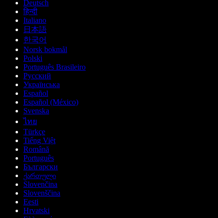
Deutsch
हिन्दी
Italiano
日本語
한국어
Norsk bokmål
Polski
Português Brasileiro
Русский
Українська
Español
Español (México)
Svenska
ไทย
Türkçe
Tiếng Việt
Română
Português
Български
ქართული
Slovenčina
Slovenščina
Eesti
Hrvatski