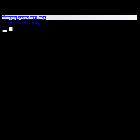
বিনামূল্যে ব্যবহার করে দেখুন
এখনই ডাউনলোড করুন
প্রোডাক্ট
টেক্সট টু স্পিচ
আইফোন ও আইপ্যাড অ্যাপ
অ্যান্ড্রয়েড অ্যাপ
ক্রোম এক্সটেনশন
এজ এক্সটেনশন
ওয়েব অ্যাপ
ম্যাক অ্যাপ
উইন্ডোজ অ্যাপ
এআই ভয়েস জেনারেটর