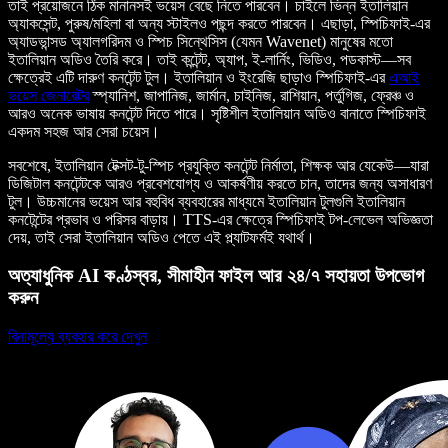
তাই প্রয়োজনে ঠিক মানানসই ভয়েস বেছে নিতে পারবেন। চাইলে ভিন্ন ইতালিয়ান
অ্যাকসেন্ট, পুরুষ/মহিলা বা অন্য স্টাইলও পছন্দ করতে পারবেন। এছাড়া, স্পিচিফাই-এর
অ্যাডভান্সড অ্যালগরিদম ও স্পিচ সিন্থেসিস (যেমন Wavenet) মানুষের মতো
ইতালিয়ান অডিও তৈরি করে। তাই কন্টেন্ট, অ্যাপ, ই-লার্নিং, ভিডিও, পডকাস্ট—সব
ক্ষেত্রেই এটি দারুণ কনটেন্ট টুল। ইতালিয়ান ও ইংরেজি ছাড়াও স্পিচিফাই-এর
এআই
ভয়েস জেনারেটর
স্প্যানিশ, জাপানিজ, জার্মান, চাইনিজ, রাশিয়ান, পর্তুগিজ, ফ্রেঞ্চ ও
আরও অনেক ভাষায় কনটেন্ট দিতে পারে। সৃষ্টিশীল ইতালিয়ান অডিও বানাতে স্পিচিফাই
একদম সহজ আর সেরা চয়েস।
সবশেষে, ইতালিয়ান টেক্সট-টু-স্পিচ প্রযুক্তি কনটেন্ট নির্মাতা, শিক্ষক আর যেকেউ—যারা
ডিজিটাল কনটেন্টকে আরও প্রবেশযোগ্য ও আকর্ষণীয় করতে চান, তাদের জন্য অসাধারণ
টুল। উচ্চমানের ভয়েস আর বহুবিধ ব্যবহারের মাধ্যমে ইতালিয়ান টুলগুলি ইতালিয়ান
কনটেন্টের প্রভাব ও পরিসর বাড়ায়। TTS-এর ক্ষেত্রে স্পিচিফাই টপ-লেভেল অভিজ্ঞতা
দেয়, তাই সেরা ইতালিয়ান অডিও পেতে এই প্ল্যাটফর্মই যথার্থ।
অত্যাধুনিক AI কণ্ঠস্বর, সীমাহীন ফাইল আর ২৪/৭ সহায়তা উপভোগ
করুন
বিনামূল্যে ব্যবহার করে দেখুন