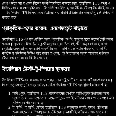
লেখা পড়তে হয় বা কেউ নিজের দর্শক ইতালিতে বাড়াতে চায়, ইতালিয়ান TTS কথ্য ও
লিখিত ভাষার ব্যবধান ঘুচিয়েছে। ইংরেজি প্রচলিত হলেও ইন্টারনেটে শুধু ইংরেজিই সব নয়
—ইতালিয়ান TTS নিশ্চিত করে ইতালিয়ান ভাষাভাষীরা ডিজিটাল কনটেন্ট পুরোটা উপভোগ
করতে পারে।
প্রাকৃতিক-শব্দের ভয়েস: এনগেজমেন্ট বাড়াতে
ইতালিয়ান TTS-এর বড় বৈশিষ্ট্য হলো প্রাকৃতিক, অর্থাৎ মানুষের মতো ভয়েস তৈরি করার
ক্ষমতা। পুরুষ ও মহিলা উভয় কন্ঠই মানুষের স্বর, উচ্চারণ, টোন অনুকরণ করে, ফলে
শ্রোতার জন্য তা অনেক বেশি আকর্ষণীয় হয়। আপনি ইতালিয়ান পডকাস্ট, ই-লার্নিং
কনটেন্ট বা ইউটিউব ভিডিও যাই বানান না কেন, এই উচ্চমানের ভয়েস আপনার দর্শককে
টেনে রাখবে ও বারবার ফিরিয়ে আনবে।
ইতালিয়ান টেক্সট-টু-স্পিচের ব্যবহার
ইতালিয়ান TTS-এর ব্যবহারক্ষেত্র প্রচুর; নানান ইন্ডাস্ট্রি ও কাজে এটি দারুণ সহায়ক।
নিচে কিছু গুরুত্বপূর্ণ ক্ষেত্র আছে, যেখানে ইতালিয়ান TTS বড় ভূমিকা রাখতে পারে:
অডিওবুক
: ইতালিয়ান TTS প্রকাশকদের লেখাকে অডিওবুকে রূপান্তর করার
সুযোগ দেয়, ফলে শ্রোতারা তাদের পছন্দের গল্প ইতালিয়ান ভাষায় শুনতে পারে আর
সাহিত্যের পরিসরও বাড়ে।
ই-লার্নিং
: ই-লার্নিং সেক্টরে ইতালিয়ান TTS অত্যন্ত জরুরি, কারণ এটি সবার
জন্য সহজলভ্য শিক্ষামূলক কনটেন্ট দেয়। আপনি ইতালিয়ান ভাষার ছাত্র বা