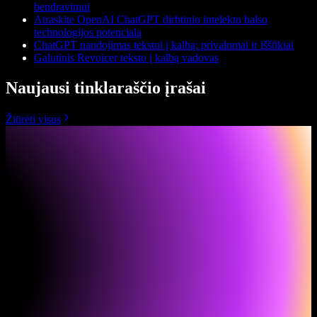
bendravimui
Atraskite OpenAI ChatGPT dirbtinio intelekto balso
technologijos potencialą
ChatGPT naudojimas tekstui į kalbą: privalumai ir iššūkiai
Galutinis Revoicer teksto į kalbą vadovas
Naujausi tinklaraščio įrašai
Žiūrėti visus