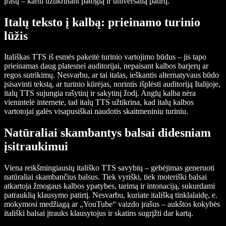
įrašų – kartu užtikrinant patogią ir universalią patirtį.
Italų teksto į kalbą: prieinamo turinio
lūžis
Itališkas TTS iš esmės pakeitė turinio vartojimo būdus – jis tapo
prieinamas daug platesnei auditorijai, nepaisant kalbos barjerų ar
regos sutrikimų. Nesvarbu, ar tai italas, ieškantis alternatyvaus būdo
įsisavinti tekstą, ar turinio kūrėjas, norintis išplėsti auditoriją Italijoje,
italų TTS sujungia rašytinį ir sakytinį žodį. Anglų kalba nėra
vienintelė internete, tad italų TTS užtikrina, kad italų kalbos
vartotojai galės visapusiškai naudotis skaitmeniniu turiniu.
Natūraliai skambantys balsai didesniam
įsitraukimui
Viena reikšmingiausių itališko TTS savybių – gebėjimas generuoti
natūraliai skambančius balsus. Tiek vyriški, tiek moteriški balsai
atkartoja žmogaus kalbos ypatybes, tarimą ir intonaciją, sukurdami
patrauklią klausymo patirtį. Nesvarbu, kuriate itališką tinklalaidę, e.
mokymosi medžiagą ar „YouTube“ vaizdo įrašus – aukštos kokybės
itališki balsai įtrauks klausytojus ir skatins sugrįžti dar kartą.