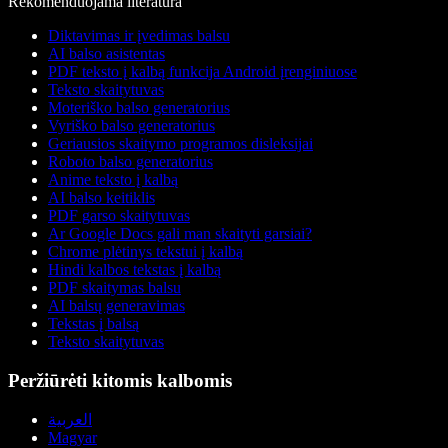
Rekomenduojama literatūra
Diktavimas ir įvedimas balsu
AI balso asistentas
PDF teksto į kalbą funkcija Android įrenginiuose
Teksto skaitytuvas
Moteriško balso generatorius
Vyriško balso generatorius
Geriausios skaitymo programos disleksijai
Roboto balso generatorius
Anime teksto į kalbą
AI balso keitiklis
PDF garso skaitytuvas
Ar Google Docs gali man skaityti garsiai?
Chrome plėtinys tekstui į kalbą
Hindi kalbos tekstas į kalbą
PDF skaitymas balsu
AI balsų generavimas
Tekstas į balsą
Teksto skaitytuvas
Peržiūrėti kitomis kalbomis
العربية
Magyar