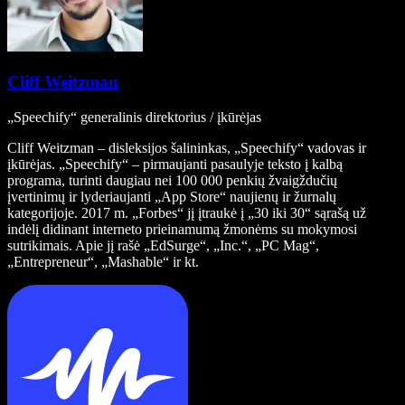
Cliff Weitzman
„Speechify“ generalinis direktorius / įkūrėjas
Cliff Weitzman – disleksijos šalininkas, „Speechify“ vadovas ir
įkūrėjas. „Speechify“ – pirmaujanti pasaulyje teksto į kalbą
programa, turinti daugiau nei 100 000 penkių žvaigždučių
įvertinimų ir lyderiaujanti „App Store“ naujienų ir žurnalų
kategorijoje. 2017 m. „Forbes“ jį įtraukė į „30 iki 30“ sąrašą už
indėlį didinant interneto prieinamumą žmonėms su mokymosi
sutrikimais. Apie jį rašė „EdSurge“, „Inc.“, „PC Mag“,
„Entrepreneur“, „Mashable“ ir kt.