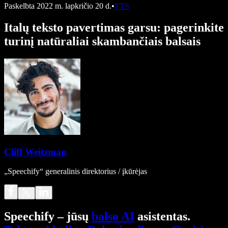
Paskelbta
2022 m. lapkričio 20 d.
•
TTS
Italų teksto pavertimas garsu: pagerinkite
turinį natūraliai skambančiais balsais
Cliff Weitzman
„Speechify“ generalinis direktorius / įkūrėjas
Speechify – jūsų
balso AI
asistentas.