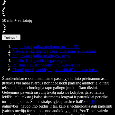
50 mln.+ vartotojų
Turinys
Italų teksto į kalbą: prieinamo turinio lūžis
Natūraliai skambantys balsai didesniam įsitraukimui
Italų teksto į kalbą pritaikymo sritys
Itališko TTS įrankiai ir paslaugos
Itališkas TTS ir Speechify: puikus derinys
Išbandykite Speechify – geriausi itališko teksto balsai
Šiandieniniame skaitmeniniame pasaulyje turinio prieinamumas ir
įtrauktis yra labai svarbūs norint pasiekti platesnę auditoriją, o italų
teksto į kalbą technologija tapo galingu įrankiu šiam tikslui.
Gebėjimas paversti rašytinį tekstą aukštos kokybės garso failais
leidžia italų teksto į balsą sistemoms lengvai ir patraukliai perteikti
turinį italų kalba. Šiame straipsnyje aptarsime itališko
TTS
galimybes, naudojimo būdus ir tai, kaip ši technologija gali pagerinti
įvairius medijų formatus – nuo audioknygų iki „YouTube“ vaizdo