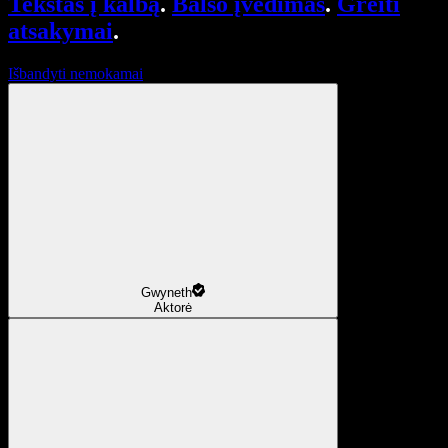
Tekstas į kalbą
.
Balso įvedimas
.
Greiti
atsakymai
.
Išbandyti nemokamai
Gwyneth
Aktorė