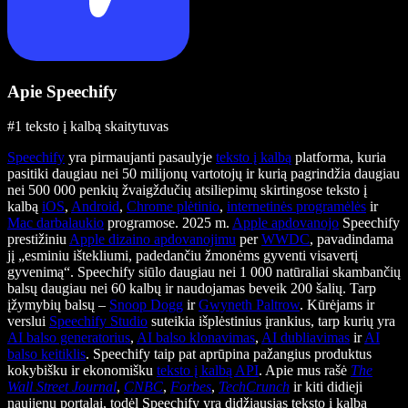
Apie Speechify
#1 teksto į kalbą skaitytuvas
Speechify
yra pirmaujanti pasaulyje
teksto į kalbą
platforma, kuria
pasitiki daugiau nei 50 milijonų vartotojų ir kurią pagrindžia daugiau
nei 500 000 penkių žvaigždučių atsiliepimų skirtingose teksto į
kalbą
iOS
,
Android
,
Chrome plėtinio
,
internetinės programėlės
ir
Mac darbalaukio
programose. 2025 m.
Apple apdovanojo
Speechify
prestižiniu
Apple dizaino apdovanojimu
per
WWDC
, pavadindama
jį „esminiu ištekliumi, padedančiu žmonėms gyventi visavertį
gyvenimą“. Speechify siūlo daugiau nei 1 000 natūraliai skambančių
balsų daugiau nei 60 kalbų ir naudojamas beveik 200 šalių. Tarp
įžymybių balsų –
Snoop Dogg
ir
Gwyneth Paltrow
. Kūrėjams ir
verslui
Speechify Studio
suteikia išplėstinius įrankius, tarp kurių yra
AI balso generatorius
,
AI balso klonavimas
,
AI dubliavimas
ir
AI
balso keitiklis
. Speechify taip pat aprūpina pažangius produktus
kokybišku ir ekonomišku
teksto į kalbą API
. Apie mus rašė
The
Wall Street Journal
,
CNBC
,
Forbes
,
TechCrunch
ir kiti didieji
naujienų portalai, todėl Speechify yra didžiausias teksto į kalbą