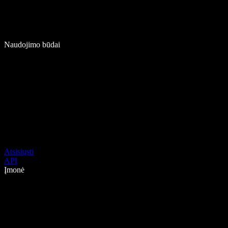
Naudojimo būdai
Atsisiųsti
API
Įmonė