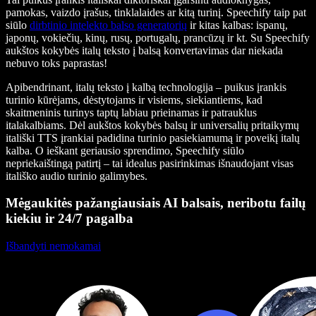
pamokas, vaizdo įrašus, tinklalaides ar kitą turinį. Speechify taip pat
siūlo
dirbtinio intelekto balso generatorių
ir kitas kalbas: ispanų,
japonų, vokiečių, kinų, rusų, portugalų, prancūzų ir kt. Su Speechify
aukštos kokybės italų teksto į balsą konvertavimas dar niekada
nebuvo toks paprastas!
Apibendrinant, italų teksto į kalbą technologija – puikus įrankis
turinio kūrėjams, dėstytojams ir visiems, siekiantiems, kad
skaitmeninis turinys taptų labiau prieinamas ir patrauklus
italakalbiams. Dėl aukštos kokybės balsų ir universalių pritaikymų
itališki TTS įrankiai padidina turinio pasiekiamumą ir poveikį italų
kalba. O ieškant geriausio sprendimo, Speechify siūlo
nepriekaištingą patirtį – tai idealus pasirinkimas išnaudojant visas
itališko audio turinio galimybes.
Mėgaukitės pažangiausiais AI balsais, neribotu failų
kiekiu ir 24/7 pagalba
Išbandyti nemokamai