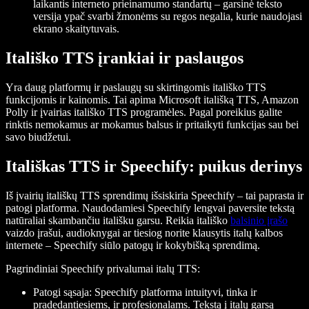
laikantis interneto prieinamumo standartų – garsinė teksto
versija ypač svarbi žmonėms su regos negalia, kurie naudojasi
ekrano skaitytuvais.
Itališko TTS įrankiai ir paslaugos
Yra daug platformų ir paslaugų su skirtingomis itališko TTS
funkcijomis ir kainomis. Tai apima Microsoft itališką TTS, Amazon
Polly ir įvairias itališko TTS programėles. Pagal poreikius galite
rinktis nemokamus ar mokamus balsus ir pritaikyti funkcijas sau bei
savo biudžetui.
Itališkas TTS ir Speechify: puikus derinys
Iš įvairių itališkų TTS sprendimų išsiskiria Speechify – tai paprasta ir
patogi platforma. Naudodamiesi Speechify lengvai paversite tekstą
natūraliai skambančiu itališku garsu. Reikia itališko
balsinio įrašo
vaizdo įrašui, audioknygai ar tiesiog norite klausytis italų kalbos
internete – Speechify siūlo patogų ir kokybišką sprendimą.
Pagrindiniai Speechify privalumai italų TTS:
Patogi sąsaja
: Speechify platforma intuityvi, tinka ir
pradedantiesiems, ir profesionalams. Tekstą į italų garsą