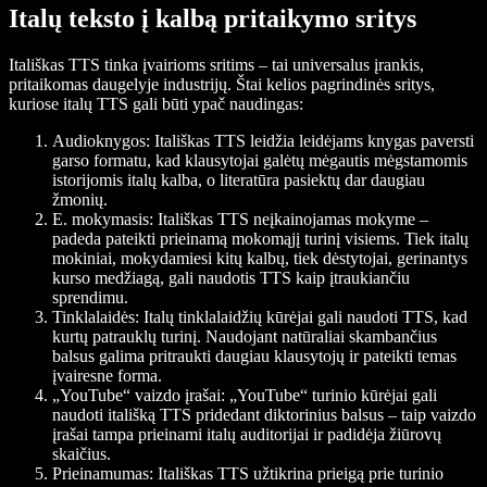
Italų teksto į kalbą pritaikymo sritys
Itališkas TTS tinka įvairioms sritims – tai universalus įrankis,
pritaikomas daugelyje industrijų. Štai kelios pagrindinės sritys,
kuriose italų TTS gali būti ypač naudingas:
Audioknygos
: Itališkas TTS leidžia leidėjams knygas paversti
garso formatu, kad klausytojai galėtų mėgautis mėgstamomis
istorijomis italų kalba, o literatūra pasiektų dar daugiau
žmonių.
E. mokymasis
: Itališkas TTS neįkainojamas mokyme –
padeda pateikti prieinamą mokomąjį turinį visiems. Tiek italų
mokiniai, mokydamiesi kitų kalbų, tiek dėstytojai, gerinantys
kurso medžiagą, gali naudotis TTS kaip įtraukiančiu
sprendimu.
Tinklalaidės
: Italų tinklalaidžių kūrėjai gali naudoti TTS, kad
kurtų patrauklų turinį. Naudojant natūraliai skambančius
balsus galima pritraukti daugiau klausytojų ir pateikti temas
įvairesne forma.
„YouTube“ vaizdo įrašai
: „YouTube“ turinio kūrėjai gali
naudoti itališką TTS pridedant diktorinius balsus – taip vaizdo
įrašai tampa prieinami italų auditorijai ir padidėja žiūrovų
skaičius.
Prieinamumas
: Itališkas TTS užtikrina prieigą prie turinio