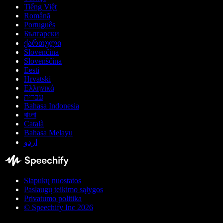
Tiếng Việt
Română
Português
Български
ქართული
Slovenčina
Slovenščina
Eesti
Hrvatski
Ελληνικά
עברית
Bahasa Indonesia
বাংলা
Català
Bahasa Melayu
اردو
Slapukų nuostatos
Paslaugų teikimo sąlygos
Privatumo politika
© Speechify Inc 2026