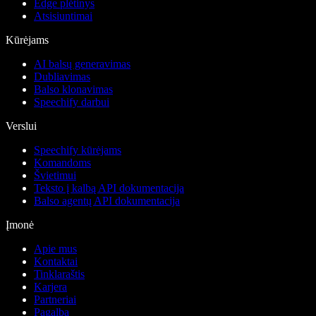
Edge plėtinys
Atsisiuntimai
Kūrėjams
AI balsų generavimas
Dubliavimas
Balso klonavimas
Speechify darbui
Verslui
Speechify kūrėjams
Komandoms
Švietimui
Teksto į kalbą API dokumentacija
Balso agentų API dokumentacija
Įmonė
Apie mus
Kontaktai
Tinklaraštis
Karjera
Partneriai
Pagalba