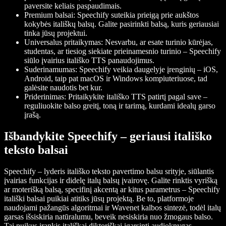
paversite keliais paspaudimais.
Premium balsai
: Speechify suteikia prieigą prie aukštos
kokybės itališkų balsų. Galite pasirinkti balsą, kuris geriausiai
tinka jūsų projektui.
Universalus pritaikymas
: Nesvarbu, ar esate turinio kūrėjas,
studentas, ar tiesiog siekiate prieinamesnio turinio – Speechify
siūlo įvairius itališko TTS panaudojimus.
Suderinamumas
: Speechify veikia daugelyje įrenginių – iOS,
Android, taip pat macOS ir Windows kompiuteriuose, tad
galėsite naudotis bet kur.
Priderinimas
: Pritaikykite itališko TTS patirtį pagal save –
reguliuokite balso greitį, toną ir tarimą, kurdami idealų garso
įrašą.
Išbandykite Speechify – geriausi itališko
teksto balsai
Speechify – lyderis itališko teksto pavertimo balsu srityje, siūlantis
įvairias funkcijas ir didelę italų balsų įvairovę. Galite rinktis vyrišką
ar moterišką balsą, specifinį akcentą ar kitus parametrus – Speechify
itališki balsai puikiai atitiks jūsų projektą. Be to, platformoje
naudojami pažangūs algoritmai ir Wavenet kalbos sintezė, todėl italų
garsas išsiskiria natūralumu, beveik nesiskiria nuo žmogaus balso.
Tai puikus įrankis itališkai diktoriškai įgarsinti audioknygas,