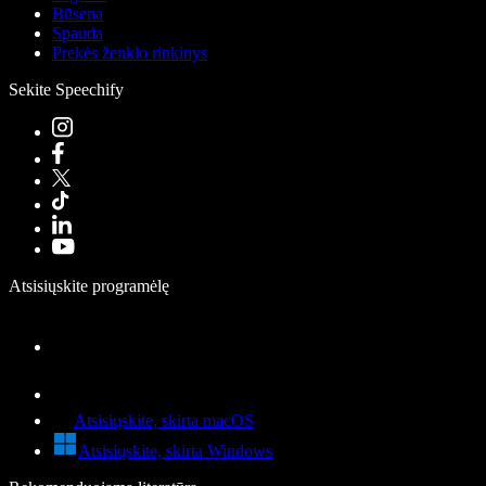
Būsena
Spauda
Prekės ženklo rinkinys
Sekite Speechify
Atsisiųskite programėlę
Atsisiųskite, skirta macOS
Atsisiųskite, skirta Windows