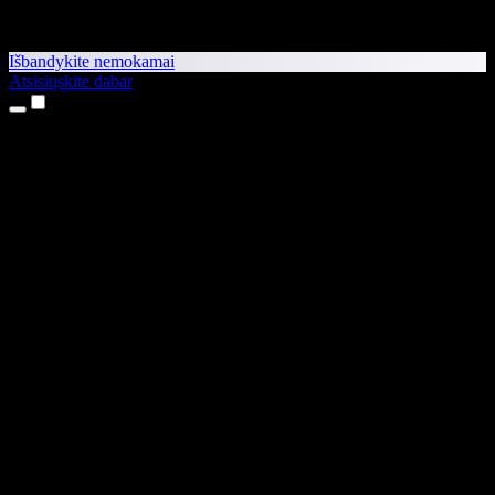
Išbandykite nemokamai
Atsisiųskite dabar
Produktai
Teksto skaitymas balsu
iPhone ir iPad programėlės
Android programėlė
Chrome plėtinys
Edge plėtinys
Interneto programėlė
Mac programėlė
Windows programėlė