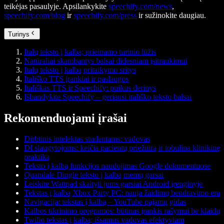
teikėjas pasaulyje. Apsilankykite
speechify.com/news
,
speechify.com/blog
ir
speechify.com/press
ir sužinokite daugiau.
Turinys
Italų teksto į kalbą: prieinamo turinio lūžis
Natūraliai skambantys balsai didesniam įsitraukimui
Italų teksto į kalbą pritaikymo sritys
Itališko TTS įrankiai ir paslaugos
Itališkas TTS ir Speechify: puikus derinys
Išbandykite Speechify – geriausi itališko teksto balsai
Rekomenduojami įrašai
Dirbtinis intelektas studentams: vadovas
DI slaugytojoms: keičia pacientų priežiūrą ir tobulina klinikinę
praktiką
Teksto į kalbą funkcijos naudojimas Google dokumentuose
Quandale Dingle teksto į kalbą memų garsai
Leiskite Wattpad skaityti jums garsiai Android įrenginyje
Tekstas į kalbą Xbox Party PC: nauja žaidimų bendravimo era
Navigacija: tekstas į kalbą – YouTube pajamų gidas
Kalbos tikrinimo programos: būtinas įrankis rašymui be klaidų
Twilio tekstas į kalbą: išsamus vadovas efektyviam