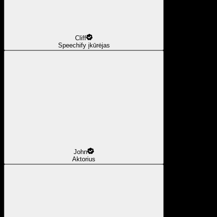
Cliff
Speechify įkūrėjas
John
Aktorius