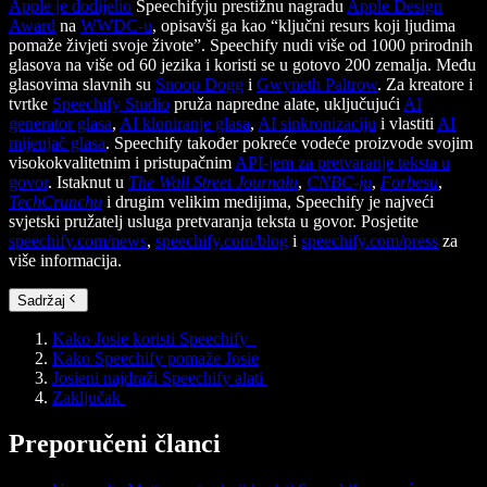
Apple je dodijelio
Speechifyju prestižnu nagradu
Apple Design
Award
na
WWDC-u
, opisavši ga kao “ključni resurs koji ljudima
pomaže živjeti svoje živote”. Speechify nudi više od 1000 prirodnih
glasova na više od 60 jezika i koristi se u gotovo 200 zemalja. Među
glasovima slavnih su
Snoop Dogg
i
Gwyneth Paltrow
. Za kreatore i
tvrtke
Speechify Studio
pruža napredne alate, uključujući
AI
generator glasa
,
AI kloniranje glasa
,
AI sinkronizaciju
i vlastiti
AI
mijenjač glasa
. Speechify također pokreće vodeće proizvode svojim
visokokvalitetnim i pristupačnim
API-jem za pretvaranje teksta u
govor
. Istaknut u
The Wall Street Journalu
,
CNBC-ju
,
Forbesu
,
TechCrunchu
i drugim velikim medijima, Speechify je najveći
svjetski pružatelj usluga pretvaranja teksta u govor. Posjetite
speechify.com/news
,
speechify.com/blog
i
speechify.com/press
za
više informacija.
Sadržaj
Kako Josie koristi Speechify
Kako Speechify pomaže Josie
Josieni najdraži Speechify alati
Zaključak
Preporučeni članci