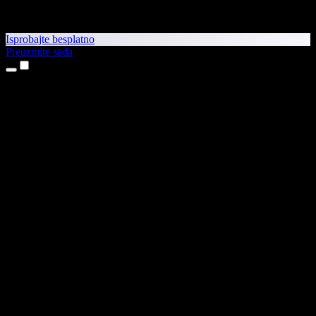
Isprobajte besplatno
Preuzmite sada
Proizvodi
Pretvaranje teksta u govor
Aplikacije za iPhone i iPad
Aplikacija za Android
Proširenje za Chrome
Proširenje za Edge
Web-aplikacija
Aplikacija za Mac
Aplikacija za Windows