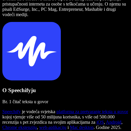
pristupačnosti interneta za osobe s teškoćama u učenju. O njemu su
pisali EdSurge, Inc., PC Mag, Entrepreneur, Mashable i drugi
vodeći mediji.
O Speechifyju
Br. 1 čitač teksta u govor
Speechify
je vodeća svjetska
platforma za pretvaranje teksta u govor
kojoj vjeruje više od 50 milijuna korisnika, s više od 500.000
recenzija s pet zvjezdica na svojim aplikacijama za
iOS
,
Android
,
Chrome ekstenziju
,
web-aplikaciju
i
Mac desktop
. Godine 2025.