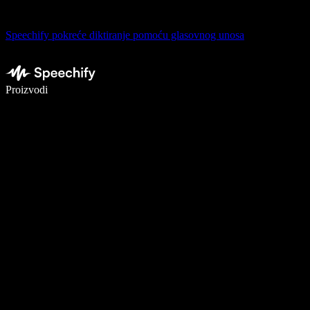
Speechify pokreće diktiranje pomoću glasovnog unosa
Pišite 5× brže uz glasovno diktiranje
Proizvodi
Saznajte više