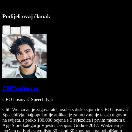
Podijeli ovaj članak
Cliff Weitzman
CEO i osnivač Speechifyja
Cliff Weitzman je zagovaratelj osoba s disleksijom te CEO i osnivač
Speechifyja, najpopularnije aplikacije za pretvaranje teksta u govor
na svijetu, s preko 100.000 ocjena s 5 zvjezdica i prvim mjestom u
App Store kategoriji Vijesti i časopisi. Godine 2017. Weitzman je
uvršten na Forbesovu listu 30 ispod 30 zbog rada na poboljšanju