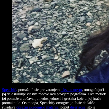
Speechify
pomaže Josie pretvaranjem
teksta u govor
, omogućujući
joj da osluškuje vlastite radove radi provjere pogrešaka. Ova metoda
joj pomaže u uočavanju nedosljednosti i grešaka koje bi joj inače
promaknule. Osim toga, Speechify omogućuje Josie da lakše
svladava
opsežni akademski materijal
poput
disertacija
, što je