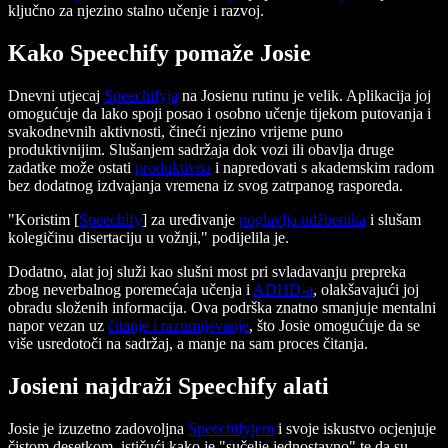
ključno za njezino stalno učenje i razvoj.
Kako Speechify pomaže Josie
Dnevni utjecaj
Speechifyja
na Josienu rutinu je velik. Aplikacija joj
omogućuje da lako spoji posao i osobno učenje tijekom putovanja i
svakodnevnih aktivnosti, čineći njezino vrijeme puno
produktivnijim. Slušanjem sadržaja dok vozi ili obavlja druge
zadatke može ostati
produktivna
i napredovati s akademskim radom
bez dodatnog izdvajanja vremena iz svog zatrpanog rasporeda.
"Koristim [
Speechify
] za uređivanje
poglavlja udžbenika
i slušam
kolegičinu disertaciju u vožnji," podijelila je.
Dodatno, alat joj služi kao slušni most pri svladavanju prepreka
zbog neverbalnog poremećaja učenja i
ADHD-a
, olakšavajući joj
obradu složenih informacija. Ova podrška znatno smanjuje mentalni
napor vezan uz
čitanje i razumijevanje
, što Josie omogućuje da se
više usredotoči na sadržaj, a manje na sam proces čitanja.
Josieni najdraži Speechify alati
Josie je izuzetno zadovoljna
Speechifyjem
i svoje iskustvo ocjenjuje
čistom desetkom, ističući kako je "sučelje jednostavno" te da su