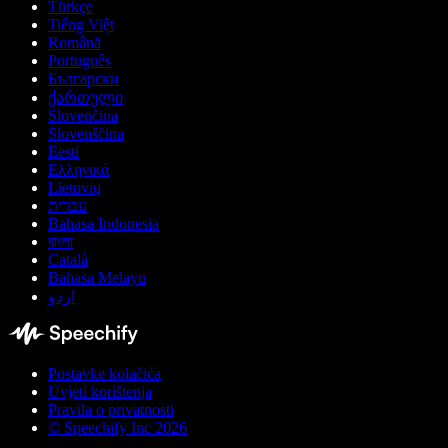
Türkçe
Tiếng Việt
Română
Português
Български
ქართული
Slovenčina
Slovenščina
Eesti
Ελληνικά
Lietuvių
עברית
Bahasa Indonesia
বাংলা
Català
Bahasa Melayu
اردو
Postavke kolačića
Uvjeti korištenja
Pravila o privatnosti
© Speechify Inc 2026