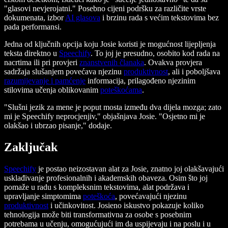
"glasovi nevjerojatni." Posebno cijeni podršku za različite vrste
dokumenata, izbor
AI glasova
i brzinu rada s većim tekstovima bez
pada performansi.
Jedna od ključnih opcija koju Josie koristi je mogućnost lijepljenja
teksta direktno u
Speechify
. To joj je presudno, osobito kod rada na
nacrtima ili pri provjeri
znanstvenih članaka
. Ovakva provjera
sadržaja slušanjem povećava njezinu
produktivnost
, ali i poboljšava
razumijevanje i pamćenje
informacija, prilagođeno njezinim
stilovima učenja oblikovanim
poteškoćama
.
"Slušni jezik za mene je poput mosta između dva dijela mozga; zato
mi je Speechify neprocjenjiv," objašnjava Josie. "Osjetno mi je
olakšao i ubrzao pisanje," dodaje.
Zaključak
Speechify
je postao neizostavan alat za Josie, znatno joj olakšavajući
usklađivanje profesionalnih i akademskih obaveza. Osim što joj
pomaže u radu s kompleksnim tekstovima, alat podržava i
upravljanje simptomima
poteškoća
, povećavajući njezinu
produktivnost
i učinkovitost. Josieno iskustvo pokazuje koliko
tehnologija može biti transformativna za osobe s posebnim
potrebama u učenju, omogućujući im da uspijevaju i na poslu i u