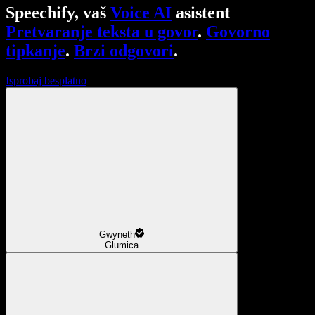
Speechify, vaš
Voice AI
asistent
Pretvaranje teksta u govor
.
Govorno
tipkanje
.
Brzi odgovori
.
Isprobaj besplatno
Gwyneth
Glumica