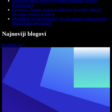
Upoznajte Matta: pastor koji koristi Speechify za veću
produktivnost
Upoznajte Davida: student koji koristi Speechify kako bi
prevladao teškoće u učenju
MoodMesh koristi Speechify Text To Speech API za jačanje
emocionalne povezanosti
Najnoviji blogovi
Pogledaj sve