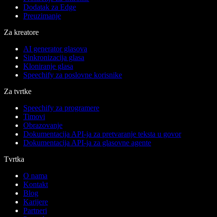
Dodatak za Edge
Preuzimanje
Za kreatore
AI generator glasova
Sinkronizacija glasa
Kloniranje glasa
Speechify za poslovne korisnike
Za tvrtke
Speechify za programere
Timovi
Obrazovanje
Dokumentacija API-ja za pretvaranje teksta u govor
Dokumentacija API-ja za glasovne agente
Tvrtka
O nama
Kontakt
Blog
Karijere
Partneri