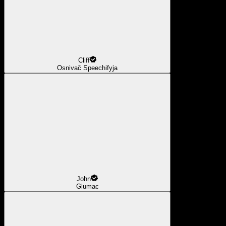
Cliff
Osnivač Speechifyja
John
Glumac