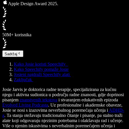
Apple Design Award 2025.
50M+ korisnika
Sadržaj
Kako Josie koristi Speechify
Kako Speechify pomaže Josie
Josieni najdraži Speechify alati
Zaključak
Josie Jarvis je doktorica radne terapije, specijalizirana za kućnu
njegu i aktivna sudionica u području radne znanosti, gdje doprinosi
pisanjem
znanstvenih tekstova
i stvaranjem edukativnih epizoda
Evolved Living Podcasta
. Uz profesionalne i akademske obaveze,
Josie se nosi s izazovima neverbalnog poremećaja učenja i
ADHD-
a
. Ta stanja otežavaju tradicionalno čitanje i pisanje, pa stalno traži
alate koji odgovaraju njezinim potrebama i olakšavaju rad i učenje.
Više o njenim iskustvima s neverbalnim poremećajem učenja i