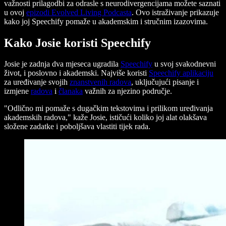
važnosti prilagodbi za odrasle s neurodivergencijama možete saznati
u ovoj
epizodi Evolved Living Podcasta
. Ovo istraživanje prikazuje
kako joj Speechify pomaže u akademskim i stručnim izazovima.
Kako Josie koristi Speechify
Josie je zadnja dva mjeseca ugradila
Speechify
u svoj svakodnevni
život, i poslovno i akademski. Najviše koristi
Speechify aplikaciju
za uređivanje svojih
znanstvenih radova
, uključujući pisanje i
izmjene
radova
i
članaka
važnih za njezino područje.
"Odlično mi pomaže s dugačkim tekstovima i prilikom uređivanja
akademskih radova," kaže Josie, ističući koliko joj alat olakšava
složene zadatke i poboljšava vlastiti tijek rada.