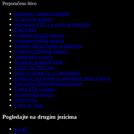
Preporučeno štivo
Diktiranje i glasovno tipkanje
AI glasovni asistent
Pretvaranje PDF-a u govor na Androidu
Čitač teksta
Generator ženskih glasova
Generator muških glasova
Najbolji alati za čitanje za disleksiju
Generator robotskih glasova
Anime tekst u govor
AI alat za promjenu glasa
Audio čitač PDF-ova
Može li Google Docs čitati naglas?
Proširenje za Chrome za pretvaranje teksta u govor
Pretvaranje hindskog teksta u govor
Čitanje PDF-a naglas
AI generator glasova
Texto a Voz
Leitor de Texto
Pogledajte na drugim jezicima
العربية